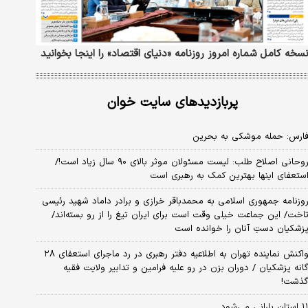
سخه کامل شماره امروز روزنامه «دنیای‌ اقتصاد» را اینجا بخوانید
پربازدیدهای سایت خوان
ارس: حمله موشکی به بحرین
روحانی اصلاح طلب: ‌لیست مسئولان موثر بالای ۹۰ سال زیاد است!/
ستعفای اینها بهترین کمک به رهبری است
وزنامه جمهوری اسلامی به محمدباقر خرازی و برادر داماد شهید رئیسی
اخت/ این جماعت خیلی وقت است برای ایران تیغ را از رو بسته‌اند/
زشکیان دستِ آنان را خوانده است
واکنش نماینده تهران به اطلاعیه دفتر رهبری در رد ماجرای استعفای ۲۸
انه پزشکیان / دوران بزن در رو علیه فرامین و تدابیر ولایت فقیه
ذشت!
استان بارانی می‌شود