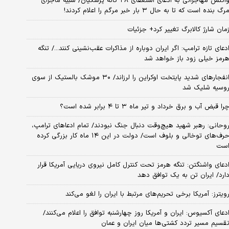
واکنش مهاجرانی به ادعای استعفای ۲۸ گانه پزشکیان/ شبیه ماجرای
رگ بنده است که تا به حال ۳ بار خبر مرگم را اعلام کردند!
مان شارژ کالابرگ تغییر کرد+ جزئیات
دعای تازه ترامپ: اگر ایران دوباره از مذاکرات عقب‌نشینی کنند.../ تنگه
رمز خیلی زود باز خواهد شد
انفجارهای شدید پایتخت اوکراین را لرزاند/ ۳۰ موشک بالستیک از سوی
وسیه شلیک شد
را قبض آب و برق خرداد و تیر ماه ۳ تا ۴ برابر شده است؟
وحانی: رهبر شهید هیچ‌وقت دنبال جنگ نبودند/ تمام ادعاهای ترامپ،
حرف‌های توخالی و بلوف است/ دولت در این ۱۴ ماه کار بزرگی کرده
ست
دعای واشنگتن: تنگه هرمز تحت کنترل کامل نیروی دریایی آمریکا قرار
ارد/ ایران تن به یک توافق دهد
ویترز: آمریکا برخی تحریم‌های مرتبط با ایران را لغو می‌کند
دعای آکسیوس: ایران و آمریکا روز چهارشنبه توافق را اعلام می‌کنند/
قسیم مسیر تردد کشتی‌ها میان ایران و عمان