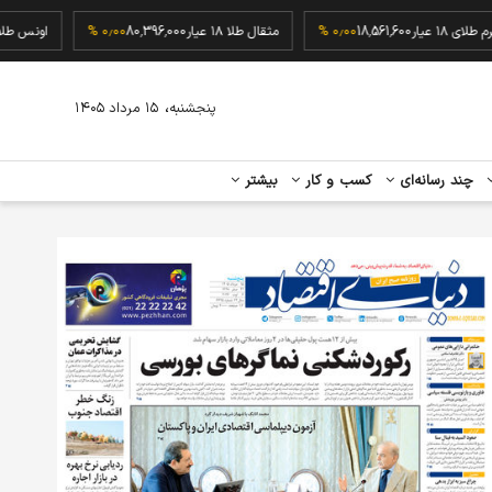
گرم طلای ۱۸ عیار
18,561,600
۰٫۰۰ %
مثقال طلا ۱۸ عیار
80,396,000
۰٫۰۰ %
اونس
،
پنجشنبه
۱۵ مرداد ۱۴۰۵
چند رسانه‌ای
کسب و کار
بیشتر