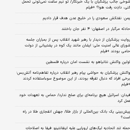
وخی جالب پزشکیان با یک خبرنگار/ تو نیم ساعت نمی‌تونی تحمل
نی، دادِت رفت هوا؟ +فیلم
من: نفتکش سعودی را در خلیج عدن هدف قرار دادیم
ادثه مرگبار در اصفهان؛ ۴ نفر جان باختند
وایت پزشکیان از دیدار با رهبر شهید انقلاب پس از بمباران جلسه
ورای عالی امنیت ملی؛ ایشان مانند یک کوه در پشتیبانی از دولت
امی بودند +فیلم
ولین واکنش نتانیاهو به نشست امان درباره فلسطین
اکنش پزشکیان به حواشی پیام رهبر انقلاب درباره تفاهم‌نامه آتش‌بس؛
رخی افراد که دنبال تفرقه بودند، از این موضوع سوءاستفاده کردند
فیلم
یدان: اسرائیل هیچ برنامه‌ای برای صلح ندارد/ حماس به تعهدات خود
مل کرد
یش‌بینی یک بانک بین‌المللی از بازار طلا/ جهش انفجاری طلا در راه
ست؟
مله تند اتحادیه لیگ‌های اروپایی علیه اینفانتینو: فیفا به اصلاحات