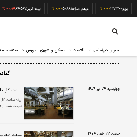
۰
یورو
217,300
۰٫۰۰ %
درهم امارات
50,991
۰٫۰۰ %
بیت کوین
64,597
−۰٫۴۹ %
خبر و دیپلماسی
اقتصاد
مسکن و شهری
بورس
صنعت، مع
کتاب
چهارشنبه، ۰۴ تیر ۱۴۰۴
ساعت کار تال
ایرنا:
شیفت شب از ۱۹ تا ۲۲ است.
جمعه، ۲۳ خرداد ۱۴۰۴
ساعت فعالیت