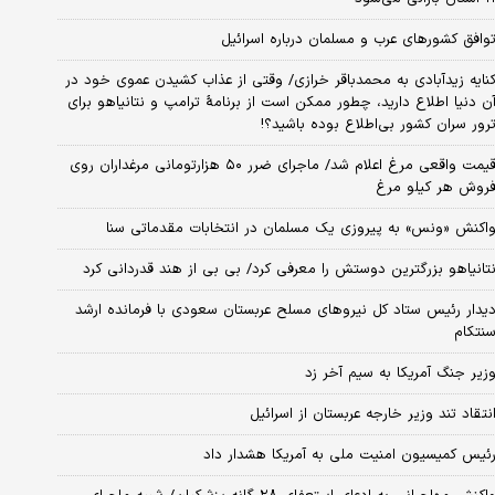
وافق کشورهای عرب و مسلمان درباره اسرائیل
نایه زیدآبادی به محمدباقر خرازی/ وقتی از عذاب کشیدن عموی خود در
ن دنیا اطلاع دارید، چطور ممکن است از برنامهٔ ترامپ و نتانیاهو برای
رور سران کشور بی‌اطلاع بوده باشید؟!
قیمت واقعی مرغ اعلام شد/ ماجرای ضرر ۵۰ هزارتومانی مرغداران روی
روش هر کیلو مرغ
اکنش «ونس» به پیروزی یک مسلمان در انتخابات مقدماتی سنا
تانیاهو بزرگترین دوستش را معرفی کرد/ بی بی از هند قدردانی کرد
یدار رئیس ستاد کل نیروهای مسلح عربستان سعودی با فرمانده ارشد
نتکام
زیر جنگ آمریکا به سیم آخر زد
نتقاد تند وزیر خارجه عربستان از اسرائیل
ئیس کمیسیون امنیت ملی به آمریکا هشدار داد