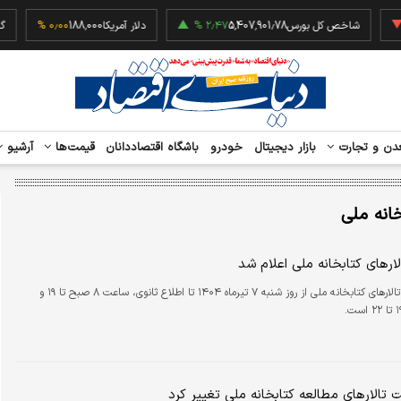
‎
شاخص کل بورس
5,407,901.78
۲٫۴۷ %
دلار آمریکا
188,000
۰٫۰۰ %
دن و تجارت
بازار دیجیتال
خودرو
باشگاه اقتصاددانان
قیمت‌ها
آرشیو
خانه ملی
ارهای کتابخانه ملی اعلام شد
ساعت کار تالارهای کتابخانه ملی از روز شنبه ۷ تیرماه ۱۴۰۴ تا اطلاع ثانوی، ساعت ۸ صبح تا ۱۹ و
 تالارهای مطالعه کتابخانه ملی تغییر کرد