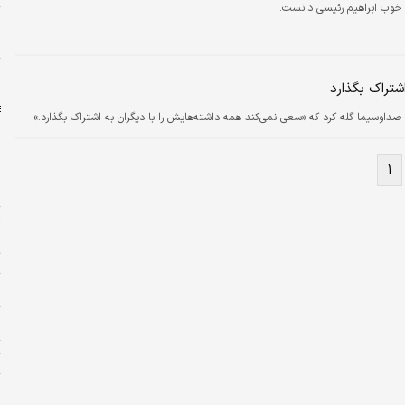
ی خوب ابراهیم رئیسی دانست.
ا
دلار
خ
شتراک بگذارد
ز صداوسیما گله کرد که «سعی نمی‌کند همه داشته‌هایش را با دیگران به اشتراک بگذارد.»
۱
ا
۶ خورا
ت
پ
و
ت
چ