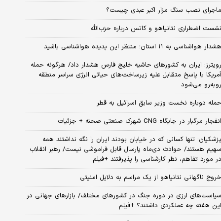
اجرای نصب سنگ مزار اکبر عبدی چیست؟
شست اضطراری نتانیاهو و کاتس درباره حزب‌الله
شدار هواشناسی به ۱۱ استان؛ منتظر این پدیده هواشناسی باشید
ویترز: ایران به کشورهای حاشیه خلیج فارس هشدار داد/ هرگونه حمله
مریکا با پاسخ متقابل علیه زیرساخت‌های حیاتی انرژی سراسر منطقه
وبه‌رو می‌شود
مله دوباره نخست وزیر سابق اسرائیل به قطر
نفجار مرگبار در جایگاه CNG شهرک صنعتی صحنه + جزئیات
زشکیان: تنها کسانی که در خیابان بودند ایران را نگه نداشتند همه
هیم هستند/ حوادث دی‌ماه پارسال قابل فراموشی نیست/ رهبر انقلاب
ر مورد تفاهم، نظر کارشناسی را پذیرفتند +فیلم
روج ناگهانی نتانیاهو از یک مراسم به دلایل امنیتی
یاست‌های ارزی در دوره جنگ در کشورهای مختلف/ بازارهای جهانی در
ین هفته چه عملکردی داشتند؟ +فیلم