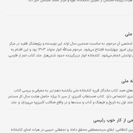
یات رییسه مجلس از تعیین کتابخانه، موزه و مرکز اسناد مجلس خبر داد.
م
ز
ا
 ملی
ه
انه شخصی آن مرحوم، به مناسبت صدمین سال تولد این نویسنده و پژوهشگر فقید در مرکز
مطالعات ایران‌شناسی و اسلام‌شناسی کتابخانه ملی ایران امروز چهارشنبه افتتاح می‌شود. مرحوم عبدالله انوار متولد ۱۳۰۳ بود و این اقدام به
ر
دش انجام می‌شود. کتابخانه انوار دربرگیرنده حدود شش‌هزار جلد کتاب اعم از فارسی،
است که بنا بر وصیت او به کتابخانه ملی ایران منتقل شده است. حواشی این نویسنده
چ
ر
ه ملی
ا
 «صد کتاب ماندگار قرن» کتابخانه ملی یکشنبه دهم تیر به معرفی و بررسی کتاب
ا
«مستطاب آشپزی؛ از سیر تا پیاز» نوشته نجف دریابندری اختصاص دارد. کتاب «مستطاب آشپزی؛ از سیر تا پیاز» حاصل هشت سال کار مستمر
د
 اول به تاریخ و فرهنگ و آداب و سنت‌ها و در واقع «مکاتب آشپزی» می‌پردازد و جلد
ر
می از کار خوب رئیسی
ا
ت
 انتظامی، ابقای سیدمصطفی محقق داماد و نجفقلی حبیبی در هیات امنای کتابخانه