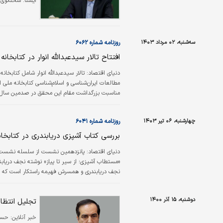
ايسنا:
سخنگوی ه
سه‌شنبه، ۰۲ مرداد ۱۴۰۳
روزنامه شماره ۶۰۶۲
افتتاح تالار سیدعبدالله انوار در کتابخانه
دنیای اقتصاد:
تالار سیدعبدالله انوار شامل کتابخ
مناسبت بزرگداشت مقام این محقق در صدمین سال تول
عربی، لاتین و همچنین کتاب‌های چاپ سنگی و خطی 
بر…
چهارشنبه، ۰۶ تیر ۱۴۰۳
روزنامه شماره ۶۰۴۱
بررسی کتاب آشپزی ‌دریابندری در کتابخان
دنیای اقتصاد:
پانزدهمین نشست از سلسله نشست‌های
نجف دریابندری و همسرش فهیمه راستکار است که جلد
دوم آن دستور پخت انواع غذاها و خوراک‌هاست.
دوشنبه، ۱۵ آذر ۱۴۰۰
تجلیل انتظا
خبر آنلاین:
حسین