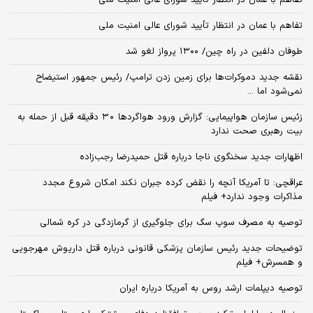
تفاهم با عمان در انتظار تأیید شورای عالی امنیت ملی
طوفان دلفین در راه چین/ ۱۳۰۰ پرواز لغو شد
نقشه جدید دموکرات‌ها برای زمین زدن ترامپ/ رئیس جمهور استیضاح
نمی‌شود اما ...
زئیس سازمان هواپیمایی: گزارش ورود هواگردها ٣٠ دقیقه قبل از حمله به
بیت رهبری صحت ندارد
اظهارات جدید سخنگوی ناجا درباره قتل حمیدرضا رجب‌زاده
عراقچی: تا آمریکا آنچه را نقض کرده جبران نکند امکان شروع مجدد
مذاکرات وجود ندارد+ فیلم
توصیه به مصرف سوپ سگ برای جلوگیری از گرمازدگی در کره شمالی
توضیحات جدید رئیس سازمان پزشکی قانونی درباره قتل داریوش مهرجویی
و همسرش+ فیلم
توصیه دیپلمات ارشد روس به آمریکا درباره ایران