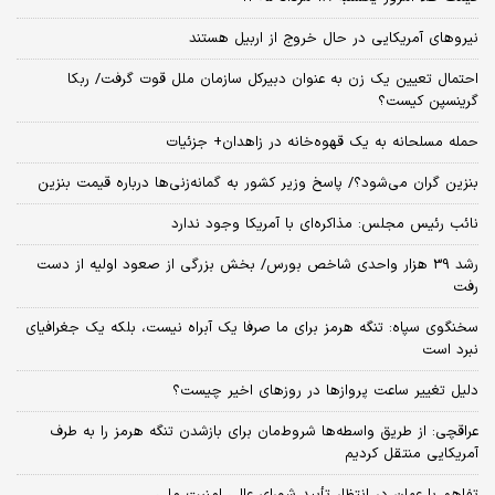
نیروهای آمریکایی در حال خروج از اربیل هستند
احتمال تعیین یک زن به عنوان دبیرکل سازمان ملل قوت گرفت/ ربکا
گرینسپن کیست؟
حمله مسلحانه به یک قهوه‌خانه در زاهدان+ جزئیات
بنزین گران می‌شود؟/ پاسخ وزیر کشور به گمانه‌زنی‌ها درباره قیمت بنزین
نائب رئیس مجلس: مذاکره‌ای با آمریکا وجود ندارد
رشد 39 هزار واحدی شاخص بورس/ بخش بزرگی از صعود اولیه از دست
رفت
سخنگوی سپاه: تنگه هرمز برای ما صرفا یک آبراه نیست، بلکه یک جغرافیای
نبرد است
دلیل تغییر ساعت پروازها در روزهای اخیر چیست؟
عراقچی: از طریق واسطه‌ها شروط‌مان برای بازشدن تنگه هرمز را به طرف
آمریکایی منتقل کردیم
تفاهم با عمان در انتظار تأیید شورای عالی امنیت ملی