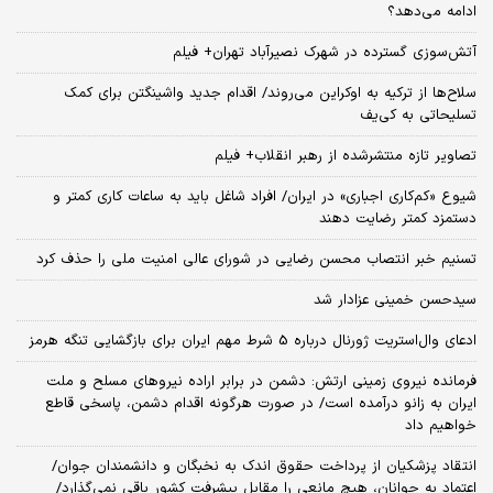
ادامه می‌دهد؟
آتش‌سوزی گسترده در شهرک نصیرآباد تهران+ فیلم
سلاح‌ها از ترکیه به اوکراین می‌روند/ اقدام جدید واشینگتن برای کمک
تسلیحاتی به کی‌یف
تصاویر تازه منتشرشده از رهبر انقلاب+ فیلم
شیوع «کم‌کاری اجباری» در ایران/ افراد شاغل باید به ساعات کاری کمتر و
دستمزد کمتر رضایت دهند
تسنیم خبر انتصاب محسن رضایی در شورای عالی امنیت ملی را حذف کرد
سیدحسن خمینی عزادار شد
ادعای وال‌استریت ژورنال درباره 5 شرط مهم ایران برای بازگشایی تنگه هرمز
فرمانده نیروی زمینی ارتش: دشمن در برابر اراده نیروهای مسلح و ملت
ایران به زانو درآمده است/ در صورت هرگونه اقدام دشمن، پاسخی قاطع
خواهیم داد
انتقاد پزشکیان از پرداخت حقوق اندک به نخبگان و دانشمندان جوان/
اعتماد به جوانان، هیچ مانعی را مقابل پیشرفت کشور باقی نمی‌گذارد/