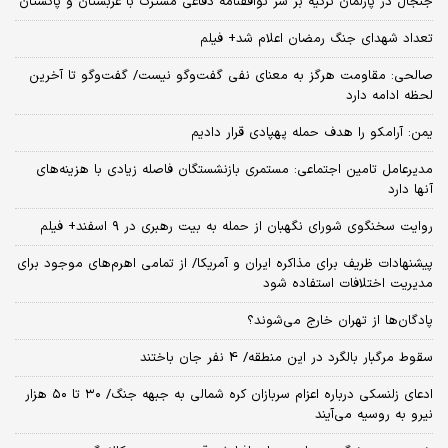
جنجال در پارلمان ترکیه بر سر توافقنامه دفاعی مشترک با عربستان و پاکستان
تعداد شهدای جنگ رمضان اعلام شد+ فیلم
صالحی: مقاومت هرگز به معنای نفی گفت‌وگو نیست/ گفت‌وگو تا آخرین
لحظه ادامه دارد
یمن: آرامکو را هدف حمله پهپادی قرار دادیم
مدیرعامل تامین اجتماعی: مستمری بازنشستگان فاصله زیادی با هزینه‌های
آنها دارد
روایت سخنگوی شورای نگهبان از حمله به بیت رهبری در ۹ اسفند+ فیلم
پیشنهادات ظریف برای مذاکره ایران و آمریکا/ از تمامی اهرم‌های موجود برای
مدیریت اختلافات استفاده شود
پادگان‌ها از تهران خارج می‌شوند؟
سقوط مرگبار بالگرد در این منطقه/ 4 نفر جان باختند
ادعای زلنسکی درباره اعزام سربازان کره شمالی به جبهه جنگ/ ۳۰ تا ۵۰ هزار
نیرو به روسیه می‌آیند