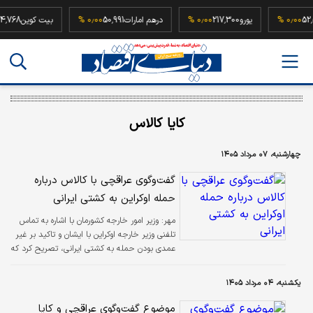
52,500,000
۰٫۰۰ %
یورو
217,300
۰٫۰۰ %
درهم امارات
50,991
۰٫۰۰ %
بیت کوی
کایا کالاس
چهارشنبه، ۰۷ مرداد ۱۴۰۵
گفت‌و‌گوی عراقچی با کالاس درباره
حمله اوکراین به کشتی ایرانی
مهر:
وزیر امور خارجه کشورمان با اشاره به تماس
تلفنی وزیر خارجه اوکراین با ایشان و تاکید بر غیر
عمدی بودن حمله به کشتی ایرانی، تصریح کرد که
با توجه به اظهارات صریح رئیس‌جمهور اوکراین در
پذیرش مسئولیت تعرض به کشتی تجاری ایرانی،
یکشنبه، ۰۴ مرداد ۱۴۰۵
ادعای غیر عمدی بودن این حمله مسموع نیست و
رژیم اوکراین باید صراحتا مسئولیت این اقدام
موضوع گفت‌وگوی عراقچی و کایا