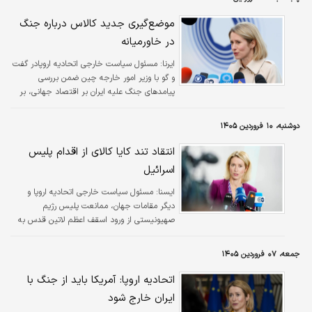
موضع‌گیری جدید کالاس درباره جنگ
در خاورمیانه
ایرنا:
مسئول سیاست خارجی اتحادیه اروپادر گفت
و گو با وزیر امور خارجه چین ضمن بررسی
پیامدهای جنگ علیه ایران بر اقتصاد جهانی، بر
لزوم کاهش تنش‌ها تاکید کردند.
دوشنبه، ۱۰ فروردین ۱۴۰۵
انتقاد تند کایا کالای از اقدام پلیس
اسرائیل
ايسنا:
مسئول سیاست خارجی اتحادیه اروپا و
دیگر مقامات جهان، ممانعت پلیس رژیم
صهیونیستی از ورود اسقف اعظم لاتین قدس به
کلیسای مقبره مقدس در یکشنبه نخل را «نقض
آزادی مذهبی» خواندند.
جمعه، ۰۷ فروردین ۱۴۰۵
اتحادیه اروپا: آمریکا باید از جنگ با
ایران خارج شود