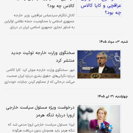
غیرقانونی و جنایتکارانه که منجر به شهید و
کالاس چه بود؟
مجروح‌شدن شهروندان ایرانی و تخریب کشتی
تجاری ایرانی شد را بپذیرد.
کانال تلگرام سیدعباس عراقچی:
وزیر خارجه
جمهوری اسلامی با محکومیت حمله نظامی اوکراین
به شناور تجاری جمهوری اسلامی ایران در دریای
خزر، خواستار واکنش قاطع شورای امنیت سازمان
ملل متحد، اتحادیه اروپا و جامعه بین‌المللی و
شنبه، ۰۳ مرداد ۱۴۰۵
پاسخگو کردن عاملان و حامیان این اقدام
جنایتکارانه شد.
سخنگوی وزارت خارجه توئیت جدید
منتشر کرد
مهر:
سخنگوی وزارت خارجه عنوان کرد: کایا کالاس
درباره نگرانی‌های حقوق بشری درباره ایران صحبت
می‌کند درحالی که از محکوم کردن جنایات خودداری
می‌کند.
چهارشنبه، ۳۱ تیر ۱۴۰۵
درخواست ویژه مسئول سیاست خارجی
اروپا درباره تنگه هرمز
ایرنا:
مسئول سیاست خارجی اروپا مدعی شد که
تنگه هرمز باید همچنان بدون دریافت هرگونه