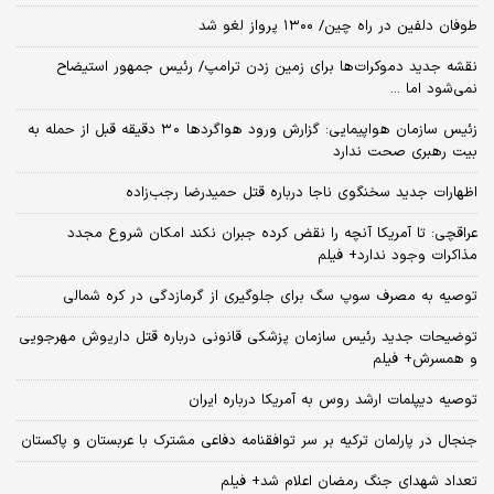
طوفان دلفین در راه چین/ ۱۳۰۰ پرواز لغو شد
نقشه جدید دموکرات‌ها برای زمین زدن ترامپ/ رئیس جمهور استیضاح
نمی‌شود اما ...
زئیس سازمان هواپیمایی: گزارش ورود هواگردها ٣٠ دقیقه قبل از حمله به
بیت رهبری صحت ندارد
اظهارات جدید سخنگوی ناجا درباره قتل حمیدرضا رجب‌زاده
عراقچی: تا آمریکا آنچه را نقض کرده جبران نکند امکان شروع مجدد
مذاکرات وجود ندارد+ فیلم
توصیه به مصرف سوپ سگ برای جلوگیری از گرمازدگی در کره شمالی
توضیحات جدید رئیس سازمان پزشکی قانونی درباره قتل داریوش مهرجویی
و همسرش+ فیلم
توصیه دیپلمات ارشد روس به آمریکا درباره ایران
جنجال در پارلمان ترکیه بر سر توافقنامه دفاعی مشترک با عربستان و پاکستان
تعداد شهدای جنگ رمضان اعلام شد+ فیلم