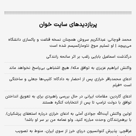
پربازدیدهای سایت خوان
محمد قوچانی: عبدالکریم سروش همچنان نسخه قناعت و پاکسازی دانشگاه
می‌پیچد | او تسلیم موج نئومارکسیسم شده است
درگذشت اسماعیل بابایی راغب بر اثر سانحه رانندگی
واکنش ابراهیم عزیزی به توافق مکه/ هیچ اشتباهی بی‌پاسخ نخواهد ماند
ادعای محمدباقر خرازی پس از احضار به دادگاه؛ کلیپ‌ها جعلی و ساختگی
است +فیلم
ادعای گاردین: مقامات ایرانی در حال بررسی راهبردی برای به تعویق انداختن
توافق با دولت ترامپ تا پس از انتخابات کنگره هستند
اولین واکنش آیت‌الله جوادی آملی به ادعای خرازی درباره استعفای پزشکیان/
با برهم‌زنندگان وحدت مبارزه کنید، ولو عمامه من بر سر او باشد!
عراقچی: پذیرش کنوانسیون دریای خرز از سوی ایران، منوط به تصویب