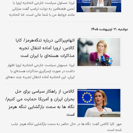
ایرنا:
مسئول سیاست خارجی اتحادیه اروپا با
لحنی طعنه‌آمیز به دولت ترامپ گفت عباراتی
مانند «روابط من با شما عالی است، اما اتحادیه
اروپا را دوست ندارم» بخشی از استراتژی «تفرقه
بینداز و حکومت کن» هستند.
دوشنبه، ۲۱ اردیبهشت ۱۴۰۵
اتهام‌پراکنی درباره تنگه‌هرمز/ کایا
کالاس: اروپا آماده انتقال تجربه
مذاکرات هسته‌ای با ایران است
ایرنا:
مسوول سیاست خارجی اتحادیه اروپا اظهار
داشت در صورت ازسرگیری مذاکرات هسته‌ای با
ایران، این اتحادیه آماده انتقال تجربه چند دهه‌ای
خود در این زمینه است.
کالاس: از راهکار سیاسی برای حل
بحران ایران و آمریکا حمایت می کنیم/
نگاه ها به سمت بازگشایی تنگه هرمز
است
مهر:
کایا کالاس گفت: نگاه ها در حال حاضر به سمت بازگشایی تنگه هرمز جلب
شده است.