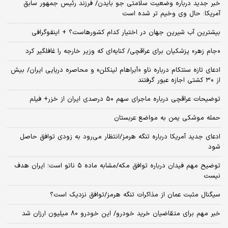
خبر جدید درباره وضعیت سلامتی جو بایدن/ فرزند رئیس جمهور سابق
آمریکا: حال وی وخیم تر شده است
بیشترین آب شیرین جهان در اختیار کدام کشورهاست؟ + اینفوگرافی
«جام زهر» پزشکیان برای عراقچی/ کنایه‌ای که وزیر خارجه را غافلگیر کرد
ادعای تازه سنتکام درباره ناو «آبراهام لینکلن» و محاصره دریایی ایران/ بیش
از ۳۰ کشتی اجازه عبور گرفتند
توضیحات عراقچی درباره ماجرای سهم ۵۰ درصدی ایران از خزر+ فیلم
حمله موشکی یمن به مواضع عربستان
ادعای جدید آمریکا درباره تنگه هرمز/انتظار می‌رود به زودی توافق حاصل
شود
توضیح مهم فیدان درباره توافق مکه/مشابه ماده ۵ ناتو است؛ ایران هدف
نیست
سیگنال‌ مثبت عمان از مذاکرات تنگه هرمز/توافق نزدیک است؟
خبر مهم برای متقاضیان خرید خودرو/ این خودرو ۸۰ میلیون ارزان شد