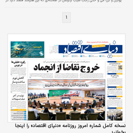
پوتین و ترزا می و حتی رجب طیب اردوغان در صحنه‌ای که این هنرمند قصد دارد در
کارناوال شهر «نیس» ارائه کند وجود دارند.
۱
نسخه کامل شماره امروز روزنامه «دنیای‌ اقتصاد» را اینجا
بخوانید