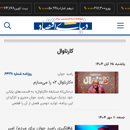
52,
۰٫۰۰ %
یورو
217,300
۰٫۰۰ %
درهم امارات
50,991
۰٫۰۰ %
بیت کوین
4,768
کارناوال
یکشنبه، ۲۵ آبان ۱۴۰۴
رامبد جوان:
روزنامه شماره ۶۴۳۸
«کارناوال ۲» را می‌سازم
در‌حالی‌که مسابقه «کارناوال» به قسمت‌های پایانی
خود نزدیک می‌شود، رامبد جوان مجری و کارگردان
این برنامه، تولید دومین فصل از آن را قطعی
دانست. رامبد جوان در گفت‌وگو با پادکست «جعبه‌
سیاه» در پاسخ به پرسشی مبنی بر تولید فصل
جمعه، ۱۱ مهر ۱۴۰۴
دوم برنامه «کارناوال» گفت: «این پروژه با ساخت
فصل دومش جا می‌افتد و تکلیفش روشن
غافلگیری رامبد جوان برای مردم/ امیر