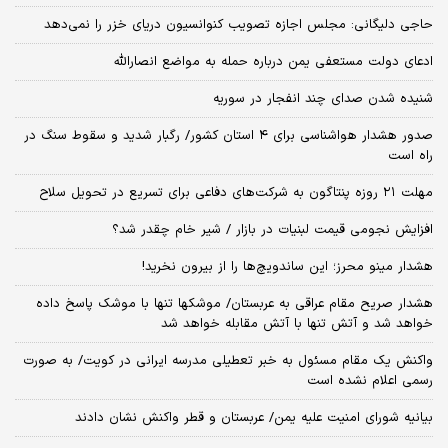
حاجی دلیگانی: مجلس اجازه تصویب کنوانسیون دریای خزر را نمی‌دهد
ادعای دولت مستعفی یمن درباره حمله به مواضع انصارالله
شنیده شدن صدای چند انفجار در سوریه
صدور هشدار هواشناسی برای ۴ استان کشور/ رگبار شدید و سقوط سنگ در
راه است
مهلت ۲۱ روزه پنتاگون به شرکت‌های دفاعی برای تسریع در تحویل سلاح
افزایش نجومی قیمت لبنیات در بازار / شیر خام چقدر شد؟
هشدار مینو محرز؛ این ساندویچ‌ها را از بیرون نخرید!
هشدار صریح مقام عراقی به عربستان/ موشکها تنها با موشک پاسخ داده
خواهد شد و آتش تنها با آتش مقابله خواهد شد
واکنش یک مقام مسئول به خبر تعطیلی مدرسه ایرانی در کویت/ به صورت
رسمی اعلام نشده است
بیانیه شورای امنیت علیه یمن/ عربستان و قطر واکنش نشان دادند