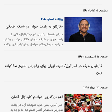
دوشنبه، ۲۱ آبان ۱۴۰۳
روزنامه شماره ۶۱۵۰
«کارناوال» رامبد جوان در شبکه خانگی
دنیای اقتصاد:
رئالیتی شوی «کارناوال» اثری از
رامبد جوان در شبکه نمایش خانگی عرضه و پخش
می‌شود. در‌حال‌حاضر مراحل پیش‌تولید این برنامه
۲۴قسمتی در جریان است. این رئالیتی‌شو با
پروداکشنی عظیم ساخته می‌شود و فیلم‌نت قصد
جمعه، ۱۰ اردیبهشت ۱۴۰۰
دارد آن را به عنوان برنامه ویژه عید پخش کند.
«کارناوال» اولین رئالیتی‌شوی رامبد جوان در شبکه
کارناوال مرگ‌ در اسرائیل/ شرط ایران برای پذیرش نتایج مذاکرات
نمایش خانگی است که پیش از این برنامه
وین
پربیننده «خندوانه» را در شبکه نسیم کارگردانی و
اجرا می‌کرد. کارگردانی و اجرای رئالیتی‌شو‌ی کارناوال
بر عهده رامبد جوان است و تهیه‌کنندگی آن را
جمعه، ۳۱ مرداد ۱۳۹۹
محمد شریفی بر عهده…
لغو بزرگترین مراسم کارناوال آلمان
خبر آنلاین:
رهبر حزب دموکرات آزاد در ایالت
نوردراین وستفالن آلمان اعلام کرد: با توجه به