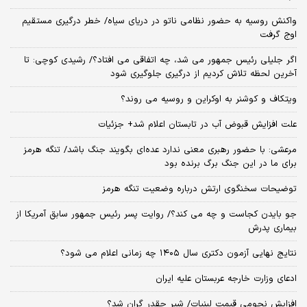
واکنش روسیه به حضور نظامی ناتو در دریای سیاه/ خطر درگیری مستقیم
اوج گرفت
اگر جلیلی رئیس جمهور می شد، چه اتفاقی می افتاد؟/ رشیدی کوچی: تا
آخرین لحظه تلاش کردیم از درگیری جلوگیری شود
ویتکاف و کوشنر به اوکراین و روسیه می روند؟
علت افزایش قبوض آب در تابستان اعلام شد+ جزئیات
مرعشی: با حضور رهبری معنی ندارد عده‌ای بگویند جنگ باشد/ تنگه هرمز
برای ما در این جنگ برگ برنده بود
توضیحات سخنگوی ارتش درباره وضعیت تنگه هرمز
جو بایدن کجاست و چه می کند؟/ روایت پسر رئیس جمهور سابق آمریکا از
بیماری پدرش
نتایج نهایی آزمون دکتری سال ۱۴۰۵ چه زمانی اعلام می شود؟
ادعای وزارت خارجه عربستان علیه ایران
افزایش نجومی قیمت لبنیات/ شیر چقدر گران شد؟