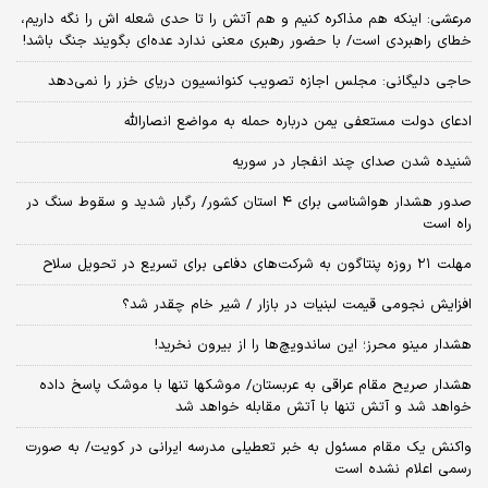
مرعشی: اینکه هم مذاکره کنیم و هم آتش را تا حدی شعله اش را نگه داریم،
خطای راهبردی است/ با حضور رهبری معنی ندارد عده‌ای بگویند جنگ باشد!
حاجی دلیگانی: مجلس اجازه تصویب کنوانسیون دریای خزر را نمی‌دهد
ادعای دولت مستعفی یمن درباره حمله به مواضع انصارالله
شنیده شدن صدای چند انفجار در سوریه
صدور هشدار هواشناسی برای ۴ استان کشور/ رگبار شدید و سقوط سنگ در
راه است
مهلت ۲۱ روزه پنتاگون به شرکت‌های دفاعی برای تسریع در تحویل سلاح
افزایش نجومی قیمت لبنیات در بازار / شیر خام چقدر شد؟
هشدار مینو محرز؛ این ساندویچ‌ها را از بیرون نخرید!
هشدار صریح مقام عراقی به عربستان/ موشکها تنها با موشک پاسخ داده
خواهد شد و آتش تنها با آتش مقابله خواهد شد
واکنش یک مقام مسئول به خبر تعطیلی مدرسه ایرانی در کویت/ به صورت
رسمی اعلام نشده است