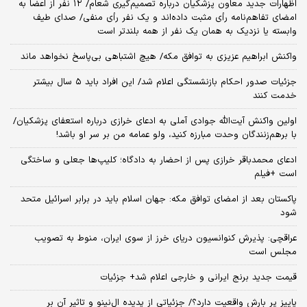
اظهارات جدید معاون پزشکیان درباره تصمیم‌گیری شعام/ ۱۲ نفر از اعضا به
امضای تفاهم‌نامه رأی مثبت داده‌اند و یک نفر رأی منفی/ صدای طیف
وابسته یا نزدیک به همان یک نفر از همه بلندتر است
واکنش ابراهیم عزیزی به توافق مکه/ هیچ اشتباهی بی‌پاسخ نخواهد ماند
جزئیات صدور احکام بازنشستگی اعلام شد/ این افراد باید ۵ سال بیشتر
خدمت کنند
اولین واکنش آیت‌الله جوادی آملی به ادعای خرازی درباره استعفای پزشکیان/
با برهم‌زنندگان وحدت مبارزه کنید، ولو عمامه من بر سر او باشد!
ادعای محمدباقر خرازی پس از احضار به دادگاه؛ کلیپ‌ها جعلی و ساختگی
است +فیلم
پاکستان بعد از امضای توافق مکه: جهان اسلام باید در برابر اسرائیل متحد
شود
عراقچی: پذیرش کنوانسیون دریای خرز از سوی ایران، منوط به تصویب
مجلس است
قیمت جدید برنج ایرانی و خارجی اعلام شد+ جزئیات
پاییز پر بارش واقعیت دارد؟/ جزئیاتی از پدیده ال‌نینو و تاثیر آن بر