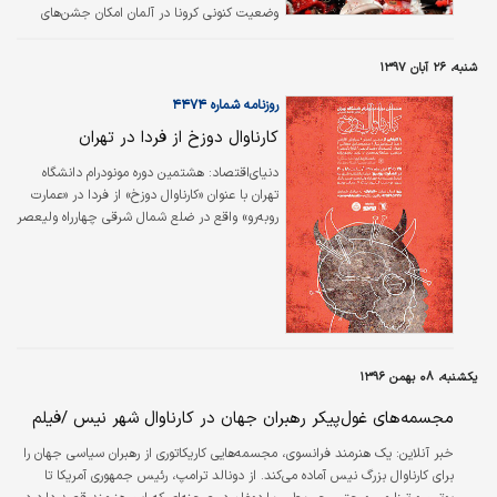
وضعیت کنونی کرونا در آلمان امکان جشن‌های
گسترده وجود ندارد.
شنبه، ۲۶ آبان ۱۳۹۷
روزنامه شماره ۴۴۷۴
کارناوال دوزخ از فردا در تهران
دنیای‌اقتصاد:
هشتمین دوره مونودرام دانشگاه
تهران با عنوان «کارناوال دوزخ» از فردا در «عمارت
روبه‌رو» واقع در ضلع شمال شرقی چهارراه ولیعصر
روی صحنه می‌رود.
یکشنبه، ۰۸ بهمن ۱۳۹۶
مجسمه‌های غول‌پیکر رهبران جهان در کارناوال شهر نیس /فیلم
خبر آنلاین:
یک هنرمند فرانسوی، مجسمه‌هایی کاریکاتوری از رهبران سیاسی جهان را
برای کارناوال بزرگ نیس آماده می‌کند. از دونالد ترامپ، رئیس جمهوری آمریکا تا