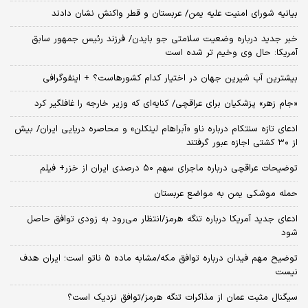
بیانیه شورای امنیت علیه یمن/ عربستان و قطر واکنش نشان دادند
خبر جدید درباره وضعیت سلامتی جو بایدن/ فرزند رئیس جمهور سابق
آمریکا: حال وی وخیم تر شده است
بیشترین آب شیرین جهان در اختیار کدام کشورهاست؟ + اینفوگرافی
«جام زهر» پزشکیان برای عراقچی/ کنایه‌ای که وزیر خارجه را غافلگیر کرد
ادعای تازه سنتکام درباره ناو «آبراهام لینکلن» و محاصره دریایی ایران/ بیش
از ۳۰ کشتی اجازه عبور گرفتند
توضیحات عراقچی درباره ماجرای سهم ۵۰ درصدی ایران از خزر+ فیلم
حمله موشکی یمن به مواضع عربستان
ادعای جدید آمریکا درباره تنگه هرمز/انتظار می‌رود به زودی توافق حاصل
شود
توضیح مهم فیدان درباره توافق مکه/مشابه ماده ۵ ناتو است؛ ایران هدف
نیست
سیگنال‌ مثبت عمان از مذاکرات تنگه هرمز/توافق نزدیک است؟