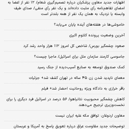
اظهارات جدید معاون پزشکیان درباره تصمیم‌گیری شعام/ ۱۲ نفر از اعضا به
امضای تفاهم‌نامه رأی مثبت داده‌اند و یک نفر رأی منفی/ صدای طیف
وابسته یا نزدیک به همان یک نفر از همه بلندتر است
خاموشی‌ها در هفته‌های آینده پایان می‌یابد؟
آخرین وضعیت پرونده کلثوم اکبری
صعود چشمگیر بورس/ شاخص کل امروز ۱۱۲ هزار واحد رشد کرد
جاسوسی کارمند سازمان ملل برای اسرائیل/ ماجرا چیست؟
کمک صندوق توسعه به صنایع آسیب‌دیده از جنگ رسید
معمای ناپدید شدن زن ۴۵ ساله در تهران کشف شد+ جزئیات
باقر خرازی به دادگاه ویژه روحانیت احضار شد+ فیلم
کاهش چشمگیر محبوبیت نتانیاهو/ ۵۶ درصد در اسرائیل فرد دیگری را برای
نخست‌وزیری ترجیح می‌دهند
معاون اردوغان: توافق مکه علیه ایران نیست
توضیحات جدید مقاومت عراق درباره تعویق پاسخ به آمریکا و عربستان