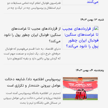
فدراسیون فوتبال اعلام کرده تمامی مسابقات دو
تیم استقلال و پرسپولیس چه در لیگ و چه در
آسیا در ورزشگاه آزادی برگزار شود.
شنبه، ۱۳ بهمن ۱۴۰۳
از قراردادهای عجیب تا غرامت‌های
سنگین؛ فوتبال ایران چطور پول را نابود
می‌کند؟
دنیای اقتصاد: به خدا قسم می‌فهمیم که فوتبال
حرفه‌ای خرج دارد، یک تجارت و صنعت مهم است
که گردش پولی بالایی دارد و بقیه کشورهای دنیا
هم برای موفقیت در آن حسابی هزینه می‌کنند. اما
وضعیت بسیار خاص اقتصادی این روزهای
پنجشنبه، ۰۴ بهمن ۱۴۰۳
کشور‌(البته کلمه خاص، به هیچ‌وجه حق مطلب را
ادا نمی‌کند)، باعث شده بعضی ریخت‌وپاش‌های
پرسپولیس اطلاعیه داد/ شایعه دخالت
عجیبی که در فوتبال ایران می‌شود، خشم و
عوامل بیرونی خنده‌دار و تکراری است
عصبانیت را برانگیزد.
تسنیم:
در اطلاعیه باشگاه پرسپولیس آمده است:
شایعه بی‌پایه و اساس دخالت برخی عوامل بیرونی
در مسائل فنی باشگاه و تیم یا بحث
نقل‌وانتقالات، آنقدر خنده‌دار و تکراری شده که نیاز