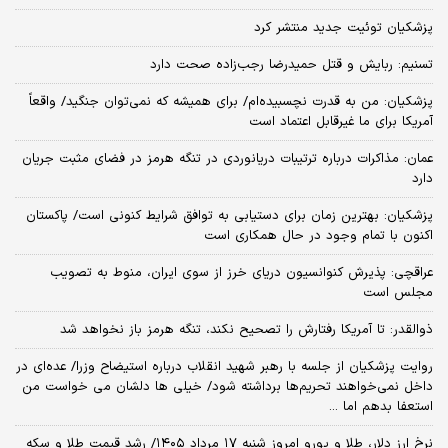
پزشکیان توئیت جدید منتشر کرد
تسنیم: ربایش و قتل حمیدرضا رجب‌زاده صحت دارد
پزشکیان: من به قدرت نچسبیده‌ام/ برای همیشه که نمی‌توان جنگید/ واقعاً
آمریکا برای ما غیرقابل اعتماد است
عمان: مذاکرات درباره ترتیبات دریانوردی در تنگه هرمز در فضای مثبت جریان
دارد
پزشکیان‌: بهترین زمان برای دستیابی به توافق شرایط کنونی است/ پاکستان
اکنون با تمام وجود در حال همکاری است
عراقچی: پذیرش کنوانسیون دریای خرز از سوی ایران، منوط به تصویب
مجلس است
ذوالقدر: تا آمریکا رفتارش را تصحیح نکند، تنگه هرمز باز نخواهد شد
روایت پزشکیان از جلسه با رهبر شهید انقلاب درباره استیضاح وزرا/ عده‌ای در
داخل نمی‌خواهند تحریم‌ها برداشته شود/ خیلی ها دلشان می خواست من
استعفا بدهم اما ...
نرخ ارز دلار، طلا و یورو امروز شنبه ۱۷ مرداد ۱۴۰۵/ رشد قیمت طلا و سکه