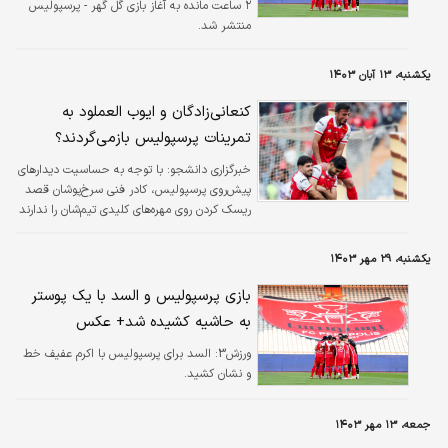
۲ ساعت مانده به آغاز بازی گل گهر - پرسپولیس
منتشر شد.
یکشنبه، ۱۳ آبان ۱۴۰۳
کنعانی‌زادگان و ایوب العملود به
تمرینات پرسپولیس بازمی‌گردند؟
خبرگزاری دانشجو:
با توجه به حساسیت دیدار‌های
پیش‌روی پرسپولیس، کادر فنی سرخ‌پوشان قصد
ریسک کردن روی مهره‌های کلیدی تیم‌شان را ندارند
و همین مسئله باعث شده تا احتمالاً پروسه
بازگشت العملود به ترکیب پرسپولیس نسبت به
یکشنبه، ۲۹ مهر ۱۴۰۳
سایر مصدومان، زمان‌بر باشد.
بازی پرسپولیس و السد با یک پوستر
به حاشیه کشیده شد+ عکس
ورزش3:
السد برای پرسپولیس با اکرم عفیف خط
و نشان کشید.
جمعه، ۱۳ مهر ۱۴۰۳