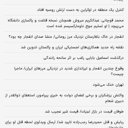
کنترل یک منطقه در اوکراین به دست ارتش روسیه افتاد
محمد قوچانی: عبدالکریم سروش همچنان نسخه قناعت و پاکسازی دانشگاه
می‌پیچد | او تسلیم موج نئومارکسیسم شده است
انفجار در خاک بلغارستان نزدیک مرز رومانی/ منشا صدای انفجار چه بود؟
نقشه راه جدید همکاری‌های لجستیکی ایران و پاکستان تدوین شد
درگذشت اسماعیل بابایی راغب بر اثر سانحه رانندگی
وقوع چندین انفجار و تیراندازی شدید در نزدیکی مرز‌های ایران/ ماجرا
چیست؟
تهران خنک می‌شود
واکنش پزشکیان و برخی اعضای دولت به خبری پیرامون استعفای ذوالقدر از
دبیری شعام
طوفان قیمت در بازار لبنیات/ قیمت شیر عجیب شد
ربایش و قتل حمیدرضا رجب‌زاده تایید شد/ ارسال ویدئوی لحظه قتل او برای