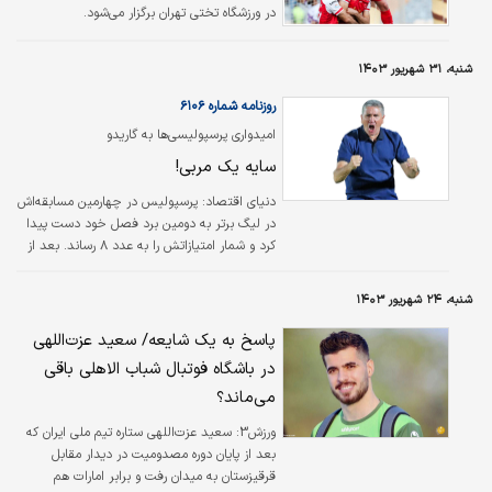
فرستاد که اتهام جعلی بودن مدارک پزشکی نبیل
در ورزشگاه تختی تهران برگزار می‌شود.
باهویی به باشگاه…
شنبه، ۳۱ شهریور ۱۴۰۳
روزنامه شماره ۶۱۰۶
امیدواری پرسپولیسی‌ها به گاریدو
سایه یک مربی!
دنیای اقتصاد:
پرسپولیس در چهارمین مسابقه‌اش
در لیگ برتر به دومین برد فصل خود دست پیدا
کرد و شمار امتیازاتش را به عدد ۸ رساند. بعد از
دو تساوی برابر ذوب‌آهن و تراکتور که دومی با
چاشنی خوش‌شانسی به دست آمد، سرخ‌پوشان
شنبه، ۲۴ شهریور ۱۴۰۳
حالا دو پیروزی پیاپی دو گله برابر فولاد و
آلومینیوم به دست آورده‌اند تا کم‌کم خوش‌بینی‌ها
پاسخ به یک شایعه/ سعید عزت‌اللهی
به کادرفنی جدید این تیم افزایش پیدا کند.
در باشگاه فوتبال شباب الاهلی باقی
می‌ماند؟
ورزش3:
سعید عزت‌اللهی ستاره تیم ملی ایران که
بعد از پایان دوره مصدومیت در دیدار مقابل
قرقیزستان به میدان رفت و برابر امارات هم