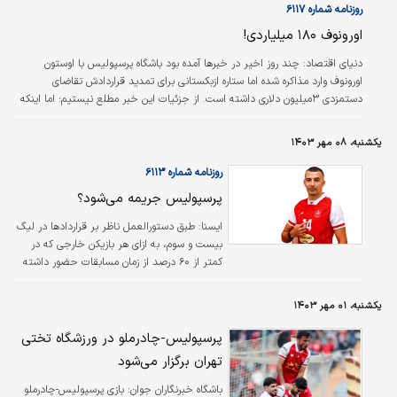
روزنامه شماره ۶۱۱۷
اورونوف ۱۸۰ میلیاردی!
دنياي اقتصاد:
چند روز اخیر در خبرها آمده بود باشگاه پرسپولیس با اوستون
اورونوف وارد مذاکره شده اما ستاره ازبکستانی برای تمدید قراردادش تقاضای
دستمزدی ۳میلیون دلاری داشته است. از جزئیات این خبر مطلع نیستیم؛ اما اینکه
پرسپولیسی‌ها سخت در پی تمدید قرارداد اورونوف هستند و او هم حاضر نیست به
هر قیمتی در ایران بماند، نکاتی است که دانستن آن احتیاج به علم غیب ندارد.
یکشنبه، ۰۸ مهر ۱۴۰۳
روزنامه شماره ۶۱۱۳
پرسپولیس جریمه می‌شود؟
ایسنا: طبق دستورالعمل ناظر بر قراردادها در لیگ
بیست و سوم، به ازای هر بازیکن خارجی که در
کمتر از ۶۰ درصد از زمان مسابقات حضور داشته
است، یک سهمیه خارجی آن باشگاه برای فصل
بعد کسر می‌شود. باشگاه پرسپولیس ۲۱ شهریور
یکشنبه، ۰۱ مهر ۱۴۰۳
۱۴۰۲ با نبیل باهویی، مهاجم سوئدی قرارداد امضا
کرد، اما این بازیکن تنها ۳۱۵ دقیقه به میدان رفت
پرسپولیس-چادرملو در ورزشگاه تختی
و باشگاه پرسپولیس که معتقد بود نبیل باهویی به
تهران برگزار می‌شود
دلیل مصدومیت برای این تیم به میدان نرفته،
مدارکی دال بر مصدومیت این بازیکن به ایفمارک
باشگاه خبرنگاران جوان:
بازی پرسپولیس-چادرملو