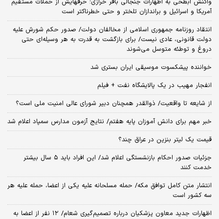
واکنش ابطحی به اظهارات جنجالی باقر خرازی؛ حرفهایش از حملات مستقیم
آمریکا و اسرائیل و براندازان تلختر و حتی خطرناکتر است
انتقاد روزنامه جمهوری اسلامی از مخالفان دولت/ صدور حکم شورش علیه
دولت قانونی، عادی نیست/ برای بازگشت به قدرت به هر وسیله‌ای حتی
دروغ و توطئه متوسل می‌شوند
خواننده پیشکسوت موسیقی ایران بستری شد
انفجار مهیب در یک پالایشگاه نفت + فیلم
از شایعه تا واقعیت/ ذوالقدر همچنان دبیر شورای ‌عالی امنیت ملی است؟
خبر مهم برای دانش آموزان پایه هفتم/ نتایج آزمون مدارس سمپاد اعلام شد
قیمت یک لیتر بنزین در عراق چند؟
جزئیات صدور احکام بازنشستگی اعلام شد/ این افراد باید ۵ سال بیشتر
خدمت کنند
انتشار متن کامل توافق مکه/ حمله مسلحانه علیه یکی از اعضا، حمله علیه هر
سه کشور است
اظهارات جدید معاون پزشکیان درباره تصمیم‌گیری شعام/ ۱۲ نفر از اعضا به