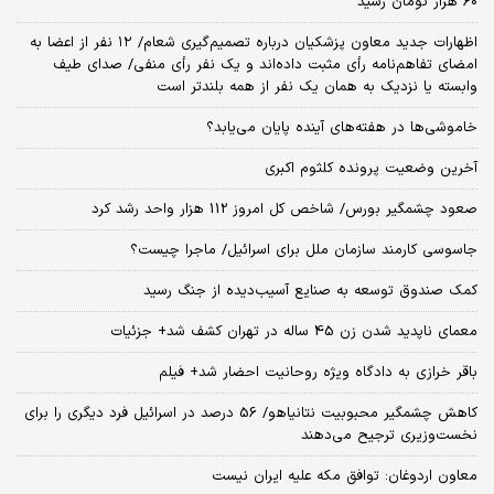
60 هزار تومان رسید
اظهارات جدید معاون پزشکیان درباره تصمیم‌گیری شعام/ ۱۲ نفر از اعضا به
امضای تفاهم‌نامه رأی مثبت داده‌اند و یک نفر رأی منفی/ صدای طیف
وابسته یا نزدیک به همان یک نفر از همه بلندتر است
خاموشی‌ها در هفته‌های آینده پایان می‌یابد؟
آخرین وضعیت پرونده کلثوم اکبری
صعود چشمگیر بورس/ شاخص کل امروز 112 هزار واحد رشد کرد
جاسوسی کارمند سازمان ملل برای اسرائیل/ ماجرا چیست؟
کمک صندوق توسعه به صنایع آسیب‌دیده از جنگ رسید
معمای ناپدید شدن زن 45 ساله در تهران کشف شد+ جزئیات
باقر خرازی به دادگاه ویژه روحانیت احضار شد+ فیلم
کاهش چشمگیر محبوبیت نتانیاهو/ 56 درصد در اسرائیل فرد دیگری را برای
نخست‌وزیری ترجیح می‌دهند
معاون اردوغان: توافق مکه علیه ایران نیست