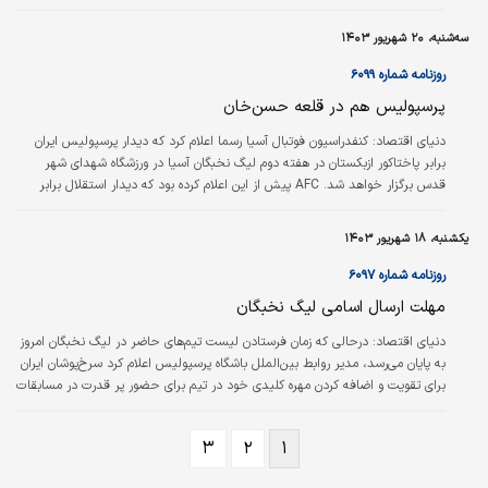
فیکس بود، این روزها با شایعه عجیبی مواجه
شده است.
سه‌شنبه، ۲۰ شهریور ۱۴۰۳
روزنامه شماره ۶۰۹۹
پرسپولیس هم در قلعه حسن‌خان
دنیای اقتصاد: کنفدراسیون فوتبال آسیا رسما اعلام کرد که دیدار پرسپولیس ایران
برابر پاختاکور ازبکستان در هفته دوم لیگ نخبگان آسیا در ورزشگاه شهدای شهر
قدس برگزار خواهد شد. AFC پیش از این اعلام کرده بود که دیدار استقلال برابر
الغرافه قطر نیز در شهر قدس برگزار می‌شود و با توجه به اینکه پروژه بازسازی
ورزشگاه آزادی مدت زیادی به طول خواهد انجامید، هیچ بعید نیست تمام بازی‌های
یکشنبه، ۱۸ شهریور ۱۴۰۳
نمایندگان ایران در دور گروهی، در این ورزشگاه برگزار شود. تیم فوتبال پرسپولیس در
جریان هفته دوم لیگ نخبگان آسیا دوشنبه ۹ مهر از…
روزنامه شماره ۶۰۹۷
مهلت ارسال اسامی لیگ نخبگان
دنیای اقتصاد: درحالی که زمان فرستادن لیست تیم‌های حاضر در لیگ نخبگان امروز
به پایان می‌رسد، مدیر روابط بین‌الملل باشگاه پرسپولیس اعلام کرد سرخ‌پوشان ایران
برای تقویت و اضافه کردن مهره کلیدی خود در تیم برای حضور پر قدرت در مسابقات
نخبگان آسیا تا پنج روز پیش از آغاز نخستین بازی فرصت دارند و در صورت جذب و
اعلام حضور در لیست جدید، بازیکن مورد نظر می‌تواند در بازی‌های رسمی
۳
۲
۱
پرسپولیس شرکت کند. همچنین هر تیم قادر خواهد بود پنج بازیکن را در لیست
نهایی تا پنج روز قبل از نخستین بازی، جابه‌جا کند. به این…