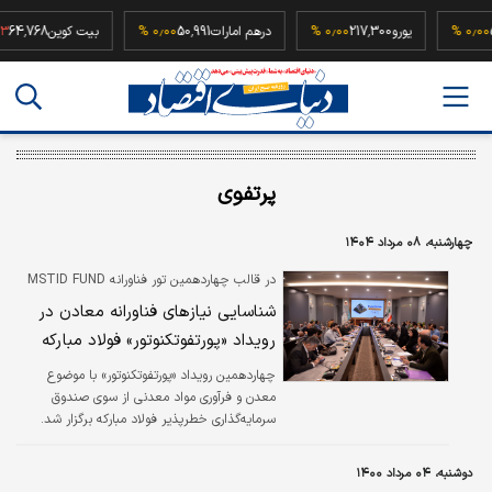
52,50
۰٫۰۰ %
یورو
217,300
۰٫۰۰ %
درهم امارات
50,991
۰٫۰۰ %
بیت کوین
768
پرتفوی
چهارشنبه، ۰۸ مرداد ۱۴۰۴
در قالب چهاردهمین تور فناورانه MSTID FUND
صورت گرفت
شناسایی نیازهای فناورانه معادن در
رویداد «پورتفوتکنوتور» فولاد مبارکه
چهاردهمین رویداد «پورتفوتکنوتور» با موضوع
معدن و فرآوری مواد معدنی از سوی صندوق
سرمایه‌گذاری خطرپذیر فولاد مبارکه برگزار شد.
دوشنبه، ۰۴ مرداد ۱۴۰۰