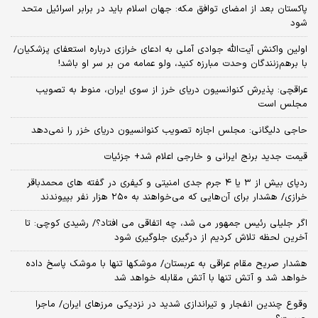
پاکستان بعد از امضای توافق مکه: جهان اسلام باید در برابر اسرائیل متحد
شود
اولین واکنش آیت‌الله جوادی آملی به ادعای خرازی درباره استعفای پزشکیان/
با برهم‌زنندگان وحدت مبارزه کنید، ولو عمامه من بر سر او باشد!
عراقچی: پذیرش کنوانسیون دریای خرز از سوی ایران، منوط به تصویب
مجلس است
حاجی دلیگانی: مجلس اجازه تصویب کنوانسیون دریای خزر را نمی‌دهد
قیمت جدید برنج ایرانی و خارجی اعلام شد+ جزئیات
ردپای بیش از ۳ یا ۴ جرم جدی امنیتی و کیفری در گفته های محمدباقر
خرازی/ هشدار برای آن‌هایی که می‌خواهند به ۲۵۰ هزار نفر بپیوندند
اگر جلیلی رئیس جمهور می شد، چه اتفاقی می افتاد؟/ رشیدی کوچی: تا
آخرین لحظه تلاش کردیم از درگیری جلوگیری شود
هشدار صریح مقام عراقی به عربستان/ موشکها تنها با موشک پاسخ داده
خواهد شد و آتش تنها با آتش مقابله خواهد شد
وقوع چندین انفجار و تیراندازی شدید در نزدیکی مرز‌های ایران/ ماجرا