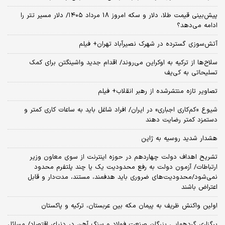
پیش‌بینی قیمت طلا، دلار و سکه امروز 18 مرداد ۱۴۰۵/ دلار مسیر تتر را
ادامه می‌دهد؟
آتش‌سوزی گسترده در شهرک نصیرآباد تهران+ فیلم
سلاح‌ها از ترکیه به اوکراین می‌روند/ اقدام جدید واشینگتن برای کمک
تسلیحاتی به کی‌یف
تصاویر تازه منتشرشده از رهبر انقلاب+ فیلم
شیوع «کم‌کاری اجباری» در ایران/ افراد شاغل باید به ساعات کاری کمتر و
دستمزد کمتر رضایت دهند
هشدار شدید روسیه به ژاپن
تشریح اهداف دولت چهاردهم در حوزه اینترنت از سوی معاون وزیر
ارتباطات/ آزمون دولت به رفع محدودیت یک یا چند پلتفرم محدود
نمی‌‎شود/محدودیت‌های ضروری باید هدفمند، مستند، مدت‌دار و قابل
اعتراض باشند
اولین واکنش ظریف به پیمان مکه بین عربستان، ترکیه و پاکستان
برگزاری گردهمایی بزرگان صنعت فولاد و سنگ آهن در دنیای اقتصاد/ مسائل