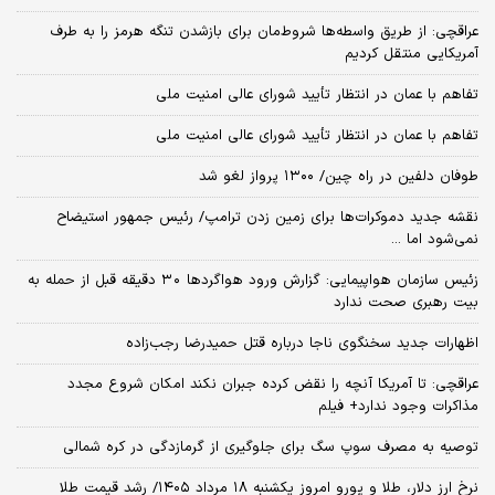
عراقچی: از طریق واسطه‌ها شروط‌مان برای بازشدن تنگه هرمز را به طرف
آمریکایی منتقل کردیم
تفاهم با عمان در انتظار تأیید شورای عالی امنیت ملی
تفاهم با عمان در انتظار تأیید شورای عالی امنیت ملی
طوفان دلفین در راه چین/ ۱۳۰۰ پرواز لغو شد
نقشه جدید دموکرات‌ها برای زمین زدن ترامپ/ رئیس جمهور استیضاح
نمی‌شود اما ...
زئیس سازمان هواپیمایی: گزارش ورود هواگردها ٣٠ دقیقه قبل از حمله به
بیت رهبری صحت ندارد
اظهارات جدید سخنگوی ناجا درباره قتل حمیدرضا رجب‌زاده
عراقچی: تا آمریکا آنچه را نقض کرده جبران نکند امکان شروع مجدد
مذاکرات وجود ندارد+ فیلم
توصیه به مصرف سوپ سگ برای جلوگیری از گرمازدگی در کره شمالی
نرخ ارز دلار، طلا و یورو امروز یکشنبه ۱۸ مرداد ۱۴۰۵/ رشد قیمت طلا