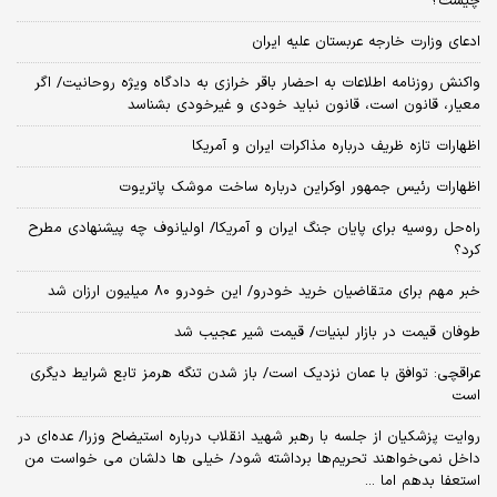
چیست؟
ادعای وزارت خارجه عربستان علیه ایران
واکنش روزنامه اطلاعات به احضار باقر خرازی به دادگاه ویژه روحانیت/ اگر
معیار، قانون است، قانون نباید خودی و غیرخودی بشناسد
اظهارات تازه ظریف درباره مذاکرات ایران و آمریکا
اظهارات رئیس جمهور اوکراین درباره ساخت موشک پاتریوت
راه‌حل روسیه برای پایان جنگ ایران و آمریکا/ اولیانوف چه پیشنهادی مطرح
کرد؟
خبر مهم برای متقاضیان خرید خودرو/ این خودرو ۸۰ میلیون ارزان شد
طوفان قیمت در بازار لبنیات/ قیمت شیر عجیب شد
عراقچی: توافق با عمان نزدیک است/ باز شدن تنگه هرمز تابع شرایط دیگری
است
روایت پزشکیان از جلسه با رهبر شهید انقلاب درباره استیضاح وزرا/ عده‌ای در
داخل نمی‌خواهند تحریم‌ها برداشته شود/ خیلی ها دلشان می خواست من
استعفا بدهم اما ...