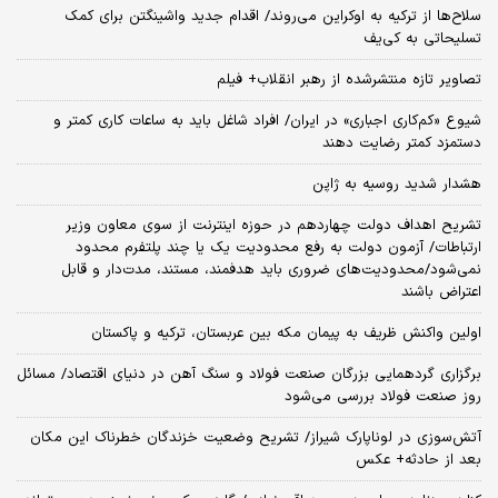
سلاح‌ها از ترکیه به اوکراین می‌روند/ اقدام جدید واشینگتن برای کمک
تسلیحاتی به کی‌یف
تصاویر تازه منتشرشده از رهبر انقلاب+ فیلم
شیوع «کم‌کاری اجباری» در ایران/ افراد شاغل باید به ساعات کاری کمتر و
دستمزد کمتر رضایت دهند
هشدار شدید روسیه به ژاپن
تشریح اهداف دولت چهاردهم در حوزه اینترنت از سوی معاون وزیر
ارتباطات/ آزمون دولت به رفع محدودیت یک یا چند پلتفرم محدود
نمی‌‎شود/محدودیت‌های ضروری باید هدفمند، مستند، مدت‌دار و قابل
اعتراض باشند
اولین واکنش ظریف به پیمان مکه بین عربستان، ترکیه و پاکستان
برگزاری گردهمایی بزرگان صنعت فولاد و سنگ آهن در دنیای اقتصاد/ مسائل
روز صنعت فولاد بررسی می‌شود
آتش‌سوزی در لوناپارک شیراز/ تشریح وضعیت خزندگان خطرناک این مکان
بعد از حادثه+ عکس