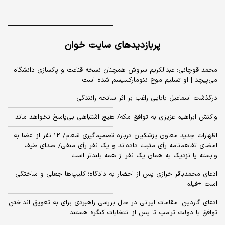
پربازدیدهای سایت خوان
محمد قوچانی: عبدالکریم سروش همچنان نسخه قناعت و پاکسازی دانشگاه
می‌پیچد | او تسلیم موج نئومارکسیسم شده است
درگذشت اسماعیل بابایی راغب بر اثر سانحه رانندگی
واکنش ابراهیم عزیزی به توافق مکه/ هیچ اشتباهی بی‌پاسخ نخواهد ماند
اظهارات جدید معاون پزشکیان درباره تصمیم‌گیری شعام/ ۱۲ نفر از اعضا به
امضای تفاهم‌نامه رأی مثبت داده‌اند و یک نفر رأی منفی/ صدای طیف
وابسته یا نزدیک به همان یک نفر از همه بلندتر است
ادعای محمدباقر خرازی پس از احضار به دادگاه؛ کلیپ‌ها جعلی و ساختگی
است +فیلم
ادعای گاردین: مقامات ایرانی در حال بررسی راهبردی برای به تعویق انداختن
توافق با دولت ترامپ تا پس از انتخابات کنگره هستند