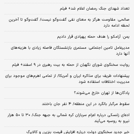
تعداد شهدای جنگ رمضان اعلام شد+ فیلم
صالحی: مقاومت هرگز به معنای نفی گفت‌وگو نیست/ گفت‌وگو تا آخرین
لحظه ادامه دارد
یمن: آرامکو را هدف حمله پهپادی قرار دادیم
مدیرعامل تامین اجتماعی: مستمری بازنشستگان فاصله زیادی با هزینه‌های
آنها دارد
روایت سخنگوی شورای نگهبان از حمله به بیت رهبری در ۹ اسفند+ فیلم
پیشنهادات ظریف برای مذاکره ایران و آمریکا/ از تمامی اهرم‌های موجود برای
مدیریت اختلافات استفاده شود
پادگان‌ها از تهران خارج می‌شوند؟
سقوط مرگبار بالگرد در این منطقه/ 4 نفر جان باختند
ادعای زلنسکی درباره اعزام سربازان کره شمالی به جبهه جنگ/ ۳۰ تا ۵۰ هزار
نیرو به روسیه می‌آیند
خبر جدید سخنگوی دولت درباره افزایش قیمت بنزین و کالابرگ