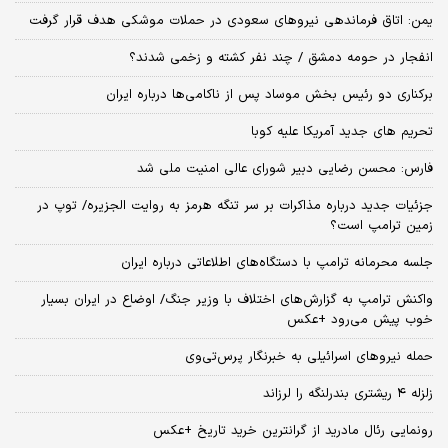
یمن: اتاق فرماندهی نیروهای سعودی در حملات موشکی هدف قرار گرفت
انفجار در حومه دمشق / چند نفر کشته و زخمی شدند؟
برکناری دو رئیس بخش موساد پس از ناکامی‌ها درباره ایران
تحریم های جدید آمریکا علیه کوبا
فارس: محسن رضایی دبیر شورای عالی امنیت ملی شد
جزئیات جدید درباره مذاکرات بر سر تنگه هرمز به روایت الجزیره/ توپ در
زمین ترامپ است؟
جلسه محرمانه ترامپ با دستگاه‌های اطلاعاتی درباره ایران
واکنش ترامپ به گزارش‌های اختلاف با وزیر جنگ/ اوضاع در ایران بسیار
خوب پیش می‌رود +عکس
حمله نیروهای اسرائیلی به خبرنگار پرس‌تی‌وی
زلزله ۴ ریشتری بندرلنگه را لرزاند
رونمایی رئال مادرید از گرانترین خرید تاریخ +عکس