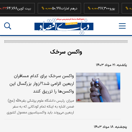
5
۰٫۰۰ %
یورو
217,300
۰٫۰۰ %
درهم امارات
50,991
۰٫۰۰ %
بیت کوین
64,768
%
واکسن سرخک
یکشنبه، ۲۱ مرداد ۱۴۰۳
واکسن سرخک برای کدام مسافران
اربعین الزامی شد؟/زوار بزرگسال این
واکسن‌ها را تزریق کنند
میزان:
رئیس دانشگاه علوم پزشکی بقیه‌الله (عج)
ضمن اشاره به اینکه تمام کودکانی که به سفر
اربعین می‌روند باید واکسیناسیون معمول کشوری
را انجام داده باشند و بزرگسالان نیز باید هر
واکسنی که دولت به آن‌ها اعلام کرده است را تزریق
پنجشنبه، ۱۸ مرداد ۱۴۰۳
کنند، گفت: ضد واکسن‌ها علیه سلامت مردم قدم