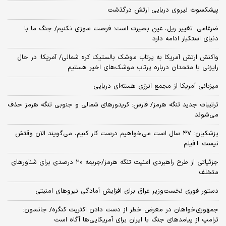
پیشکسوت نیروی دریایی ارتش درگذشت
ضرغامی: تغییر ریل، عین بصیرت است؛ فرصت سوزی نکنیم/ جنگ ما با
دنیای استکبار ادامه دارد
واکنش ارتش آمریکا به پرتاب موشک بالستیک کره شمالی/ آمریکا: در حال
رایزنی با متحدان درباره پرتاب موشک‌های اخیر هستیم
میزبانی آمریکا از مجمع انرژی هسته‌ای دریایی
ترتیبات جدید تنگه هرمز/ فارس: کریدورهای شمالی و جنوبی تنگه هرمز حذف
می‌شوند
پزشکیان: ۴۷ سال است می‌خواهیم درست کار کنیم، می‌گویند الان وقتش
نیست +فیلم
جزئیاتی از طرح راهبردی امنیت تنگه هرمز/جریمه ۲۰ درصدی برای شناورهای
متخلف
دستور فوری نخست‌وزیر عراق برای افزایش آمادگی نیروهای امنیتی
جمهوری‌خواهان در معرض خطر از دست دادن اکثریت کنگره/ جانسون:
ترامپ از پیامدهای جنگ با ایران برای آمریکایی‌ها آگاه است