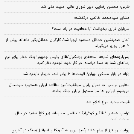
فارس: محسن رضایی دبیر شورای عالی امنیت ملی شد
مشاور سیدمحمد خاتمی درگذشت
سربازان فراری بخوانند/ آیا معافیت در راه است؟
آلمان صدرنشین حداقل دستمزد اروپا شد/ کارگران حداقل‌بگیر ماهانه بیش از
۲ هزار یورو می‌گیرند
پس‌لرزه‌های شایعه استعفای پزشکیان/آقای رئیس جمهور! زنگ خطر برای تیم
رسانه‌ای شما به صدا درآمده، در کار خود تجدید نظر کنید
زلزله در بازار مسکن تهران/ قیمت‌ها ۲ برابر شد، خریدار ناپدید شد
معاون ترامپ: به دنبال پایان موفقیت‌آمیز مناقشه ایران هستیم/ خوشحال
می‌شوم ایرانی ها مرا مسئول پایان جنگ بدانند
قیمت جدید مرغ اعلام شد
ترامپ همه را غافلگیر کرد/پایگاه نظامی محرمانه زیر کاخ سفید در حال
ساخت است
روایت رویترز از پیام هشدارآمیز ایران به آمریکا و اسرائیل/جنگ در آخرین