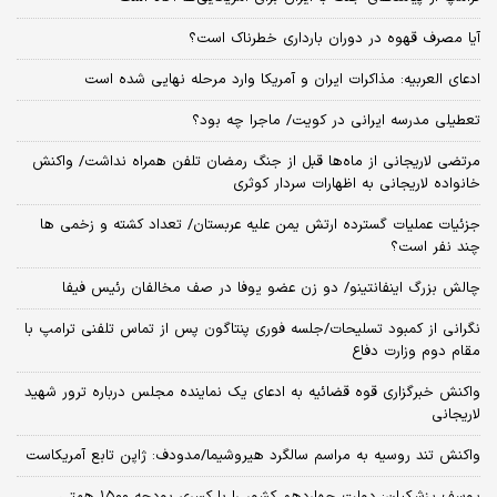
آیا مصرف قهوه در دوران بارداری خطرناک است؟
ادعای العربیه: مذاکرات ایران و آمریکا وارد مرحله نهایی شده است
تعطیلی مدرسه ایرانی در کویت/ ماجرا چه بود؟
مرتضی لاریجانی از ماه‌ها قبل از جنگ رمضان تلفن همراه نداشت/ واکنش
خانواده لاریجانی به اظهارات سردار کوثری
جزئیات عملیات گسترده ارتش یمن علیه عربستان/ تعداد کشته و زخمی ها
چند نفر است؟
چالش بزرگ اینفانتینو/ دو زن عضو یوفا در صف مخالفان رئیس فیفا
نگرانی از کمبود تسلیحات/جلسه فوری پنتاگون پس از تماس تلفنی ترامپ با
مقام دوم وزارت دفاع
واکنش خبرگزاری قوه قضائیه به ادعای یک نماینده مجلس درباره ترور شهید
لاریجانی
واکنش تند روسیه به مراسم سالگرد هیروشیما/مدودف: ژاپن تابع آمریکاست
یوسف پزشکیان: دولت چهاردهم کشور را با کسری بودجه ۱۵۰۰ همتی