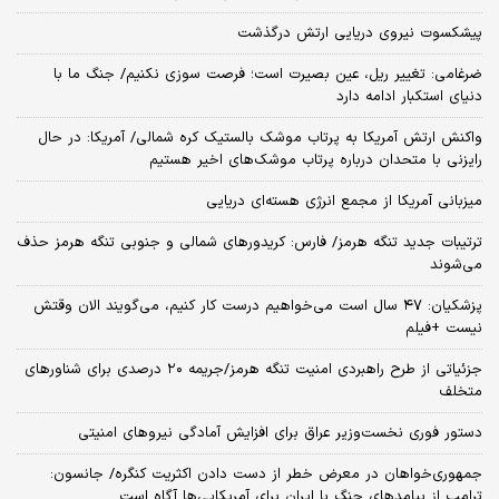
پیشکسوت نیروی دریایی ارتش درگذشت
ضرغامی: تغییر ریل، عین بصیرت است؛ فرصت سوزی نکنیم/ جنگ ما با
دنیای استکبار ادامه دارد
واکنش ارتش آمریکا به پرتاب موشک بالستیک کره شمالی/ آمریکا: در حال
رایزنی با متحدان درباره پرتاب موشک‌های اخیر هستیم
میزبانی آمریکا از مجمع انرژی هسته‌ای دریایی
ترتیبات جدید تنگه هرمز/ فارس: کریدورهای شمالی و جنوبی تنگه هرمز حذف
می‌شوند
پزشکیان: ۴۷ سال است می‌خواهیم درست کار کنیم، می‌گویند الان وقتش
نیست +فیلم
جزئیاتی از طرح راهبردی امنیت تنگه هرمز/جریمه ۲۰ درصدی برای شناورهای
متخلف
دستور فوری نخست‌وزیر عراق برای افزایش آمادگی نیروهای امنیتی
جمهوری‌خواهان در معرض خطر از دست دادن اکثریت کنگره/ جانسون:
ترامپ از پیامدهای جنگ با ایران برای آمریکایی‌ها آگاه است