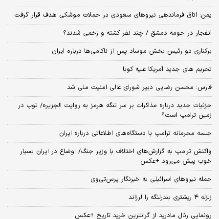
یمن: اتاق فرماندهی نیروهای سعودی در حملات موشکی هدف قرار گرفت
انفجار در حومه دمشق / چند نفر کشته و زخمی شدند؟
برکناری دو رئیس بخش موساد پس از ناکامی‌ها درباره ایران
تحریم های جدید آمریکا علیه کوبا
فارس: محسن رضایی دبیر شورای عالی امنیت ملی شد
جزئیات جدید درباره مذاکرات بر سر تنگه هرمز به روایت الجزیره/ توپ در
زمین ترامپ است؟
جلسه محرمانه ترامپ با دستگاه‌های اطلاعاتی درباره ایران
واکنش ترامپ به گزارش‌های اختلاف با وزیر جنگ/ اوضاع در ایران بسیار
خوب پیش می‌رود +عکس
حمله نیروهای اسرائیلی به خبرنگار پرس‌تی‌وی
زلزله ۴ ریشتری بندرلنگه را لرزاند
رونمایی رئال مادرید از گرانترین خرید تاریخ +عکس