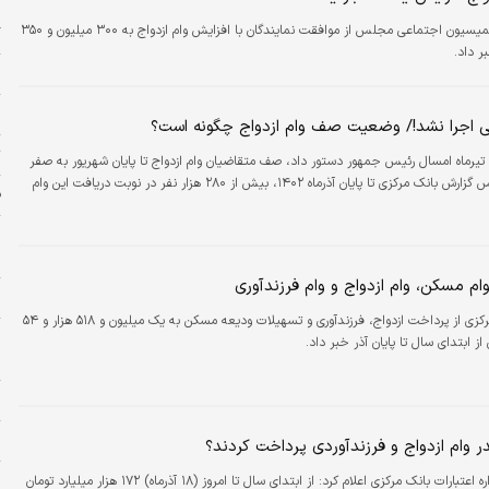
ی
رئیس کمیسیون اجتماعی مجلس از موافقت نمایندگان با افزایش وام ازدواج به ۳۰۰ میلیون و ۳۵۰
گ
ر داد.
ا
ب
 اجرا نشد!/ وضعیت صف وام ازدواج چگونه است؟
ت
تیرماه امسال رئیس جمهور دستور داد، صف متقاضیان وام ازدواج تا پایان شهریور به صفر
برسد، اما براساس گزارش بانک مرکزی تا پایان آذرماه ۱۴۰۲، بیش از ۲۸۰ هزار نفر در نوبت دریافت این وام
ف
ج
ز
ام مسکن، وام ازدواج و وام فرزندآوری
ج
بانک مرکزی از پرداخت ازدواج، فرزندآوری و تسهیلات ودیعه مسکن به یک میلیون و ۵۱۸ هزار و ۵۴
و
اد.
خ
ح
ب
ر وام ازدواج و فرزندآوردی پرداخت کردند؟
د
معاون اداره اعتبارات بانک مرکزی اعلام کرد:‌ از ابتدای سال تا امروز (۱۸ آذرماه) ۱۷۲ هزار میلیارد تومان