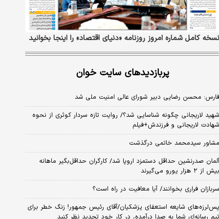
سخه کامل شماره امروز روزنامه «دنیای‌ اقتصاد» را اینجا بخوانید
پربازدیدهای سایت خوان
ارس: محسن رضایی دبیر شورای عالی امنیت ملی شد
هید لاریجانی چگونه شناسایی شد؟/ روایت تازه سردار کوثری از نحوه
هادت لاریجانی و فرزندش+فیلم
شاور سیدمحمد خاتمی درگذشت
لمان صدرنشین حداقل دستمزد اروپا شد/ کارگران حداقل‌بگیر ماهانه
یش از ۲ هزار یورو می‌گیرند
ربازان فراری بخوانند/ آیا معافیت در راه است؟
س‌لرزه‌های شایعه استعفای پزشکیان/آقای رئیس جمهور! زنگ خطر برای
یم رسانه‌ای شما به صدا درآمده، در کار خود تجدید نظر کنید