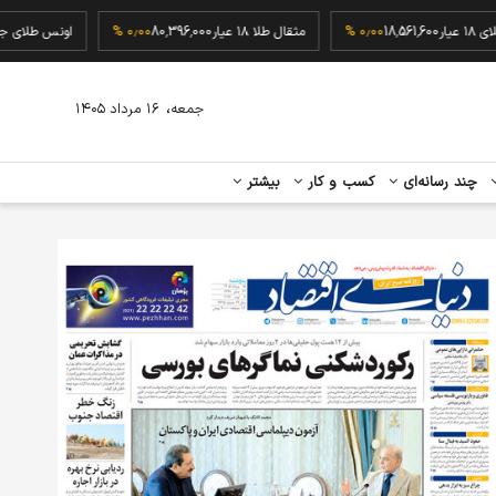
گرم طلای ۱۸ عیار
18,561,600
۰٫۰۰ %
مثقال طلا ۱۸ عیار
80,396,000
۰٫۰۰ %
اونس 
،
جمعه
۱۶ مرداد ۱۴۰۵
چند رسانه‌ای
کسب و کار
بیشتر