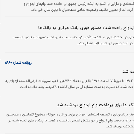
اقتصادی و دارایی با اشاره به اینکه رئیس جمهور بر خاتمه صف وام‌های ازدواج و
 کرده اند از تعیین تکلیف وضعیت تمامی متقاضیان تا پایان سال خبر داد.
ن
ازدواج راحت شد/ دستور فوری بانک مرکزی به بانک‌ها
کزی در بخشنامه‌ای به بانک‌ها تأکید کرد که نسبت به پرداخت تسهیلات قرض الحسنه
 در اخذ ضامن این تسهیلات اقدام کنند.
ف
روزنامه شماره ۵۹۶۰
ش
ش
مدیر اداره اعتبارات بانک مرکزی گفت: از ابتدای سال ۱۴۰۲ تا تاریخ ‌‌‌۷ اسفند ۱۴۰۲ بالغ بر تعداد ۷۴۲هزار فقره تسهیلات قرض‌الحسنه ازدواج به
م
آ
ک ها برای پرداخت وام ازدواج برداشته شد
ب
فتر برنامه‌ریزی و توسعه اجتماعی جوانان وزارت ورزش و جوانان موضوع تضامین و همچنین
س
رای دریافت وام ازدواج را دو مشکل اساسی دانست و گفت: با پیگیری‌های انجام شده در
مشکلات برطرف شد.
پ
ت