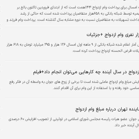
ج
تکلیف و سهمیه امسال برای پرداخت وام ازدواج ۱۴۴همت است که از ابتدای فروردین تاکنون بالغ بر
ت
۱۳۴همت از سهمیه توسط شبکه بانکی به ۶۵۸هزار متقاضیان پرداخت شده است که حاکی از رشد
«
رداخت تسهیلات به متقاضیان نسبت به دوره مشابه سال گذشته است. پرداخت وام فرزند و
ودیعه مسکن هم از مرز ۵۸همت گذشت. پرداخت این میزان تسهیلات در حالی محقق شده است که شبکه
گ
بانکی براساس سهمیه تکلیفی تا تاریخ ۱۴۰۲.۱۰.۱۹ مکلف به پرداخت ۱۱۶.۴همت تسهیلات قرض‌الحسنه
م پرداخت کنونی تسهیلات از ابتدای سال تا ۲۰…
پ
بر اساس آمار اعلام شده شبکه بانکی از ۹ ماهه اول امسال ۱۲۶ هزار و ۲۹۵ میلیارد تومان به ۶۱۸ هزار
پ
چ
ت
ازدواج در سال آینده چه کارهایی می‌توان انجام داد+فیلم
پ
ایش مبلغ وام ازدواج عاملی شده است تا برخی از زوج های جوان به واسطه آن در فکر رفع
م
ساسی خود رفته و با استفاده از این وام برای آن اقدام کنند.
ا
ه
ده تهران درباره مبلغ وام ازدواج
و
ن جوان:
عضو هیات رئیسه مجلس شورای اسلامی در توئیتی از تصویب افزایش ۶۰ درصدی
ن
ل آینده خبر داد.
ج