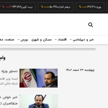
۰٫۰۰
یورو
217,300
۰٫۰۰ %
درهم امارات
50,991
۰٫۰۰ %
بیت کوین
64,768
۲۳ %
خبر و دیپلماسی
اقتصاد
مسکن و شهری
بورس
صنعت، مع
وام
چهارشنبه، ۲۳ اسفند ۱۴۰۲
دستور ویژه ر
ايسنا:
وزیر اقتص
شبکه بانکی کشور
خبر خوش خان
متقاضیان تع