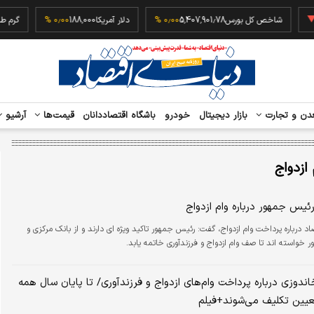
‎−۰٫
شاخص کل بورس
5,407,901.78
۰٫۰۰ %
دلار آمریکا
188,000
۰٫۰۰ %
دن و تجارت
بازار دیجیتال
خودرو
باشگاه اقتصاددانان
قیمت‌ها
آرشیو
 ازدواج
ئیس جمهور درباره وام ازدواج
اد درباره پرداخت وام ازدواج، گفت: رئیس جمهور تاکید ویژه ای دارند و از بانک مرکزی و
 خواسته اند تا صف وام ازدواج و فرزندآوری خاتمه یابد.
دوزی درباره پرداخت وام‌های ازدواج و فرزندآوری/ تا پایان سال همه
یین تکلیف می‌شوند+فیلم