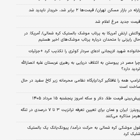
لزله در بازار مسکن تهران/ قیمت‌ها ۲ برابر شد، خریدار ناپدید شد
یمت جدید مرغ اعلام شد
اکنش ارتش آمریکا به پرتاب موشک بالستیک کره شمالی/ آمریکا: در
ال رایزنی با متحدان درباره پرتاب موشک‌های اخیر هستیم
انواده شهید لاریجانی ادعای سردار کوثری را تکذیب کرد +جزئیات
را مصر در پیوستن به ائتلاف دریایی به رهبری عربستان علیه انصارالله
ردید دارد؟
رامپ همه را غافلگیر کرد/پایگاه نظامی محرمانه زیر کاخ سفید در حال
اخت است
یش‌بینی قیمت طلا، دلار و سکه امروز پنجشنبه ۱۵ مرداد ۱۴۰۵
رویترز: ایران و عمان برای تعیین تعرفه ترانزیت ۳ تا ۷ درصدی در تنگه
رمز مذاکره می‌کنند
ول موشکی کره شمالی به حرکت درآمد/ پیونگ‌یانگ یک بالستیک
لیک کرد