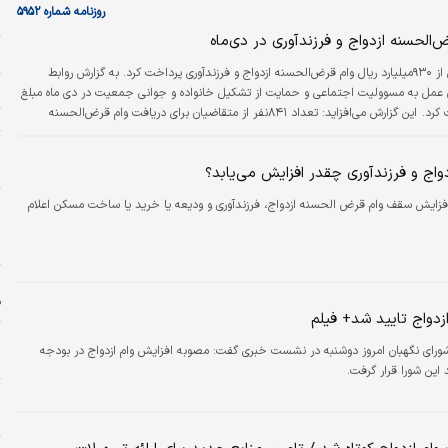
روزنامه شماره ۵۹۵۲
ل
ش
موسسه اعتباری ملل در دی ماه بیش از ۹۳۰میلیارد ریال وام قرض‌الحسنه ازدواج و فرزندآوری پرداخت کرد. به گزارش روابط
خ
 عمل به مسوولیت اجتماعی و حمایت از تشکیل خانواده و جوانی جمعیت در دی ماه مبلغ
ت
۹۹۳۲۰۰میلیون ریال به ۸۶۷نفر از متقاضیان پرداخت کرد. این گزارش می‌افزاید: تعداد ۸۴۱نفر از متقاضیان برای دریافت وام قرض‌الحسنه
ی ملل افزون بر پرداخت وام‌های فوق، نسبت به پرداخت وام قرض‌الحسنه به مبلغ
ا
ه
واج و فرزندآوری چقدر افزایش می‌یابد؟
فزایش سقف وام قرض الحسنه ازدواج، فرزندآوری و ودیعه یا خرید یا ساخت مسکن اعلام
پ
پ
ن
ف
زدواج تایید شد+ فیلم
ز
رای نگهبان امروز دوشنبه در نشست خبری گفت: مصوبه افزایش وام ازدواج در بودجه
س
و