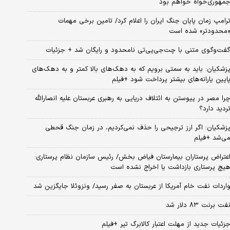
مهوری‌خواه خواهم بود
رامپ زمان پایان جنگ ایران را اعلام کرد/ تامین برخی مهمات
محدودتر» شده است
فت‌وگوی متنی با چت‌جی‌پی‌تی نامحدود و رایگان شد + جزئیات
زشکیان: باید به سمتی برویم که به دهک‌های بالا کمتر و به دهک‌های
ایین یارانه‌های بیشتر پرداخت شود +فیلم
را مصر در پیوستن به ائتلاف دریایی به رهبری عربستان علیه انصارالله
ردید دارد؟
زشکیان: اگر ارز ترجیحی را حذف نمی‌کردیم، در زمان جنگ قحطی
ی‌شد +فیلم
عتراض پرستاران بیمارستان فیاض بخش/ رئیس سازمان نظام پرستاری:
یچ پرستاری بازداشت یا اخراج نشده است
اردات نفت خام آمریکا از عربستان به صفر رسید/ ونزوئلا جایگزین شد
فت برنت ۸۳ دلار شد
زئیات جدید از مهلت اعتبار کالابرگ تیر +فیلم