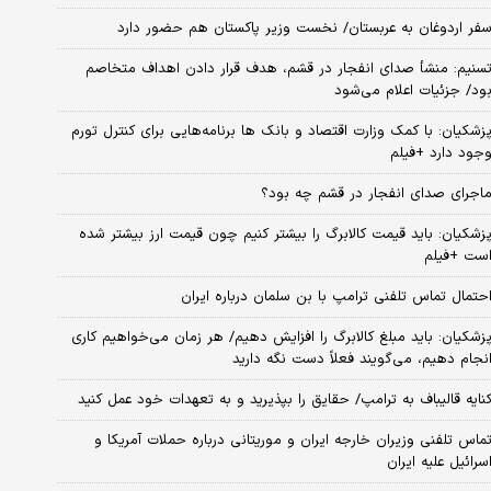
فر اردوغان به عربستان/ نخست وزیر پاکستان هم حضور دارد
سنیم: منشأ صدای انفجار در قشم، هدف قرار دادن اهداف متخاصم
ود/ جزئیات اعلام می‌شود
زشکیان: با کمک وزارت اقتصاد و بانک ها برنامه‌هایی برای کنترل تورم
جود دارد +فیلم
اجرای صدای انفجار در قشم چه بود؟
زشکیان: باید قیمت کالابرگ را بیشتر کنیم چون قیمت ارز بیشتر شده
ست +فیلم
حتمال تماس تلفنی ترامپ با بن سلمان درباره ایران
زشکیان: باید مبلغ کالابرگ را افزایش دهیم/ هر زمان می‌خواهیم کاری
نجام دهیم، می‌گویند فعلاً دست نگه دارید
نایه قالیباف به ترامپ/ حقایق را بپذیرید و به تعهدات خود عمل کنید
ماس تلفنی وزیران خارجه ایران و موریتانی درباره حملات آمریکا و
سرائیل علیه ایران