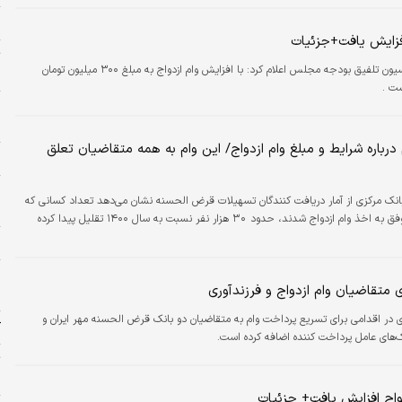
س
افزایش یافت+جزئیات
ت
عضو کمیسیون تلفیق بودجه مجلس اعلام کرد: با افزایش وام ازدواج به مبلغ ۳۰۰ میلیون تومان
ب
ت .
پ
و
رباره شرایط و مبلغ وام ازدواج/ این وام به همه متقاضیان تعلق
م
پ
بانک مرکزی از آمار دریافت کنندگان تسهیلات قرض الحسنه نشان می‌دهد تعداد کسانی که
ا
در سال ۱۴۰۱ موفق به اخذ وام ازدواج شدند، حدود ٣٠ هزار نفر نسبت به سال ۱۴۰۰ تقلیل پیدا کرده
ا
پ
 متقاضیان وام ازدواج و فرزندآوری
ا
 در اقدامی برای تسریع پرداخت وام به متقاضیان دو بانک قرض الحسنه مهر ایران و
ک
ک‌های عامل پرداخت کننده اضافه کرده است.
ت
ا
دواج افزایش یافت+ جزئیات