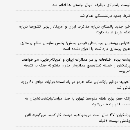
یست بلندبالای توقیف اموال تراستی ها اعلام شد
رط جدید بازنشستگی اعلام شد
بر جدید پاکستان درباره مذاکرات ایران و آمریکا/ رایزنی کشورها درباره
نگه هرمز ادامه دارد؟
عتراض پرستاران بیمارستان فیاض بخش/ رئیس سازمان نظام پرستاری:
یچ پرستاری بازداشت یا اخراج نشده است
شت پرده اختلافات بر سر مذاکرات ایران و آمریکا/رجایی: می‌خواهند
زشکیان را خسته کنند/هیچ مذاکره‌ای بدون پشتوانه جنگ به نتیجه
می‌رسد
العربیه: توافق بازگشایی تنگه هرمز در راه است/جزئیات توافق ۶۰ روزه
اش شد
نگ خطر برای طبقه متوسط تهران به صدا درآمد/پایتخت‌نشینان به
مت فقر رانده می‌شوند
پزشکیان: ۴۷ سال است می‌خواهیم درست کار کنیم، می‌گویند الان
قتش نیست +فیلم