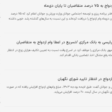
اضیان تا پایان دی‌ماه
ز
مدیرکل دفتر برنامه ریزی و توسعه اجتماعی جوانان وزارت ورزش و جوانان اعلام کرد که ۷۵ درصد
ق
ان دی‌ماه وام ازدواج را دریافت کرده‌اند و این نسبت به سال‌های گذشته رشد خوبی داشته
و
ح
خ
ئیسی به بانک مرکزی /تسریع در اعطا وام ازدواج به متقاضیان
چ
ور بانک مرکزی را موظف کرد در اسرع وقت نسبت به تعیین تکلیف هزاران زوج در انتظار
ت
مله رفع مشکل اخذ تضامین بانکی اقدام کند.
ت
س
پ
ازدواج در انتظار تایید شورای نگهبان
وزیر ورزش و جوانان گفت: طبق لایحه بودجه ۱۴۰۳، مبلغ وام‌های ازدواج افزایش یافته که در صورت
 سال آینده، ۲۰ درصد افزایش می‌یابد.
ه
غ
ش