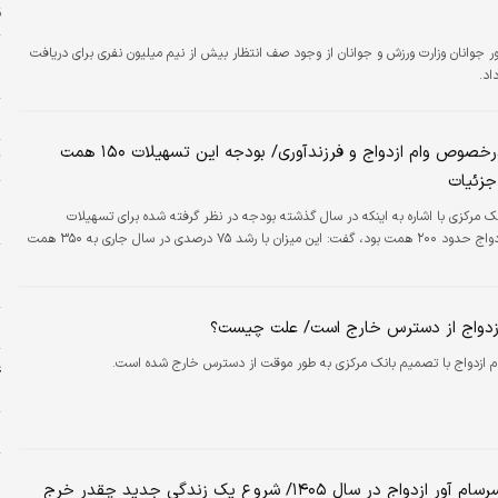
ق
ر جوانان وزارت ورزش و جوانان از وجود صف انتظار بیش از نیم میلیون نفری برای دریافت
و
اد.
ح
خ
اتفاق مهم درخصوص وام ازدواج و فرزندآوری/ بودجه این تسهیلات ۱۵۰ همت
ت
جزئیات
ک مرکزی با اشاره به اینکه در سال گذشته بودجه در نظر گرفته شده برای تسهیلات
ه
قرض‌الحسنه ازدواج حدود ۲۰۰ همت بود، گفت: این میزان با رشد ۷۵ درصدی در سال جاری به ۳۵۰ همت
ا
ه
ازدواج از دسترس خارج است/ علت چیست؟
ل
ام ازدواج با تصمیم بانک مرکزی به طور موقت از دسترس خارج شده است.
غ
ش
ش
پ
هزینه های سرسام آور ازدواج در سال ۱۴۰۵/ شروع یک زندگی جدید چقدر خرج
ا