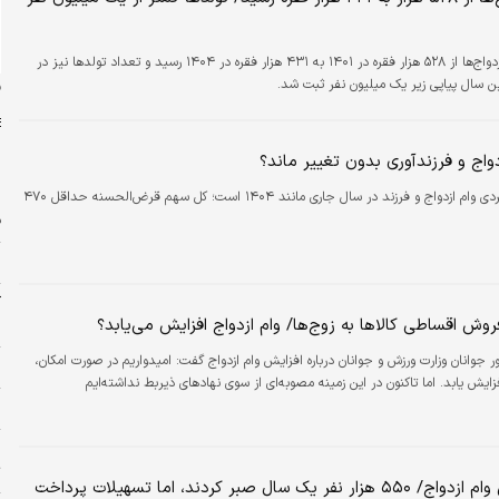
تعداد ازدواج‌ها از ۵۲۸ هزار فقره در ۱۴۰۱ به ۴۳۱ هزار فقره در ۱۴۰۴ رسید و تعداد تولدها نیز در
ن
واج و فرزندآوری بدون تغییر ماند؟
سقف فردی وام‌ ازدواج و فرزند در سال جاری مانند ۱۴۰۴ است؛ کل سهم قرض‌الحسنه حداقل ۴۷۰
ف
م
آ
روش اقساطی کالاها به زوج‌ها/ وام ازدواج افزایش می‌یابد؟
ب
ر جوانان وزارت ورزش و جوانان درباره افزایش وام ازدواج گفت: امیدواریم در صورت امکان،
س
ایش یابد. اما تاکنون در این زمینه مصوبه‌ای از سوی نهادهای ذیربط نداشته‌ایم
ز
چ
ت
صف طولانی وام ازدواج/ ۵۵۰ هزار نفر یک سال صبر کردند، اما تسهیلات پرداخت