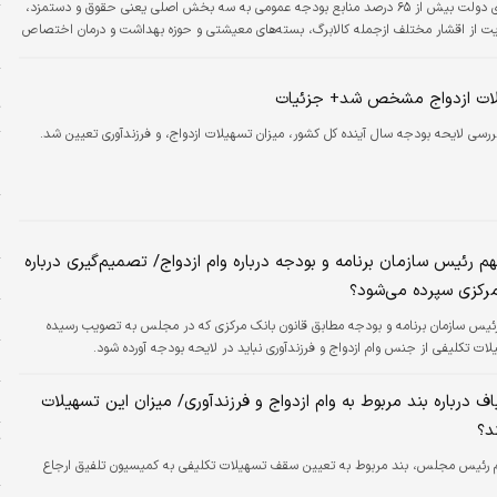
سیاست‌های ارزی دولت بیش از ۶۵ درصد منابع بودجه عمومی به سه بخش اصلی یعنی حقوق و دستمزد،
پ
 از اقشار مختلف ازجمله کالابرگ، بسته‌های معیشتی و حوزه بهداشت و درمان اختصاص
پ
چ
لات ازدواج مشخص شد+ جزئیات
ت
ررسی لایحه بودجه سال آینده کل کشور، میزان تسهیلات ازدواج، و فرزندآوری تعیین شد.
پ
م
ا
ه
 رئیس سازمان برنامه و بودجه درباره وام ازدواج/ تصمیم‌گیری درباره
و
مرکزی سپرده می‌شود؟
ن
رئیس سازمان برنامه و بودجه مطابق قانون بانک مرکزی که در مجلس به تصویب رسیده
ت تکلیفی از جنس وام ازدواج و فرزندآوری نباید در لایحه بودجه آورده شود.
ج
ف درباره بند مربوط به وام ازدواج و فرزندآوری/ میزان این تسهیلات
س
د؟
ت
ب
 رئیس مجلس، بند مربوط به تعیین سقف تسهیلات تکلیفی به کمیسیون تلفیق ارجاع