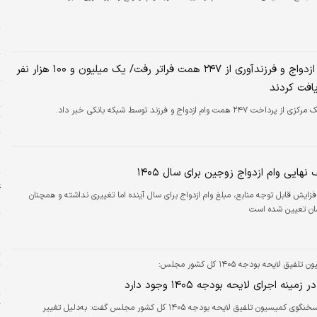
چ
د
ب
د
پرداخت وام ازدواج و فرزندآوری از ۲۴۷ همت فراتر رفت/ یک میلیون و ۱۰۰ هزار نفر
افت کردند
م
زی از پرداخت ۲۴۷ همت وام ازدواج و فرزند توسط شبکه بانکی خبر داد.
ت
پ
ا
نهایی وام ازدواج زوجین برای سال ۱۴۰۵
ع
فزایش قابل توجه منابع، مبلغ وام ازدواج برای سال آینده اما تغییری نداشته و همچنان
چ
ه
ج
 لایحه بودجه ۱۴۰۵ کل کشور مجلس:
ت
«
مینه اجرای لایحه بودجه ۱۴۰۵ وجود دارد
گ
دنیای اقتصاد: سخنگوی کمیسیون تلفیق لایحه بودجه ۱۴۰۵ کل کشور مجلس گفت: به‌دلیل تغییر