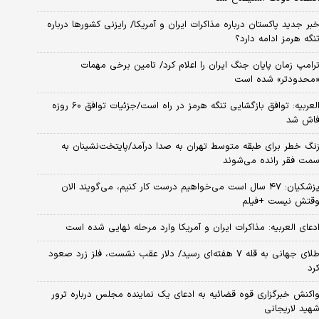
بر جدید پاکستان درباره مذاکرات ایران و آمریکا/ رایزنی کشورها درباره
نگه هرمز ادامه دارد؟
رامپ زمان پایان جنگ ایران را اعلام کرد/ تامین برخی مهمات
محدودتر» شده است
العربیه: توافق بازگشایی تنگه هرمز در راه است/جزئیات توافق ۶۰ روزه
اش شد
نگ خطر برای طبقه متوسط تهران به صدا درآمد/پایتخت‌نشینان به
مت فقر رانده می‌شوند
پزشکیان: ۴۷ سال است می‌خواهیم درست کار کنیم، می‌گویند الان
قتش نیست +فیلم
دعای العربیه: مذاکرات ایران و آمریکا وارد مرحله نهایی شده است
طلای جهانی به قله ۷ هفته‌ای رسید/ دلار عقب نشست، فلز زرد صعود
رد
اکنش خبرگزاری قوه قضائیه به ادعای یک نماینده مجلس درباره ترور
هید لاریجانی