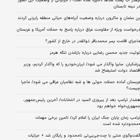
قدر آب پشت سدها ذخیره شده است؟/ جزئیاتی از وضعیت آبی کشور
ر نیمه تابستان
ن سلمان و ماکرون درباره وضعیت آبراه‌های حیاتی منطقه رایزنی کردند
رخواست ویژه از مقاومت عراق درباره پاسخ به حملات آمریکا و عربستان
اجرای اقامت پسر محمدباقر ذوالقدر در خارج از کشور؟
وئیت جدید محسن رضایی درباره بازشدن تنگه هرمز
زشکیان: سایپا واگذار می شود/ ایران‌خودرو را که واگذار کردیم، وزیر
قتصاد دولت استیضاح شد
ربستان آماده حملات حوثی ها و شبه نظامیان عراقی می شود/ ماجرا
یست؟
شدار ترامپ بعد از پیروزی السید در انتخابات/ آخرین رئیس‌جمهور،
مهوری‌خواه خواهم بود
رامپ زمان پایان جنگ ایران را اعلام کرد/ تامین برخی مهمات
محدودتر» شده است
فت‌وگوی متنی با چت‌جی‌پی‌تی نامحدود و رایگان شد + جزئیات