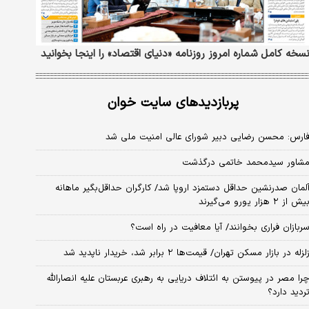
سخه کامل شماره امروز روزنامه «دنیای‌ اقتصاد» را اینجا بخوانید
پربازدیدهای سایت خوان
ارس: محسن رضایی دبیر شورای عالی امنیت ملی شد
شاور سیدمحمد خاتمی درگذشت
لمان صدرنشین حداقل دستمزد اروپا شد/ کارگران حداقل‌بگیر ماهانه
یش از ۲ هزار یورو می‌گیرند
ربازان فراری بخوانند/ آیا معافیت در راه است؟
لزله در بازار مسکن تهران/ قیمت‌ها ۲ برابر شد، خریدار ناپدید شد
را مصر در پیوستن به ائتلاف دریایی به رهبری عربستان علیه انصارالله
ردید دارد؟