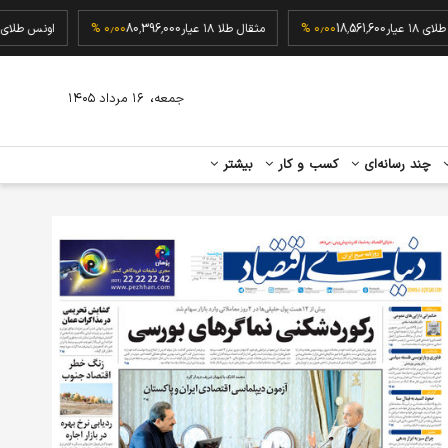
گرم طلای ۱۸ عیار
18,561,600
۰٫۰۰ %
مثقال طلا ۱۸ عیار
80,396,000
۰٫۰۰ %
اونس 
،
جمعه
۱۶ مرداد ۱۴۰۵
چند رسانه‌ای
کسب و کار
بیشتر