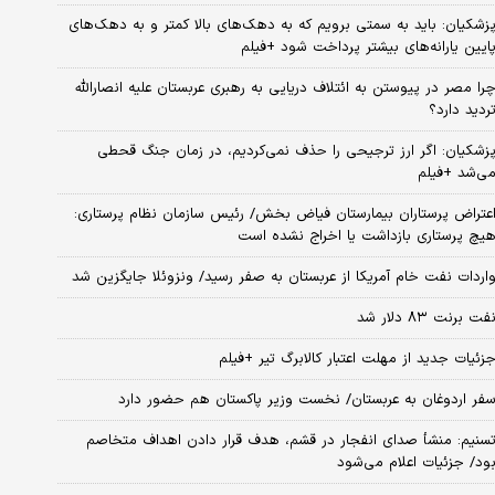
زشکیان: باید به سمتی برویم که به دهک‌های بالا کمتر و به دهک‌های
ایین یارانه‌های بیشتر پرداخت شود +فیلم
را مصر در پیوستن به ائتلاف دریایی به رهبری عربستان علیه انصارالله
ردید دارد؟
زشکیان: اگر ارز ترجیحی را حذف نمی‌کردیم، در زمان جنگ قحطی
ی‌شد +فیلم
عتراض پرستاران بیمارستان فیاض بخش/ رئیس سازمان نظام پرستاری:
یچ پرستاری بازداشت یا اخراج نشده است
اردات نفت خام آمریکا از عربستان به صفر رسید/ ونزوئلا جایگزین شد
فت برنت ۸۳ دلار شد
زئیات جدید از مهلت اعتبار کالابرگ تیر +فیلم
فر اردوغان به عربستان/ نخست وزیر پاکستان هم حضور دارد
سنیم: منشأ صدای انفجار در قشم، هدف قرار دادن اهداف متخاصم
ود/ جزئیات اعلام می‌شود