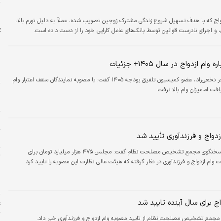
ش
واج که با هدف تسهیل شروع زندگی مشترک زوجین تصویب شده، عملاً به دلیل تورم بالا،
 و اجرای نادرست قوانین توسط بانک‌های عامل کارایی خود را از دست داده است.
ام ازدواج در سال ۱۴۰۵+ جزئیات
ب
علی‌اصغر نخعی‌راد، عضو کمیسیون تلفیق بودجه ۱۴۰۵ گفت: با مصوبه نمایندگان سقف اعتبار وام
فت امامیزان وام بالا نرفت.
پ
خ
ج
دواج و فرزندآوری تأیید شد
ر
دنیای اقتصاد: سخنگوی مجمع تشخیص مصلحت نظام گفت: مجلس ۴۷۵ هزار میلیارد تومان برای
ت
وام ازدواج و فرزندآوری در نظر گرفته که هیئت عالی نظارت این مصوبه را تایید کرد.
ا
ا
اج برای سال آینده تایید شد
ع
جمع تشخیص مصلحت نظام از تایید مصوبه وام ازدواج و فرزندآوری خبر داد.