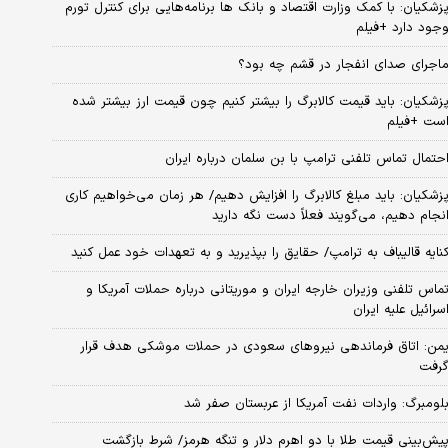
زشکیان: با کمک وزارت اقتصاد و بانک ها برنامه‌هایی برای کنترل تورم
جود دارد +فیلم
اجرای صدای انفجار در قشم چه بود؟
زشکیان: باید قیمت کالابرگ را بیشتر کنیم چون قیمت ارز بیشتر شده
ست +فیلم
حتمال تماس تلفنی ترامپ با بن سلمان درباره ایران
زشکیان: باید مبلغ کالابرگ را افزایش دهیم/ هر زمان می‌خواهیم کاری
نجام دهیم، می‌گویند فعلاً دست نگه دارید
نایه قالیباف به ترامپ/ حقایق را بپذیرید و به تعهدات خود عمل کنید
ماس تلفنی وزیران خارجه ایران و موریتانی درباره حملات آمریکا و
سرائیل علیه ایران
من: اتاق فرماندهی نیروهای سعودی در حملات موشکی هدف قرار
رفت
لومبرگ: واردات نفت آمریکا از عربستان صفر شد
یش‌بینی قیمت طلا با دو اهرم دلار و تنگه هرمز/ شرط بازگشت