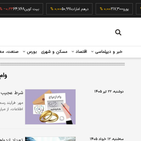
۰٫۰۰ 
یورو
217,300
۰٫۰۰ %
درهم امارات
50,991
۰٫۰۰ %
بیت کوین
64,768
۳ %
خبر و دیپلماسی
اقتصاد
مسکن و شهری
بورس
صنعت، مع
وام
دوشنبه، ۲۲ تیر ۱۴۰۵
شرط عجیب بر
مهر:
فرآیند رسم
اطلاعات، از میا
سه‌شنبه، ۱۲ خرداد ۱۴۰۵