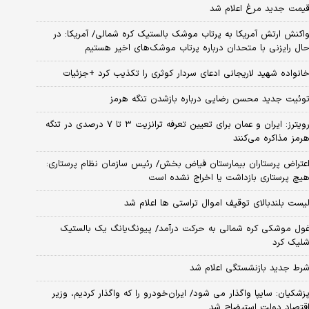
یمت جدید مرغ اعلام شد
اکنش ارتش آمریکا به پرتاب موشک بالستیک کره شمالی/ آمریکا: در
ال رایزنی با متحدان درباره پرتاب موشک‌های اخیر هستیم
انواده شهید لاریجانی ادعای سردار کوثری را تکذیب کرد +جزئیات
وئیت جدید محسن رضایی درباره بازشدن تنگه هرمز
رویترز: ایران و عمان برای تعیین تعرفه ترانزیت ۳ تا ۷ درصدی در تنگه
رمز مذاکره می‌کنند
عتراض پرستاران بیمارستان فیاض بخش/ رئیس سازمان نظام پرستاری:
یچ پرستاری بازداشت یا اخراج نشده است
یست بلندبالای توقیف اموال تراستی ها اعلام شد
ول موشکی کره شمالی به حرکت درآمد/ پیونگ‌یانگ یک بالستیک
لیک کرد
رط جدید بازنشستگی اعلام شد
زشکیان: سایپا واگذار می شود/ ایران‌خودرو را که واگذار کردیم، وزیر
قتصاد دولت استیضاح شد