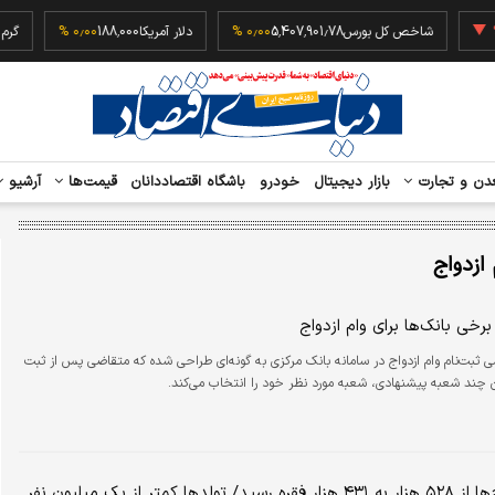
‎−۰٫۲
شاخص کل بورس
5,407,901.78
۰٫۰۰ %
دلار آمریکا
188,000
۰٫۰۰ %
دن و تجارت
بازار دیجیتال
خودرو
باشگاه اقتصاددانان
قیمت‌ها
آرشیو
 ازدواج
خی بانک‌ها برای وام ازدواج
ی ثبت‌نام وام ازدواج در سامانه بانک مرکزی به گونه‌ای طراحی شده که متقاضی پس از ثبت
ن چند شعبه پیشنهادی، شعبه مورد نظر خود را انتخاب می‌کند.
تعداد ازدواج‌ها از ۵۲۸ هزار به ۴۳۱ هزار فقره رسید/ تولدها کمتر از یک میلیون نفر