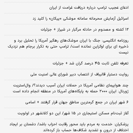
ادعای عجیب ترامپ درباره دریافت غرامت از ایران
اسرائیل آزمایش محرمانه سامانه موشکی «پیکان» را کلید زد
12 کشته و مصدوم در حادثه مرگبار در شیراز + جزئیات
روزنامه انگلیسی: جنگ با ایران موشک‌های رهگیر آمریکا را تحلیل برد و
ذخیره ای برای اوکراین نمانده است/ ترامپ حتی به تکرار برجام هم نزدیک
نیست
تعرفه تلفن ثابت ۴۵ درصد گران شد + جزئیات
روایت دستیار قالیباف از انتصاب دبیر شورای عالی امنیت ملی
چند هواپیمای نظامی آمریکا در حملات ایران آسیب دیدند؟/ وال‌استریت
ژورنال: ایران ۲۰۰۰ حمله به پایگاه‌های آمریکا در منطقه انجام داده است
۶ شهر ایران در جمع گرمترین مناطق جهان قرار گرفتند + اسامی
آغاز ثبت‌نام مسکن استیجاری در 15 شهر/ این دو کلانشهر در اولویت
پزشکیان: خدمت به مردم باید محور رقابت احزاب باشد/ دشمنان بر ایجاد
اختلاف از درون و تشدید شکاف‌ها حساب باز کرده‌اند