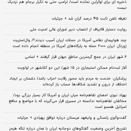
ذخیره ای برای اوکراین نمانده است/ ترامپ حتی به تکرار برجام هم نزدیک
نیست
تعرفه تلفن ثابت ۴۵ درصد گران شد + جزئیات
روایت دستیار قالیباف از انتصاب دبیر شورای عالی امنیت ملی
چند هواپیمای نظامی آمریکا در حملات ایران آسیب دیدند؟/ وال‌استریت
ژورنال: ایران ۲۰۰۰ حمله به پایگاه‌های آمریکا در منطقه انجام داده است
۶ شهر ایران در جمع گرمترین مناطق جهان قرار گرفتند + اسامی
آغاز ثبت‌نام مسکن استیجاری در ۱۵ شهر/ این دو کلانشهر در اولویت
پزشکیان: خدمت به مردم باید محور رقابت احزاب باشد/ دشمنان بر ایجاد
اختلاف از درون و تشدید شکاف‌ها حساب باز کرده‌اند
بهزاد نبوی: امضای تفاهم‌نامه میان ایران و آمریکا کار بسیار بزرگی بود/
مخالفان تفاهم‌نامه ندانسته در مسیری قرار می‌گیرند که با مواضع و منافع
اسرائیل همسو است
گفت‌وگوی زلنسکی و ولیعهد عربستان درباره توافق پهپادی + جزئیات
تشریح آخرین وضعیت گفتگوهای دوجانبه ایران با عمان درباره تنگه هرمز