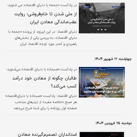
این معادن، با تاکید بر ضرورت تغییر نگرش
در پادکست «جمعه با دنیای اقتصاد» می شنوید؛
مدیریتی اظهار کرد: احیای معادن کوچک‌مقیاس
از ملی شدن تا خام‌فروشی؛ روایت
مستلزم اتخاذ رویکردی جامع برای فعال‌سازی این
عقب‌ماندگی معادن ایران
معادن است. وی ایجاد بانک اطلاعاتی جامع از
بهره‌برداران ذی‌صلاح و سرمایه‌گذاران، در کنار
دنیای اقتصاد: در این اپیزود از پرونده «جمعه با
جمع‌آوری و تحلیل دقیق داده‌های فنی و
دنیای اقتصاد»، به بررسی یکی از بخش‌های
اقتصادی…
راهبردی و کمتر مورد توجه اقتصاد ایران
می‌پردازیم: معادن کشور.
چهارشنبه، ۱۲ شهریور ۱۴۰۴
در پادکست «صبحانه با دنیای اقتصاد» می‌شنوید؛
طالبان چگونه از معادن خود درآمد
کسب می‌کند؟
دنیای اقتصاد؛ پادکست «صبحانه با دنیای‌اقتصاد»
هر صبح «خلاصه مفید» از تیترهای منتخب
صفحه اول روزنامه را برای شما شرح می‌دهد.
دوشنبه، ۲۵ فروردین ۱۴۰۴
استانداران تصمیم‌گیرنده معادن