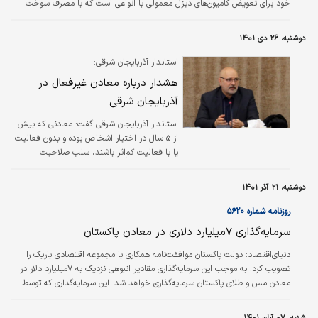
خود برای تعویض کامیون‌‌‌‌‌‌‌های دیزل معمولی با انواعی است که با مصرف سوخت
تجدیدپذیر، آلایندگی باربری در عملیات حمل‌ونقل در ایالات‌متحده را کاهش
می‌دهند.
دوشنبه، ۲۶ دی ۱۴۰۱
استاندار آذربایجان شرقی:
هشدار درباره معادن غیرفعال در
آذربایجان شرقی
استاندار آذربایجان شرقی گفت: معادنی که بیش
از ۵ سال در اختیار اشخاص بوده و بدون فعالیت
یا با فعالیت کم‌اثر باشند، سلب صلاحیت
می‌شوند.
دوشنبه، ۲۱ آذر ۱۴۰۱
روزنامه شماره ۵۶۲۰
سرمایه‌گذاری ۷میلیارد دلاری در معادن پاکستان
دنیای‌اقتصاد:
دولت پاکستان موافقت‌نامه همکاری با مجموعه اقتصادی باریک را
تصویب کرد. به موجب این سرمایه‌گذاری مقادیر انبوهی نزدیک به ۷‌میلیارد دلار در
معادن مس و طلای پاکستان سرمایه‌گذاری خواهد شد. این سرمایه‌گذاری که توسط
شرکت باریک گلد در معادن روباز رکو دیق (Reko Diq) صورت خواهد گرفت،
اختلافات قبلی شرکت با دولت پاکستان بر سر نحوه استخراج و فرآوری مواد معدنی