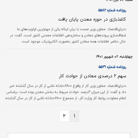
شنبه، ۰۷ آبان ۱۴۰۱
گرانبهای این معادن را خاتمه داده و فعالیت اقتصادی را در این بخش از پاکستان
رونق خواهد داد. این معادن در استان بلوچستان پاکستان قرار دارند.
روزنامه شماره ۵۵۸۲
کاغذبازی در حوزه معدن پایان یافت
دنیای‌اقتصاد:
معاون وزیر صمت با بیان اینکه یکی از مهم‌ترین اولویت‌های ما
شفاف‌سازی پرونده‌های معادن و سامان‌دهی اطلاعات معدنی کشور است، گفت: در
حال حاضر اطلاعات همه معادن کشور به‌صورت الکترونیک، موجود است.
چهارشنبه، ۰۲ شهریور ۱۴۰۱
روزنامه شماره ۵۵۳۱
سهم ۲ درصدی معادن از حوادث کار
دنیای‌اقتصاد:
معاون وزیر کار از وقوع ۸۹۰۰حادثه ناشی از کار در سال گذشته خبر
داد و گفت: از این میزان ۲‌درصد حوادث مربوط به بخش معدن بوده است. براساس
اعلام معاونت روابط کار وزارت کار، از مجموع ۸۹۰۰حادثه ناشی از کار در سال گذشته،
تنها ۲‌درصد مربوط به حوادث معدنی بوده است.
۲
۱