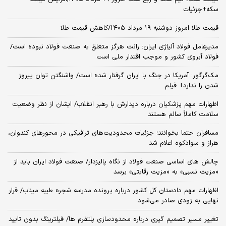
سکه+جزئیات
قیمت طلا امروز دوشنبه ۱۹ مرداد ۱۴۰۵/کاهش قیمت طلا
مدیرعامل فولاد آلیاژی ایران: رانت هرگز متعلق به صنعت فولاد نبوده است/
فولاد آبروی کشور و موجب اقتدار ملی است
مک‌گرگور: آمریکا در جنگ با ایران گرفتار شده است/ واشنگتن توان پیروز
شدن را ندارد+ فیلم
اظهارات مهم پزشکیان درباره دیدارش با رهبر انقلاب/ ایشان از نظر وضعیت
سلامت کاملاً سالم هستند
مسافران حتما بخوانند؛ جزئیات محدودیت‌های ترافیکی در محورهای کندوان،
هراز و سوادکوه اعلام شد
چالش‌ های اساسی صنعت فولاد از نگاه پالیزدار/ صنعت فولاد ایران باید از
«مزیت نسبی» به «مزیت رقابتی» برسد
اظهارات مهم دادستان کل کشور درباره پرونده مدرسه شجره طیبه میناب/ قرار
نهایی به زودی صادر می‌شود
تغییر مسیر تصمیم گیری درباره محدودسازی پلتفرم ها/ فیلترینگ بدون تایید