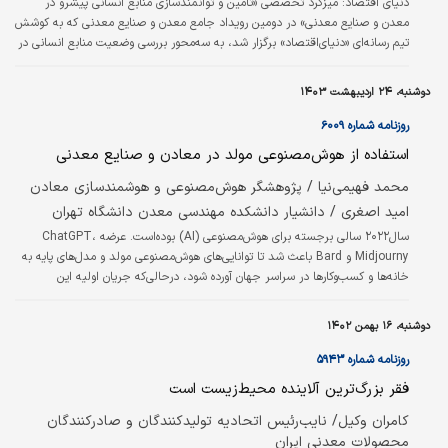
دنیای اقتصاد:
میزگرد تخصصی «تامین و توانمندسازی منابع انسانی پیشرو در
معدن و صنایع معدنی» در دومین رویداد جامع معدن و صنایع معدنی که به کوشش
تیم رسانه‌‌‌ای «دنیای‌اقتصاد» برگزار شد، به سه‌محور بررسی وضعیت منابع انسانی در
معدن و صنایع مرتبط، روش‌های نوین به‌کارگیری نیروی انسانی ماهر و روش‌های نوین
توانمندسازی و نگه‌داشت منابع انسانی پرداخته شد. کارشناسان در این نشست
دوشنبه، ۲۴ اردیبهشت ۱۴۰۳
چالش امروز حوزه‌‌ معدن و صنایع معدنی را کمبود نیروی انسانی ماهر عنوان و تاکید
کردند باید با اتخاذ نگاه آینده‌‌‌نگرانه از سوی مدیران معدنی، برای…
روزنامه شماره ۶۰۰۹
استفاده از هوش‌مصنوعی مولد در معادن و صنایع معدنی
محمد فهیمی‌نیا / پژوهشگر هوش‌مصنوعی و هوشمندسازی معادن
امید اصغری / دانشیار دانشکده مهندسی معدن دانشگاه تهران
سال۲۰۲۲ سالی برجسته برای هوش‌مصنوعی (AI) بوده‌است. عرضه‌‌‌‌‌ ChatGPT،
Midjourny و Bard باعث شد تا توانایی‌‌‌‌‌های هوش‌مصنوعی مولد و مدل‌های پایه به
خانه‌‌‌‌‌ها و کسب‌وکارها در سراسر جهان آورده شود، درحالی‌که جریان اولیه این
فناوری‌ها در صنایع مرتبط با کاربر نهایی بوده‌است، با این حال هوش‌مصنوعی مولد
(gen AI) پتانسیل بسیار زیادی در برنامه‌های صنعتی و شرکتی دارد.
دوشنبه، ۱۶ بهمن ۱۴۰۲
روزنامه شماره ۵۹۴۳
فقر بزرگ‌ترین آلاینده محیط‌زیست است
کامران وکیل/ نایب‌رئیس اتحادیه تولیدکنندگان و صادرکنندگان
محصولات معدنی ایران