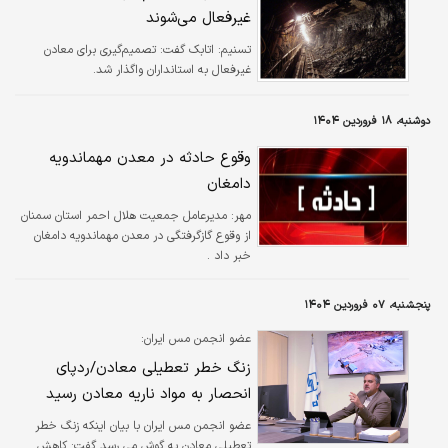
غیرفعال می‌شوند
تسنیم:
اتابک‌ گفت: تصمیم‌گیری برای معادن
غیرفعال به استانداران واگذار شد.
دوشنبه، ۱۸ فروردین ۱۴۰۴
وقوع حادثه در معدن مهماندویه
دامغان
مهر:
مدیرعامل جمعیت هلال احمر استان سمنان
از وقوع گازگرفتگی در معدن مهماندویه دامغان
خبر داد .
پنجشنبه، ۰۷ فروردین ۱۴۰۴
عضو انجمن مس ایران:
زنگ خطر تعطیلی معادن/ردپای
انحصار به مواد ناریه معادن رسید
عضو انجمن مس ایران با بیان اینکه زنگ خطر
تعطیلی معادن به گوش می رسد گفت: کاهش