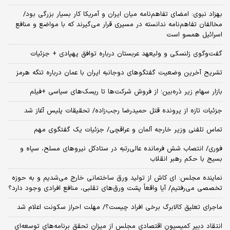
بهزاد نبوی: امضای تفاهم‌نامه میان ایران و آمریکا کار بسیار بزرگی بود/
مخالفان تفاهم‌نامه ندانسته در مسیری قرار می‌گیرند که با مواضع و منافع
اسرائیل همسو است
گفت‌وگوی زلنسکی و ولیعهد عربستان درباره توافق پهپادی + جزئیات
تشریح آخرین وضعیت گفتگوهای دوجانبه ایران با عمان درباره تنگه هرمز
بازار سهام زیر ذره‌بین؛ از فروش شرکت‌ها تا ریسک‌های سیاسی +فیلم
جزئیات تازه از پرونده قتل حمیدرضا رجب‌زاده/ تحقیقات پلیس آغاز شد
تماس تلفنی وزیر خارجه آلمان و عراقچی/ جزئیات یک گفتگوی مهم
فوری/ انتصاب شش فرمانده عالی‌رتبه در ستادکل نیروهای مسلح، سپاه و
بسیج با حکم رهبر انقلاب
نماینده مجلس: ای‌ کاش از تولید ورق ساختمانی خارج می‌شدیم و به حوزه
تخصصی می‌رفتیم/ آیا واقعاً پشت ورق‌های تقلبی، منافع افرادی وجود دارد؟
ماجرای تعلیق کالابرگ برخی افراد چیست؟/ مهلت احراز سکونت اعلام شد
انتقاد دبیر کمیسیون اقتصادی مجلس از میزان تحقق برنامه‌های توسعه‌ای