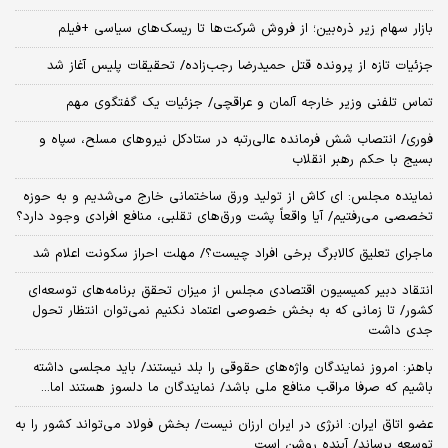
بازار سهام زیر ذره‌بین؛ از فروش شرکت‌ها تا ریسک‌های سیاسی +فیلم
جزئیات تازه از پرونده قتل حمیدرضا رجب‌زاده/ تحقیقات پلیس آغاز شد
تماس تلفنی وزیر خارجه آلمان و عراقچی/ جزئیات یک گفتگوی مهم
فوری/ انتصاب شش فرمانده عالی‌رتبه در ستادکل نیروهای مسلح، سپاه و
بسیج با حکم رهبر انقلاب
نماینده مجلس: ای‌ کاش از تولید ورق ساختمانی خارج می‌شدیم و به حوزه
تخصصی می‌رفتیم/ آیا واقعاً پشت ورق‌های تقلبی، منافع افرادی وجود دارد؟
ماجرای تعلیق کالابرگ برخی افراد چیست؟/ مهلت احراز سکونت اعلام شد
انتقاد دبیر کمیسیون اقتصادی مجلس از میزان تحقق برنامه‌های توسعه‌ای
کشور/ تا زمانی که به بخش خصوصی اعتماد نکنیم نمی‌توان انتظار تحول
جدی داشت
باهنر: امروز نمایندگان واژه‌های حقوقی را بلد نیستند/ باید مجلسی داشته
باشیم که صرفا مراقب منافع ملی باشد/ نمایندگان ما دلسوز هستند اما...
عضو اتاق ایران: انرژی در ایران ارزان نیست/ بخش فولاد می‌تواند کشور را به
توسعه برساند/ آینده روشن است