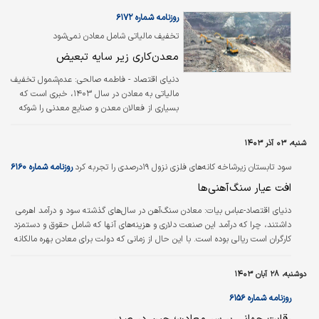
روزنامه شماره ۶۱۷۲
تخفیف مالیاتی شامل معادن نمی‌شود
معدن‌کاری زیر سایه تبعیض
دنیای اقتصاد - فاطمه صالحی:
عدم‌شمول تخفیف
مالیاتی به معادن در سال ۱۴۰۳، خبری است که
بسیاری از فعالان معدن و صنایع معدنی را شوکه
کرده است. این خبر که چندی پیش توسط مدیرکل
دفتر بهره‌برداری معادن وزارت صمت اعلام شد،
شنبه، ۰۳ آذر ۱۴۰۳
نشان از فشار مضاعف به معدن‌کاران کشور دارد.
اقتصاددانان معتقدند که نگاه کوتاه‏‏‌مدت به بخش
سود تابستان زیرشاخه کانه‏‏‌های فلزی نزول ۱۹درصدی را تجربه کرد
روزنامه شماره ۶۱۶۰
معدن می‏‏‌تواند هزینه‏‏‌های بلندمدت بسیار بیشتری
افت عیار سنگ‏‏‌آهنی‏‏‌ها
را بر اقتصاد تحمیل کند. تجربه کشورهای موفق
نشان می‌دهد که سرمایه‌گذاری در زیرساخت‏‏‌ها،
دنیای اقتصاد-عباس بیات:
معادن سنگ‏‏‌آهن در سال‌های گذشته سود و درآمد اهرمی
ایجاد نظام مالیاتی تشویقی و حمایت از معادن
داشتند، چرا که درآمد این صنعت دلاری و هزینه‏‏‌های آنها که شامل حقوق و دستمزد
کوچک و متوسط می‏‏‌تواند موجب رشد پایدار…
کارگران است ریالی بوده است. با این حال از زمانی که دولت برای معادن بهره مالکانه
و حق امتیاز تعریف کرد، میزان سودآوری و درآمد این صنعت تغییر چشمگیری یافت.
درآمد فروش سنگ‏‏‌آهنی‏‏‌ها طی سال ۱۴۰۲ به میزان ۱۷۴هزار میلیارد تومان به ثبت
دوشنبه، ۲۸ آبان ۱۴۰۳
رسید که در مقایسه با سال ماقبل رشد ۳۷درصدی را تجربه کرد. این در حالی است
که متوسط رشد درآمد این صنعت طی ۱۳سال اخیر ۵۴درصد بوده که به‌معنای…
روزنامه شماره ۶۱۵۶