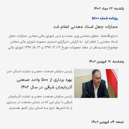
زمین‌شناسی و اکتشافات‌معدنی کشور، رضا قاسمی درباره فرصت‌هایی که معدن‌کاری
هوشمند یا دیجیتال می‌تواند برای معدن‌کاران به وجود آورد، افزود: شبکه‌های عصبی
یکشنبه، ۲۲ مرداد ۱۴۰۲
یا شبکه عصبی مصنوعی از مغز انسان الهام گرفته و بر اساس شبکه عصبی
بیولوژیک مدل شده است. یک شبکه عصبی از یکسری نورون تشکیل شده که به…
روزنامه شماره ۵۸۰۰
مجازات جعل اسناد معدنی اعلام شد
دنیای‌اقتصاد:
معاون معدنی وزیر صمت و دبیر شورای عالی معادن، مجازات جعل
اسناد معدنی را اعلام کرد. به گزارش خبرگزاری تسنیم، مصوبه شورای عالی معادن
موضوع تجدیدنظر در مفاد مصوبات مورخ ۱۲/ ۲/ ۱۳۹۶ و ۳/ ۵/ ۱۳۹۶ شورای عالی
معادن و بخشنامه شماره ۶۰/ ۱۰۹۲۸۶ مورخ ۱/ ۵/ ۱۴۰۱ معاونت معادن و فرآوری مواد
ابلاغ شد. طبق این مصوبه، اگر متقاضی بر مبنای گواهی صلاحیت فنی و مالی
پنجشنبه، ۱۷ فروردین ۱۴۰۲
جعلی و براساس اسناد خلاف واقع اقدام به اخذ مجوز عملیات معدنی کند، ادارات
کل استانی گواهی مزبور و مجوزهای عملیات معدنی صادره در همین زمینه را لغو
رئیس سازمان صنعت، معدن و تجارت استان خبر
خواهند…
داد
بهره برداری از ۵۰۰ واحد صنعتی
آذربایجان شرقی در سال ۱۴۰۲
رئیس سازمان صنعت، معدن و تجارت آذربایجان
شرقی با بیان این که در بخش صنعت در بسیاری
از شاخص‌ها جزو سه استان برتر کشور هستیم،
افزود: اکنون تعداد ۲۷۷۰ طرح در دست اجرا در
استان وجود دارد که براساس شعار امسال، بهره
جمعه، ۰۴ فروردین ۱۴۰۲
برداری از ۵۰۰ واحد صنعتی جدید و ۴۰۰ واحد