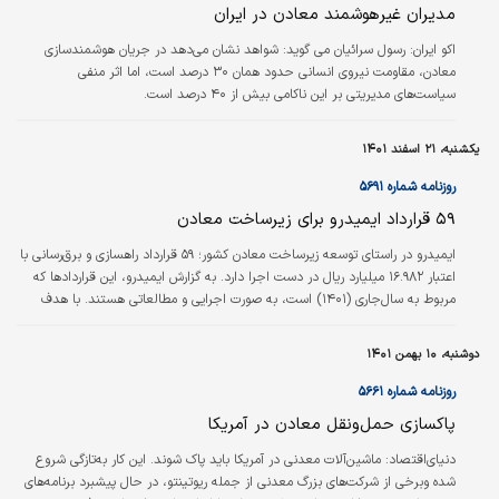
توسعه‌ای و تدوین ۳۰ مگاپروژه جدید برای استان
مدیران غیرهوشمند معادن در ایران
تعریف شده است.
اکو ایران:
رسول سرائیان می گوید: شواهد نشان می‌دهد در جریان هوشمندسازی
معادن، مقاومت نیروی انسانی حدود همان ۳۰ درصد است، اما اثر منفی
سیاست‌های مدیریتی بر این ناکامی بیش از ۴۰ درصد است.
یکشنبه، ۲۱ اسفند ۱۴۰۱
روزنامه شماره ۵۶۹۱
۵۹ قرارداد ایمیدرو برای زیرساخت معادن
ایمیدرو در راستای توسعه زیرساخت معادن کشور؛ ۵۹ قرارداد راهسازی و برق‌رسانی با
اعتبار ۱۶.۹۸۲ میلیارد ریال در دست اجرا دارد. به گزارش ایمیدرو، این قراردادها که
مربوط به سال‌جاری (۱۴۰۱) است، به صورت اجرایی و مطالعاتی هستند. با هدف
توسعه زیربناهای معادن؛ ۲۷ قرارداد اجرایی راهسازی و برق‌رسانی به معادن به طول
۷/ ۴۹۸ کیلومتر در ۱۹ استان و با اعتبار ۱۶.۹۴۷ میلیارد ریال در دست اجراست.) به
دوشنبه، ۱۰ بهمن ۱۴۰۱
طول ۸۷۶ کیلومتر در ۲۴ استان و با اعتبار۱۴۵.۴ میلیارد ریال در مرحله اجراست.
طرح ایجاد زیربناهای لازم در معادن بزرگ…
روزنامه شماره ۵۶۶۱
پاکسازی حمل‌ونقل معادن در آمریکا
دنیای‌اقتصاد:
ماشین‌آلات معدنی در آمریکا باید پاک شوند. این کار به‌تازگی شروع
شده وبرخی از شرکت‌های بزرگ معدنی از جمله ریوتینتو، در حال پیشبرد برنامه‌های