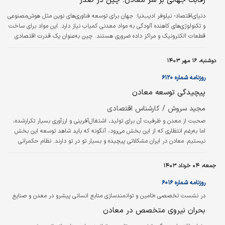
رقابت جهانی بر سر معادن؛ چین در صدر
دنیای‌اقتصاد- نیلوفر ادیب‌‌‌‌‌نیا:
جهان برای توسعه فناوری‌های نوین مثل هوش‌مصنوعی
و تکنولوژی‌های کاهنده آلودگی به مواد معدنی کمیاب نیاز دارد. این مواد برای ساخت
قطعات الکترونیک و مراکز داده ضروری هستند. چین به‌عنوان یک قدرت اقتصادی
بزرگ، برای حفظ جایگاه خود در این رقابت جهانی، به‌دنبال کنترل منابع معدنی
است. سال‌گذشته، شرکت‌های چینی با سرمایه‌گذاری حدود ۱۶‌میلیارد دلاری در معادن
دوشنبه، ۱۶ مهر ۱۴۰۳
خارجی، گام بزرگی در این جهت برداشتند.
روزنامه شماره ۶۱۲۰
پیچیدگی توسعه معادن
مجید سروش / کارشناس اقتصادی
صحبت از معدن و ظرفیت آن برای تولید، اشتغال‌‌‌‌‌‌‌‌آفرینی و ارزآوری بسیار تکرار‌شده،
اما به‌‌‌‌‌‌‌‌‌رغم انتظاری که از این بخش می‌رود، آنگونه که باید شاهد توسعه‌‌‌‌‌‌‌‌ این بخش
نیستیم. معادن در ایران مشکلاتی پیچیده و بسیار تو در تو دارند. نظام حکمرانی
معادن به دلیل آنکه مخاطبان پرشماری ندارد به اندازه‌‌‌‌‌‌‌‌ کافی به بوته‌‌‌‌‌‌‌ نقد سپرده نشده
‌‌‌‌‌‌‌‌و در مقررات این حوزه تناقض‌ها و ابهامات زیادی وجود دارد.
جمعه، ۰۴ خرداد ۱۴۰۳
روزنامه شماره ۶۰۱۶
در نشست تخصصی «تامین و توانمندسازی منابع انسانی پیشرو در معدن و صنایع
معدنی» مطرح شد
بحران نیروی متخصص در معادن