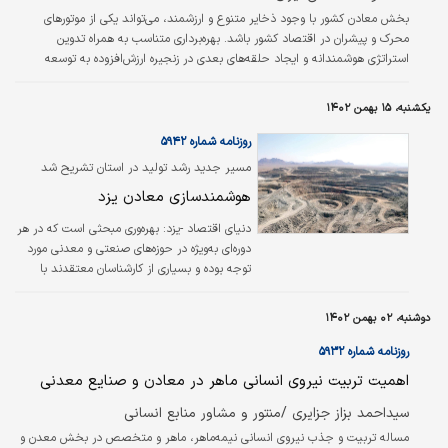
بخش معادن کشور با وجود ذخایر متنوع و ارزشمند، می‌تواند یکی از موتورهای
محرک و پیشران در اقتصاد کشور باشد. بهره‌برداری متناسب به همراه تدوین
استراتژی هوشمندانه و ایجاد حلقه‌های بعدی در زنجیره ارزش‌افزوده به توسعه
صنایع پایین‌دست منجر شده و علاوه بر ارز‌آوری و تولید ثروت، موجب اشتغال‌زایی و
توسعه اجتماعی چشمگیری به طور یکنواخت در سراسر سرزمین خواهد شد.
یکشنبه، ۱۵ بهمن ۱۴۰۲
روزنامه شماره ۵۹۴۲
مسیر جدید رشد تولید در استان تشریح شد
هوشمندسازی معادن یزد
دنیای اقتصاد -یزد:
بهره‌‌‌وری مبحثی است که در هر
دوره‌‌‌ای به‌ویژه در حوزه‌‌‌های صنعتی و معدنی مورد
توجه بوده و بسیاری از کارشناسان معتقدند با
توجه به ظرفیت‌‌‌های قانونی، هوشمندسازی معادن
می‌تواند راهکاری ساده برای رسیدن به این موضوع
دوشنبه، ۰۲ بهمن ۱۴۰۲
بدون نیاز به سرمایه‌گذاری‌‌‌های جدید باشد.
روزنامه شماره ۵۹۳۲
اهمیت تربیت نیروی انسانی ماهر در معادن و صنایع معدنی
سید‌احمد بزاز جزایری /منتور و مشاور منابع انسانی
مساله تربیت و جذب نیروی انسانی نیمه‌‌‌‌ماهر، ماهر و متخصص در بخش معدن و