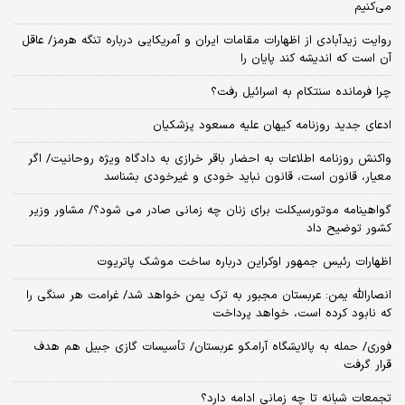
می‌کنیم
روایت زیدآبادی از اظهارات مقامات ایران و آمریکایی درباره تنگه هرمز/ عاقل
آن است که اندیشه کند پایان را
چرا فرمانده سنتکام به اسرائیل رفت؟
ادعای جدید روزنامه کیهان علیه مسعود پزشکیان
واکنش روزنامه اطلاعات به احضار باقر خرازی به دادگاه ویژه روحانیت/ اگر
معیار، قانون است، قانون نباید خودی و غیرخودی بشناسد
گواهینامه موتورسیکلت برای زنان چه زمانی صادر می شود؟/ مشاور وزیر
کشور توضیح داد
اظهارات رئیس جمهور اوکراین درباره ساخت موشک پاتریوت
انصارالله یمن: عربستان مجبور به ترک یمن خواهد شد/ غرامت هر سنگی را
که نابود کرده است، خواهد پرداخت
فوری/ حمله به پالایشگاه آرامکو عربستان/ تأسیسات گازی جبیل هم هدف
قرار گرفت
تجمعات شبانه تا چه زمانی ادامه دارد؟