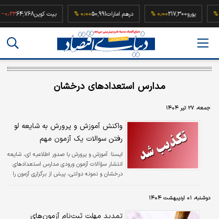
۰٫۰۰ 
یورو
217,300
۰٫۰۰ %
درهم امارات
50,991
۰٫۰۰ %
بیت کوین
64,768
۲۳ %
مدارس استعدادهای درخشان
جمعه، ۲۷ تیر ۱۴۰۴
واکنش آموزش و پرورش به شایعه لو
رفتن سوالات یک آزمون مهم
ايسنا:
آموزش و پرورش با صدور اطلاعیه ای، شایعه
انتشار سؤالات آزمون ورودی مدارس استعدادهای
درخشان و نمونه دولتی، پیش از برگزاری آزمون را
تکذیب کرد.
دوشنبه، ۰۱ اردیبهشت ۱۴۰۴
تمدید مهلت ثبت‌نام آزمون‌های