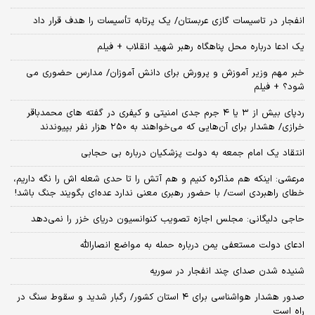
انفجار در تاسیسات گازی عربستان/ یک پرتابه تأسیسات را هدف قرار داد
یک ادعا درباره محل پناهگاه‌ رهبر شهید انقلاب + فیلم
خبر مهم وزیر آموزش و پرورش برای دانش آموزان/ مدارس حضوری می
شود؟ + فیلم
ردپای بیش از ۳ یا ۴ جرم جدی امنیتی و کیفری در گفته های محمدباقر
خرازی/ هشدار برای آن‌هایی که می‌خواهند به ۲۵۰ هزار نفر بپیوندند
انتقاد یک امام جمعه به دولت پزشکیان درباره بی حجابی
مرعشی: اینکه هم مذاکره کنیم و هم آتش را تا حدی شعله اش را نگه داریم،
خطای راهبردی است/ با حضور رهبری معنی ندارد عده‌ای بگویند جنگ باشد!
حاجی دلیگانی: مجلس اجازه تصویب کنوانسیون دریای خزر را نمی‌دهد
ادعای دولت مستعفی یمن درباره حمله به مواضع انصارالله
شنیده شدن صدای چند انفجار در سوریه
صدور هشدار هواشناسی برای ۴ استان کشور/ رگبار شدید و سقوط سنگ در
راه است