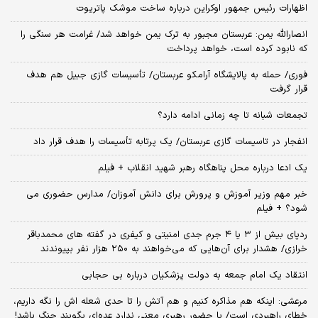
اظهارات رئیس جمهور اوکراین درباره ساخت موشک پاتریوت
انصارالله یمن: عربستان مجبور به ترک یمن خواهد شد/ غرامت هر سنگی را
که نابود کرده است، خواهد پرداخت
فوری/ حمله به پالایشگاه آرامکو عربستان/ تأسیسات گازی جبیل هم هدف
قرار گرفت
تجمعات شبانه تا چه زمانی ادامه دارد؟
انفجار در تاسیسات گازی عربستان/ یک پرتابه تأسیسات را هدف قرار داد
یک ادعا درباره محل پناهگاه‌ رهبر شهید انقلاب + فیلم
خبر مهم وزیر آموزش و پرورش برای دانش آموزان/ مدارس حضوری می
شود؟ + فیلم
ردپای بیش از ۳ یا ۴ جرم جدی امنیتی و کیفری در گفته های محمدباقر
خرازی/ هشدار برای آن‌هایی که می‌خواهند به ۲۵۰ هزار نفر بپیوندند
انتقاد یک امام جمعه به دولت پزشکیان درباره بی حجابی
مرعشی: اینکه هم مذاکره کنیم و هم آتش را تا حدی شعله اش را نگه داریم،
خطای راهبردی است/ با حضور رهبری معنی ندارد عده‌ای بگویند جنگ باشد!