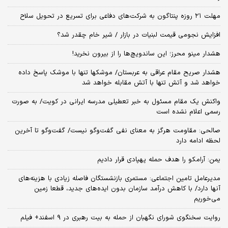
مهلت ۲۱ روزه پنتاگون به شرکت‌های دفاعی برای تسریع در تحویل سلاح
افزایش نجومی قیمت لبنیات در بازار / شیر خام چقدر شد؟
هشدار مینو محرز؛ این ساندویچ‌ها را از بیرون نخرید!
هشدار صریح مقام عراقی به عربستان/ موشکها تنها با موشک پاسخ داده
خواهد شد و آتش تنها با آتش مقابله خواهد شد
واکنش یک مقام مسئول به خبر تعطیلی مدرسه ایرانی در کویت/ به صورت
رسمی اعلام نشده است
صالحی: مقاومت هرگز به معنای نفی گفت‌وگو نیست/ گفت‌وگو تا آخرین
لحظه ادامه دارد
یمن: آرامکو را هدف حمله پهپادی قرار دادیم
مدیرعامل تامین اجتماعی: مستمری بازنشستگان فاصله زیادی با هزینه‌های
آنها دارد/ با کاهش درآمد سازمان بدون ایده‌های جدید، قطعا زمین
می‌خوریم
روایت سخنگوی شورای نگهبان از حمله به بیت رهبری در ۹ اسفند+ فیلم