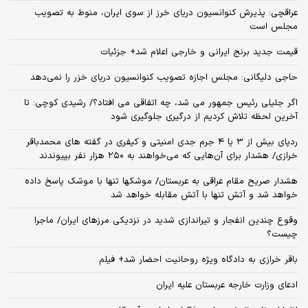
عراقچی: پذیرش کنوانسیون دریای خرز از سوی ایران، منوط به تصویب
مجلس است
قیمت جدید برنج ایرانی و خارجی اعلام شد+ جزئیات
حاجی دلیگانی: مجلس اجازه تصویب کنوانسیون دریای خزر را نمی‌دهد
اگر جلیلی رئیس جمهور می شد، چه اتفاقی می افتاد؟/ رشیدی کوچی: تا
آخرین لحظه تلاش کردیم از درگیری جلوگیری شود
ردپای بیش از ۳ یا ۴ جرم جدی امنیتی و کیفری در گفته های محمدباقر
خرازی/ هشدار برای آن‌هایی که می‌خواهند به ۲۵۰ هزار نفر بپیوندند
هشدار صریح مقام عراقی به عربستان/ موشکها تنها با موشک پاسخ داده
خواهد شد و آتش تنها با آتش مقابله خواهد شد
وقوع چندین انفجار و تیراندازی شدید در نزدیکی مرز‌های ایران/ ماجرا
چیست؟
باقر خرازی به دادگاه ویژه روحانیت احضار شد+ فیلم
ادعای وزارت خارجه عربستان علیه ایران