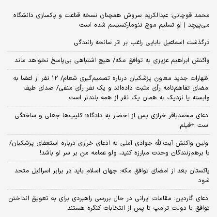
محمد قوچانی: عبدالکریم سروش همچنان نسخه قناعت و پاکسازی دانشگاه
می‌پیچد | او تسلیم موج نئومارکسیسم شده است
درگذشت اسماعیل بابایی راغب بر اثر سانحه رانندگی
واکنش ابراهیم عزیزی به توافق مکه/ هیچ اشتباهی بی‌پاسخ نخواهد ماند
اظهارات جدید معاون پزشکیان درباره تصمیم‌گیری شعام/ ۱۲ نفر از اعضا به
امضای تفاهم‌نامه رأی مثبت داده‌اند و یک نفر رأی منفی/ صدای طیف
وابسته یا نزدیک به همان یک نفر از همه بلندتر است
ادعای محمدباقر خرازی پس از احضار به دادگاه؛ کلیپ‌ها جعلی و ساختگی
است +فیلم
اولین واکنش آیت‌الله جوادی آملی به ادعای خرازی درباره استعفای پزشکیان/
با برهم‌زنندگان وحدت مبارزه کنید، ولو عمامه من بر سر او باشد!
پاکستان بعد از امضای توافق مکه: جهان اسلام باید در برابر اسرائیل متحد
شود
ادعای گاردین: مقامات ایرانی در حال بررسی راهبردی برای به تعویق انداختن
توافق با دولت ترامپ تا پس از انتخابات کنگره هستند