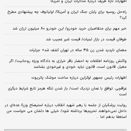
اظهارات تازه ظریف درباره مذاکرات ایران و آمریکا
راه‌حل روسیه برای پایان جنگ ایران و آمریکا/ اولیانوف چه پیشنهادی مطرح
کرد؟
خبر مهم برای متقاضیان خرید خودرو/ این خودرو ۸۰ میلیون ارزان شد
طوفان قیمت در بازار لبنیات/ قیمت شیر عجیب شد
معمای ناپدید شدن زن ۴۵ ساله در تهران کشف شد+ جزئیات
واکنش روزنامه اطلاعات به احضار باقر خرازی به دادگاه ویژه روحانیت/ اگر
معیار، قانون است، قانون نباید خودی و غیرخودی بشناسد
اظهارات رئیس جمهور اوکراین درباره ساخت موشک پاتریوت
عراقچی: توافق با عمان نزدیک است/ باز شدن تنگه هرمز تابع شرایط دیگری
است
روایت پزشکیان از جلسه با رهبر شهید انقلاب درباره استیضاح وزرا/ عده‌ای در
داخل نمی‌خواهند تحریم‌ها برداشته شود/ خیلی ها دلشان می خواست من
استعفا بدهم اما ...