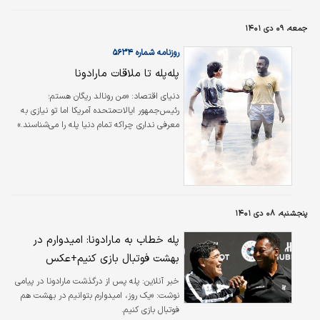
جمعه، ۰۹ دی ۱۴۰۱
روزنامه شماره ۵۶۳۴
پله‌پله تا ملاقات مارادونا
دنياي اقتصاد:
«من رونالد ریگان هستم؛
رئیس‌جمهور ایالات‌متحده آمریکا اما تو نیازی به
معرفی نداری چراکه تمام دنیا پله را می‌شناسند.»
همین جمله برای درک عظمت یکی از بزرگ‌ترین
فوتبالیست‌های تاریخ کافی است. اینکه
رئیس‌جمهور وقت آمریکا این‌گونه مرد برزیلی را
معرفی می‌کند. ادسون آرانتس دوناسیمنتو در ۸۲
سالگی و پس از تحمل یک دوره مبارزه با بیماری
درگذشت تا در برزیل سه روز عزای عمومی اعلام
پنجشنبه، ۰۸ دی ۱۴۰۱
شود. کسی که به اسم پله در تمام دنیا شناخته
پله خطاب به مارادونا: امیدوارم در
می‌شود، اما خودش این لقب را در جوانی دوست
نداشت و حتی یک بار با مشت به صورت کسی که
بهشت فوتبال بازی کنیم+عکس
او…
خبر آنلاین:
پله پس از درگذشت مارادونا در پیامی
نوشت: «یک روز، امیدوارم بتوانیم در بهشت هم
فوتبال بازی کنیم.