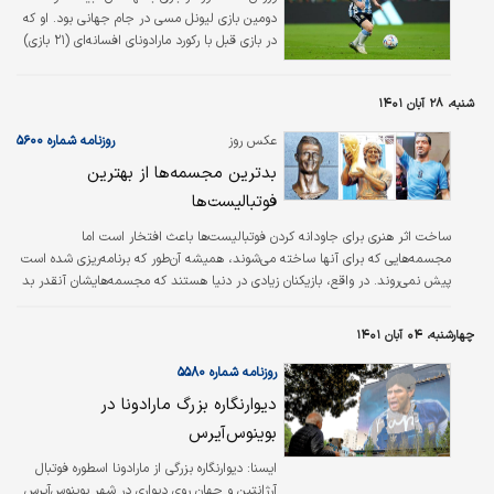
دومین بازی لیونل مسی در جام جهانی بود. او که
در بازی قبل با رکورد مارادونای افسانه‌ای (۲۱ بازی)
برابر شده بود، حالا با عبور از دون دیه‌گو، صاحب
رکورد بیشترین بازی در جام جهانی در بین تمامی
شنبه، ۲۸ آبان ۱۴۰۱
بازیکنان تاریخ تیم ملی آرژانتین است.
عکس روز
روزنامه شماره ۵۶۰۰
بدترین مجسمه‌ها از بهترین
فوتبالیست‌ها
ساخت اثر هنری برای جاودانه‌ کردن فوتبالیست‌ها باعث افتخار است اما
مجسمه‌هایی که برای آنها ساخته می‌شوند، همیشه آن‌طور که برنامه‌ریزی شده است
پیش نمی‌روند. در واقع، بازیکنان زیادی در دنیا هستند که مجسمه‌هایشان آنقدر بد
ساخته شده‌اند که فقط می‌توان آنها را یک فاجعه توصیف کرد. از جمله این
فوتبالیست‌ها می‌توان به مارادونا اشاره کرد. دیگو آرماندو مارادونا، اسطوره آرژانتین،
چهارشنبه، ۰۴ آبان ۱۴۰۱
ممکن است از نظر بسیاری به عنوان بهترین بازیکن تاریخ فوتبال شناخته شود، اما
حتی سرسخت‌ترین طرفدار او هم مجسمه‌ای را که برای…
روزنامه شماره ۵۵۸۰
دیوارنگاره بزرگ مارادونا در
بوینوس‌آیرس
ایسنا:
دیوارنگاره بزرگی از مارادونا اسطوره فوتبال
آرژانتین و جهان روی دیواری در شهر بوینوس‌آیرس