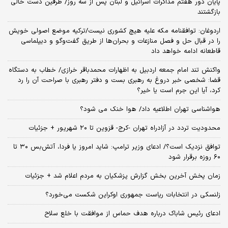
پایان دور هفتم مذاکرات اسرائیل و لبنان پس از سه روز/ طرفین دست خالی
بازگشتند
اردوغان: توافقنامه مکه علیه هیچ کشوری نیست/ترکیه موضع اصولی خویش
را در قبال حل و فصل منازعات و بحران‌ها از طریق گفت‌وگو و دیپلماسی
قاطعانه ادامه خواهد داد
واکنش تند امام جمعه اردبیل به اظهارات محمدباقر خرازی/ خطاب به دستگاه
قضا: شخصی خبر دروغ به رهبری بست و دفتر رهبری با صراحت آن را رد
کرد، آیا این جرم است یا خیر؟
هواشناسی تهران اطلاعیه داد/ هوا خنک می شود؟
محدودیت تردد در آزادراه تهران -کرج- قزوین تا ۲۰ شهریور + جزئیات
توافق نزدیک است؟/ ادعای وزیر ترامپ: شاید امروز یا فردا، آتش‌بس ۳۰ تا
۶۰ روزه برقرار شود
زمان پخش آخرین بخش گزارش پزشکیان به مردم اعلام شد + جزئیات
زلنسکی در انتخابات ریاست جمهوری اوکراین شکست می‌خورد؟
ادعای رئیس شاباک درباره هدف حماس از موافقت با خلع سلاح