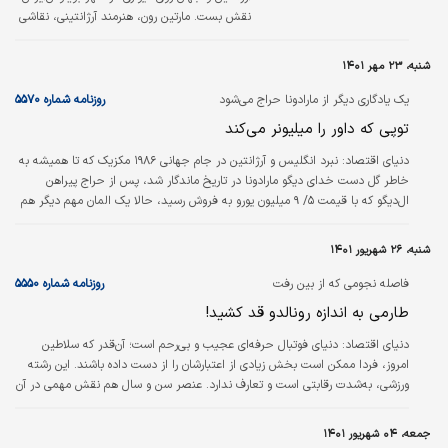
نقش بست. مارتین رون، هنرمند آرژانتینی، نقاشی
دیواری غول‌پیکری از دیگو مارادونا، اسطوره فقید
فوتبال را در بوینوس‌آیرس به مناسبت جشن تولد
شنبه، ۲۳ مهر ۱۴۰۱
۶۲سالگی برنده جام جهانی، کشیده است.
یک یادگاری دیگر از مارادونا حراج می‌شود
روزنامه شماره ۵۵۷۰
توپی که داور را میلیونر می‌کند
دنياي اقتصاد:
نبرد انگلیس و آرژانتین در جام جهانی ۱۹۸۶ مکزیک که تا همیشه به
خاطر گل دست خدای دیگو مارادونا در تاریخ ماندگار شد، پس از حراج پیراهن
ال‌دیگو که با قیمت ۵/ ۹ میلیون یورو به فروش رسید، حالا یک المان مهم دیگر هم
دارد. قرار است توپ این بازی به یاد ماندنی در ۱۶ نوامبر سال جاری میلادی در لندن
به حراج گذاشته شود و کارشناسان اطمینان دارند که رکورد شکسته شده و قیمت
شنبه، ۲۶ شهریور ۱۴۰۱
شروع این حراج احتمالا سه میلیون یورو خواهد بود. این در واقع همان توپی است
که مارادونا با آن دو گل به یاد ماندنی در جام‌جهانی را به ثمر…
فاصله نجومی که از بین رفت
روزنامه شماره ۵۵۵۰
طارمی به اندازه رونالدو قد کشید!
دنياي اقتصاد:
دنیای فوتبال حرفه‌ای عجیب و بی‌رحم است؛ آن‌قدر که سلاطین
امروز، فردا ممکن است بخش زیادی از اعتبارشان را از دست داده باشند. این رشته
ورزشی، به‌شدت رقابتی است و تعارف ندارد. عنصر سن و سال هم نقش مهمی در آن
بازی می‌کند و حتی اگر مارادونا و زیدان هم باشی، زمانی فرا خواهد رسید که
معمولی‌ترین بازیکنان دنیا از کنار تو رد می‌شوند. همه این مقدمات را چیدیم تا
جمعه، ۰۴ شهریور ۱۴۰۱
بگوییم بعد از تازه‌ترین به روزرسانی قیمت بازیکنان در ترانسفرمارکت، بهای انتظاری