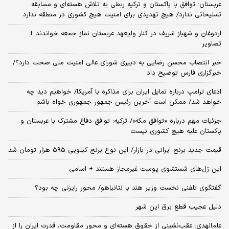
عربستان: توافق با پاکستان و ترکیه ربطی به تلاش هسته‌ای و مسابقه
تسلیحاتی ندارد/ هیچ تهدیدی برای امنیت هیچ کشوری در منطقه ندارد
اردوغان و شهباز شریف در کنار ولیعهد عربستان نماز جمعه خواندند +
تصاویر
خبر انتصاب محسن رضایی به دبیری شورای عالی امنیت ملی صحت دارد؟/
خبرگزاری فارس توضیح داد
ادعای ترامپ درباره تمایل ایران برای مذاکره با آمریکا/ خواهیم دید چه
خواهد شد/ ممکن است آخرین رئیس‌ جمهور جمهوری خواه باشم
جزئیات مهم درباره «توافق مکه»/ ترکیه‌: توافق دفاع مشترک با عربستان و
پاکستان علیه هیچ کشوری نیست
قیمت جدید برنج ایرانی در بازار/ این نوع برنج کیلویی 595 هزار تومان شد
این ژل‌های شستشوی پوست غیرمجاز هستند + اسامی
گفتگوی تلفنی نخست وزیر هند با نتانیاهو/ محور رایزنی چه بود؟
دلیل عجیب قطع برق این شهر
علم‌الهدی: عقب‌نشینی از حقوق هسته‌ای و محور مقاومت، قدرت ایران را از