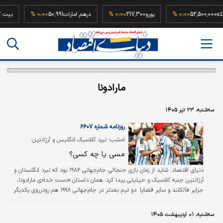
ربع سکه
52,500,000
۰٫۰۰ %
یورو
217,300
۰٫۰۰ %
درهم امارات
50,991
۰٫۰۰ %
مارادونا
سه‌شنبه، ۲۳ تیر ۱۴۰۵
روزنامه شماره ۶۶۰۷
امشب؛ نبرد کلاسیک انگلیس و آرژانتین؛
مسی یا چه کسی؟
دنیای اقتصاد:
شاید از زمان بازی جنجالی جام‌جهانی ۱۹۸۶ بود که نبرد انگلستان و
آرژانتین جنبه کلاسیک و حیثیتی پیدا کرد؛ همان داستان «دست خدا»ی مارادونا،
جزایر فالکلند و سایر قضایا. دو تیم بعدتر در جام‌جهانی ۱۹۹۸ هم رودرروی یکدیگر
قرار گرفتند که حاصلش یک فوتبال بسیار زیبا و جنجالی بود؛ تساوی دو بر دو در
۱۲۰ دقیقه، پیروزی آرژانتین در ضربات پنالتی و اخراج تاریخی بکام به خاطر
سه‌شنبه، ۰۱ اردیبهشت ۱۴۰۵
فرصت‌طلبی سیمونه. حالا همین دو نفر، از روی سکوها قرار است شاهد تقابل دوباره