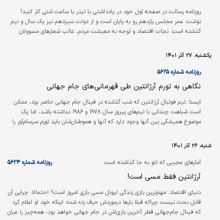
روزنامه رسالت در صفحه اول خود در یادداشتی با تیتر با ساعت شنی کار کنید!
نوشت: عمر مجلس یازدهم رو به پایان است و از دولت سیزدهم نیز یک سال و نیم
گذشته است. نجات اقتصاد و توجه به معیشت مردم، غالب شعارهای مسوولان
فعلی را تشکیل می‌دهد. با وجود دویدن‌های ستودنی، محصولات نامرغوبی به دست
مردم رسیده است؛ حالا این را به دولت‌های قبلی و زمین مین‌گذاری شده و تحریم و
یکشنبه، ۲۷ آذر ۱۴۰۱
امثالهم گره بزنیم یا نزنیم، دردی از مردم دوا نمی‌کند.
روزنامه شماره ۵۶۲۵
نگاهی به تورم آرژانتین طی قهرمانی‏‌های جام جهانی
ایسنا: تیم فوتبال آرژانتین‌ که شب گذشته در فینال جام جهانی حاضر بود، ممکن
است شباهت چندانی با تیم‏‌های پیروز سال ۱۹۷۸ و ۱۹۸۶ نداشته باشد، اما یک
موضوع همیشگی بین آنها وجود دارد که آنها و هموطنان‌شان باید تورم سرسام‏‌آور را
تحمل کنند. به گزارش بیزینس، پیش‏‌بینی می‌شود که تورم سالانه آرژانتین در این ماه
رقم ۹۹ درصد را ثبت کند و اقتصاددانان انتظار دارند که به زودی سه رقمی شود.
شنبه، ۲۶ آذر ۱۴۰۱
زمانی که دیگو مارادونا در سال ۱۹۸۶ آلبی‌سلسته (لقب تیم ملی فوتبال آرژانتین) را
به عنوان قهرمانی رساند، میانگین تورم در آن…
آمارهای عجیبی که لئو به جا گذاشته است
روزنامه شماره ۵۶۲۴
آرژانتین فقط مسی است!
دنياي اقتصاد:
مهم‌ترین بازی زندگی لیونل مسی بازی امروز است؟ احتمالا. چرایی آن
قابل بحث نیست چراکه قبلا بارها درموردش حرف زده شده؛ اینکه خود او اعلام کرد
که فینال جام‌جهانی قطر آخرین بازی‌اش در جام جهانی خواهد بود، همه‌چیز را عیان