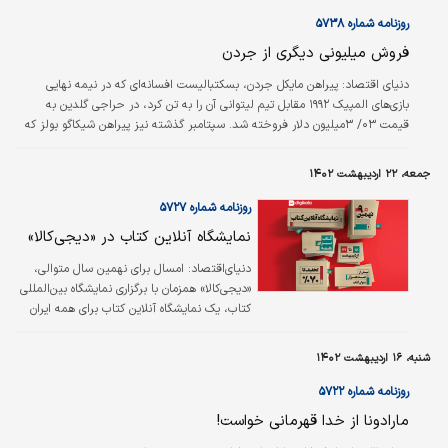
سری A پیشنهادهای زیادی از لیگ برتر داشته و قرار است حقوق بسیار بیشتری از
زمان حضورش در ناپولی دریافت کند. انتظار می‌رود…
روزنامه شماره ۵۷۳۸
فروش میلیونی دیگری از جردن
دنیای اقتصاد: پیراهن مایکل جردن، بسکتبالیست افسانه‌ای که در نیمه نهایی
بازی‌های المپیک ۱۹۹۲ مقابل تیم لیتوانی آن را به تن کرد، در حراجی گلدین به
قیمت ۰۳/ ۳میلیون دلار فروخته شد. سپتامبر گذشته نیز پیراهن شیکاگو بولز که
جردن در بازی فینال NBA در سال ۱۹۹۸ برابر یوتا جاز پوشیده بود، به قیمت ۱۰
میلیون دلار فروخته شد و رکورد زد. این بیشترین مبلغی بود که تاکنون برای اقلام
جمعه، ۲۲ اردیبهشت ۱۴۰۲
ورزشی پرداخت شده است. به این ترتیب رکورد ۲۸/ ۹ میلیون دلاری که در ماه مه
‌برای پیراهن دیگو مارادونا بازیکن افسانه‌ای فوتبال…
روزنامه شماره ۵۷۲۷
نمایشگاه آنلاین کتاب در «دیجی‌‌‌کالا»
دنیای‌اقتصاد: امسال برای نهمین سال متوالی،
«دیجی‌‌‌کالا» همزمان با برگزاری نمایشگاه بین‌المللی
کتاب، یک نمایشگاه آنلاین کتاب برای همه ایران
برگزار می‌کند. در این نمایشگاه آنلاین بیش از
صد‌هزار کتاب با موضوعات مختلف در اختیار اهالی
شنبه، ۱۶ اردیبهشت ۱۴۰۲
علم و ادب قرار می‌گیرد. دیجی‌‌‌کالا از تاریخ ۱۸ تا
۳۱ اردیبهشت با حداکثر ۷۰‌درصد تخفیف، آماده
روزنامه شماره ۵۷۲۲
ارسال کتاب به هر نقطه‌‌‌ای از کشور است.
مارادونا از خدا قهرمانی خواست!