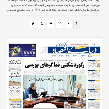
ايسنا:
کفش‌های دیگو مارادونا، بازیکن افسانه‌ای فوتبال آرژانتین به فضا فرستاده
می‌شود. این ایده متعلق به یک شرکت خصوصی است که ضبط درخواست‌های
طرفداران را سازماندهی کرده است. مارادونا در نوامبر ۲۰۲۰ در یک مجتمع مسکونی
خصوصی در شمال بوئنس آیرس در سن ۶۰ سالگی بر اثر حمله قلبی درگذشت. او
چند هفته قبل از آن تحت عمل جراحی مغز قرار گرفته بود. به گفته محققان،
۶
۵
۴
۳
۲
۱
اشتباهات بزرگی در مراقبت از مارادونا که به‌شدت بیمار بود، صورت گرفته بود.