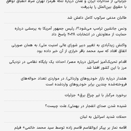
جزئیاتی از مذاکرات ایران و عمان درباره تنگه هرمز/ تهران شرط انطباق توافق
با حقوق بین‌الملل را پذیرفت
طالبان مدعی سرکوب کامل داعش شد
ونس جانشین ترامپ می‌شود؟/ رئیس جمهور آمریکا به پرسشی درباره
حمایت از معاونش در انتخابات 2028 پاسخ داد
واکنش زیدآبادی به تغییر دبیر شورای عالی امنیت ملی/ به همان صورتی
اتفاق افتاد که سید محمد باقر خرازی از آن خبر داده بود
اقدام تحریک‌آمیز اسرائیل درباره مصر/ احداث یک پایگاه نظامی در نزدیکی
مرز با این کشور افشا شد
هشدار درباره بازار خودروهای وارداتی/ در مواردی تعداد حواله‌های
فروخته‌شده چندین برابر خودروهای واردشده است
برخورد مرگبار با تیر چراغ برق+ جزئیات
شنیده شدن صدای انفجار در بهمئی/ علت چیست؟
حملات شدید اسرائیل به لبنان
اقامه نماز بر پیکر ابوالقاسم قاسم زاده توسط سید محمد خاتمی+ فیلم