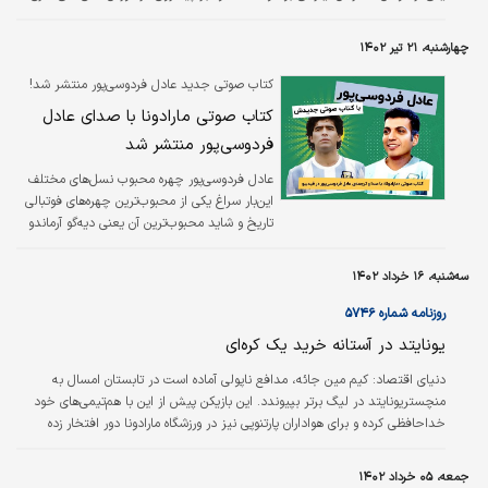
A، به یک دستاورد جالب هم دست یافته است. گل لائوتارو به کالیاری، هشتاد و
دومین گل او در سری A بود. به این ترتیب وی (۸۲ گل در ۱۷۵ بازی) حالا در جدول
چهارشنبه، ۲۱ تیر ۱۴۰۲
بهترین گلزنان تاریخ سری A بالاتر از دیگو مارادونا (۸۱ گل در ۱۸۷ بازی) و کریستیانو
رونالدو (۸۱ گل در ۹۸ بازی)…
کتاب صوتی جدید عادل فردوسی‌پور منتشر شد!
کتاب صوتی مارادونا با صدای عادل
فردوسی‌پور منتشر شد
عادل فردوسی‌پور چهره محبوب نسل‌های مختلف
این‌بار سراغ یکی از محبوب‌ترین چهره‌های فوتبالی
تاریخ و شاید محبوب‌ترین آن یعنی دیه‌گو آرماندو
مارادونا رفته است.
سه‌شنبه، ۱۶ خرداد ۱۴۰۲
روزنامه شماره ۵۷۴۶
یونایتد در آستانه خرید یک کره‌ای
دنیای اقتصاد: کیم مین جائه، مدافع ناپولی آماده است در تابستان امسال به
منچستریونایتد در لیگ برتر بپیوندد. این بازیکن پیش از این با هم‌تیمی‌های خود
خداحافظی کرده و برای هواداران پارتنوپی نیز در ورزشگاه مارادونا دور افتخار زده
است. البته کیم ابتدا و قبل از گذراندن تعطیلاتی کوتاه برای خدمت سربازی خود به
کره جنوبی رفته و پس از آن به منچستر سفر می‌کند. گویا بهترین مدافع فصل اخیر
جمعه، ۰۵ خرداد ۱۴۰۲