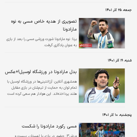
می‌کند. لئو به دنبال تنها افتخار کسب نشده در تاریخ ورزشی‌اش یعنی قهرمانی جام
جهانی است و برای رسیدن به این مهم تمام توان خود را می‌گذارد. در واقع از سال
جمعه، ۲۵ آذر ۱۴۰۱
۱۹۸۶ و دیگو مارادونا، هیچ ملتی اندازه آرژانتین دوران مسی برای موفقیت روی یک
بازیکن تکیه نکرده بود.
تصویری از هدیه خاص مسی به نوه
مارادونا
برنا:
نوه مارادونا شورت ورزشی مسی را بعد از بازی
به عنوان یادگاری گرفت.
شنبه، ۱۹ آذر ۱۴۰۱
بدل مارادونا در ورزشگاه لوسیل!+عکس
همشهری آنلاین:
آرژانتینی‌ها در ورزشگاه لوسیل با
تمام توان به حمایت از تیم‌شان در بازی مقابل
هلند پرداخته‌اند. این هوادار هم سعی کرده است
تا خود را شبیه جوانی‌های دیه‌گو مارادونا کند.
پنجشنبه، ۱۰ آذر ۱۴۰۱
مسی رکورد مارادونا را شکست
ورزش3:
حضور در بازی با لهستان، بیست و