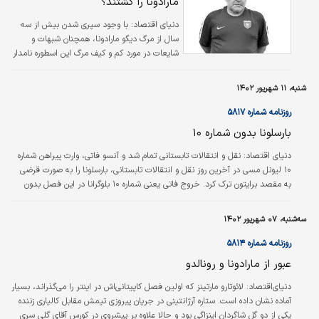
مارادونا را کشتند؟
دنیای اقتصاد: با وجود سپری شدن بیش از سه
سال از مرگ دیگو مارادونا، همچنان شبهات و
شایعات در مورد کم و کیف مرگ این اسطوره نامدار
تاریخ فوتبال ادامه دارد. در تازه‌ترین پرده، پسر
مارادونا از کشته شدن پدرش سخن گفته است.
شنبه، ۱۱ شهریور ۱۴۰۲
دیگو سیناگرا در این مورد به روزنامه مارکا چاپ
اسپانیا گفته است: «تحقیقات در حال انجام است
روزنامه شماره ۵۸۱۷
و ما ایمان زیادی به عدالت در آرژانتین داریم.
بارسلونا بدون شماره ۱۰
معتقدم عمر پدرم نباید این‌گونه به پایان می‌رسید.
آنها پدرم را کشتند. این وظیفه من نیست که
دنیای اقتصاد: نقل و انتقالات تابستانی تمام شد و آنسو فاتی، وارث پیراهن شماره
بگویم چه کسی این کار را کرده است. من نظر
۱۰ لیونل مسی در آخرین روز نقل و انتقالات تابستانی، بارسلونا را به صورت قرضی
خودم را دارم،…
به مقصد برایتون ترک کرد. خروج فاتی یعنی شماره ۱۰ بلوگرانا در این فصل بدون
صاحب خواهد ماند. برخی از منابع از ژائو فلیکس به عنوان شماره ۱۰ احتمالی بارسا
در این فصل نام برده بودند اما این احتمال با ثبت شدن شماره ۱۴ به نام فلیکس در
سه‌شنبه، ۰۷ شهریور ۱۴۰۲
سایت لالیگا کاملا از بین رفت. از فصل ۸۰-۱۹۷۹ نخستین باری است که بارسا فصل
را بدون شماره ۱۰ شروع می‌کند. شماره ۱۰…
روزنامه شماره ۵۸۱۴
عبور از مارادونا و رونالدو
دنیای‌اقتصاد: لائوتارو مارتینز که اولین فصل کاپیتانی‌اش در اینتر را می‌گذراند، بسیار
آماده نشان داده است. ستاره آرژانتینی در جریان پیروزی تیمش مقابل کالیاری زننده
یکی از دو گل شاگردان اینزاگی بود و حالا علاوه بر پیشروی در کورس آقای گلی سری