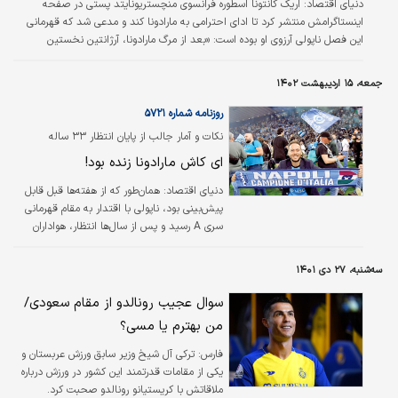
دنیای اقتصاد: اریک کانتونا اسطوره فرانسوی منچستریونایتد پستی در صفحه
اینستاگرامش منتشر کرد تا ادای احترامی به مارادونا کند و مدعی شد که قهرمانی
این فصل ناپولی آرزوی او بوده است: «بعد از مرگ مارادونا، آرژانتین نخستین
قهرمانی‌اش در جام جهانی را ۳۶ سال پس از اینکه دیه‌گو آن را در سال ۱۹۸۶ برای
آنها به ارمغان آورد کسب کرد. ناپولی هم نخستین اسکودتو را ۳۳ سال پس از اینکه
جمعه، ۱۵ اردیبهشت ۱۴۰۲
دیه‌گو آن را در سال ۱۹۹۰ فتح کرد به دست آورد! او احتمالا به دیدار خدا رفته و از او
خواسته است که آرزوهایش را برآورده کند!»
روزنامه شماره ۵۷۲۱
نکات و آمار جالب از پایان انتظار ۳۳ ساله
ای کاش مارادونا زنده بود!
دنياي اقتصاد:
همان‌طور که از هفته‌ها قبل قابل
پیش‌بینی بود، ناپولی با اقتدار به مقام قهرمانی
سری A رسید و پس از سال‌ها انتظار، هواداران
پرشور جنوب ایتالیا هم یک جشن بی‌حد و مرز را
تجربه کردند. ناپولی در این فصل لیاقت قهرمانی
سه‌شنبه، ۲۷ دی ۱۴۰۱
را داشت و فوتبال زیبا و تهاجمی این تیم تحسین
تمام رقبا را هم به همراه داشت. هرچند آنها در
سوال عجیب رونالدو از مقام سعودی/
انتهای فصل کمی از آن روند کوبنده فاصله گرفتند
من بهترم یا مسی؟
که دلیل آن را می‌توان عمق نه چندان زیاد ترکیب
پارتنوپی دانست.
فارس:
ترکی آل شیخ وزیر سابق ورزش عربستان و
یکی از مقامات قدرتمند این کشور در ورزش درباره
ملاقاتش با کریستیانو رونالدو صحبت کرد.