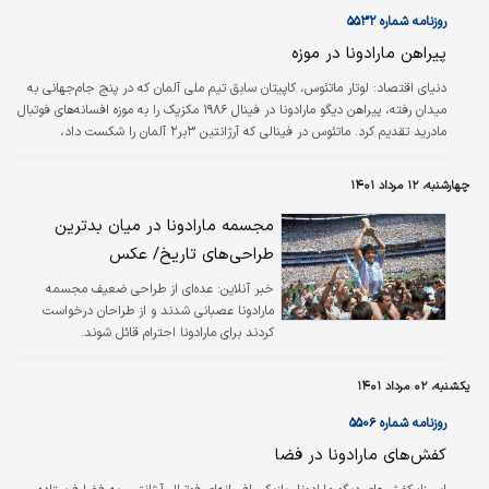
کریس رونالدو و مهدی طارمی برابر شده است! حالا مهم‌ترین مرجع…
روزنامه شماره ۵۵۳۲
پیراهن مارادونا در موزه
دنياي اقتصاد:
لوتار ماتئوس، کاپیتان سابق تیم ملی آلمان که در پنج جام‌جهانی به
میدان رفته، پیراهن دیگو مارادونا در فینال ۱۹۸۶ مکزیک را به موزه افسانه‏‌های فوتبال
مادرید تقدیم کرد. ماتئوس در فینالی که آرژانتین ۳بر۲ آلمان را شکست داد،
پیراهنش را با مارادونای فقید عوض کرد که در این باره گفت: «بین دو نیمه فینال
بود که با مارادونا پیراهن‏‌مان را عوض کردیم. نتیجه فینال برای ما تلخ بود، ولی
چهارشنبه، ۱۲ مرداد ۱۴۰۱
پیراهن دیگو بهترین یادگاری آن جام جهانی برای من بود. من با او دوست بودم و
هرچند زیاد باهم صحبت نمی‏‌کردیم، ولی هربار از…
مجسمه مارادونا در میان بدترین
طراحی‌های تاریخ/ عکس
خبر آنلاین:
عده‌ای از طراحی ضعیف مجسمه
مارادونا عصبانی شدند و از طراحان درخواست
کردند برای مارادونا احترام قائل شوند.
یکشنبه، ۰۲ مرداد ۱۴۰۱
روزنامه شماره ۵۵۰۶
کفش‌های مارادونا در فضا