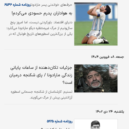
آرژانتین و انگلستان باشند، این بار در مرحله نیمه‌نهایی جام‌جهانی…
حرف‌های خواندنی پسر مارادونا
روزنامه شماره ۶۵۴۶
به هواداران پدرم حسودی می‌کردم!
دنیای اقتصاد: باورکردنی نیست، اما امروز پنج
سال‌ونیم از مرگ غیرمنتظره دیگو مارادونا می‌گذرد؛
یکی از بزرگ‌ترین اسطوره‌های تاریخ فوتبال که در
۶۰ سالگی بر اثر بیماری و البته سبک نه‌چندان
سالم زندگی‌اش درگذشت. حالا یکی از شبکه‌های
تلویزیونی اسپانیا مصاحبه‌ای از دیگو مارادونا
جونیور، پسر بزرگ اسطوره فقید فوتبال آرژانتین
جمعه، ۰۸ فروردین ۱۴۰۴
منتشر کرده که در آن برخی مطالب خواندنی جلب
جزئیات تکان‌دهنده از ساعات پایانی
نظر می‌کند. او مثلا در جایی گفته در کودکی به
هواداران پدرش حسودی می‌کرده: «در ناپل مردم
زندگی مارادونا / پای شکنجه درمیان
پیش من می‌آمدند و می‌گفتند با پدرت بیرون…
است؟
تسنیم:
کارشناسان از شکنجه جسمانی اسطوره
آرژانتینی پیش از مرگ می‌گویند.
یکشنبه، ۲۴ دی ۱۴۰۲
روزنامه شماره ۵۹۲۵