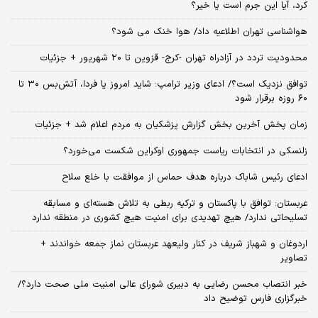
کرد، آیا این جرم است یا خیر؟
هواشناسی تهران اطلاعیه داد/ هوا خنک می شود؟
محدودیت تردد در آزادراه تهران -کرج- قزوین تا ۲۰ شهریور + جزئیات
توافق نزدیک است؟/ ادعای وزیر ترامپ: شاید امروز یا فردا، آتش‌بس ۳۰ تا
۶۰ روزه برقرار شود
زمان پخش آخرین بخش گزارش پزشکیان به مردم اعلام شد + جزئیات
زلنسکی در انتخابات ریاست جمهوری اوکراین شکست می‌خورد؟
ادعای رئیس شاباک درباره هدف حماس از موافقت با خلع سلاح
عربستان: توافق با پاکستان و ترکیه ربطی به تلاش هسته‌ای و مسابقه
تسلیحاتی ندارد/ هیچ تهدیدی برای امنیت هیچ کشوری در منطقه ندارد
اردوغان و شهباز شریف در کنار ولیعهد عربستان نماز جمعه خواندند +
تصاویر
خبر انتصاب محسن رضایی به دبیری شورای عالی امنیت ملی صحت دارد؟/
خبرگزاری فارس توضیح داد