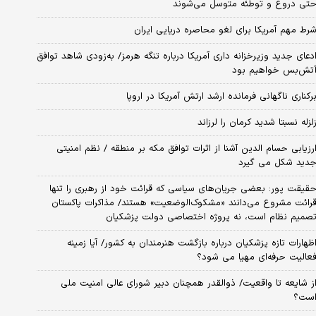
تی دروغ و توطئه متوسل می‌شوند
رط مهم آمریکا برای لغو محاصره دریایی ایران
دعای جدید وزیرخزانه داری آمریکا درباره تنگه هرمز/ به‌زودی شاهد توافق
تش‌بس خواهیم بود
رکناری ناگهانی فرمانده ارشد ارتش آمریکا در اروپا
لزله نسبتا شدید کرمان را لرزاند
رزیابی حسام الدین آشنا از اثرات توافق مکه بر منطقه / نظم امنیتی
دید شکل می گیرد
قیقت پور: بعضی جریان‌های سیاسی که قرائت خود از رهبری را تنها
رائت مشروع می‌دانند «مشکوک‌الوضعیت» هستند/ مذاکرات پاکستان
صمیم نظام است، نه پروژه اختصاصی دولت پزشکیان
ظهارات تازه پزشکیان درباره بازگشت هنرمندان به کشور/ آیا زمینه
عالیت حرفه‌ای مهیا می شود؟
ز شایعه تا واقعیت/ ذوالقدر همچنان دبیر شورای ‌عالی امنیت ملی
ست؟