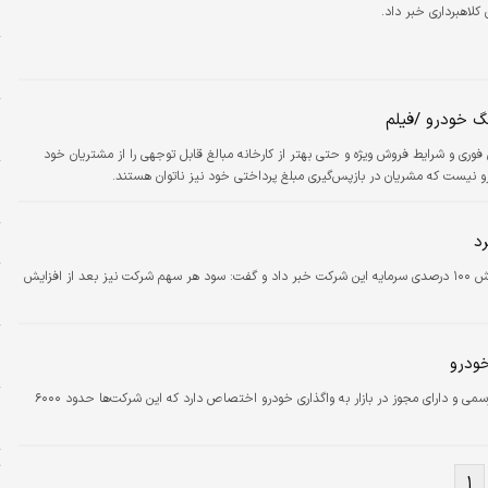
م
م
م
ح
نگ خودرو /فیلم
ح
ری و شرایط فروش ویژه و حتی بهتر از کارخانه مبالغ قابل توجهی را از مشتریان خود
و نیست که مشریان در بازپس‌گیری مبلغ پرداختی خود نیز ناتوان هستند.
و
م
د
ا
مدیرعامل شرکت لیزینگ رایان سایپا از افزایش ۱۰۰ درصدی سرمایه این شرکت خبر داد و گفت: سود هر سهم شرکت نیز بعد از افزایش
خ
ش
خ
د
در حالی حجم زیادی از عملیات شرکت‌های لیزینگ رسمی و دارای مجوز در بازار به واگذاری خودرو اختصاص دارد که این شرکت‌ها حدود ۶۰۰۰
پ
ح
ت
۱