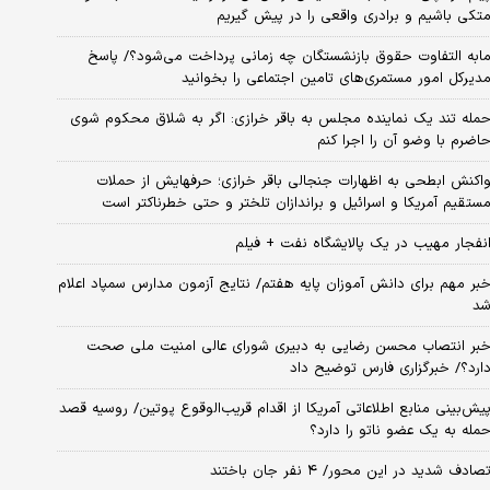
تکی باشیم و برادری واقعی را در پیش گیریم
ابه التفاوت حقوق بازنشستگان چه زمانی پرداخت می‌شود؟/ پاسخ
دیرکل امور مستمری‌های تامین اجتماعی را بخوانید
مله تند یک نماینده مجلس به باقر خرازی: اگر به شلاق محکوم شوی
اضرم با وضو آن را اجرا کنم
اکنش ابطحی به اظهارات جنجالی باقر خرازی؛ حرفهایش از حملات
ستقیم آمریکا و اسرائیل و براندازان تلختر و حتی خطرناکتر است
نفجار مهیب در یک پالایشگاه نفت + فیلم
بر مهم برای دانش آموزان پایه هفتم/ نتایج آزمون مدارس سمپاد اعلام
د
بر انتصاب محسن رضایی به دبیری شورای عالی امنیت ملی صحت
ارد؟/ خبرگزاری فارس توضیح داد
یش‌بینی منابع اطلاعاتی آمریکا از اقدام قریب‌الوقوع پوتین/ روسیه قصد
مله به یک عضو ناتو را دارد؟
صادف شدید در این محور/ ۴ نفر جان باختند