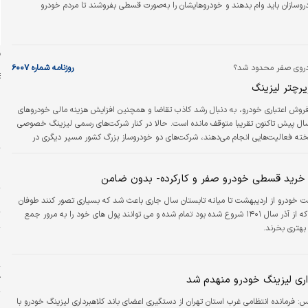
روسازان باید وام بدهند و خودروهایشان را به‌صورت قسطی بفروشند تا مردم خودرو
ن
دروی صفر محدود شد؟
روزنامه شماره ۶۰۰۷
رچتر لیزینگ
روش اعتباری خودرو، به دنبال رشد کاذب تقاضا و همچنین افزایش هزینه مالی خودروهای
سال پیش تاکنون تقریبا متوقف مانده است. حالا در کنار شرکت‌های رسمی لیزینگ خصوصی
س
ته فعالیت‌هایی انجام می‌دهند، شرکت‌های دو خودروساز بزرگ کشور مسیر دیگری در
ت
درو برگزیده‌اند. این شرکت‌ها به واسطه قیمت‌گذاری دستوری و زیان‌ده بودن محصولات
لیزینگ خودروهای نو نیستند و در شرایط کنونی لیزینگ محصولات کارکرده را در دستور کار
ا
خرید قسطی خودرو صفر و کارکرده- بدون ضامن
ا
 خودرو از اردیبهشت تا میانه تابستان سال جاری باعث شد که بسیاری تصور کنند طوفان
ت
افزایش قیمتی که از آذر سال ۱۴۰۱ شروع شده بود تمام شده و می توانند پول های خود را به مرور جمع
بهتری بخرند.
و
ا
داری لیزینگ خودرو منهدم شد
ژ
یس:
فرمانده انتظامی غرب استان تهران از دستگیری اعضای باند کلاهبرداری لیزینگ خودرو با
پ