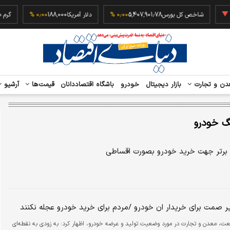
‎−
شاخص کل بورس
5,407,901.78
۰٫۰۰ %
دلار آمریکا
188,000
۰٫۰۰ %
دن و تجارت
بازار دیجیتال
خودرو
باشگاه اقتصاددانان
قیمت‌ها
آرشیو
گ خودرو
ر صمت برای خریدار ان خودرو /مردم برای خرید خودرو عجله نکنند
عت، معدن و تجارت در مورد وضعیت تولید و عرضه خودرو، اظهار کرد: به زودی به نقطه‌ای