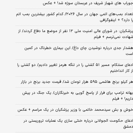
وراب های شهباز شریف در عربستان سوژه شد! + عکس
تعداد بمب‌های اتمی جهان در سال ۲۰۲۶/ کدام کشور بیشترین بمب اتم
ا دارد؟ + اینفوگرافی
پزشکیان: در شورای عالی امنیت ملی ۱۲ نفر از موضع ما دفاع کردند/ از
هادت نمی‌ترسم + فیلم
شدار جدی درباره نوشیدن چای داغ/ این بیماری خطرناک در کمین
ست
ادعای سنتکام: مسیر ۵۱ کشتی را در تنگه هرمز تغییر دادیم/ دو کشتی را
ز کار انداختیم
ر کیلو برنج هاشمی ۵۹۵ هزار تومان شد/ قیمت جدید برنج در بازار
هانه ترامپ برای فرار از پاسخ گویی به خبرنگاران/ یک جنگ در پیش
اریم! + فیلم
وش و بش سیدمحمد خاتمی با وزیر پزشکیان در یک مراسم + عکس
دعای حکومت الجولانی درباره خنثی سازی یک عملیات تروریستی در
مشق