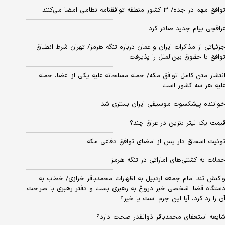
وافق مهم در جده/ ۳ کشور منطقه توافقنامه نظامی امضا می‌کنند
راقچی پیام جدید صادر کرد
زئیاتی از مذاکرات ایران و عمان درباره تنگه هرمز/ تهران شرط انطباق
وافق با حقوق بین‌الملل را پذیرفت
نتشار متن کامل توافق مکه/ حمله مسلحانه علیه یکی از اعضا، حمله
لیه هر سه کشور است
واننده پیشکسوت موسیقی ایران بستری شد
یمت یک لیتر بنزین در عراق چند؟
وئیت اسحاق دار پس از امضای توافق دفاعی مکه
ملات به کشتی‌های اماراتی در تنگه هرمز
اکنش تند امام جمعه اردبیل به اظهارات محمدباقر خرازی/ خطاب به
ستگاه قضا: شخصی خبر دروغ به رهبری بست و دفتر رهبری با صراحت
ن را رد کرد، آیا این جرم است یا خیر؟
ایعه استعفای محمدباقر ذوالقدر صحت دارد؟