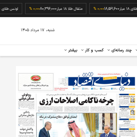
گرم طلای ۱۸ عیار
18,561,600
۰٫۰۰ %
مثقال طلا ۱۸ عیار
80,396,000
۰٫۰۰ %
اونس ط
،
شنبه
۱۷ مرداد ۱۴۰۵
چند رسانه‌ای
کسب و کار
بیشتر