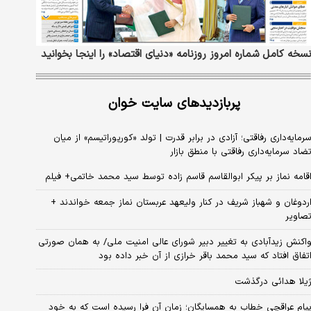
سخه کامل شماره امروز روزنامه «دنیای‌ اقتصاد» را اینجا بخوانید
پربازدیدهای سایت خوان
رمایه‌داری رفاقتی؛ آزادی در برابر قدرت | تولد «کورپوراتیسم» از میان
ضاد سرمایه‌داری رفاقتی با منطق بازار
قامه نماز بر پیکر ابوالقاسم قاسم زاده توسط سید محمد خاتمی+ فیلم
ردوغان و شهباز شریف در کنار ولیعهد عربستان نماز جمعه خواندند +
صاویر
اکنش زیدآبادی به تغییر دبیر شورای عالی امنیت ملی/ به همان صورتی
تفاق افتاد که سید محمد باقر خرازی از آن خبر داده بود
یلا هدائی درگذشت
یام عراقچی خطاب به همسایگان؛ زمان آن فرا رسیده است که به خود