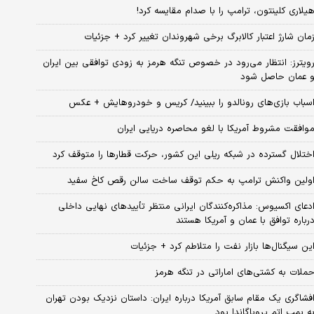
یلاری کلینتون، ترامپ را با صدام مقایسه کرد!
مان شارژ اعتبار کالابرگ برخی شهروندان تغییر کرد + جزئیات
ویترز: انتظار می‌رود در خصوص تنگه هرمز به زودی توافقی بین ایران
 عمان حاصل شود
سباب‌ بازی‌های رونالدو را ببینید/ کریس و خودروهایش + عکس
وافقت مشروط آمریکا با لغو محاصره دریایی ایران
ختلال گسترده در شبکه ریلی این کشور، حرکت قطارها را متوقف کرد
ولین واکنش ترامپ به حکم توقف ساخت سالن رقص کاخ سفید
دعای اکسیوس: مذاکره‌کنندگان ایرانی منتظر تأییدهای نهایی داخلی
رباره توافق با عمان و آمریکا هستند
ین سیگنال‌ها بازار نفت را متلاطم کرد + جزئیات
ملات به کشتی‌های اماراتی در تنگه هرمز
فشاگری یک مقام سابق آمریکا درباره ایران: داستان نزدیک بودن تهران
ه بمب اتم پروپاگاندا بود