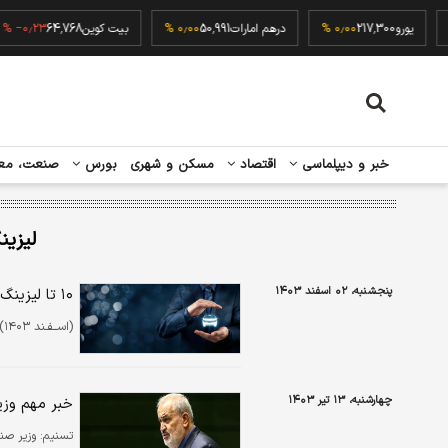
۰٫
یورو
217,300
۰٫۰۰ %
درهم امارات
50,991
۰٫۰۰ %
بیت کوین
64,768
۰٫۲۳ %
خبر و دیپلماسی
اقتصاد
مسکن و شهری
بورس
صنعت، مع
لیزین
پنجشنبه، ۰۲ اسفند ۱۴۰۳
۱۰ تا لیزینگ برتر جهت خرید خودرو بصورت اقساطی
(اســفـند ۱۴۰۳)
چهارشنبه، ۱۳ تیر ۱۴۰۳
خبر مهم وزی
تسنیم:
وزیر صن