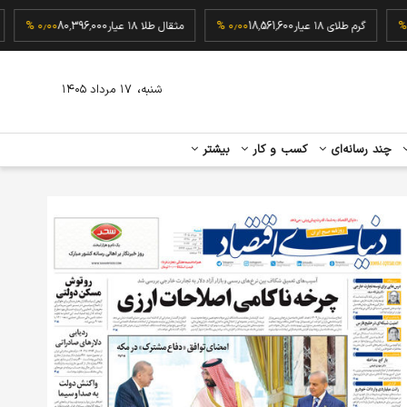
1
۰٫۰۰ %
گرم طلای ۱۸ عیار
18,561,600
۰٫۰۰ %
مثقال طلا ۱۸ عیار
80,396,000
۰٫۰۰ %
،
شنبه
۱۷ مرداد ۱۴۰۵
چند رسانه‌ای
کسب و کار
بیشتر