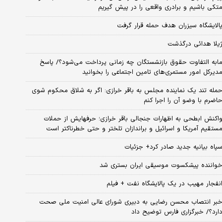
تکی باشیم و برادری واقعی را در پیش گیریم
الایشگاه سیزران هدف حمله قرار گرفت
یلا هدائی درگذشت
ابه التفاوت حقوق بازنشستگان چه زمانی پرداخت می‌شود؟/ پاسخ
دیرکل امور مستمری‌های تامین اجتماعی را بخوانید
مله تند یک نماینده مجلس به باقر خرازی: اگر به شلاق محکوم شوی
اضرم با وضو آن را اجرا کنم
اکنش ابطحی به اظهارات جنجالی باقر خرازی؛ حرفهایش از حملات
ستقیم آمریکا و اسرائیل و براندازان تلختر و حتی خطرناکتر است
پاه بیانیه جدید صادر کرد+ جزئیات
واننده پیشکسوت موسیقی ایران بستری شد
نفجار مهیب در یک پالایشگاه نفت + فیلم
بر انتصاب محسن رضایی به دبیری شورای عالی امنیت ملی صحت
ارد؟/ خبرگزاری فارس توضیح داد