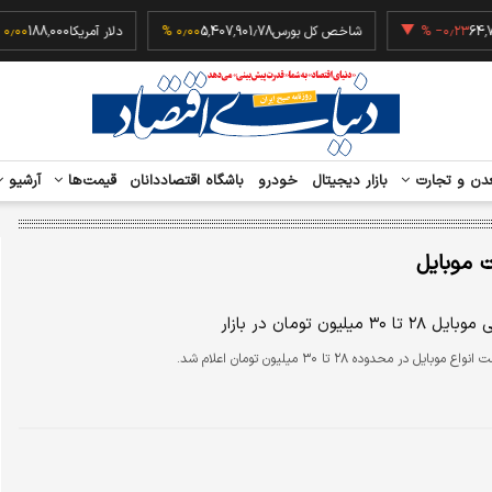
ین
64,768
‎−۰٫۲۳ %
شاخص کل بورس
5,407,901.78
۰٫۰۰ %
دلار آمریکا
88,000
دن و تجارت
بازار دیجیتال
خودرو
باشگاه اقتصاددانان
قیمت‌ها
آرشیو
 موبایل
 میلیون تومان در بازار
واع موبایل در محدوده ۲۸ تا ۳۰ میلیون تومان اعلام شد.