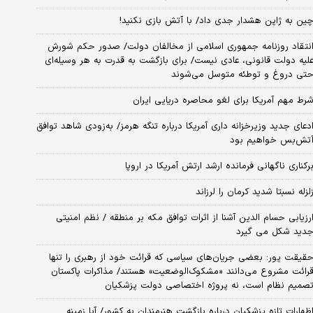
ین به ژاپن هشدار جدی داد/ با آتش بازی نکنید!
نتقاد روزنامه جمهوری اسلامی از مخالفان دولت/ صدور حکم شورش
لیه دولت قانونی، عادی نیست/ برای بازگشت به قدرت به هر وسیله‌ای
تی دروغ و توطئه متوسل می‌شوند
رط مهم آمریکا برای لغو محاصره دریایی ایران
دعای جدید وزیرخزانه داری آمریکا درباره تنگه هرمز/ به‌زودی شاهد توافق
تش‌بس خواهیم بود
رکناری ناگهانی فرمانده ارشد ارتش آمریکا در اروپا
لزله نسبتا شدید کرمان را لرزاند
رزیابی حسام الدین آشنا از اثرات توافق مکه بر منطقه / نظم امنیتی
دید شکل می گیرد
قیقت پور: بعضی جریان‌های سیاسی که قرائت خود از رهبری را تنها
رائت مشروع می‌دانند «مشکوک‌الوضعیت» هستند/ مذاکرات پاکستان
صمیم نظام است، نه پروژه اختصاصی دولت پزشکیان
ظهارات تازه پزشکیان درباره بازگشت هنرمندان به کشور/ آیا زمینه