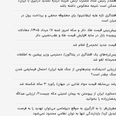
شدار رئیس ستاد مشترک ارتش آمریکا درباره تشدید درگیری با ایران/
مکن است نتیجه معکوس داشته باشد
فشاگری تازه علیه اینفانتینو/ پای معشوقه مخفی و پرداخت پول در
یان است
پیش‌بینی قیمت طلا، دلار و سکه امروز شنبه ۱۷ مرداد ۱۴۰۵/ معادلات
یچیده بازار در سایه افزایش قیمت طلا و عقب‌نشینی دلار
یمت جدید تخم‌مرغ اعلام شد
س‌لرزه‌های یک افشاگری در پنتاگون/ دسترسی وزیر پیشین به اطلاعات
حرمانه لغو شد
رزیابی اندیشکده چتم‌هاوس از جنگ علیه ایران/ احتمال فرسایشی شدن
نگ چقدر است؟
شد بی‌سابقه قیمت مواد غذایی در جهان/ رکورد ۳ ساله شکسته شد
ستاورد ایران از پیوستن به پیمان امنیتی مکه چیست؟/ ارزیابی عبدالله
مضان‌زاده را بخوانید
طریان‌فر: با به کارگیری به موقع دیپلماسی می‌توان تهدید را به فرصت
بدیل کرد/ بازدارندگی تنها به توان نظامی محدود نمی‌شود