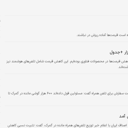
خ
ش
ق
ت
 است قیمت‌ها آماده ریزش در نباشند.
پ
ح
زار +جدول
ا
هش قیمت‌ها در محصولات فناوری بوده‌ایم. این کاهش قیمت شامل تلفن‌های هوشمند نیز
ا
ج
ت
ا
رئیس اتاق اصناف ایران با اشاره به آزاد شدن ثبت سفارش برای تلفن همراه گفت: مسئولین قول داده‌اند ۶۰۰ هزار گوشی مانده در گمرک تا
ع
ت
ح
اصناف ایران با اعلام خبر توزیع تلفن‌های همراه مانده در گمرک، گفت: تثبیت نسبی کاهش