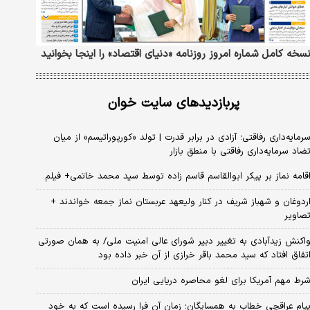
سخه کامل شماره امروز روزنامه «دنیای‌ اقتصاد» را اینجا بخوانید
پربازدیدهای سایت خوان
رمایه‌داری رفاقتی؛ آزادی در برابر قدرت | تولد «کورپوراتیسم» از میان
ضاد سرمایه‌داری رفاقتی با منطق بازار
قامه نماز بر پیکر ابوالقاسم قاسم زاده توسط سید محمد خاتمی+ فیلم
ردوغان و شهباز شریف در کنار ولیعهد عربستان نماز جمعه خواندند +
صاویر
اکنش زیدآبادی به تغییر دبیر شورای عالی امنیت ملی/ به همان صورتی
تفاق افتاد که سید محمد باقر خرازی از آن خبر داده بود
رط مهم آمریکا برای لغو محاصره دریایی ایران
یام عراقچی خطاب به همسایگان؛ زمان آن فرا رسیده است که به خود