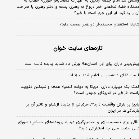
اکنش تند امام جمعه اردبیل به اظهارات محمدباقر خرازی/ خطاب به
ستگاه قضا: شخصی خبر دروغ به رهبری بست و دفتر رهبری با صراحت
ن را رد کرد، آیا این جرم است یا خیر؟
ایعه استعفای محمدباقر ذوالقدر صحت دارد؟
تازه‌های سایت خوان
یش‌بینی باران برای این استان‌ها/ وزش باد شدید پدیده غالب است
یمت غذای دانشجویی اعلام شد+ جزئیات
مک یک میلیارد دلاری آمریکا به دولت کلمبیا/ هدف واشینگتن تقویت
است افراطی در آمریکای جنوبی است؟
اییز پر بارش واقعیت دارد؟/ جزئیاتی از پدیده ال‌نینو و تاثیر آن بر
ارندگی‌ها در ایران
تاقی برای تصمیم‌سازی و تصمیم‌گیری درباره پرونده‌های حساس/ شورای
الی امنیت ملی چه اختیاراتی دارد؟