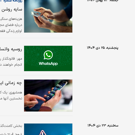
جمعه، ۰۳ بهمن ۱۴۰۴
روزنامه شماره ۶۴۹۳
است. گلستان د
سایه روشن - ۰۴/۱۱/۰۴
هزینه‌‌‌های سنگ
درباره فضای مجا
لوازم زندگی فق
است، به بخشی 
بنابراین محروم
پنجشنبه، ۲۵ دی ۱۴۰۴
روسیه واتسا
محرومیتی شاید 
مهر:
انجام خواهند دا
چه زمانی ای
همشهری:
یک کا
نخستین آنها مس
سه‌شنبه، ۲۳ دی ۱۴۰۴
بخش کامنت‌گذار
نبود اینترنت