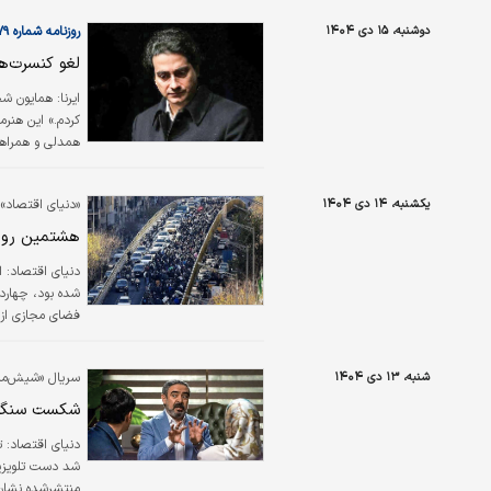
دوشنبه، ۱۵ دی ۱۴۰۴
روزنامه شماره ۶۴۷۹
لغو کنسرت‌ه
ایرنا: همایون ش
کردم.» این هنر
همدلی و همراهی 
روزگار تلخ و با
هستم.» تور اروپایی همایون شجریان و انوشیروان روحانی با همراهی گروه «سیاوش» قرار بود ۱۶ ژانویه
یکشنبه، ۱۴ دی ۱۴۰۴
«دنیای اقتصاد» 
هشتمین روز
دنیای اقتصاد: ا
شده بود، چهارده
فضای مجازی از ا
همچنین گفته می
هستند. شنبه شب
شنبه، ۱۳ دی ۱۴۰۴
سریال «‌شیش‌ماه
شکست سنگی
دنیای اقتصاد:
ت
شد دست تلویزیون
منتشرشده نشان 