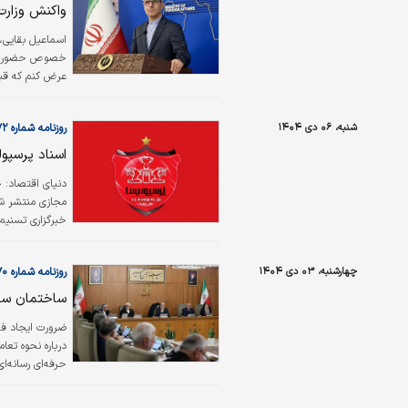
واکنش وزارت
اسماعیل بقایی،
خصوص حضور یک ش
خاص نیز بلافاصل
اوکراین و همچن
شنبه، ۰۶ دی ۱۴۰۴
روزنامه شماره ۶۴۷۲
که لازم باشد، ا
اسناد پرسپ
دنیای اقتصاد: 
مجازی منتشر شد
خبرگزاری تسنیم 
اعلام شد حدود ۱۰۰ قرارداد و مدارک مهم این باشگاه به دست یک گروه هکری افتاده 
چهارشنبه، ۰۳ دی ۱۴۰۴
روزنامه شماره ۶۴۷۰
ساختمان سفید - ۰۴
ضرورت ایجاد فض
درباره نحوه تعا
حرفه‌ای رسانه‌ا
تبیینی خارج شد