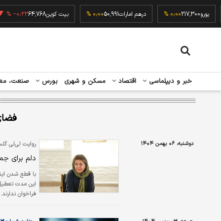
۰٫۰
یورو
217,300
۰٫۰۰ %
درهم امارات
50,991
۰٫۰۰ %
بیت کوین
64,768
٫۲۳ %
خبر و دیپلماسی
اقتصاد
مسکن و شهری
بورس
صنعت، مع
فضای
دوشنبه، ۰۶ بهمن ۱۴۰۴
روایت لی‌لی گلس
دلم برای ج
این مدت تعطیل ب
فراخوان ندارند
مدیر این گالری،
مجازی منتقل کند