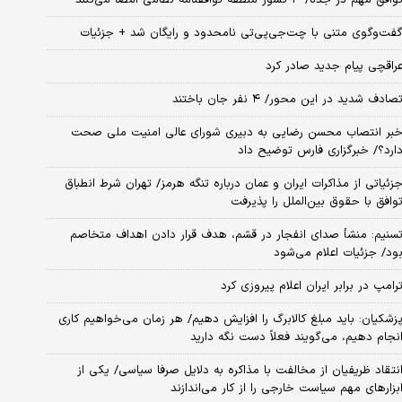
فت‌وگوی متنی با چت‌جی‌پی‌تی نامحدود و رایگان شد + جزئیات
راقچی پیام جدید صادر کرد
صادف شدید در این محور/ ۴ نفر جان باختند
بر انتصاب محسن رضایی به دبیری شورای عالی امنیت ملی صحت
ارد؟/ خبرگزاری فارس توضیح داد
زئیاتی از مذاکرات ایران و عمان درباره تنگه هرمز/ تهران شرط انطباق
وافق با حقوق بین‌الملل را پذیرفت
سنیم: منشأ صدای انفجار در قشم، هدف قرار دادن اهداف متخاصم
ود/ جزئیات اعلام می‌شود
رامپ در برابر ایران اعلام پیروزی کرد
زشکیان: باید مبلغ کالابرگ را افزایش دهیم/ هر زمان می‌خواهیم کاری
نجام دهیم، می‌گویند فعلاً دست نگه دارید
نتقاد ظریفیان از مخالفت با مذاکره به دلایل صرفا سیاسی/ یکی از
بزارهای مهم سیاست خارجی را از کار می‌اندازند