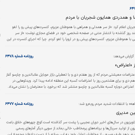
خ
ش
ا و همدردی همایون شجریان با مردم
ش
جریان اعلام کرد: «از سر همدلی و همراهی با هموطنان عزیزم، کنسرت‌های پیش رو را لغو
مند روز گذشته با انتشار متنی در صفحه شخصی خود در فضای مجازی نوشت: «از سر
با هموطنان عزیزم، کنسرت‌های پیش رو در اروپا را لغو کردم. چرا که اجرای کنسرت در این
 احوالی که مردم عزیزمان دارند، برای من مقدور نیست. سوگوار و همدل شما هموطنان عزیزم
گزارش می‌دهد؛
روزنامه شماره ۶۴۷۸
ح
 «اعتراض»
ر
عتراضات معیشتی مردم که از روز هفتم دی و با تعطیلی بازار موبایل علاءالدین و چارسو آغاز
م دی و برای هشتمین روز با اعتراضات کسبه این منطقه ادامه پیدا کرد. ویدئوهایی در
ه
عتراض دوباره کسبه علاءالدین و چارسو منتشر شد که برخورد با معترضان را نشان می‌داد.
‌شود بخش‌هایی از بازار تهران نیز در اعتراض به وضعیت موجود همچنان در اعتصاب
م
 نیز در مناطقی از شرق تهران تجمعات اعتراضی شکل گرفت.
ه» با انتقادات شدید مردم روبه‌رو شد؛
روزنامه شماره ۶۴۷۷
و
ن مدیری
غ
لویزیون در سال‌های اخیر دوران عجیبی را پشت سر گذاشته است.کوچ چهره‌های خلاق باعث
ش
 از تولید سریال‌ها و برنامه‌های پر‌مخاطب خالی بماند.از سویی دیگر آمارهای رسمی
می‌دهد طیف وسیعی از مخاطبان تمایل خود به این رسانه را از دست داده‌اند.مجموع این