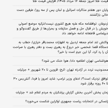
یمت طلا امروز جمعه ۱۶ مرداد ۱۴۰۵/ افزایش قیمت طلا
ایان دور هفتم مذاکرات اسرائیل و لبنان پس از سه روز/ طرفین دست
الی بازگشتند
ردوغان: توافقنامه مکه علیه هیچ کشوری نیست/ترکیه موضع اصولی
ویش را در قبال حل و فصل منازعات و بحران‌ها از طریق گفت‌وگو و
یپلماسی قاطعانه ادامه خواهد داد
اکنش تند امام جمعه اردبیل به اظهارات محمدباقر خرازی/ خطاب به
ستگاه قضا: شخصی خبر دروغ به رهبری بست و دفتر رهبری با صراحت
ن را رد کرد، آیا این جرم است یا خیر؟
واشناسی تهران اطلاعیه داد/ هوا خنک می شود؟
حدودیت تردد در آزادراه تهران -کرج- قزوین تا ۲۰ شهریور + جزئیات
توافق نزدیک است؟/ ادعای وزیر ترامپ: شاید امروز یا فردا، آتش‌بس ۳۰
۶۰ روزه برقرار شود
مان پخش آخرین بخش گزارش پزشکیان به مردم اعلام شد + جزئیات
لنسکی در انتخابات ریاست جمهوری اوکراین شکست می‌خورد؟