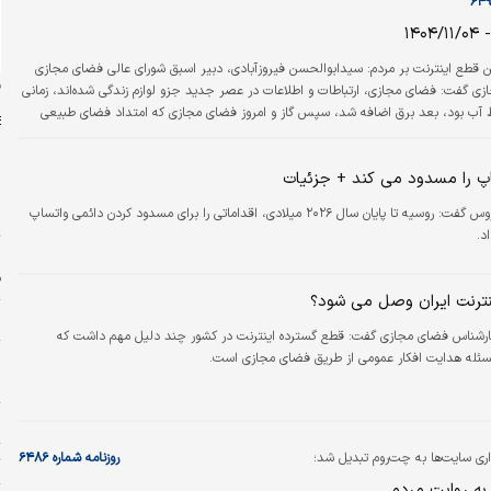
ر…
۱۴
ین قطع اینترنت بر مردم: سید‌ابوالحسن فیروزآبادی، دبیر اسبق شورای عالی فضای مجازی
ن
زی گفت: فضای مجازی، ارتباطات و اطلاعات در عصر جدید جزو لوازم زندگی شده‌‌‌اند، زمانی
ط آب بود، بعد برق اضافه شد، سپس گاز و امروز فضای مجازی که امتداد فضای طبیعی
ضروری از اکوسیستم اجتماعی، اقتصادی، فرهنگی و سیاسی کشور تبدیل شده است.
 کردن جامعه از این فضا، در حقیقت مشابه محروم کردن مردم از آب، برق و گاز است. چنین
پ را مسدود می کند + جزئیات
برای مدت کوتاه و در…
قانونگذار روس گفت:‌ روسیه تا پایان سال ۲۰۲۶ میلادی، اقداماتی را برای مسدود کردن دائمی واتساپ
س
د.
ت
ف
نترنت ایران وصل می شود؟
م
رشناس فضای مجازی گفت: قطع گسترده اینترنت در کشور چند دلیل مهم داشت که
ئله هدایت افکار عمومی از طریق فضای مجازی است.
پ
ا
ا
ی سایت‌ها به چت‌روم تبدیل شد؛
روزنامه شماره ۶۴۸۶
ت
 به روایت مردم