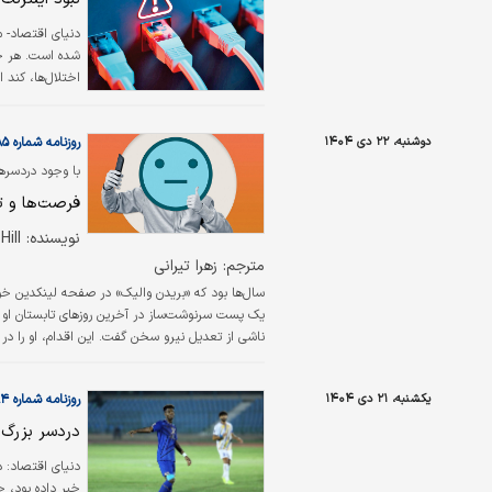
شده است. هر چند
اختلال‌ها، کند 
اعلام کرد که پی
اصل دسترسی آزا
دوشنبه، ۲۲ دی ۱۴۰۴
روزنامه شماره ۶۴۸۵
پیام‌رسان‌های د
با وجود دردسرها
گمنامی باشد»‌
فرصت‌ها و ت
نویسنده: Linda A. Hill
مترجم: زهرا تیرانی
سال‌ها بود که «بریدن والیک» در صفحه لینکدین خود 
یک پست سرنوشت‌ساز در آخرین روزهای تابستان او را
هزار کامنت گرفت، می‌گوید: «صبح که بیدار شدم، به
یکشنبه، ۲۱ دی ۱۴۰۴
روزنامه شماره ۶۴۸۴
دردسر بزرگ 
خبر داده بود، چ