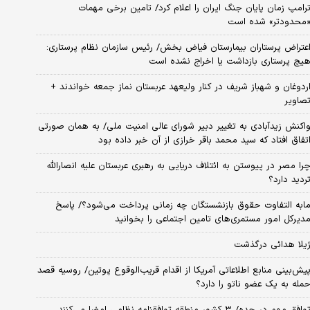
رامپ زمان پایان جنگ ایران را اعلام کرد/ تامین برخی مهمات
محدودتر» شده است
عتراض پرستاران بیمارستان فیاض بخش/ رئیس سازمان نظام پرستاری:
یچ پرستاری بازداشت یا اخراج نشده است
ردوغان و شهباز شریف در کنار ولیعهد عربستان نماز جمعه خواندند +
صاویر
اکنش زیدآبادی به تغییر دبیر شورای عالی امنیت ملی/ به همان صورتی
تفاق افتاد که سید محمد باقر خرازی از آن خبر داده بود
را مصر در پیوستن به ائتلاف دریایی به رهبری عربستان علیه انصارالله
ردید دارد؟
ابه التفاوت حقوق بازنشستگان چه زمانی پرداخت می‌شود؟/ پاسخ
دیرکل امور مستمری‌های تامین اجتماعی را بخوانید
یلا هدائی درگذشت
یش‌بینی منابع اطلاعاتی آمریکا از اقدام قریب‌الوقوع پوتین/ روسیه قصد
مله به یک عضو ناتو را دارد؟
وافق مهم در جده/ ۳ کشور منطقه توافقنامه نظامی امضا می‌کنند