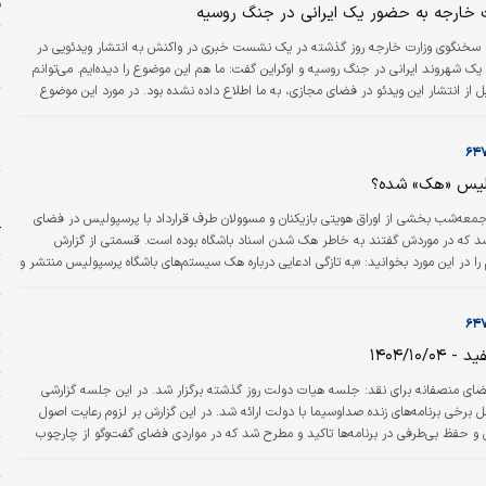
ق
 خارجه به حضور یک ایرانی در جنگ روسیه
پ
 سخنگوی وزارت خارجه روز گذشته در یک نشست خبری در واکنش به انتشار ویدئویی در
خ
هروند ایرانی در جنگ روسیه و اوکراین گفت: ما هم این موضوع را دیده‌ایم. می‌توانم
عرض کنم که قبل از انتشار این ویدئو در فضای مجازی، به ما اطلاع داده نشده بود. در مورد این موضوع
ا
ه پس از اطلاع ما از سوی برخی از شما، پیگیری‌ها آغاز شد. سفارت‌های ما در روسیه و
خ
ین بخش کنسولی ما در تهران موضوع را دنبال می‌کنند و به محض رسیدن به نتیجه، هر جا
د
طلاع‌رسانی…
ولیس «هک» شده؟
و
د
جمعه‌شب بخشی از اوراق هویتی بازیکنان و مسوولان طرف قرارداد با پرسپولیس در فضای
آ
 که در موردش گفتند به خاطر هک شدن اسناد باشگاه بوده است. قسمتی از گزارش
را در این مورد بخوانید: «به تازگی ادعایی درباره هک سیستم‌های باشگاه پرسپولیس منتشر و
ه
است.
م
۱۴۰۴/۱۰/
تا 
ای منصفانه برای نقد: جلسه هیات دولت روز گذشته برگزار شد. در این جلسه گزارشی
مل برخی برنامه‌های زنده صدا‌و‌سیما با دولت ارائه شد. در این گزارش بر لزوم رعایت اصول
ز
ی و حفظ بی‌طرفی در برنامه‌ها تاکید و مطرح شد که در مواردی فضای گفت‌وگو از چارچوب
ه و رویکردی تخریبی نسبت به دولت اتخاذ شده است.
ز