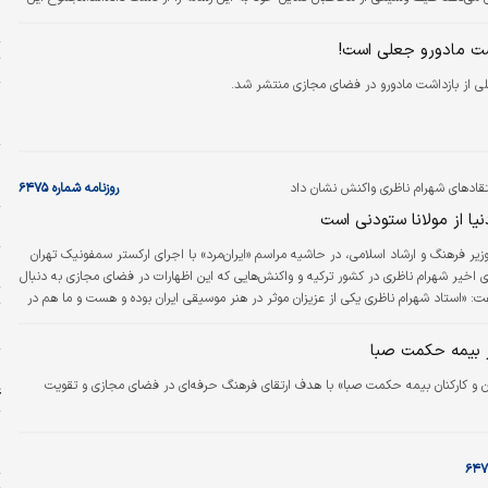
 تلویزیون به فکر بازگرداندن چهره‌های قدیمی‌اش باشد.
ر
ت مادورو جعلی است!
ت
ی از بازداشت مادورو در فضای مجازی منتشر شد.
ش
ر
و
م
نتقادهای شهرام ناظری واکنش نشان داد
روزنامه شماره ۶۴۷۵
یا از مولانا ستودنی است
م
ر فرهنگ و ارشاد اسلامی، در حاشیه مراسم «ایران‌مرد» با اجرای ارکستر سمفونیک تهران
ا
 اخیر شهرام ناظری در کشور ترکیه و واکنش‌هایی که این اظهارات در فضای مجازی به دنبال
: «استاد شهرام ناظری یکی از عزیزان موثر در هنر موسیقی ایران بوده و هست و ما هم در
ت
یم. اگر نکته‌ای داشته باشند و بخواهند منتقل شود، حتما می‌شنویم و برای اجرای
«
د ندارد. اگر نظراتی داشته باشند، ما آماده‌ایم این نظرات را بشنویم و ان‌شاءالله در حد
ر بیمه حکمت صبا
کنیم…
ا
ان و کارکنان بیمه حکمت صبا» با هدف ارتقای فرهنگ حرفه‌ای در فضای مجازی و تقویت
ع
خ
ش