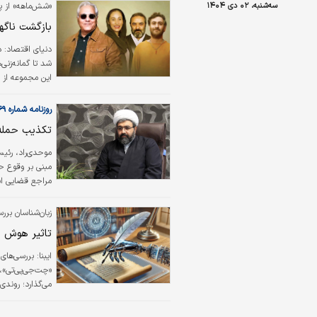
سه‌شنبه، ۰۲ دی ۱۴۰۴
«شش‌ماهه» از پن
بازگشت ناگه
دنیای اقتصاد:
د
شد تا گمانه‌زنی
فصل آخر «دورهمی
روزنامه شماره ۶۴۶۹
تکذیب حمله 
موحدی‌راد، رئی
مبنی بر وقوع ح
مراجع قضایی است
قضایی تشکیل می
زبان‌شناسان برر
تاثیر هوش م
ایبنا: بررسی‌ها
«چت‌جی‌پی‌تی»، ب
می‌گذارد؛ روندی