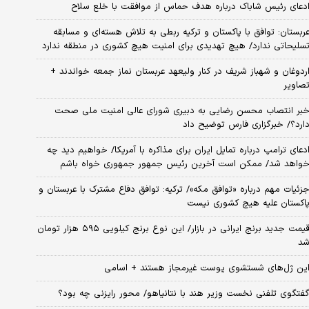
دعای رئیس شاباک درباره هدف حماس از موافقت با خلع سلاح
ربستان: توافق با پاکستان و ترکیه ربطی به تلاش هسته‌ای و مسابقه
سلیحاتی ندارد/ هیچ تهدیدی برای امنیت هیچ کشوری در منطقه ندارد
ردوغان و شهباز شریف در کنار ولیعهد عربستان نماز جمعه خواندند +
صاویر
بر انتصاب محسن رضایی به دبیری شورای عالی امنیت ملی صحت
ارد؟/ خبرگزاری فارس توضیح داد
دعای ترامپ درباره تمایل ایران برای مذاکره با آمریکا/ خواهیم دید چه
واهد شد/ ممکن است آخرین رئیس‌ جمهور جمهوری خواه باشم
زئیات مهم درباره «توافق مکه»/ ترکیه‌: توافق دفاع مشترک با عربستان و
اکستان علیه هیچ کشوری نیست
قیمت جدید برنج ایرانی در بازار/ این نوع برنج کیلویی ۵۹۵ هزار تومان
د
ین ژل‌های شستشوی پوست غیرمجاز هستند + اسامی
فتگوی تلفنی نخست وزیر هند با نتانیاهو/ محور رایزنی چه بود؟