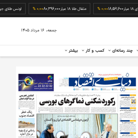
گرم طلای ۱۸ عیار
18,561,600
۰٫۰۰ %
مثقال طلا ۱۸ عیار
80,396,000
۰٫۰۰ %
اونس ط
،
جمعه
۱۶ مرداد ۱۴۰۵
چند رسانه‌ای
کسب و کار
بیشتر