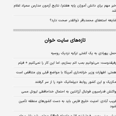
بر مهم برای دانش آموزان پایه هفتم/ نتایج آزمون مدارس سمپاد اعلام
د
ایعه استعفای محمدباقر ذوالقدر صحت دارد؟
تازه‌های سایت خوان
مل پهپادی به یک کشتی ترکیه نزدیک روسیه
فیقدوست: می‌توانیم بمب اتم بسازیم، اما این کار را نمی‌کنیم + فیلم
متی: اظهارات وزیر خزانه‌داری آمریکا با مواضع قبلی وی متناقض است
کزیک و این کشور روابط دیپلماتیک خود را از سر گرفتند
اکنش فدراسیون فوتبال آرژانتین به احتمال خداحافظی لیونل مسی
ریب آبادی: امنیت خلیج فارس باید به دست کشورهای منطقه تأمین
ود
پیش بینی بورس فردا شنبه ۱۷ مردادماه ۱۴۰۵/ موتور رشد بازار سهام