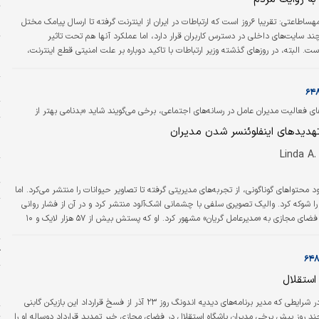
ت
«
دنیای اقتصاد- مهساطاعتی: تقریبا ۶روز است که ارتباطات در ایران از اینترنت گرفته تا ارسال پیامک مختل
 سایت‌های داخلی در دسترس کاربران قرار دارد، اما عملکرد آنها هم تحت تاثیر
ا
است. البته، در روزهای گذشته وزیر ارتباطات با تاکید دوباره بر علت امنیتی قطع اینترنت،
ه
گیر رفع اختلال اینترنت است. سخنگوی دولت نیز برای چندمین‌بار مطرح کرد که دولت بر
د به اینترنت تاکید دارد. دبیر شورای فضای مجازی هم از فعالیت مجدد برخی
ا
اخلی خبر داد. این…
ت
ی فعالیت مدیران عامل در رسانه‌های اجتماعی، برخی می‌گویند شاید «بدنامی بهتر از
و
هدیدهای اینفلوئنسر شدن مدیران
ا
چ
ت
محتواهای گوناگونی، از تجربه‌های مدیریتی گرفته تا تصاویر حیوانات را منتشر می‌کرد. اما
 شوکه کرد. والیک تصویری سلفی با چشمانی اشک‌آلود منتشر کرد و در آن از فشار روانی
م
ناشی از تعدیل نیرو سخن گفت. این اقدام، او را در فضای مجازی به «مدیرعامل گریان» مشهور کرد. او که پستش بیش از ۵۷ هزار لایک و ۱۰
م
 مدیر بازاریابی شرکت پیام دادم و گفتم فکر می‌کنم محتوایم به‌شدت…
ژ
پ
استقلال
ح
دنیای اقتصاد: در شرایطی که مدیر برنامه‌های دیدیه اندونگ روز ۲۳ آذر از فسخ قرارداد این بازیکن گابنی
ند روز پیش برخی مدیران باشگاه استقلال در فضای مجازی خبر تمدید قرارداد دوساله او را
ت