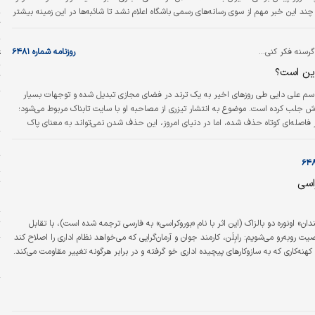
 چند این خبر مهم از سوی رسانه‌های رسمی باشگاه اعلام نشد تا شائبه‌ها در این زمینه بیشتر
گ
ع
رسنه فکر کنی...
روزنامه شماره ۶۴۸۱
ین است؟
ت
سم علی دایی طی روزهای اخیر به یک ترند در فضای مجازی تبدیل شده و توجهات بسیار
خ
دش جلب کرده است. موضوع به انتشار تیزری از مصاحبه او با سایت تابناک مربوط می‌شود؛
د
ر فاصله‌ای کوتاه حذف شده، اما در دنیای امروز، این حذف شدن نمی‌تواند به معنای پاک
باشد. به طور طبیعی، بریده اظهارات دایی در مقیاسی وسیع دست به دست شد و‌ میلیون‌ها
ج
د. کاپیتان و سرمربی پیشین تیم ملی ایران در همین چند جمله، به تندی به وضعیت
ت
تاخت و مدعی شد تا سیاست خارجی…
اسی
ت
ب
ت
دان» اونوره دو بالزاک (این اثر با نام «بوروکراسی» به فارسی ترجمه شده است)، با تقابل
روبه‌رو می‌شویم: رابِلَن، کارمند جوان و آرمان‌گرایی که می‌خواهد نظام اداری را اصلاح کند
پ
د کهنه‌کاری که به سازوکارهای پیچیده اداری خو گرفته و در برابر هرگونه تغییر مقاومت می‌کند.
ا
ا
ا