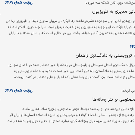
ج‌شنبه روی آنتن شبکه سه می‌رود؛
روزنامه شماره ۶۴۶۹
ا
انی مدیری به تلویزیون
ع
ت
ر روزهای اخیر تیزر مجموعه «شیش‌ماهه» به کارگردانی مهران مدیری بارها از تلویزیون پخش
‌ها درباره بازگشت این چهره به تلویزیون به واقعیت تبدیل شود. سرانجام دیروز اعلام شد که
ا
این مجموعه از پنج‌شنبه همین هفته روی آنتن خواهد رفت. این در حالی است که از سال ۱۴۰۰ و با پایان
ت
» این چهره از تلویزیون فاصله گرفته بود.
خ
د
تروریستی به دادگستری زاهدان
س‌کل دادگستری استان سیستان و بلوچستان در رابطه با خبر منتشر شده در فضای مجازی
ا
مله تروریستی به دادگستری زاهدان گفت: این خبر صحت ندارد و حمله تروریستی به
خ
ان رخ نداده است. وی گفت: برای رسانه‌هایی که اخبار جعلی منتشر می‌کنند، پرونده
ج
‌شود./میزان
پ
سی کردند؛
روزنامه شماره ۶۴۶۹
صنوعی بر نثر رسانه‌ها
ش
ی تازه نشان می‌دهد نثر تولیدشده توسط هوش مصنوعی، به‌ویژه سامانه‌هایی مانند
ه‌تدریج از نوشتار انسانی فاصله گرفته و درعین‌حال بر شیوه استفاده انسان‌ها از زبان اثر
ا
 که می‌تواند پیامدهایی مهم برای روزنامه‌نگاری، تولید محتوا و حتی تحول زبان داشته باشد.
گ