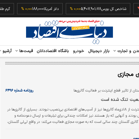
‎−۰
شاخص کل بورس
5,407,901.78
۰٫۰۰ %
دلار آمریکا
188,000
۰٫۰۰ %
دن و تجارت
بازار دیجیتال
خودرو
باشگاه اقتصاددانان
قیمت‌ها
آرشیو
 مجازی
تان از تاثیر قطع اینترنت بر فعالیت گالری‌ها
روزنامه شماره ۶۴۹۶
معیت تنگ شده است
با قطع شدن اینترنت از ۱۸دی‌ماه گالری‌ها نیز از آسیب‌های اقتصادی بی‌نصیب نبودند. بسیاری از گالری‌ها در
ودند و آنهایی که باز هستند نیز امکانات چندانی برای تبلیغات و ارسال دعوت‌نامه و
. گالری گلستان چند سالی است که به صورت مجازی فعالیت می‌کند؛ در واقع لی‌لی گلستان،
 بعد از شیوع کرونا تصمیم گرفت درهای گالری را برای همیشه ببندد و آن را به فضای
. حالا با گذشت بیش از دو هفته از قطعی اینترنت، عملا درهای گالری او نیز بسته مانده