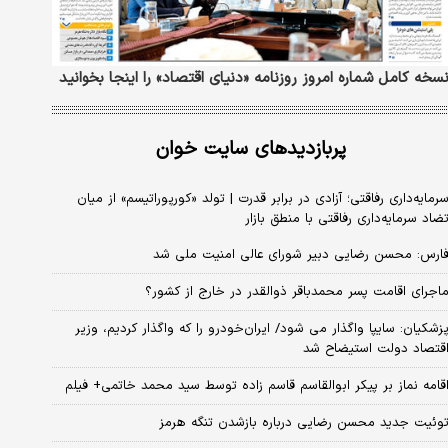
سخه کامل شماره امروز روزنامه «دنیای‌ اقتصاد» را اینجا بخوانید
پربازدیدهای سایت خوان
رمایه‌داری رفاقتی؛ آزادی در برابر قدرت | تولد «کورپوراتیسم» از میان
ضاد سرمایه‌داری رفاقتی با منطق بازار
ارس: محسن رضایی دبیر شورای عالی امنیت ملی شد
اجرای اقامت پسر محمدباقر ذوالقدر در خارج از کشور؟
زشکیان: سایپا واگذار می شود/ ایران‌خودرو را که واگذار کردیم، وزیر
قتصاد دولت استیضاح شد
قامه نماز بر پیکر ابوالقاسم قاسم زاده توسط سید محمد خاتمی+ فیلم
وئیت جدید محسن رضایی درباره بازشدن تنگه هرمز