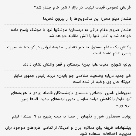
افزایش نجومی قیمت لبنیات در بازار / شیر خام چقدر شد؟
هشدار مینو محرز؛ این ساندویچ‌ها را از بیرون نخرید!
هشدار صریح مقام عراقی به عربستان/ موشکها تنها با موشک پاسخ داده
خواهد شد و آتش تنها با آتش مقابله خواهد شد
واکنش یک مقام مسئول به خبر تعطیلی مدرسه ایرانی در کویت/ به صورت
رسمی اعلام نشده است
بیانیه شورای امنیت علیه یمن/ عربستان و قطر واکنش نشان دادند
خبر جدید درباره وضعیت سلامتی جو بایدن/ فرزند رئیس جمهور سابق
آمریکا: حال وی وخیم تر شده است
مدیرعامل تامین اجتماعی: مستمری بازنشستگان فاصله زیادی با هزینه‌های
آنها دارد/ با کاهش درآمد سازمان بدون ایده‌های جدید، قطعا زمین
می‌خوریم
روایت سخنگوی شورای نگهبان از حمله به بیت رهبری در ۹ اسفند+ فیلم
پیشنهادات ظریف برای مذاکره ایران و آمریکا/ از تمامی اهرم‌های موجود برای
مدیریت اختلافات استفاده شود