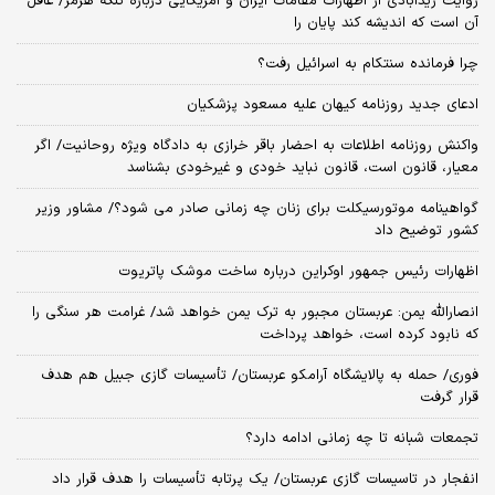
روایت زیدآبادی از اظهارات مقامات ایران و آمریکایی درباره تنگه هرمز/ عاقل
آن است که اندیشه کند پایان را
چرا فرمانده سنتکام به اسرائیل رفت؟
ادعای جدید روزنامه کیهان علیه مسعود پزشکیان
واکنش روزنامه اطلاعات به احضار باقر خرازی به دادگاه ویژه روحانیت/ اگر
معیار، قانون است، قانون نباید خودی و غیرخودی بشناسد
گواهینامه موتورسیکلت برای زنان چه زمانی صادر می شود؟/ مشاور وزیر
کشور توضیح داد
اظهارات رئیس جمهور اوکراین درباره ساخت موشک پاتریوت
انصارالله یمن: عربستان مجبور به ترک یمن خواهد شد/ غرامت هر سنگی را
که نابود کرده است، خواهد پرداخت
فوری/ حمله به پالایشگاه آرامکو عربستان/ تأسیسات گازی جبیل هم هدف
قرار گرفت
تجمعات شبانه تا چه زمانی ادامه دارد؟
انفجار در تاسیسات گازی عربستان/ یک پرتابه تأسیسات را هدف قرار داد