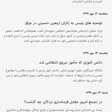
امنیت و آرامش انجام شد.
سه‌شنبه، ۱۶ مهر ۱۳۹۸
توصیه های پلیس به زائران اربعین حسینی در عراق
ایرنا:
معاون اجتماعی فرماندهی انتظامی خوزستان گفت: هموطنانی که قصد حضور
در کنگره عظیم اربعین در کشور عراق را دارند باید نکات ایمنی پلیس را جدی گرفته و
از ارائه آمار و اطلاعات شخصی خود به افراد ناشناس خودداری کنند.
یکشنبه، ۱۴ مهر ۱۳۹۸
دانش آموزی که مأمور نیروی انتظامی شد
باشگاه خبرنگاران جوان:
مهدی ملکی، دانش آموز زرندی با کشیدن نقاشی با موضوع
پلیس و درخت آرزو‌ها از خداوند خواست که روزی مأمور نیروی انتظامی شود و این
آرزو خیلی زود محقق شد.
شنبه، ۱۳ مهر ۱۳۹۸
در تجمع امروز مقابل فرمانداری لردگان چه گذشت؟
ايسنا:
پی اعتراض مردم روستای چنارمحمودی از توابع لردگان چهارمحال و بختیاری