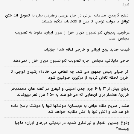
شود
ادعای گاردین: مقامات ایرانی در حال بررسی راهبردی برای به تعویق انداختن
توافق با دولت ترامپ تا پس از انتخابات کنگره هستند
عراقچی: پذیرش کنوانسیون دریای خرز از سوی ایران، منوط به تصویب
مجلس است
قیمت جدید برنج ایرانی و خارجی اعلام شد+ جزئیات
حاجی دلیگانی: مجلس اجازه تصویب کنوانسیون دریای خزر را نمی‌دهد
اگر جلیلی رئیس جمهور می شد، چه اتفاقی می افتاد؟/ رشیدی کوچی: تا
آخرین لحظه تلاش کردیم از درگیری جلوگیری شود
ردپای بیش از ۳ یا ۴ جرم جدی امنیتی و کیفری در گفته های محمدباقر
خرازی/ هشدار برای آن‌هایی که می‌خواهند به ۲۵۰ هزار نفر بپیوندند
هشدار صریح مقام عراقی به عربستان/ موشکها تنها با موشک پاسخ داده
خواهد شد و آتش تنها با آتش مقابله خواهد شد
وقوع چندین انفجار و تیراندازی شدید در نزدیکی مرز‌های ایران/ ماجرا
چیست؟