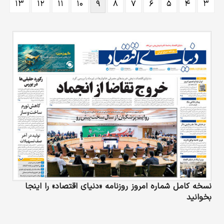
۱۳
۱۲
۱۱
۱۰
۹
۸
۷
۶
۵
۴
۳
نسخه کامل شماره امروز روزنامه «دنیای‌ اقتصاد» را اینجا
بخوانید