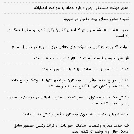
ادعای دولت مستعفی یمن درباره حمله به مواضع انصارالله
شنیده شدن صدای چند انفجار در سوریه
صدور هشدار هواشناسی برای ۴ استان کشور/ رگبار شدید و سقوط سنگ در
راه است
مهلت ۲۱ روزه پنتاگون به شرکت‌های دفاعی برای تسریع در تحویل سلاح
افزایش نجومی قیمت لبنیات در بازار / شیر خام چقدر شد؟
هشدار مینو محرز؛ این ساندویچ‌ها را از بیرون نخرید!
هشدار صریح مقام عراقی به عربستان/ موشکها تنها با موشک پاسخ داده
خواهد شد و آتش تنها با آتش مقابله خواهد شد
واکنش یک مقام مسئول به خبر تعطیلی مدرسه ایرانی در کویت/ به صورت
رسمی اعلام نشده است
بیانیه شورای امنیت علیه یمن/ عربستان و قطر واکنش نشان دادند
خبر جدید درباره وضعیت سلامتی جو بایدن/ فرزند رئیس جمهور سابق
آمریکا: حال وی وخیم تر شده است