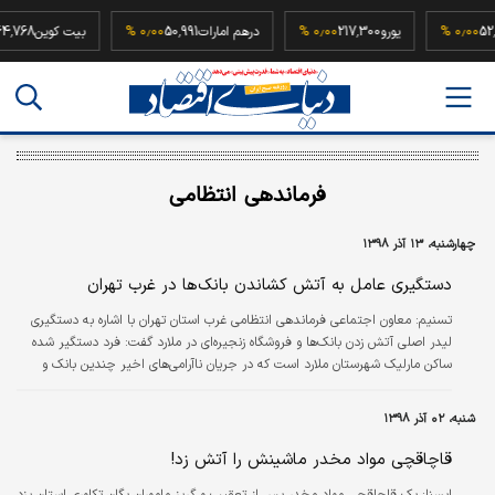
52,500,0
۰٫۰۰ %
یورو
217,300
۰٫۰۰ %
درهم امارات
50,991
۰٫۰۰ %
بیت کوین
8
فرماندهی انتظامی
چهارشنبه، ۱۳ آذر ۱۳۹۸
دستگیری عامل به آتش کشاندن بانک‌ها در غرب تهران
تسنیم:
معاون اجتماعی فرماندهی انتظامی غرب استان تهران با اشاره به دستگیری
لیدر اصلی آتش زدن بانک‌ها و فروشگاه زنجیره‌ای در ملارد گفت: فرد دستگیر شده
ساکن مارلیک شهرستان ملارد است که در جریان ناآرامی‌های اخیر چندین بانک و
فروشگاه را به آتش کشیده بود.
شنبه، ۰۲ آذر ۱۳۹۸
قاچاقچی مواد مخدر ماشینش را آتش زد!
ايسنا:
یک قاچاقچی مواد مخدر پس از تعقیب و گریز ماموران یگان تکاوری استان یزد