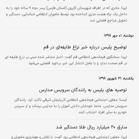
ایرنا:
مادری که در اطراف شهرستان کازرون (استان فارس) پسر بچه ۹ ساله خود را به
داخل یک چاه هشت متری انداخته بود توسط ماموران انتظامی شناسایی، دستگیر و
تحویل مراجع قضایی شد.
دوشنبه، ۰۱ مهر ۱۳۹۸
توضیح پلیس درباره خبر نزاع طایفه‌ای در قم
ایرنا:
سخنگوی فرماندهی انتظامی قم گفت: اخبار منتشر شده مبنی بر نزع طایفه ای
در قم صحت ندارد و با عامل انتشار این خبر برخورد قضایی می‌شود.
یکشنبه، ۳۱ شهریور ۱۳۹۸
توصیه های پلیس به رانندگان سرویس مدارس
ايسنا:
معاون اجتماعی فرماندهی انتظامی آذربایجان شرقی تاکید کرد: رانندگان
سرویس مدارس، حتما خودشان دانش آموزان را به مدارس برساند و از سپردن
خودرو به سایر افراد اجتناب کنند.
سارق ۲۰ میلیارد ریال طلا دستگیر شد
ایرنا:
معاون اجتماعی فرماندهی انتظامی یزد گفت: با تلاش و هوشیاری ماموران و