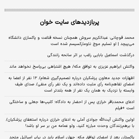
پربازدیدهای سایت خوان
محمد قوچانی: عبدالکریم سروش همچنان نسخه قناعت و پاکسازی دانشگاه
می‌پیچد | او تسلیم موج نئومارکسیسم شده است
درگذشت اسماعیل بابایی راغب بر اثر سانحه رانندگی
واکنش ابراهیم عزیزی به توافق مکه/ هیچ اشتباهی بی‌پاسخ نخواهد ماند
اظهارات جدید معاون پزشکیان درباره تصمیم‌گیری شعام/ ۱۲ نفر از اعضا به
امضای تفاهم‌نامه رأی مثبت داده‌اند و یک نفر رأی منفی/ صدای طیف
وابسته یا نزدیک به همان یک نفر از همه بلندتر است
ادعای محمدباقر خرازی پس از احضار به دادگاه؛ کلیپ‌ها جعلی و ساختگی
است +فیلم
اولین واکنش آیت‌الله جوادی آملی به ادعای خرازی درباره استعفای پزشکیان/
با برهم‌زنندگان وحدت مبارزه کنید، ولو عمامه من بر سر او باشد!
پاکستان بعد از امضای توافق مکه: جهان اسلام باید در برابر اسرائیل متحد