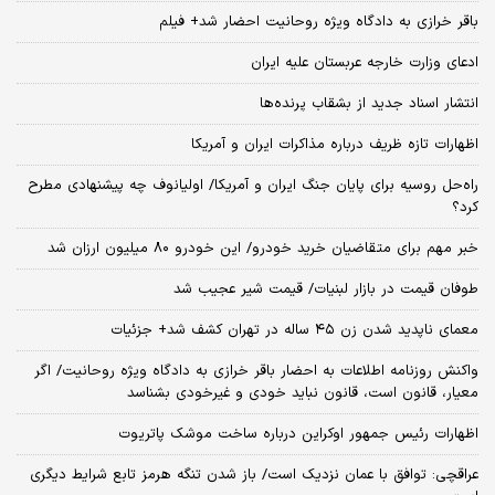
باقر خرازی به دادگاه ویژه روحانیت احضار شد+ فیلم
ادعای وزارت خارجه عربستان علیه ایران
انتشار اسناد جدید از بشقاب پرنده‌ها
اظهارات تازه ظریف درباره مذاکرات ایران و آمریکا
راه‌حل روسیه برای پایان جنگ ایران و آمریکا/ اولیانوف چه پیشنهادی مطرح
کرد؟
خبر مهم برای متقاضیان خرید خودرو/ این خودرو ۸۰ میلیون ارزان شد
طوفان قیمت در بازار لبنیات/ قیمت شیر عجیب شد
معمای ناپدید شدن زن ۴۵ ساله در تهران کشف شد+ جزئیات
واکنش روزنامه اطلاعات به احضار باقر خرازی به دادگاه ویژه روحانیت/ اگر
معیار، قانون است، قانون نباید خودی و غیرخودی بشناسد
اظهارات رئیس جمهور اوکراین درباره ساخت موشک پاتریوت
عراقچی: توافق با عمان نزدیک است/ باز شدن تنگه هرمز تابع شرایط دیگری