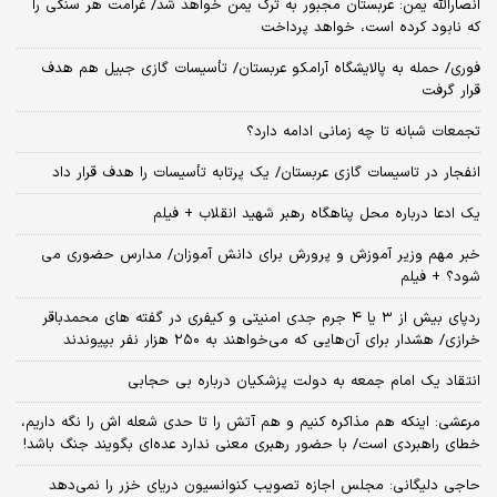
انصارالله یمن: عربستان مجبور به ترک یمن خواهد شد/ غرامت هر سنگی را
که نابود کرده است، خواهد پرداخت
فوری/ حمله به پالایشگاه آرامکو عربستان/ تأسیسات گازی جبیل هم هدف
قرار گرفت
تجمعات شبانه تا چه زمانی ادامه دارد؟
انفجار در تاسیسات گازی عربستان/ یک پرتابه تأسیسات را هدف قرار داد
یک ادعا درباره محل پناهگاه‌ رهبر شهید انقلاب + فیلم
خبر مهم وزیر آموزش و پرورش برای دانش آموزان/ مدارس حضوری می
شود؟ + فیلم
ردپای بیش از ۳ یا ۴ جرم جدی امنیتی و کیفری در گفته های محمدباقر
خرازی/ هشدار برای آن‌هایی که می‌خواهند به ۲۵۰ هزار نفر بپیوندند
انتقاد یک امام جمعه به دولت پزشکیان درباره بی حجابی
مرعشی: اینکه هم مذاکره کنیم و هم آتش را تا حدی شعله اش را نگه داریم،
خطای راهبردی است/ با حضور رهبری معنی ندارد عده‌ای بگویند جنگ باشد!
حاجی دلیگانی: مجلس اجازه تصویب کنوانسیون دریای خزر را نمی‌دهد