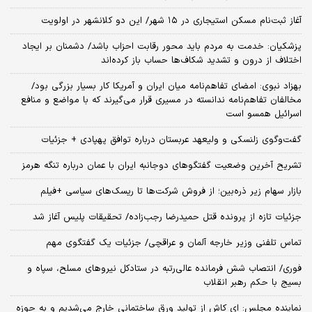
آغاز ثبت‌نام مسکن استیجاری در ۱۵ شهر/ این دو کلانشهر در اولویت
پزشکیان: خدمت به مردم باید محور رقابت احزاب باشد/ دشمنان بر ایجاد
اختلاف از درون و تشدید شکاف‌ها حساب باز کرده‌اند
بهزاد نبوی: امضای تفاهم‌نامه میان ایران و آمریکا کار بسیار بزرگی بود/
مخالفان تفاهم‌نامه ندانسته در مسیری قرار می‌گیرند که با مواضع و منافع
اسرائیل همسو است
گفت‌وگوی زلنسکی و ولیعهد عربستان درباره توافق پهپادی + جزئیات
تشریح آخرین وضعیت گفتگوهای دوجانبه ایران با عمان درباره تنگه هرمز
بازار سهام زیر ذره‌بین؛ از فروش شرکت‌ها تا ریسک‌های سیاسی +فیلم
جزئیات تازه از پرونده قتل حمیدرضا رجب‌زاده/ تحقیقات پلیس آغاز شد
تماس تلفنی وزیر خارجه آلمان و عراقچی/ جزئیات یک گفتگوی مهم
فوری/ انتصاب شش فرمانده عالی‌رتبه در ستادکل نیروهای مسلح، سپاه و
بسیج با حکم رهبر انقلاب
نماینده مجلس: ای‌ کاش از تولید ورق ساختمانی خارج می‌شدیم و به حوزه