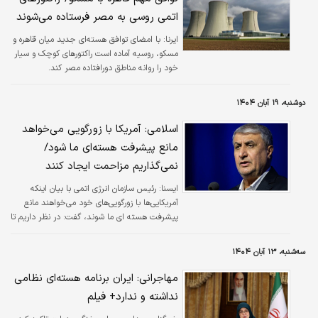
اتمی روسی به مصر فرستاده می‌شوند
ایرنا:
با امضای توافق هسته‌ای جدید میان قاهره و
مسکو، روسیه آماده است راکتورهای کوچک و سیار
خود را روانه مناطق دورافتاده مصر کند.
دوشنبه، ۱۹ آبان ۱۴۰۴
اسلامی: آمریکا با زورگویی می‌خواهد
مانع پیشرفت هسته‌ای ما شود/
نمی‌گذاریم مزاحمت ایجاد کنند
ايسنا:
رئیس سازمان انرژی اتمی با بیان اینکه
آمریکایی‌ها با زورگویی‌های خود می‌خواهند مانع
پیشرفت هسته ای ما شوند، گفت: در نظر داریم تا
در خلال همکاری با وزارت امور خارجه این موضوع
را برطرف سازیم و این تهدید را از کشور دور کنیم؛
سه‌شنبه، ۱۳ آبان ۱۴۰۴
همچنین اجازه ندهیم تا مسیر ما ناهموار باشد و
برای ما مزاحمت ایجاد کنند.
مهاجرانی: ایران برنامه هسته‌ای نظامی
نداشته و ندارد+ فیلم