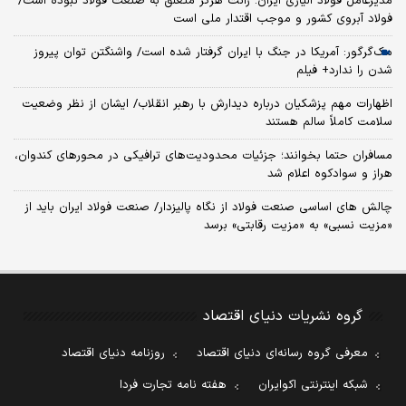
مدیرعامل فولاد آلیاژی ایران: رانت هرگز متعلق به صنعت فولاد نبوده است/
فولاد آبروی کشور و موجب اقتدار ملی است
مک‌گرگور: آمریکا در جنگ با ایران گرفتار شده است/ واشنگتن توان پیروز
شدن را ندارد+ فیلم
اظهارات مهم پزشکیان درباره دیدارش با رهبر انقلاب/ ایشان از نظر وضعیت
سلامت کاملاً سالم هستند
مسافران حتما بخوانند؛ جزئیات محدودیت‌های ترافیکی در محورهای کندوان،
هراز و سوادکوه اعلام شد
چالش‌ های اساسی صنعت فولاد از نگاه پالیزدار/ صنعت فولاد ایران باید از
«مزیت نسبی» به «مزیت رقابتی» برسد
گروه نشریات دنیای اقتصاد
معرفی گروه رسانه‌ای دنیای اقتصاد
روزنامه دنیای اقتصاد
شبکه اینترنتی اکوایران
هفته نامه تجارت فردا