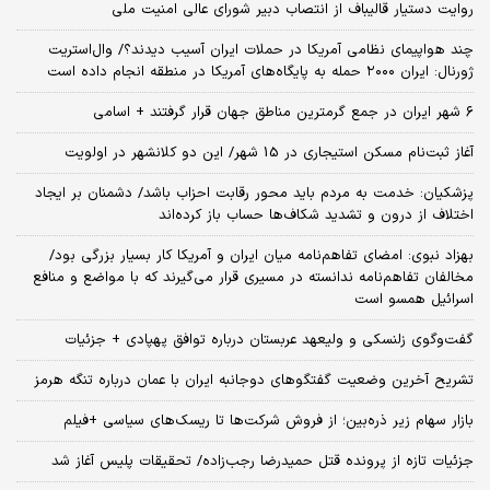
روایت دستیار قالیباف از انتصاب دبیر شورای عالی امنیت ملی
چند هواپیمای نظامی آمریکا در حملات ایران آسیب دیدند؟/ وال‌استریت
ژورنال: ایران ۲۰۰۰ حمله به پایگاه‌های آمریکا در منطقه انجام داده است
۶ شهر ایران در جمع گرمترین مناطق جهان قرار گرفتند + اسامی
آغاز ثبت‌نام مسکن استیجاری در 15 شهر/ این دو کلانشهر در اولویت
پزشکیان: خدمت به مردم باید محور رقابت احزاب باشد/ دشمنان بر ایجاد
اختلاف از درون و تشدید شکاف‌ها حساب باز کرده‌اند
بهزاد نبوی: امضای تفاهم‌نامه میان ایران و آمریکا کار بسیار بزرگی بود/
مخالفان تفاهم‌نامه ندانسته در مسیری قرار می‌گیرند که با مواضع و منافع
اسرائیل همسو است
گفت‌وگوی زلنسکی و ولیعهد عربستان درباره توافق پهپادی + جزئیات
تشریح آخرین وضعیت گفتگوهای دوجانبه ایران با عمان درباره تنگه هرمز
بازار سهام زیر ذره‌بین؛ از فروش شرکت‌ها تا ریسک‌های سیاسی +فیلم
جزئیات تازه از پرونده قتل حمیدرضا رجب‌زاده/ تحقیقات پلیس آغاز شد