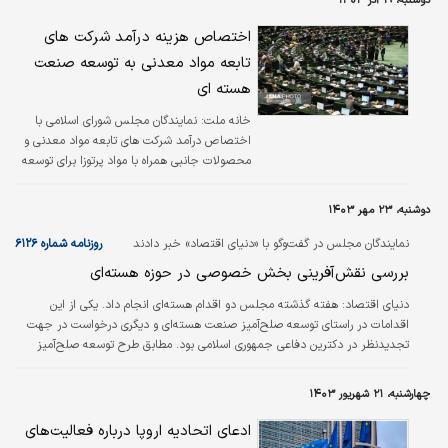
دوشنبه، ۱۹ آذر ۱۴۰۳
اختصاص هزینه درآمد شرکت های
تابعه مواد معدنی به توسعه صنعت
هسته ای
خانه ملت:
نمایندگان مجلس شورای اسلامی با
اختصاص درآمد شرکت های تابعه مواد معدنی و
محصولات جانبی همراه با مواد پرتوزا برای توسعه
صنعت هسته ای، چرخه سوخت، خرید کیک زرد
و ... موافقت کردند.
دوشنبه، ۲۳ مهر ۱۴۰۳
نمایندگان مجلس در گفت‌وگو با «دنیای اقتصاد» خبر دادند
روزنامه شماره ۶۱۲۶
بررسی نقش‌آفرینی بخش خصوصی در حوزه هسته‌ای
دنیای اقتصاد:
هفته گذشته مجلس دو اقدام هسته‌ای انجام داد. یکی از این
اقدامات در راستای توسعه صلح‌آمیز صنعت هسته‌ای و دیگری درخواست در جهت
تجدیدنظر در دکترین دفاعی جمهوری اسلامی بود. مطابق طرح توسعه صلح‌آمیز
صنعت هسته‌ای که درباره توسعه بهره‌برداری صلح‌آمیز از فناوری هسته‌ای ایران بود،
«شورای انرژی اتمی» به ریاست رئیس‌جمهور تشکیل می‌شود. همچنین این طرح بر
چهارشنبه، ۲۱ شهریور ۱۴۰۳
ایجاد حداقل هفت هزار مگاوات ظرفیت برق هسته‌ای از طریق بخش خصوصی و
خودکفایی کامل در تولید انواع ایزوتوپ‌های پایدار و رادیوایزوتوپ‌های مورد نیاز کشور
ادعای اتحادیه اروپا درباره فعالیت‌های
در…