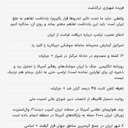
فریده شهبازی درگذشت
واعظی: نباید ما تحت تاثیر تندروها قرار بگیریم/ یادداشت تفاهم به نفع
ایران است؛ باید این یادداشت تفاهم معتبر بماند و روی آن، مذاکره کنیم
ادعای عجیب ترامپ درباره دریافت غرامت از ایران
اسرائیل آزمایش محرمانه سامانه موشکی «پیکان» را کلید زد
۱۲ کشته و مصدوم در حادثه مرگبار در شیراز + جزئیات
روزنامه انگلیسی: جنگ با ایران موشک‌های رهگیر آمریکا را تحلیل برد و
ذخیره ای برای اوکراین نمانده است/ ترامپ حتی به تکرار برجام هم نزدیک
نیست
تعرفه تلفن ثابت ۴۵ درصد گران شد + جزئیات
روایت دستیار قالیباف از انتصاب دبیر شورای عالی امنیت ملی
چند هواپیمای نظامی آمریکا در حملات ایران آسیب دیدند؟/ وال‌استریت
ژورنال: ایران ۲۰۰۰ حمله به پایگاه‌های آمریکا در منطقه انجام داده است
۶ شهر ایران در جمع گرمترین مناطق جهان قرار گرفتند + اسامی