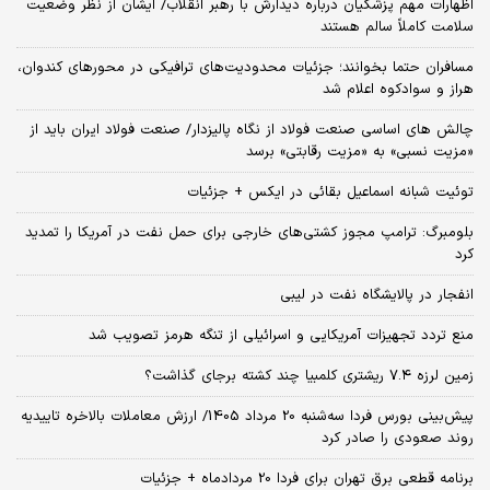
اظهارات مهم پزشکیان درباره دیدارش با رهبر انقلاب/ ایشان از نظر وضعیت
سلامت کاملاً سالم هستند
مسافران حتما بخوانند؛ جزئیات محدودیت‌های ترافیکی در محورهای کندوان،
هراز و سوادکوه اعلام شد
چالش‌ های اساسی صنعت فولاد از نگاه پالیزدار/ صنعت فولاد ایران باید از
«مزیت نسبی» به «مزیت رقابتی» برسد
توئیت شبانه اسماعیل بقائی در ایکس + جزئیات
بلومبرگ: ترامپ مجوز کشتی‌های خارجی برای حمل نفت در آمریکا را تمدید
کرد
انفجار در پالایشگاه نفت در لیبی
منع تردد تجهیزات آمریکایی و اسرائیلی از تنگه هرمز تصویب شد
زمین لرزه ۷.۴ ریشتری کلمبیا چند کشته برجای گذاشت؟
پیش‌بینی بورس فردا سه‌شنبه 20 مرداد 1405/ ارزش معاملات بالاخره تاییدیه
روند صعودی را صادر کرد
برنامه قطعی برق تهران برای فردا 20 مردادماه + جزئیات