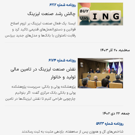
خود رشد نکرده است؛ لذا بانک مرکزی به دنبال
روزنامه شماره ۶۲۱۲
تدوین دستور‌العمل های جامع برای این صنعت
چالش رشد صنعت لیزینگ
است.
ایسنا: یک فعال صنعت لیزینگ بر لزوم اصلاح
قوانین و دستورالعمل‌‌‌های قدیمی تاکید کرد و
رقابت نامتوازن با بانک‌ها و مدل‌‌‌های جدید بیزنس
را از عوامل تهدیدکننده این صنعت دانست.
لیزینگ نوعی قرارداد با توافق میان دو نفر یا
سه‌شنبه، ۲۰ آذر ۱۴۰۳
بیشتر، اعم از اشخاص حقیقی یا حقوقی است که
به‌منظور بهره‌‌‌برداری از عین کالا یا منفعت کالای
روزنامه شماره ۶۱۷۴
سرمایه‌‌‌ای یا مصرفی بادوام که از قابلیت اجاره
نقش‌ صنعت لیزینگ در تامین مالی
برخوردار باشد، منعقد می‌شود و مجموعه‌‌‌ای از
تولید و خانوار
مبادلات اقتصادی مشتمل بر خرید، اجاره و در
نهایت فروش (تملیک) را دربرمی‌گیرد.
پژوهشکده پولی و بانکی: سرپرست پژوهشکده
پولی و بانکی بانک مرکزی گفت: اگر بتوانیم
چارچوبی طراحی کنیم تا نقش لیزینگ‌ها در تامین
مالی تولید و خانوارها توسعه یابد، این صنعت
جایگاه مناسب خود را پیدا می‌کند. کورش پرویزیان
جمعه، ۲۲ دی ۱۴۰۲
در جلسه هماهنگی همایش ملی صنعت لیزینگ و
تامین مالی اظهار کرد: باید تلاش کنیم تعامل بین
روزنامه شماره ۵۹۲۳
بانک مرکزی و اشخاص تحت نظارت، مثبت و رو به
شاخص‌های کل و هم‏‏‌وزن پس از سه‌هفته، بازدهی مثبت به ثبت رساندند
جلو باشد و تمهیداتی که در پژوهشکده دنبال