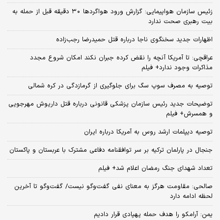
زئیس سازمان هواپیمایی: گزارش ورود هواگردها ٣٠ دقیقه قبل از حمله به
بیت رهبری صحت ندارد
اظهارات جدید سخنگوی ناجا درباره قتل حمیدرضا رجب‌زاده
عراقچی: تا آمریکا آنچه را نقض کرده جبران نکند امکان شروع مجدد
مذاکرات وجود ندارد+ فیلم
توصیه به مصرف سوپ سگ برای جلوگیری از گرمازدگی در کره شمالی
توضیحات جدید رئیس سازمان پزشکی قانونی درباره قتل داریوش مهرجویی
و همسرش+ فیلم
توصیه دیپلمات ارشد روس به آمریکا درباره ایران
جنجال در پارلمان ترکیه بر سر توافقنامه دفاعی مشترک با عربستان و پاکستان
تعداد شهدای جنگ رمضان اعلام شد+ فیلم
صالحی: مقاومت هرگز به معنای نفی گفت‌وگو نیست/ گفت‌وگو تا آخرین
لحظه ادامه دارد
یمن: آرامکو را هدف حمله پهپادی قرار دادیم