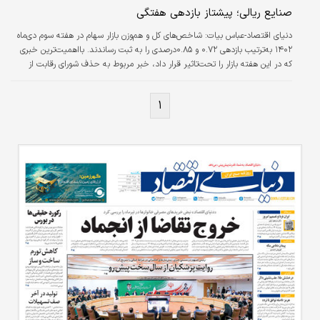
صنایع ریالی؛ پیشتاز بازدهی هفتگی
می‌کنیم در همین راستا است. وی افزود: اگر
بتوانیم چارچوبی طراحی کنیم تا نقش لیزینگ‌ها
دنیای اقتصاد-عباس بیات:
شاخص‌های کل و هم‏‏‌وزن بازار سهام در هفته سوم دی‌ماه
(شرکت‌های واسپاری) در تامین…
۱۴۰۲ به‏‏‌ترتیب بازدهی ۰.۷۲ و ۰.۸۵درصدی را به ثبت رساندند. بااهمیت‏‏‌ترین خبری
که در این هفته بازار را تحت‌تاثیر قرار داد، خبر مربوط به حذف شورای رقابت از
قیمت‌گذاری خودرو و واگذاری قیمت‌گذاری به وزارت صمت بود. این موضوع سبب
شده است تا عصر جدیدی در قیمت‌گذاری خودرو رقم بخورد و از این پس قیمت
۱
خودروهای داخلی براساس جمع هزینه تولید به علاوه ۲.۵درصد سود به دست آید که
این امر موجب خروج خودروسازان از زیاندهی می‌شود. یکی دیگر از اتفاقات مثبت
هفته…