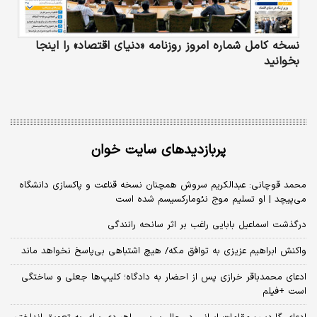
نسخه کامل شماره امروز روزنامه «دنیای‌ اقتصاد» را اینجا
بخوانید
پربازدیدهای سایت خوان
محمد قوچانی: عبدالکریم سروش همچنان نسخه قناعت و پاکسازی دانشگاه
می‌پیچد | او تسلیم موج نئومارکسیسم شده است
درگذشت اسماعیل بابایی راغب بر اثر سانحه رانندگی
واکنش ابراهیم عزیزی به توافق مکه/ هیچ اشتباهی بی‌پاسخ نخواهد ماند
ادعای محمدباقر خرازی پس از احضار به دادگاه؛ کلیپ‌ها جعلی و ساختگی
است +فیلم