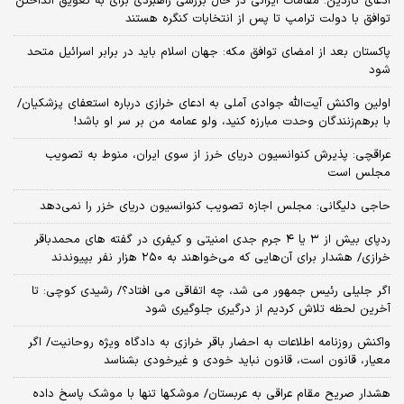
ادعای گاردین: مقامات ایرانی در حال بررسی راهبردی برای به تعویق انداختن
توافق با دولت ترامپ تا پس از انتخابات کنگره هستند
پاکستان بعد از امضای توافق مکه: جهان اسلام باید در برابر اسرائیل متحد
شود
اولین واکنش آیت‌الله جوادی آملی به ادعای خرازی درباره استعفای پزشکیان/
با برهم‌زنندگان وحدت مبارزه کنید، ولو عمامه من بر سر او باشد!
عراقچی: پذیرش کنوانسیون دریای خرز از سوی ایران، منوط به تصویب
مجلس است
حاجی دلیگانی: مجلس اجازه تصویب کنوانسیون دریای خزر را نمی‌دهد
ردپای بیش از ۳ یا ۴ جرم جدی امنیتی و کیفری در گفته های محمدباقر
خرازی/ هشدار برای آن‌هایی که می‌خواهند به ۲۵۰ هزار نفر بپیوندند
اگر جلیلی رئیس جمهور می شد، چه اتفاقی می افتاد؟/ رشیدی کوچی: تا
آخرین لحظه تلاش کردیم از درگیری جلوگیری شود
واکنش روزنامه اطلاعات به احضار باقر خرازی به دادگاه ویژه روحانیت/ اگر
معیار، قانون است، قانون نباید خودی و غیرخودی بشناسد
هشدار صریح مقام عراقی به عربستان/ موشکها تنها با موشک پاسخ داده