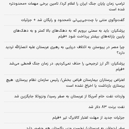
ترامپ زمان پایان جنگ ایران را اعلام کرد/ تامین برخی مهمات «محدودتر»
شده است
گفت‌وگوی متنی با چت‌جی‌پی‌تی نامحدود و رایگان شد + جزئیات
پزشکیان: باید به سمتی برویم که به دهک‌های بالا کمتر و به دهک‌های
پایین یارانه‌های بیشتر پرداخت شود +فیلم
چرا مصر در پیوستن به ائتلاف دریایی به رهبری عربستان علیه انصارالله تردید
دارد؟
پزشکیان: اگر ارز ترجیحی را حذف نمی‌کردیم، در زمان جنگ قحطی می‌شد
+فیلم
اعتراض پرستاران بیمارستان فیاض بخش/ رئیس سازمان نظام پرستاری: هیچ
پرستاری بازداشت یا اخراج نشده است
واردات نفت خام آمریکا از عربستان به صفر رسید/ ونزوئلا جایگزین شد
نفت برنت ۸۳ دلار شد
جزئیات جدید از مهلت اعتبار کالابرگ تیر +فیلم
سفر اردوغان به عربستان/ نخست وزیر پاکستان هم حضور دارد