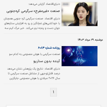
دنیای‌اقتصاد گزارش می‌دهد؛
صنعت «غیرمفرح» سرگرمی کره‌جنوبی
دنیای اقتصاد: صنعت سرگرمی کره جنوبی همچنان
با خودکشی‌های غم‌انگیز و رو به افزایش ستاره‌های
جوان دست و پنجه نرم می‌کند. خبر مرگ کیم سه
رون، بازیگر ۲۴ ساله، که روز یکشنبه جسدش پیدا
شد، بار دیگر این صنعت را در شوک فرو برد. این
دوشنبه، ۲۹ مرداد ۱۴۰۳
حادثه تلخ، بررسی جدی‌تر و دقیق‌تر معضل
خودکشی در میان چهره‌های شناخته شده‌ این
روزنامه شماره ۶۰۸۴
کشور را می‌طلبد.
صنعت سرگرمی با هوش مصنوعی به کدام سو
می‌رود؟
آینده بدون سناریو
دنیای اقتصاد:
نتایج یک پژوهش نشان می‌دهد
درصد قابل‌توجهی از مشاغل صنعت سرگرمی تا
سال ۲۰۲۶ میلادی با هوش مصنوعی جایگزین
می‌شوند. این نظرسنجی با عنوان «آینده بدون
سناریو: تاثیر هوش مصنوعی مولد بر مشاغل
۱
صنعت سرگرمی» میان مدیران صنعت سرگرمی
انجام شده و نتایج آن گویاست که تقریبا
۲۱.۴درصد از مشاغل در حوزه سینما، تلویزیون و
انیمیشن تا سال ۲۰۲۶ در آمریکا احتمالا به اندازه