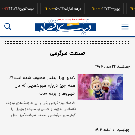
۰٫۰۰ 
یورو
217,300
۰٫۰۰ %
درهم امارات
50,991
۰٫۰۰ %
بیت کوین
64,768
۲۳ %
صنعت سرگرمی
چهارشنبه، ۲۲ مرداد ۱۴۰۴
لابوبو چرا اینقدر محبوب شده است؟/
همه چیز درباره هیولاهایی که دل
خیلی‌ها را برده است
اقتصادنیوز:
گرفتن یکی از این عروسک‌های کوچک
۱۵سانتی لابوبو، از جنس پلاستیک و وینیل، با
گوش‌های خرگوشی و لبخند شیطنت‌آمیز، مثل
انجام یک کار غیرممکن است، یا حداقل چیزی
سخت‌تر از پرداخت ۹۹/۲۷ دلار به‌عنوان قیمت
چهارشنبه، ۰۱ اسفند ۱۴۰۳
رسمی آن!