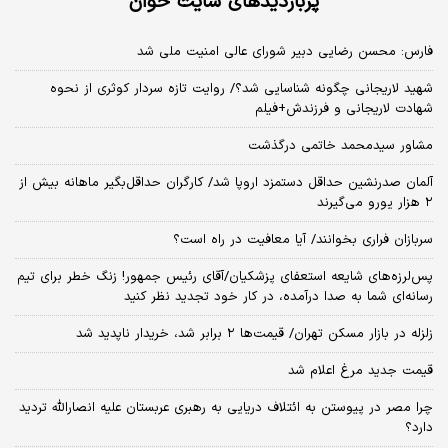
پربازدیدهای سایت خوان
فارس: محسن رضایی دبیر شورای عالی امنیت ملی شد
شهید لاریجانی چگونه شناسایی شد؟/ روایت تازه سردار کوثری از نحوه
شهادت لاریجانی و فرزندش+فیلم
مشاور سیدمحمد خاتمی درگذشت
آلمان صدرنشین حداقل دستمزد اروپا شد/ کارگران حداقل‌بگیر ماهانه بیش از
۲ هزار یورو می‌گیرند
سربازان فراری بخوانند/ آیا معافیت در راه است؟
پس‌لرزه‌های شایعه استعفای پزشکیان/آقای رئیس جمهور! زنگ خطر برای تیم
رسانه‌ای شما به صدا درآمده، در کار خود تجدید نظر کنید
زلزله در بازار مسکن تهران/ قیمت‌ها ۲ برابر شد، خریدار ناپدید شد
قیمت جدید مرغ اعلام شد
چرا مصر در پیوستن به ائتلاف دریایی به رهبری عربستان علیه انصارالله تردید
دارد؟