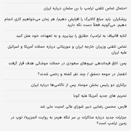
احتمال تماس تلفنی ترامپ با بن سلمان درباره ایران
پزشکیان: باید مبلغ کالابرگ را افزایش دهیم/ هر زمان می‌خواهیم کاری انجام
دهیم، می‌گویند فعلاً دست نگه دارید
کنایه قالیباف به ترامپ/ حقایق را بپذیرید و به تعهدات خود عمل کنید
تماس تلفنی وزیران خارجه ایران و موریتانی درباره حملات آمریکا و اسرائیل
علیه ایران
یمن: اتاق فرماندهی نیروهای سعودی در حملات موشکی هدف قرار گرفت
انفجار در حومه دمشق / چند نفر کشته و زخمی شدند؟
برکناری دو رئیس بخش موساد پس از ناکامی‌ها درباره ایران
تحریم های جدید آمریکا علیه کوبا
فارس: محسن رضایی دبیر شورای عالی امنیت ملی شد
جزئیات جدید درباره مذاکرات بر سر تنگه هرمز به روایت الجزیره/ توپ در
زمین ترامپ است؟