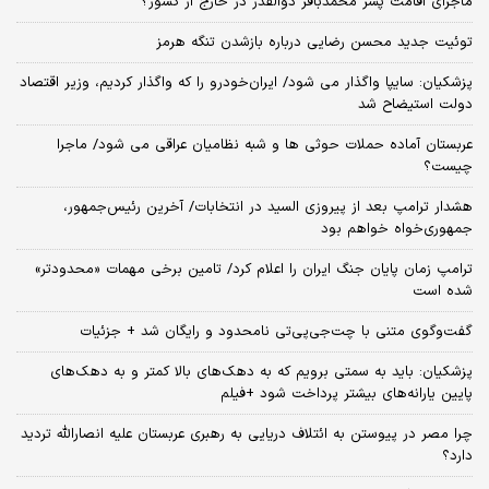
ماجرای اقامت پسر محمدباقر ذوالقدر در خارج از کشور؟
توئیت جدید محسن رضایی درباره بازشدن تنگه هرمز
پزشکیان: سایپا واگذار می شود/ ایران‌خودرو را که واگذار کردیم، وزیر اقتصاد
دولت استیضاح شد
عربستان آماده حملات حوثی ها و شبه نظامیان عراقی می شود/ ماجرا
چیست؟
هشدار ترامپ بعد از پیروزی السید در انتخابات/ آخرین رئیس‌جمهور،
جمهوری‌خواه خواهم بود
ترامپ زمان پایان جنگ ایران را اعلام کرد/ تامین برخی مهمات «محدودتر»
شده است
گفت‌وگوی متنی با چت‌جی‌پی‌تی نامحدود و رایگان شد + جزئیات
پزشکیان: باید به سمتی برویم که به دهک‌های بالا کمتر و به دهک‌های
پایین یارانه‌های بیشتر پرداخت شود +فیلم
چرا مصر در پیوستن به ائتلاف دریایی به رهبری عربستان علیه انصارالله تردید
دارد؟