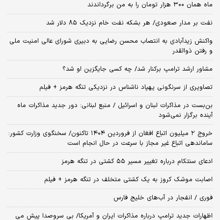
ماه همان ۳۰۰ هزار تومان را به من برگرداندند
نفت بر مدار صعودی/ هر بشکه نفت خام نزدیک ۸۵ دلار شد
واکنش زیدآبادی به انتصاب محسن رضایی به دبیری شورای عالی امنیت ملی
و رفتن ذوالقدر
مشاور ارشد ترامپ برکنار شد/ چه کسی جایگزین او شد؟
تصاویری از سرنگونی پهپاد ناشناس در نزدیکی تنگه هرمز + فیلم
بن‌بست در مذاکرات لبنان و اسرائیل / منبع لبنانی: دور جدید مذاکرات ماه
آینده برگزار نمی‌شود
خروج ۲ میلیون اتباع افغان از فروردین ۱۴۰۴ تاکنون/ سخنگوی وزارت کشور:
ساماندهی اتباع غیر مجاز با سرعت در حال انجام است
ادعای سنتکام درباره تغییر مسیر ۵۵ کشتی در تنگه هرمز
اصابت موشک کروز به یک کشتی متخلف در تنگه هرمز + فیلم
فوری / انفجار در آب‌های خلیج فارس
اظهارات جدید ترامپ درباره مذاکرات ایران و آمریکا/ بی سروصدا پیش می