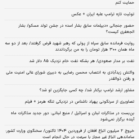
حمایت کنم
توئیت تازه ترامپ علیه ایران + عکس
حضور جنجالی «دیپلمات سابق بشار اسد» در جشن تولد مسکو/ بشار
الجعفری کیست؟
روایت فرمانده سابق سپاه از پولی که رهبر شهید قرض گرفتند/ بعد از دو سه
ماه همان ۳۰۰ هزار تومان را به من برگرداندند
نفت بر مدار صعودی/ هر بشکه نفت خام نزدیک 85 دلار شد
واکنش زیدآبادی به انتصاب محسن رضایی به دبیری شورای عالی امنیت ملی
و رفتن ذوالقدر
مشاور ارشد ترامپ برکنار شد/ چه کسی جایگزین او شد؟
تصاویری از سرنگونی پهپاد ناشناس در نزدیکی تنگه هرمز + فیلم
بن‌بست در مذاکرات لبنان و اسرائیل / منبع لبنانی: دور جدید مذاکرات ماه
آینده برگزار نمی‌شود
خروج ۲ میلیون اتباع افغان از فروردین ۱۴۰۴ تاکنون/ سخنگوی وزارت کشور:
ساماندهی اتباع غیر مجاز با سرعت در حال انجام است