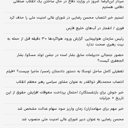
سردار ابن‌الرضا: امروز در وزارت دفاع در حال ساختن یک انقلاب صنعتی
دفاعی هستیم
تسنیم خبر انتصاب محسن رضایی در شورای عالی امنیت ملی را حذف کرد
فوری / انفجار در آب‌های خلیج فارس
رئیس سازمان هواپیمایی: گزارش ورود هواگردها ٣٠ دقیقه قبل از حمله به
بیت رهبری صحت ندارد
حضور جنجالی «دیپلمات سابق بشار اسد» در جشن تولد مسکو/ بشار
الجعفری کیست؟
تعطیلی کامل ساحل توسکا به دستور دادستان رامسر/ ماجرا چیست؟ +فیلم
انتصاب محمدباقر ذوالقدر به عنوان مشاور سیاسی رهبر معظم انقلاب
خبر خوش برای بازنشستگان/ احتمال پرداخت معوقات افزایش حقوق از این
تاریخ + جزئیات
خبر مهم برای سهامداران/ زمان واریز سود سهام عدالت مشخص شد
محسن رضایی به عنوان دبیر شورای عالی امنیت ملی منصوب شد