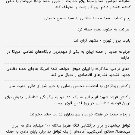
نماینده مجلس: صداوسیما برای حمایت از جبلی امضا جمع می‌کند/ به تلفن
کننده هشدار دادم این کار زشت را متوقف کند
پیام تسلیت سید محمد خاتمی به سید حسن خمینی
اسرائیل به جنوب لبنان حمله کرد
بلیت پرواز تهران - مشهد گران شد
جزئیات جدید از حمله ایران به یکی از مهم‌ترین پایگاه‌های نظامی آمریکا در
امارات
ادعای ترامپ: مذاکرات با ایران موفق خواهد شد/ آمریکا به‌جای حمله نظامی
جدید، تشدید فشارهای اقتصادی را دنبال می کند
واکنش زیدآبادی به انتصاب محسن رضایی به دبیر شورای عالی امنیت ملی
واکنش فرزند شهید لاریجانی به یک ادعا درباره چگونگی شناسایی پدرش برای
ترور/ فرضیه شناسایی در روز قدس قوی نیست
واریزی جدید در هفته دولت/ سهامداران عدالت حتما بخوانند
توافق پیشنهادی برای بازگشایی تنگه هرمز سالانه ۱۰۰ میلیارد دلار به ایران
می‌دهد!/ سناتور آمریکایی: آماده‌ام از یک توافق بد برای پایان دادن به جنگ