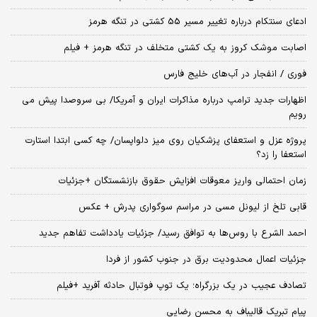
ادعای سنتکام درباره تغییر مسیر 55 کشتی در تنگه هرمز
اصابت موشک کروز به یک کشتی متخلف در تنگه هرمز + فیلم
فوری / انفجار در آب‌های خلیج فارس
اظهارات جدید ترامپ درباره مذاکرات ایران و آمریکا/ بی سروصدا پیش می
رویم
پروژه عزل و استعفای پزشکیان روی میز دلواپسان/ چه کسی ابتدا استارت
استعفا را زد؟
زمان احتمالی واریز معوقات افزایش حقوق بازنشستگان +جزئیات
قابی تلخ از لیونل مسی در مراسم سوگواری پدرش + عکس
احمد الشرع با روس‌ها به توافق رسید/ جزئیات یادداشت تفاهم جدید
جزئیات اعمال محدودیت برق در جنوب کشور از فردا
تصادف عجیب در یک بزرگراه؛ یک توپ فوتبال حادثه‌ آفرید +فیلم
پیام تبریک قالیباف به محسن رضایی