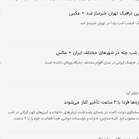
ت
ات بازار در حوزه میوه و خشکبار و انواع خوراکی‌ها باعث شد بازار شب یلدا متفاوت‌تر از
شد؛ تفاوتی که به نحوی بر حجم و گستره مراسم باستانی شب یلدا در کشور بی‌تاثیر نبود.
ی ترافیک تهران خبرساز شد + عکس
آ
ب
ک امشب شب یلدا در تهران خبرساز شد.
ز
م
خ
م شب چله در شهرهای مختلف ایران + عکس
 فرهنگ ایرانی در میان اقوام مختلف جایگاه ویژه‌ای داشته است.
ق
ت
س
ر
لام کرد؛
ل
۲ ساعت تأخیر آغاز می‌شوند
پ
سخنگوی دولت گفت: در راستای پاسداشت ارزش‌های خانواده و آیین‌های کهن ایرانی در شب
یلدا، هیأت دولت مصوب کرد کلیه مدارس، ادارات و مؤسسات دولتی، فردا فعالیت خود را با ۲ ساعت
ه