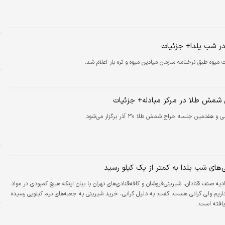
ح
زل
ر
ر شب یلدا+ جزئیات
پ
میوه طبق نرخنامه سازمان میادین میوه و تره بار اعلام شد.
ض
د
 شمش طلا در مرکز مبادله+ جزئیات
و
هفتمین جلسه حراج شمش طلا ۳۰ آذر برگزار می‌شود.
ح
م
ت
ح
‌های شب یلدا به کمتر از یک کیلو رسید
یه صنف قنادان، شیرینی‌فروشان و کافه‌قنادی‌های تهران با بیان اینکه هیچ کمبودی در مواد
و
داریم ولی گرانی هست، گفت: به دلیل گرانی، خرید شیرینی به جعبه‌های نیم کیلویی رسیده
افته است.
ش