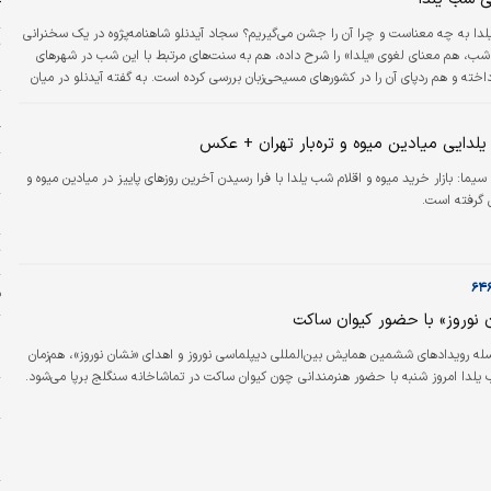
ک
لدا به چه معناست و چرا آن را جشن می‌گیریم؟ سجاد آیدنلو شاهنامه‌پژوه در یک سخنرانی
ت
شب‌، هم معنای لغوی «یلدا» را شرح داده، هم به سنت‌های مرتبط با این شب در شهرهای
ا
اخته و هم ردپای آن را در کشورهای مسیحی‌زبان بررسی کرده است. به گفته آیدنلو در میان
هان از جمله ایران، مجموعه‌ای از جشن‌ها به نام جشن‌های کشاورزی که در ارتباط با
ی
سائل کشاورزی است، برگزار می‌شود.
گ
یلدایی میادین میوه و تره‌بار تهران + عکس
ا
 سیما:
بازار خرید میوه و اقلام شب یلدا با فرا رسیدن آخرین روز‌های پاییز در میادین میوه و
نق گرفته است.
ب
ت
ف
 نوروز» با حضور کیوان ساکت
ج
ه رویدادهای ششمین همایش بین‌المللی دیپلماسی نوروز و اهدای «نشان نوروز»، هم‌زمان
ا
 یلدا امروز شنبه با حضور هنرمندانی چون کیوان ساکت در تماشاخانه سنگلج برپا می‌شود.
ج
و
خ