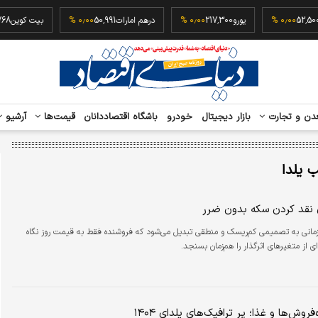
که
52,500,000
۰٫۰۰ %
یورو
217,300
۰٫۰۰ %
درهم امارات
50,991
۰٫۰۰ %
بیت ک
دن و تجارت
بازار دیجیتال
خودرو
باشگاه اقتصاددانان
قیمت‌ها
آرشیو
 یلدا
ای نقد کردن سکه بدون ضرر
مانی به تصمیمی کم‌ریسک و منطقی تبدیل می‌شود که فروشنده فقط به قیمت روز نگاه
ی از متغیرهای اثرگذار را هم‌زمان بسنجد.
روش‌ها و غذا؛ پر ترافیک‌های یلدای ۱۴۰۴