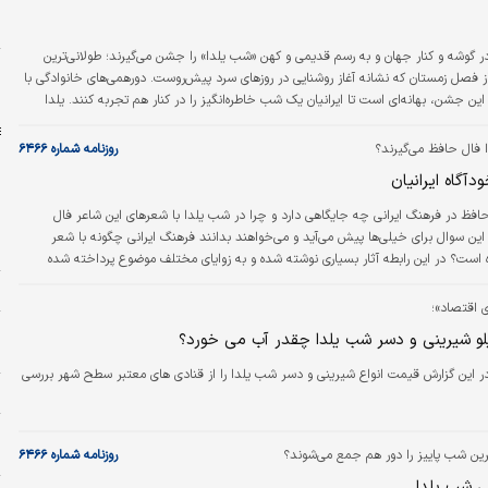
ز
س
ر گوشه و کنار جهان و به رسم قدیمی و کهن «شب یلدا» را جشن می‌گیرند؛ طولانی‌ترین
و
 فصل زمستان که نشانه آغاز روشنایی در روزهای سرد پیش‌روست. دورهمی‌های خانوادگی با
ح
 این جشن، بهانه‌ای است تا ایرانیان یک شب خاطره‌انگیز را در کنار هم تجربه کنند. یلدا
: عبدالرحمن رأفتی - تسنیم)
 فال حافظ می‌گیرند؟
روزنامه شماره ۶۴۶۶
آگاه ایرانیان
افظ در فرهنگ ایرانی چه جایگاهی دارد و چرا در شب یلدا با شعرهای این شاعر فال
پ
این سوال برای خیلی‌ها پیش می‌آید و می‌خواهند بدانند فرهنگ ایرانی چگونه با شعر
و
 است؟ در این رابطه آثار بسیاری نوشته شده و به زوایای مختلف موضوع پرداخته شده
م
ای اقتصاد»؛
پ
و شیرینی و دسر شب یلدا چقدر آب می خورد؟
ا
در این گزارش قیمت انواع شیرینی و دسر شب یلدا را از قنادی های معتبر سطح شهر بررسی
ا
پ
ا
خرین شب پاییز را دور هم جمع می‌شوند؟
روزنامه شماره ۶۴۶۶
ی شب یلدا