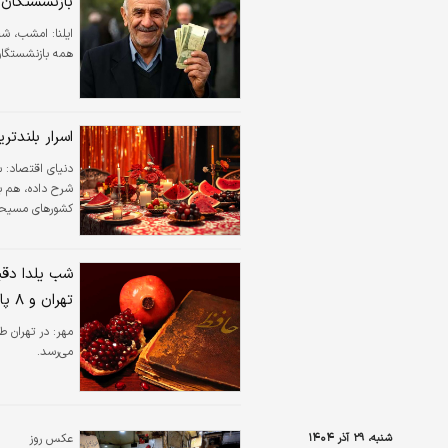
بازنشستگان ا
ایلنا:
امشب، شب ی
همه بازنشستگان 
اسرار بلند‌ت
دنیای اقتصاد:
س
شرح داده، هم به
کشورهای مسیحی‌
شب یلدا دقی
تهران و ۸ پایتخت جهانی/ روستای مرزی بورآلان بلند‌ترین شب چله ایران را دارد
مهر:
می‌رسد.
شنبه، ۲۹ آذر ۱۴۰۴
عکس روز