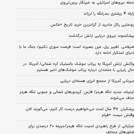
مله نیروهای اسرائیلی به خبرنگار پرس‌تی‌وی
زله ۴ ریشتری بندرلنگه را لرزاند
ونمایی رئال مادرید از گرانترین خرید تاریخ +عکس
یشکسوت نیروی دریایی ارتش درگذشت
رغامی: تغییر ریل، عین بصیرت است؛ فرصت سوزی نکنیم/ جنگ ما با
نیای استکبار ادامه دارد
اکنش ارتش آمریکا به پرتاب موشک بالستیک کره شمالی/ آمریکا: در
ال رایزنی با متحدان درباره پرتاب موشک‌های اخیر هستیم
یزبانی آمریکا از مجمع انرژی هسته‌ای دریایی
رتیبات جدید تنگه هرمز/ فارس: کریدورهای شمالی و جنوبی تنگه هرمز
ذف می‌شوند
پزشکیان: ۴۷ سال است می‌خواهیم درست کار کنیم، می‌گویند الان
قتش نیست +فیلم
جزئیاتی از طرح راهبردی امنیت تنگه هرمز/جریمه ۲۰ درصدی برای
ناورهای متخلف