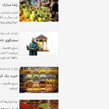
یلدا مبارک
امشب ایرانیان د
شب سال در آغاز
خوراکی‌های ویژه
مبارک! (عکس‌ها
چرا در شب یلدا
سخنگوی ناخود
دنیای اقتصاد:
ح
می‌گیرند؟ شاید 
حافظ گره خورده
است.
بازار از لنز «دنی
خرید یک کیل
دنیای اقتصاد: 
کرده‌ایم.
چرا ایرانی‌ها آ
اسرار دورهم