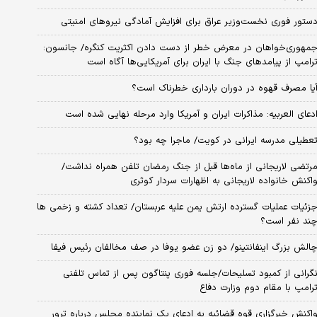
ستور فوری نخست‌وزیر عراق برای افزایش آمادگی نیروهای امنیتی
مهوری‌خواهان در معرض خطر از دست دادن اکثریت کنگره/ جانسون:
رامپ از پیامدهای جنگ با ایران برای آمریکایی‌ها آگاه است
یا مصرف قهوه در دوران بارداری خطرناک است؟
دعای العربیه: مذاکرات ایران و آمریکا وارد مرحله نهایی شده است
عطیلی مدرسه ایرانی در کویت/ ماجرا چه بود؟
رتضی لاریجانی از ماه‌ها قبل از جنگ رمضان تلفن همراه نداشت/
اکنش خانواده لاریجانی به اظهارات سردار کوثری
زئیات عملیات گسترده ارتش یمن علیه عربستان/ تعداد کشته و زخمی ها
ند نفر است؟
الش بزرگ اینفانتینو/ دو زن عضو یوفا در صف مخالفان رئیس فیفا
گرانی از کمبود تسلیحات/جلسه فوری پنتاگون پس از تماس تلفنی
رامپ با مقام دوم وزارت دفاع
اکنش خبرگزاری قوه قضائیه به ادعای یک نماینده مجلس درباره ترور