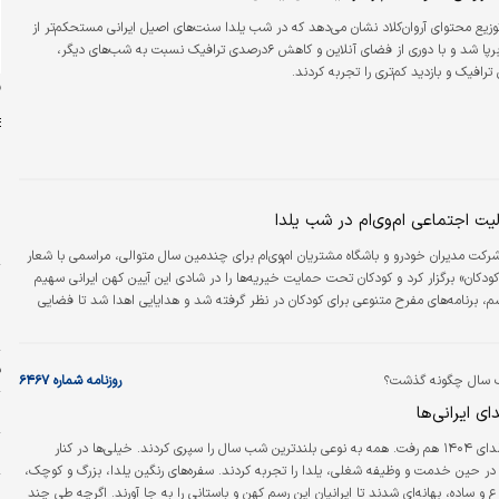
وزیع محتوای آروان‌کلاد نشان می‌دهد که در شب یلدا سنت‌های اصیل ایرانی مستحکم‌تر از
هر شب دیگری برپا شد و با دوری از فضای آنلاین و کاهش ۶درصدی ترافیک نسبت به شب‌های دیگر،
ترافیک و بازدید کم‌تری را تجربه کردند.
ن
ت اجتماعی ام‌وی‌ام در شب یلدا
ش
ش
رکت مدیران خودرو و باشگاه مشتریان ام‌وی‌ام برای چندمین سال متوالی، مراسمی با شعار
کودکان» برگزار کرد و کودکان تحت حمایت خیریه‌ها را در شادی این آیین کهن ایرانی سهیم
پ
سم، برنامه‌های مفرح متنوعی برای کودکان در نظر گرفته شد و هدایایی اهدا شد تا فضایی
س
ز برایشان رقم بخورد.
د
ف
ب سال چگونه گذشت؟
روزنامه شماره ۶۴۶۷
م
ای ایرانی‌ها
دنیای‌اقتصاد: یلدای ۱۴۰۴ هم رفت. همه به نوعی بلندترین شب سال را سپری کردند. خیلی‌ها در کنار
س
 در حین خدمت و وظیفه شغلی، یلدا را تجربه کردند. سفره‌های رنگین یلدا، بزرگ و کوچک،
پ
ع و ساده، بهانه‌ای شدند تا ایرانیان این رسم کهن و باستانی را به جا آورند. اگرچه طی چند