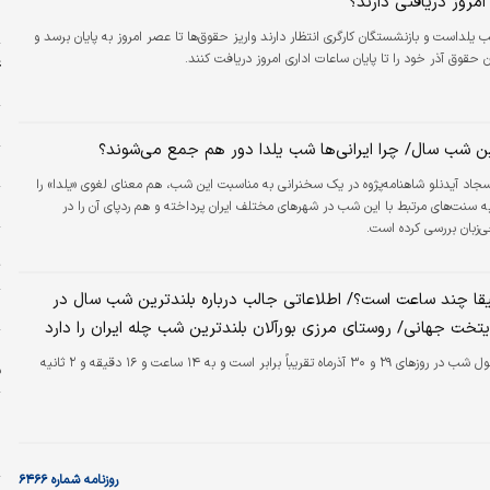
ک
مروز دریافتی دارند؟
س
لداست و بازنشستگان کارگری انتظار دارند واریز حقوق‌ها تا عصر امروز به پایان برسد و
حقوق آذر خود را تا پایان ساعات اداری امروز دریافت کنند.
غ
ش
م
رین شب سال/ چرا ایرانی‌ها شب یلدا دور هم جمع می‌شوند؟
خ
جاد آیدنلو شاهنامه‌پژوه در یک سخنرانی به مناسبت این شب‌، هم معنای لغوی «یلدا» را
ش
 سنت‌های مرتبط با این شب در شهرهای مختلف ایران پرداخته و هم ردپای آن را در
زبان بررسی کرده است.
خ
ت
قا چند ساعت است؟/ اطلاعاتی جالب درباره بلندترین شب سال در
ل
در تهران طول شب در روزهای ۲۹ و ۳۰ آذرماه تقریباً برابر است و به ۱۴ ساعت و ۱۶ دقیقه و ۲ ثانیه
ف
پ
پ
ن
روزنامه شماره ۶۴۶۶