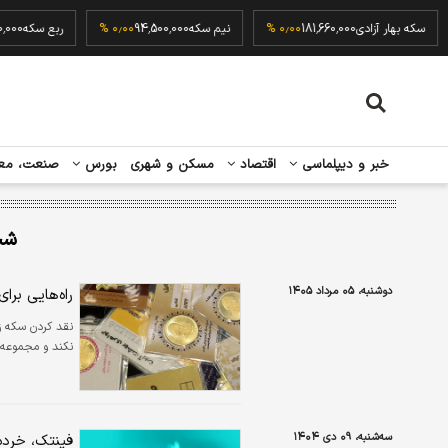
۰٫۰
سکه بهار آزادی
181,660,000
۰٫۰۰ %
نیم سکه
94,500,000
۰٫۰۰ %
ربع س
خبر و دیپلماسی
اقتصاد
مسکن و شهری
بورس
صنعت، مع
شب
دوشنبه، ۰۵ مرداد ۱۴۰۵
راه‌هایی بر
نقد کردن سکه ز
نکند و مجموعه‌ا
سه‌شنبه، ۰۹ دی ۱۴۰۴
فینتک، خرده‌ف