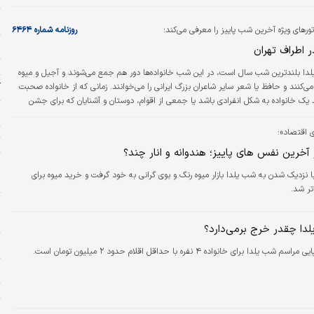
د
تورهای ویژه آخرین شب پاییز را معرفی می‌کند؛
روزنامه شماره ۶۴۶۴
ج
 اطراف تهران
ت
لدا بلندترین شب سال است، در این شب خانواد‌ه‌ها دور هم جمع می‌شوند‌ و آجیل و میوه
آ
کنند و حافظ یا شعر سایر شاعران بزرگ ایرانی را می‌‌خوانند. زمانی که از خانواده صحبت
د یک خانواده به شکل انفرادی باشد یا جمعی از اقوام، دوستان و آشنایان که برای جشن
ا
ور هم جمع شده‌اند.
ای اقتصاد»؛
ت
ر آخرین نفس های پاییز؛ هندوانه و انار چند؟
م
ا نزدیک شدن به شب یلدا بازار میوه رنگ و بوی گرانی به خود گرفت و خرید میوه برای
و
ر شد.
ج
چ
دا چقدر خرج بر‌می‌دارد؟
چ
 شب یلدا برای خانواده ۴ نفره با حداقل اقلام حدود ۲ میلیون تومان است.
ن
ت
و