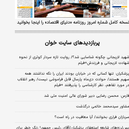
سخه کامل شماره امروز روزنامه «دنیای‌ اقتصاد» را اینجا بخوانید
پربازدیدهای سایت خوان
هید لاریجانی چگونه شناسایی شد؟/ روایت تازه سردار کوثری از نحوه
هادت لاریجانی و فرزندش+فیلم
زشکیان: تنها کسانی که در خیابان بودند ایران را نگه نداشتند همه
هیم هستند/ حوادث دی‌ماه پارسال قابل فراموشی نیست/ رهبر انقلاب
ر مورد تفاهم، نظر کارشناسی را پذیرفتند +فیلم
ارس: محسن رضایی دبیر شورای عالی امنیت ملی شد
شاور سیدمحمد خاتمی درگذشت
ربازان فراری بخوانند/ آیا معافیت در راه است؟
س‌لرزه‌های شایعه استعفای پزشکیان/آقای رئیس جمهور! زنگ خطر برای