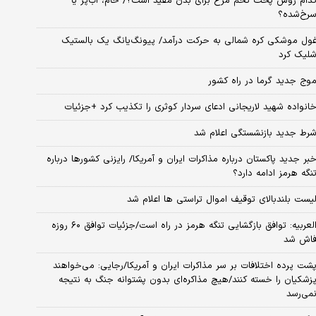
دام روش پخت تخم مرغ برای بدن مفید است؟/ خام، آب‌پز یا
رخ‌شده؟
ول موشکی کره شمالی به حرکت درآمد/ پیونگ‌یانگ یک بالستیک
لیک کرد
وج جدید گرما در راه کشور
انواده شهید لاریجانی ادعای سردار کوثری را تکذیب کرد +جزئیات
رط جدید بازنشستگی اعلام شد
بر جدید پاکستان درباره مذاکرات ایران و آمریکا/ رایزنی کشورها درباره
نگه هرمز ادامه دارد؟
یست بلندبالای توقیف اموال تراستی ها اعلام شد
العربیه: توافق بازگشایی تنگه هرمز در راه است/جزئیات توافق ۶۰ روزه
اش شد
شت پرده اختلافات بر سر مذاکرات ایران و آمریکا/رجایی: می‌خواهند
زشکیان را خسته کنند/هیچ مذاکره‌ای بدون پشتوانه جنگ به نتیجه
می‌رسد