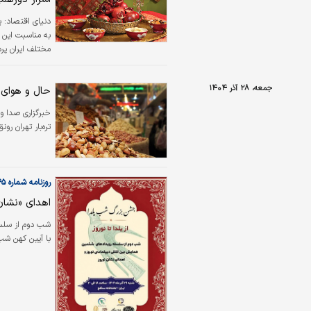
دنیای اقتصاد:
ی
به مناسبت این 
مختلف ایران پرد
ملت‌های مختلف ج
تغییر فصول و م
جمعه، ۲۸ آذر ۱۴۰۴
حال و هوای 
خبرگزاری صدا و
تره‌بار تهران رو
روزنامه شماره ۶۴۶۵
اهدای «نشان
شب دوم از سلسل
با آیین کهن شب