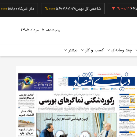
وین
64,768
‎−۰٫۲۳ %
شاخص کل بورس
5,407,901.78
۰٫۰۰ %
دلار آمریکا
8,000
،
پنجشنبه
۱۵ مرداد ۱۴۰۵
چند رسانه‌ای
کسب و کار
بیشتر