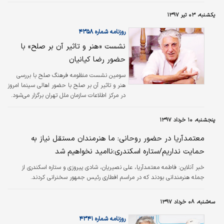
ایران سوم تیر اقدام به تهیه پازل‌هایی کرد تا
بیماران ام‌اس آنها را تکمیل کنند و این اقدام در
یکشنبه، ۰۳ تیر ۱۳۹۷
گینس ثبت شود.
روزنامه شماره ۴۳۵۸
نشست «هنر و تاثیر آن بر صلح» با
حضور رضا کیانیان
سومین نشست منظومه فرهنگ صلح با بررسی
هنر و تاثیر آن بر صلح با حضور اهالی سینما امروز
در مرکز اطلاعات سازمان ملل تهران برگزار می‌شود.
پنجشنبه، ۱۰ خرداد ۱۳۹۷
معتمدآریا در حضور روحانی: ما هنرمندان مستقل نیاز به
حمایت نداریم/ستاره اسکندری:ناامید نخواهیم شد
خبر آنلاین:
فاطمه معتمدآریا، علی نصیریان، شادی پیروزی و ستاره اسکندری از
جمله هنرمندانی بودند که در مراسم افطاری رئیس جمهور سخنرانی کردند.
سه‌شنبه، ۰۸ خرداد ۱۳۹۷
روزنامه شماره ۴۳۴۱