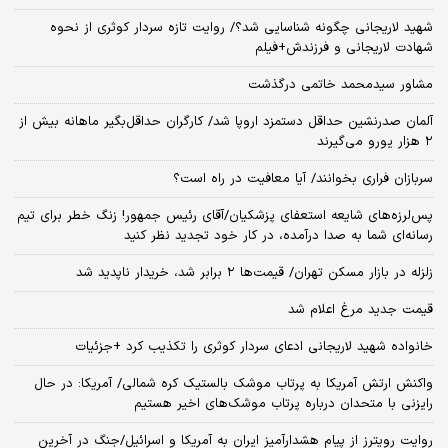
شهید لاریجانی چگونه شناسایی شد؟/ روایت تازه سردار کوثری از نحوه
شهادت لاریجانی و فرزندش+فیلم
مشاور سیدمحمد خاتمی درگذشت
آلمان صدرنشین حداقل دستمزد اروپا شد/ کارگران حداقل‌بگیر ماهانه بیش از
۲ هزار یورو می‌گیرند
سربازان فراری بخوانند/ آیا معافیت در راه است؟
پس‌لرزه‌های شایعه استعفای پزشکیان/آقای رئیس جمهور! زنگ خطر برای تیم
رسانه‌ای شما به صدا درآمده، در کار خود تجدید نظر کنید
زلزله در بازار مسکن تهران/ قیمت‌ها ۲ برابر شد، خریدار ناپدید شد
قیمت جدید مرغ اعلام شد
خانواده شهید لاریجانی ادعای سردار کوثری را تکذیب کرد +جزئیات
واکنش ارتش آمریکا به پرتاب موشک بالستیک کره شمالی/ آمریکا: در حال
رایزنی با متحدان درباره پرتاب موشک‌های اخیر هستیم
روایت رویترز از پیام هشدارآمیز ایران به آمریکا و اسرائیل/جنگ در آخرین