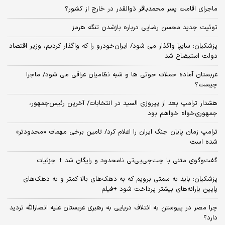
ماجرای اقامت پسر محمدباقر ذوالقدر در خارج از کشور؟
توئیت جدید محسن رضایی درباره بازشدن تنگه هرمز
پزشکیان: سایپا واگذار می شود/ ایران‌خودرو را که واگذار کردیم، وزیر اقتصاد
دولت استیضاح شد
عربستان آماده حملات حوثی ها و شبه نظامیان عراقی می شود/ ماجرا
چیست؟
هشدار ترامپ بعد از پیروزی السید در انتخابات/ آخرین رئیس‌جمهور،
جمهوری‌خواه خواهم بود
ترامپ زمان پایان جنگ ایران را اعلام کرد/ تامین برخی مهمات «محدودتر»
شده است
گفت‌وگوی متنی با چت‌جی‌پی‌تی نامحدود و رایگان شد + جزئیات
پزشکیان: باید به سمتی برویم که به دهک‌های بالا کمتر و به دهک‌های
پایین یارانه‌های بیشتر پرداخت شود +فیلم
چرا مصر در پیوستن به ائتلاف دریایی به رهبری عربستان علیه انصارالله تردید
دارد؟