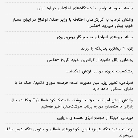
جلسه محرمانه ترامپ با دستگاه‌های اطلاعاتی درباره ایران
واکنش ترامپ به گزارش‌های اختلاف با وزیر جنگ/ اوضاع در ایران بسیار
خوب پیش می‌رود +عکس
حمله نیروهای اسرائیلی به خبرنگار پرس‌تی‌وی
زلزله ۴ ریشتری بندرلنگه را لرزاند
رونمایی رئال مادرید از گرانترین خرید تاریخ +عکس
پیشکسوت نیروی دریایی ارتش درگذشت
ضرغامی: تغییر ریل، عین بصیرت است؛ فرصت سوزی نکنیم/ جنگ ما با
دنیای استکبار ادامه دارد
واکنش ارتش آمریکا به پرتاب موشک بالستیک کره شمالی/ آمریکا: در حال
رایزنی با متحدان درباره پرتاب موشک‌های اخیر هستیم
میزبانی آمریکا از مجمع انرژی هسته‌ای دریایی
ترتیبات جدید تنگه هرمز/ فارس: کریدورهای شمالی و جنوبی تنگه هرمز حذف
می‌شوند