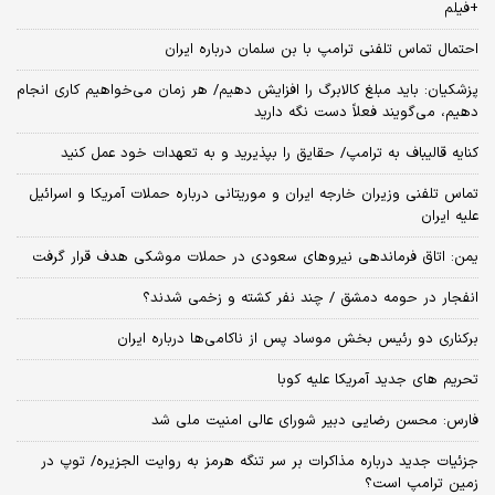
+فیلم
احتمال تماس تلفنی ترامپ با بن سلمان درباره ایران
پزشکیان: باید مبلغ کالابرگ را افزایش دهیم/ هر زمان می‌خواهیم کاری انجام
دهیم، می‌گویند فعلاً دست نگه دارید
کنایه قالیباف به ترامپ/ حقایق را بپذیرید و به تعهدات خود عمل کنید
تماس تلفنی وزیران خارجه ایران و موریتانی درباره حملات آمریکا و اسرائیل
علیه ایران
یمن: اتاق فرماندهی نیروهای سعودی در حملات موشکی هدف قرار گرفت
انفجار در حومه دمشق / چند نفر کشته و زخمی شدند؟
برکناری دو رئیس بخش موساد پس از ناکامی‌ها درباره ایران
تحریم های جدید آمریکا علیه کوبا
فارس: محسن رضایی دبیر شورای عالی امنیت ملی شد
جزئیات جدید درباره مذاکرات بر سر تنگه هرمز به روایت الجزیره/ توپ در
زمین ترامپ است؟