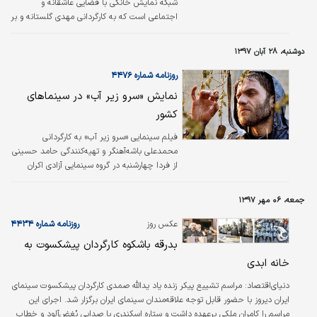
شبکه نمایش خانگی با فضایی عاشقانه و
اجتماعی است که به کارگردانی مهدی گلستانه و بر
اساس طرحی از ابوالفضل کاهانی و به قلم طلا
معتضدی نوشته شده و از چهارشنبه ۱۰ بهمن ماه
دوشنبه، ۲۸ آبان ۱۳۹۷
منتشر و پخش خواهد شد.
روزنامه شماره ۴۴۷۶
نمایش «سرو زیر آب» در سینماهای
کشور
فیلم سینمایی «سرو زیر آب» به کارگردانی
محمدعلی باشه‌آهنگر و تهیه‌کنندگی حامد حسینی
از فردا چهارشنبه در گروه سینمایی آزادی اکران
می‌شود.
جمعه، ۰۶ مهر ۱۳۹۷
عکس روز
روزنامه شماره ۴۴۳۴
بدرقه‌ باشکوه کارگردان پیشکسوت به
خانه ابدی
دنیای‌اقتصاد:
مراسم تشییع پیکر زنده یاد یدالله صمدی کارگردان پیشکسوت سینمای
ایران دیروز با حضور قابل توجه علاقه‌مندان سینمای ایران برگزار شد. اجرای این
مراسم را کامران ملکی برعهده داشت و ستاره‌ اسکندری با صدایی بُغض‌آلود و خطاب