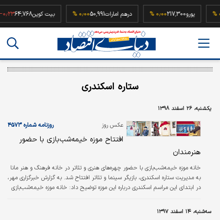
5
۰٫۰۰ %
یورو
217,300
۰٫۰۰ %
درهم امارات
50,991
۰٫۰۰ %
بیت کوین
64,768
%
ستاره اسکندری
یکشنبه، ۲۶ اسفند ۱۳۹۸
عکس روز
روزنامه شماره ۴۵۷۳
افتتاح موزه خیمه‌شب‌بازی با حضور
هنرمندان
خانه موزه خیمه‌شب‌بازی با حضور چهره‌های هنری و تئاتر در خانه فرهنگ و هنر مانا
به مدیریت ستاره اسکندری، بازیگر سینما و تئاتر افتتاح شد. به گزارش خبرگزاری مهر،
در ابتدای این مراسم اسکندری درباره این موزه توضیح داد: خانه موزه خیمه‌شب‌بازی
ایران، تلاش دارد در قالب یک نهاد خصوصی به معرفی یکی از مهم‌ترین هنرهای
نمایشی - عروسکی ایران بپردازد.
سه‌شنبه، ۱۴ اسفند ۱۳۹۷