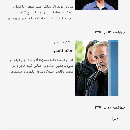
سالروز تولد ۷۹ سالگی علی رفیعی، کارگردان،
بازیگر سینما، تلویزیون و تئاتر پنج شنبه در
مجموعه خانه هنر دهه ۶۰ و با حضور چهره‌های
سرشناس برگزار شد.
چهارشنبه، ۱۳ دی ۱۳۹۶
پیشنهاد اکران
خانه کاغذی
اکران فیلم «خانه کاغذی» آغاز شد. این فیلم در
سی‌وپنجمین جشنواره جهانی فیلم فجر و در
بخش رقابتی جلوه‌گاه شرق (پانورامای سینمای
آسیا) برای نخستین‌بار به نمایش درآمد و داستان
این فیلم درباره شخصیتی به نام سارا ابراهیمی
است که به همراه پدرش به‌عنوان روزنامه‌نگار
فعالیت می‌کنند و چیزهایی را بیان کنند که به
مذاق برخی خوش نمی‌آید.
چهارشنبه، ۰۶ دی ۱۳۹۶
اجرا