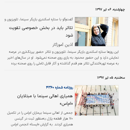
چهارشنبه، ۰۶ تیر ۱۳۹۷
گفت‌و‌گو با ستاره اسکندری بازیگر سینما، تلویزیون و
تئاتر
تئاتر باید در بخش خصوصی تقویت
شود
آذین آموزگار
این روزها ستاره اسکندری بازیگر سینما، تلویزیون و تئاتر حضور پررنگ‌تری در عرصه
نمایش دارد و این حضور محدود به بازی روی صحنه نمی‌شود. او در سال‌های اخیر
به عرصه تهیه‌کنندگی تئاتر هم قدم گذاشته و آثار قابل تاملی را روی صحنه برده
است. این بازیگر به تازگی «خانه فرهنگ و هنر مانا» را با هدف نگاهی دوباره به
تئاترهای قدیمی و ملی ایرانیان راه‌اندازی کرده و دغدغه‌اش این است که
سه‌شنبه، ۰۵ تیر ۱۳۹۷
خیمه‌شب‌بازی‌ها، پرده‌خوانی‌ها و نقالی‌ها و... که در فرهنگ اصیل ایرانی ریشه دارند
جان تازه‌ای بگیرند. به همین بهانه با او گپ زده‌ا…
روزنامه شماره ۴۳۶۰
همیاری اهالی سینما با مبتلایان
«ام‌اس»
جمعی از اهالی سینما بیماران ام‌اس را در تکمیل
۷۰ هزار قطعه پازل به‌منظور ثبت در گینس
همیاری کردند. به گزارش «ایسنا» انجمن ام‌اس