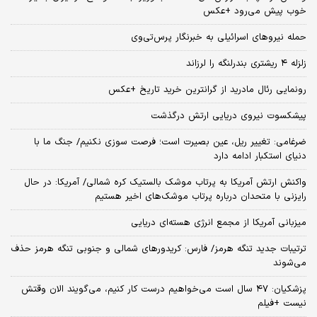
خوب پیش می‌رود +عکس
حمله نیروهای اسرائیلی به خبرنگار پرس‌تی‌وی
زلزله ۴ ریشتری بندرلنگه را لرزاند
رونمایی رئال مادرید از گرانترین خرید تاریخ +عکس
پیشکسوت نیروی دریایی ارتش درگذشت
ضرغامی: تغییر ریل، عین بصیرت است؛ فرصت سوزی نکنیم/ جنگ ما با
دنیای استکبار ادامه دارد
واکنش ارتش آمریکا به پرتاب موشک بالستیک کره شمالی/ آمریکا: در حال
رایزنی با متحدان درباره پرتاب موشک‌های اخیر هستیم
میزبانی آمریکا از مجمع انرژی هسته‌ای دریایی
ترتیبات جدید تنگه هرمز/ فارس: کریدورهای شمالی و جنوبی تنگه هرمز حذف
می‌شوند
پزشکیان: ۴۷ سال است می‌خواهیم درست کار کنیم، می‌گویند الان وقتش
نیست +فیلم