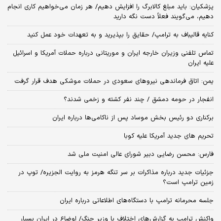
پزشکیان: باید مبلغ کالابرگ را افزایش دهیم/ هر زمان می‌خواهیم کاری انجام
دهیم، می‌گویند فعلاً دست نگه دارید
کنایه قالیباف به ترامپ/ حقایق را بپذیرید و به تعهدات خود عمل کنید
تماس تلفنی وزیران خارجه ایران و موریتانی درباره حملات آمریکا و اسرائیل
علیه ایران
یمن: اتاق فرماندهی نیروهای سعودی در حملات موشکی هدف قرار گرفت
انفجار در حومه دمشق / چند نفر کشته و زخمی شدند؟
برکناری دو رئیس بخش موساد پس از ناکامی‌ها درباره ایران
تحریم های جدید آمریکا علیه کوبا
فارس: محسن رضایی دبیر شورای عالی امنیت ملی شد
جزئیات جدید درباره مذاکرات بر سر تنگه هرمز به روایت الجزیره/ توپ در
زمین ترامپ است؟
جلسه محرمانه ترامپ با دستگاه‌های اطلاعاتی درباره ایران
واکنش ترامپ به گزارش‌های اختلاف با وزیر جنگ/ اوضاع در ایران بسیار