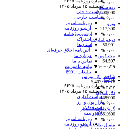
شماره روزنامه
۶۶۲۵
۰٫۰۰ %
پنجشنبه ۱۵ مرداد ۱۴۰۵
ربع سکه
سیاست داخلی
52,500,000
سیاست خارجی
۰٫۰۰ %
روزنامه امروز
یورو
آرشیو روزنامه
217,300
آرشیو ویژه‌نامه
۰٫۰۰ %
اشتراک
درهم امارات
استان‌ها
50,991
آئین‌نامه اخلاق حرفه‌ای
۰٫۰۰ %
درباره ما
بیت کوین
64,597
تماس با ما
‎−۰٫۴۹ %
بیانیه مأموریت
تبلیغات: 8901
شاخص کل بورس
اقتصاد
5,407,901.78
شماره روزنامه
۶۶۲۵
۲٫۴۷ %
پنجشنبه ۱۵ مرداد ۱۴۰۵
دلار آمریکا
سیاست‌گذاری
188,000
بازار پول و ارز
۰٫۰۰ %
اقتصاد کلان
گرم طلای ۱۸ عیار
بانک و بیمه
18,561,600
روزنامه امروز
۰٫۰۰ %
آرشیو روزنامه
مثقال طلا ۱۸ عیار