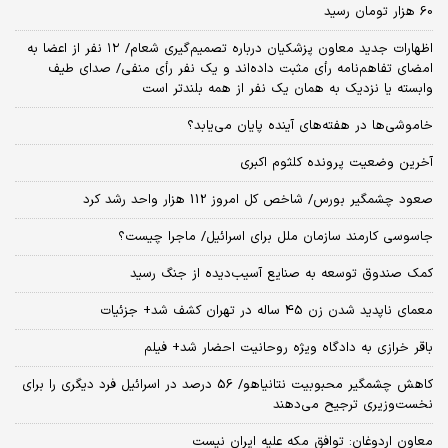
60 هزار تومان رسید
اظهارات جدید معاون پزشکیان درباره تصمیم‌گیری شعام/ ۱۲ نفر از اعضا به
امضای تفاهم‌نامه رأی مثبت داده‌اند و یک نفر رأی منفی/ صدای طیف
وابسته یا نزدیک به همان یک نفر از همه بلندتر است
خاموشی‌ها در هفته‌های آینده پایان می‌یابد؟
آخرین وضعیت پرونده کلثوم اکبری
صعود چشمگیر بورس/ شاخص کل امروز 112 هزار واحد رشد کرد
جاسوسی کارمند سازمان ملل برای اسرائیل/ ماجرا چیست؟
کمک صندوق توسعه به صنایع آسیب‌دیده از جنگ رسید
معمای ناپدید شدن زن 45 ساله در تهران کشف شد+ جزئیات
باقر خرازی به دادگاه ویژه روحانیت احضار شد+ فیلم
کاهش چشمگیر محبوبیت نتانیاهو/ 56 درصد در اسرائیل فرد دیگری را برای
نخست‌وزیری ترجیح می‌دهند
معاون اردوغان: توافق مکه علیه ایران نیست