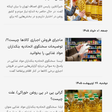
خبرآنلاین:
رئیس اتاق اصناف تهران با بیان اینکه
گفت: در حال حاضر به اندازه نیاز مردم و کشور
روغن در اختیار داریم و در بخش‌هایی که برای
ماه‌های آینده نیاز به واردات وجود داشته، ثبت
سفارش انجام شده است.
جمعه، ۰۱ خرداد ۱۴۰۵
ماجرای فروش اجباری کالاها چیست؟/
توضیحات سخنگوی اتحادیه بنکداران
مواد غذایی را بخوانید
ايسنا:
سخنگوی اتحادیه بنکداران مواد غذایی در
پاسخ به سوالی درباره گزارش‌هایی مبنی بر فروش
اجباری برخی کالاها در کنار اقلام پرتقاضا گفت:
فروش اجباری کالا در کنار سایر اقلام تخلف
محسوب می‌شود و در حال حاضر کالای اجباری در
دوشنبه، ۲۸ اردیبهشت ۱۴۰۵
شبکه توزیع وجود ندارد.
گرانی پی در پی روغن خوراکی/ علت
چیست؟
ایلنا:
سخنگوی اتحادیه بنکداران مواد غذایی عنوان
کرد: قیمت روغن یک‌بار در ابتدای سال و بار دیگر