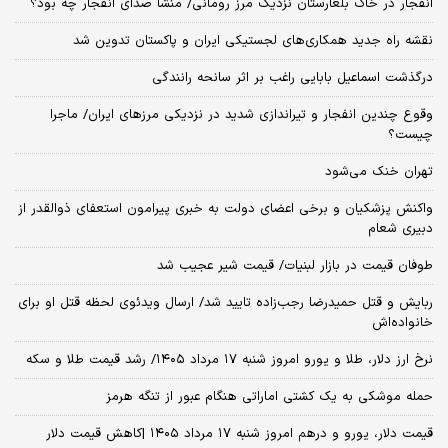
انفجار در خاک بلغارستان نزدیک مرز رومانی/ منشا صدای انفجار چه بود؟
نقشه راه جدید همکاری‌های لجستیکی ایران و پاکستان تدوین شد
درگذشت اسماعیل بابایی راغب بر اثر سانحه رانندگی
وقوع چندین انفجار و تیراندازی شدید در نزدیکی مرز‌های ایران/ ماجرا
چیست؟
تهران خنک می‌شود
واکنش پزشکیان و برخی اعضای دولت به خبری پیرامون استعفای ذوالقدر از
دبیری شعام
طوفان قیمت در بازار لبنیات/ قیمت شیر عجیب شد
ربایش و قتل حمیدرضا رجب‌زاده تایید شد/ ارسال ویدئوی لحظه قتل او برای
خانواده‌اش
نرخ ارز دلار، طلا و یورو امروز شنبه ۱۷ مرداد ۱۴۰۵/ رشد قیمت طلا و سکه
حمله موشکی به یک کشتی اماراتی هنگام عبور از تنگه هرمز
قیمت دلار، یورو و درهم امروز شنبه ۱۷ مرداد ۱۴۰۵ |کاهش قیمت دلار