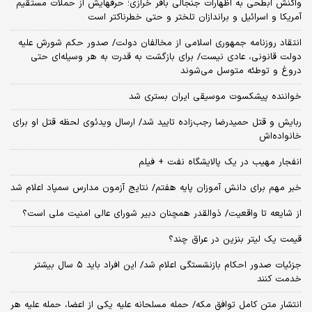
واکنش ابطحی به اظهارات جنجالی باقر خرازی؛ حرفهایش از حملات مستقیم
آمریکا و اسرائیل و براندازان تلختر و حتی خطرناکتر است
انتقاد روزنامه جمهوری اسلامی از مخالفان دولت/ صدور حکم شورش علیه
دولت قانونی، عادی نیست/ برای بازگشت به قدرت به هر وسیله‌ای حتی
دروغ و توطئه متوسل می‌شوند
خواننده پیشکسوت موسیقی ایران بستری شد
ربایش و قتل حمیدرضا رجب‌زاده تایید شد/ ارسال ویدئوی لحظه قتل او برای
خانواده‌اش
انفجار مهیب در یک پالایشگاه نفت + فیلم
خبر مهم برای دانش آموزان پایه هفتم/ نتایج آزمون مدارس سمپاد اعلام شد
از شایعه تا واقعیت/ ذوالقدر همچنان دبیر شورای ‌عالی امنیت ملی است؟
قیمت یک لیتر بنزین در عراق چند؟
جزئیات صدور احکام بازنشستگی اعلام شد/ این افراد باید ۵ سال بیشتر
خدمت کنند
انتشار متن کامل توافق مکه/ حمله مسلحانه علیه یکی از اعضا، حمله علیه هر