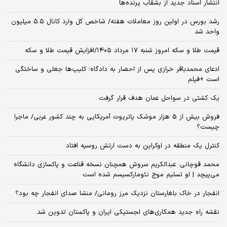
انتشار اسناد جدید از بشقاب پرنده‌ها
رشد بورس در اولین روز معاملات هفته/ شاخص کل وارد کانال ۵.۵ میلیون
واحد شد
قیمت طلا و سکه امروز شنبه ۱۷ مرداد ۱۴۰۵/افزایش قیمت طلا و سکه
ادعای محمدباقر خرازی پس از احضار به دادگاه؛ کلیپ‌ها جعلی و ساختگی
است +فیلم
یک کشتی در سواحل عمان هدف قرار گرفت
فروش بیش از 5 هزار موشک پاتریوت آمریکایی به چند کشور عربی/ ماجرا
چیست؟
کنترل یک منطقه در اوکراین به دست ارتش روسیه افتاد
محمد قوچانی: عبدالکریم سروش همچنان نسخه قناعت و پاکسازی دانشگاه
می‌پیچد | او تسلیم موج نئومارکسیسم شده است
انفجار در خاک بلغارستان نزدیک مرز رومانی/ منشا صدای انفجار چه بود؟
نقشه راه جدید همکاری‌های لجستیکی ایران و پاکستان تدوین شد