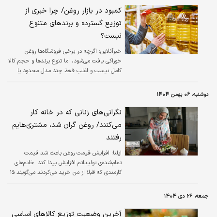
کمبود در بازار روغن/ چرا خبری از
توزیع گسترده و برند‌های متنوع
نیست؟
خبرآنلاین:
اگرچه در برخی فروشگاه‌ها روغن
خوراکی یافت می‌شود، اما تنوع برندها و حجم کالا
کامل نیست و اغلب فقط چند مدل محدود یا
برندهای کمتر شناخته‌شده در دسترس قرار دارد.
دوشنبه، ۰۶ بهمن ۱۴۰۴
نگرانی‌های زنانی که در خانه کار
می‌کنند/ روغن گران شد، مشتری‌هایم
رفتند
ایلنا:
افزایش قیمت روغن باعث شد قیمت
تمام‌شده‌ی تولیداتم افزایش پیدا کند. خانم‌های
کارمندی که قبلا از من خرید می‌کردند می‌گویند ۱۵
میلیون تومان حقوق می‌گیریم، نمی‌توانیم ۸۰۰
هزار تومان بابتِ یک کیلو پیاز سرخ شده بدهیم،
جمعه، ۲۶ دی ۱۴۰۴
خودمان در خانه سرخ می‌کنیم!
آخرین وضعیت توزیع کالاهای اساسی