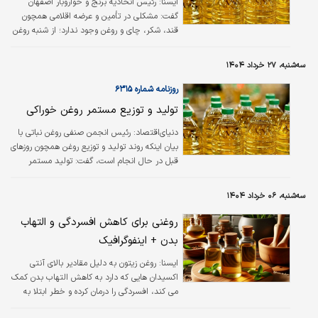
ایسنا:
رئیس اتحادیه برنج و خواروبار اصفهان
گفت: مشکلی در تأمین و عرضه اقلامی همچون
قند، شکر، چای و روغن وجود ندارد؛ از شنبه روغن
با افزایش ۲۵ درصدی قیمت به بازار ارائه خواهد
شد.
سه‌شنبه، ۲۷ خرداد ۱۴۰۴
روزنامه شماره ۶۳۱۵
تولید و توزیع مستمر روغن خوراکی
دنیای‌اقتصاد: رئیس انجمن صنفی روغن نباتی با
بیان اینکه روند تولید و توزیع روغن همچون روزهای
قبل در حال انجام است، گفت: تولید مستمر
کارخانه‌های روغن روزانه انجام می‌شود و نگرانی در
تامین بازار وجود ندارد. به گزارش خبرگزاری مهر، در
سه‌شنبه، ۰۶ خرداد ۱۴۰۴
شرایط ویژه نهادهای متولی باید توانمندی کافی در
مدیریت کالاهای اساسی داشته باشند. رصد
روغنی برای کاهش افسردگی و التهاب
فروشگاه‏‏‌ها نشان می‌دهد خوشبختانه کالا در
بدن + اینفوگرافیک
فروشگاه‏‏‌های زنجیره‏‏‌ای تامین است. علی فاضلی،
رئیس هیات‏‏‌مدیره انجمن صنفی روغن نباتی ایران
ايسنا:
روغن زیتون به دلیل مقادیر بالای آنتی
با بیان اینکه روند تولید و توزیع روغن خوراکی…
اکسیدان هایی که دارد به کاهش التهاب بدن کمک
می کند، افسردگی را درمان کرده و خطر ابتلا به
بیماری های قلبی و عروقی و آلزایمر را کاهش می