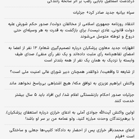
درگذشت اسماعیل بابایی راغب بر اثر سانحه رانندگی
سپاه بیانیه جدید صادر کرد+ جزئیات
انتقاد روزنامه جمهوری اسلامی از مخالفان دولت/ صدور حکم شورش علیه
دولت قانونی، عادی نیست/ برای بازگشت به قدرت به هر وسیله‌ای حتی
دروغ و توطئه متوسل می‌شوند
اظهارات جدید معاون پزشکیان درباره تصمیم‌گیری شعام/ ۱۲ نفر از اعضا به
امضای تفاهم‌نامه رأی مثبت داده‌اند و یک نفر رأی منفی/ صدای طیف
وابسته یا نزدیک به همان یک نفر از همه بلندتر است
از شایعه تا واقعیت/ ذوالقدر همچنان دبیر شورای ‌عالی امنیت ملی است؟
واکنش ابراهیم عزیزی به توافق مکه/ هیچ اشتباهی بی‌پاسخ نخواهد ماند
جزئیات صدور احکام بازنشستگی اعلام شد/ این افراد باید ۵ سال بیشتر
خدمت کنند
اولین واکنش آیت‌الله جوادی آملی به ادعای خرازی درباره استعفای پزشکیان/
با برهم‌زنندگان وحدت مبارزه کنید، ولو عمامه من بر سر او باشد!
ادعای محمدباقر خرازی پس از احضار به دادگاه؛ کلیپ‌ها جعلی و ساختگی
است +فیلم