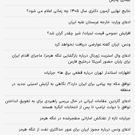
نتایج نهایی آزمون دکتری سال ۱۴۰۵ چه زمانی اعلام می شود؟
ادعای وزارت خارجه عربستان علیه ایران
افزایش نجومی قیمت لبنیات/ شیر چقدر گران شد؟
ونس: ایران گفته عوارضی دریافت نخواهد کرد
ادعای وال استریت ژورنال درباره بازگشایی تنگه هرمز/ ماجرای اقدام ایران
برای پایان حضور آمریکا درخلیج فارس
اظهارات استاندار تهران درباره قطعی برق ها+ جزئیات
توافق مکه چه پیامی برای ایران دارد؟/ نگاهی به آرایش امنیتی جدید در
منطقه
ادعای گاردین: مقامات ایرانی در حال بررسی راهبردی برای به تعویق انداختن
توافق با دولت ترامپ تا پس از انتخابات کنگره هستند
جزئیات تازه از نفتکش اماراتی منفجرشده در تنگه هرمز
ادعای ونس درباره مجوز ایران برای عبور حداکثری نفت از تنگه هرمز