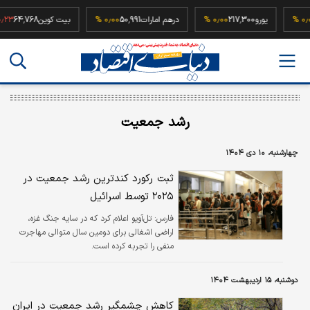
52
۰٫۰۰ %
یورو
217,300
۰٫۰۰ %
درهم امارات
50,991
۰٫۰۰ %
بیت کوین
64,768
رشد جمعیت
چهارشنبه، ۱۰ دی ۱۴۰۴
ثبت رکورد کندترین رشد جمعیت در
۲۰۲۵ توسط اسرائیل
فارس:
تل‌آویو اعلام کرد که در سایه جنگ غزه،
اراضی اشغالی برای دومین سال متوالی مهاجرت
منفی را تجربه کرده است.
دوشنبه، ۱۵ اردیبهشت ۱۴۰۴
کاهش چشمگیر رشد جمعیت در ایران