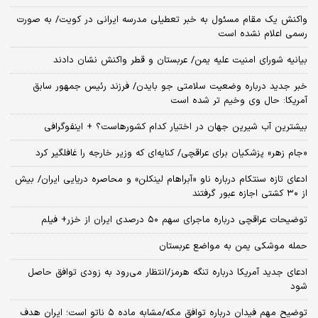
واکنش یک مقام مسئول به خبر تعطیلی مدرسه ایرانی در کویت/ به صورت
رسمی اعلام نشده است
بیانیه شورای امنیت علیه یمن/ عربستان و قطر واکنش نشان دادند
خبر جدید درباره وضعیت سلامتی جو بایدن/ فرزند رئیس جمهور سابق
آمریکا: حال وی وخیم تر شده است
بیشترین آب شیرین جهان در اختیار کدام کشورهاست؟ + اینفوگرافی
«جام زهر» پزشکیان برای عراقچی/ کنایه‌ای که وزیر خارجه را غافلگیر کرد
ادعای تازه سنتکام درباره ناو «آبراهام لینکلن» و محاصره دریایی ایران/ بیش
از ۳۰ کشتی اجازه عبور گرفتند
توضیحات عراقچی درباره ماجرای سهم ۵۰ درصدی ایران از خزر+ فیلم
حمله موشکی یمن به مواضع عربستان
ادعای جدید آمریکا درباره تنگه هرمز/انتظار می‌رود به زودی توافق حاصل
شود
توضیح مهم فیدان درباره توافق مکه/مشابه ماده ۵ ناتو است؛ ایران هدف