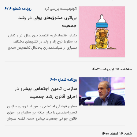
پایدار و نوع بیمه‌های حمایتی بر تغییرات جمعیتی اثرگذار است. این گزارش تاکید
می‌کند که سیاست‌های جمعیتی باید با سیاست‌های فرهنگی و اقتصادی همسو
اکونومیست بررسی کرد
روزنامه شماره ۶۰۱۶
باشد.
بی‌اثری مشوق‌های پولی در رشد
جمعیت
دنیای اقتصاد-گروه اقتصاد بین‌الملل:
در واکنش
به سقوط نرخ زاد و ولد در کشورهای مختلف،
بسیاری از سیاستمداران به‌دنبال تخصیص منابع
مالی به منظور اجرای سیاست‌‌‌هایی هستند که به
افزایش تمایل زنان به فرزندآوری منجر شود.
به‌عنوان مثال، دونالد ترامپ وعده داده است که در
سه‌شنبه، ۲۵ اردیبهشت ۱۴۰۳
صورت بازگشت به کاخ‌سفید، پاداش‌‌‌هایی را به این
منظور در نظر خواهد گرفت؛ کره‌جنوبی نیز در حال
روزنامه شماره ۶۰۱۰
بررسی پرداخت نقدی به ارزش ۷۰‌هزار دلار به ازای
سازمان تامین اجتماعی پیشرو در
هر فرزند است. اما اغلب این تلاش‌‌‌ها به دلیل درک
اجرای قانون رشد جمعیت
نادرست سیاستگذاران از ریشه این معضل، به
احتمال زیاد شکست خواهد خورد.
معاون فرهنگی اجتماعی و امور استان‌های سازمان
تامین‌اجتماعی با بیان اینکه این سازمان در اجرای
قانون جوانی جمعیت پیشرو است، گفت: سازمان
تامین‌اجتماعی برای اجرای قوانین جوانی و رشد
جمعیت با جدیت و برنامه‌ریزی اقدام کرده است.
شنبه، ۱۴ اسفند ۱۴۰۰