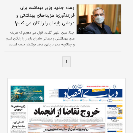
احمد اسفندیاری در حاشیه بازدید از سی‌وپنجمین
نمایشگاه کتاب تهران و غرفه خانواده ما، گفت:
وعده جدید وزیر بهداشت برای
سازمان تامین‌اجتماعی در اجرای قانون و پیشبرد
فرزندآوری؛ هزینه‌های بهداشتی و
اهداف کلان کشور مبنی بر رشد جمعیت و جوانی
درمانی زایمان را رایگان می کنیم!
جمعیت به وظایف قانونی خود عمل کرده است. او
تصریح کرد: سازمان تامین‌اجتماعی، سازمانی متاثر
ایلنا:
عین اللهی گفت: قول می دهیم که هزینه
از تغییرات…
های بهداشتی و درمانی مادران باردار را رایگان کنیم
و چنانچه مادر بارداری فاقد پوشش بیمه است،
رایگان تحت پوشش بیمه قرار می گیرد.
۱