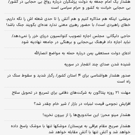
هشدار یک امام جمعه به دولت پزشکیان درباره رواج بی حجابی در کشور/
بی حجابی خیانت به کشور و حرام سیاسی است
مرعشی: اینکه هم مذاکره کنیم و هم آتش را تا حدی شعله اش را نگه داریم،
خطای راهبردی است/ با حضور رهبری معنی ندارد عده‌ای بگویند جنگ باشد!
حاجی دلیگانی: مجلس اجازه تصویب کنوانسیون دریای خزر را نمی‌دهد/
نباید اجازه داد فرهنگ بی‌حجابی و برهنگی در جامعه نهادینه شود
ادعای دولت مستعفی یمن درباره حمله به مواضع انصارالله
شنیده شدن صدای چند انفجار در سوریه
صدور هشدار هواشناسی برای ۴ استان کشور/ رگبار شدید و سقوط سنگ در
راه است
مهلت ۲۱ روزه پنتاگون به شرکت‌های دفاعی برای تسریع در تحویل سلاح
افزایش نجومی قیمت لبنیات در بازار / شیر خام چقدر شد؟
هشدار مینو محرز؛ این ساندویچ‌ها را از بیرون نخرید!
هشدار صریح مقام عراقی به عربستان/ موشکها تنها با موشک پاسخ داده
خواهد شد و آتش تنها با آتش مقابله خواهد شد