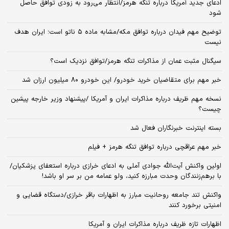
ادعای جدید آمریکا درباره تنگه هرمز/انتظار می‌رود به زودی توافق حاصل
شود
توضیح مهم فیدان درباره توافق مکه/مشابه ماده ۵ ناتو است؛ ایران هدف
نیست
سیگنال‌ مثبت عمان از مذاکرات تنگه هرمز/توافق نزدیک است؟
خبر مهم برای متقاضیان خرید خودرو/ این خودرو ۸۰ میلیون ارزان شد
نسخه‌ مهم ظریف درباره مذاکرات ایران و آمریکا /پیشنهاد وزیر خارجه پیشین
چیست؟
بسته اینترنت خبرنگاران فعال شد
خبر مهم عراقچی درباره توافق تنگه هرمز + فیلم
اولین واکنش آیت‌الله جوادی آملی به ادعای خرازی درباره استعفای پزشکیان/
با برهم‌زنندگان وحدت مبارزه کنید، ولو عمامه من بر سر او باشد!
واکنش تند جامعه روحانیت مبارز به اظهارات باقر خرازی/دستگاه قضایی و
امنیتی برخورد کنند
اظهارات تازه ظریف درباره مذاکرات ایران و آمریکا