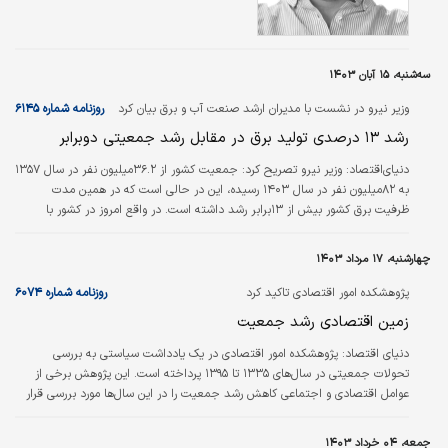
انسان‌ها در سه قرن اخیر، آنچنان شگرف بوده‌اند
که گویی سراسر تاریخ پیش از این دوره اخیر، فاقد
هر گونه تغییر و تحرک در زندگی انسان‌ها
بوده‌است. واقعیت آن است که این تلقی از تاریخ
سه‌شنبه، ۱۵ آبان ۱۴۰۳
بشر آنچنان نیز بی‌راه نیست. رشد ناگهانی و
غیرقابل بازگشت کیفیت زندگی بشر در سه قرن
وزیر نیرو در نشست با مدیران ارشد صنعت آب و برق بیان کرد
روزنامه شماره ۶۱۴۵
اخیر آن‌چنان عظیم است که در قیاس با روند
رشد ۱۳ درصدی تولید برق در مقابل رشد جمعیتی دوبرابر
پیشرفت‌های بشری در…
دنیای‌اقتصاد:
وزیر نیرو تصریح کرد: جمعیت کشور از ۳۶.۲میلیون نفر در سال ۱۳۵۷
به ۸۲میلیون نفر در سال ۱۴۰۳ رسیده، این در حالی است که در همین مدت
ظرفیت برق کشور بیش از ۱۳برابر رشد داشته است. در واقع امروز در کشور با
مساله بدمصرفی منابع آب و برق مواجه هستیم.
چهارشنبه، ۱۷ مرداد ۱۴۰۳
پژوهشکده امور اقتصادی تاکید کرد
روزنامه شماره ۶۰۷۴
زمین اقتصادی رشد جمعیت
دنیای اقتصاد:
پژوهشکده امور اقتصادی در یک یادداشت سیاستی به بررسی
تحولات جمعیتی در سال‌های ۱۳۳۵ تا ۱۳۹۵ پرداخته است. این پژوهش برخی از
عوامل اقتصادی و اجتماعی کاهش رشد جمعیت را در این سال‌ها مورد بررسی قرار
داده و برخی پیشنهادها را در جهت رشد جمعیت ارائه کرده است. مطابق بررسی‌ها،
بهبود شرایط اقتصادی و رشد درآمد خانوارها، افزایش اشتغال‌زایی و ایجاد شغل
جمعه، ۰۴ خرداد ۱۴۰۳