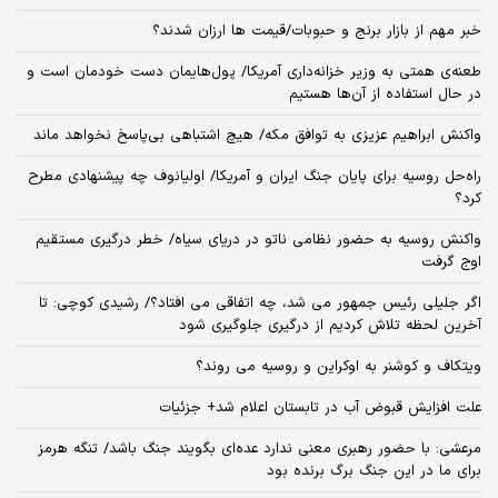
خبر مهم از بازار برنج و حبوبات/قیمت ها ارزان شدند؟
طعنه‌ی‌ همتی به وزیر خزانه‌داری آمریکا/ پول‌هایمان دست خودمان است و
در حال استفاده از آن‌ها هستیم
واکنش ابراهیم عزیزی به توافق مکه/ هیچ اشتباهی بی‌پاسخ نخواهد ماند
راه‌حل روسیه برای پایان جنگ ایران و آمریکا/ اولیانوف چه پیشنهادی مطرح
کرد؟
واکنش روسیه به حضور نظامی ناتو در دریای سیاه/ خطر درگیری مستقیم
اوج گرفت
اگر جلیلی رئیس جمهور می شد، چه اتفاقی می افتاد؟/ رشیدی کوچی: تا
آخرین لحظه تلاش کردیم از درگیری جلوگیری شود
ویتکاف و کوشنر به اوکراین و روسیه می روند؟
علت افزایش قبوض آب در تابستان اعلام شد+ جزئیات
مرعشی: با حضور رهبری معنی ندارد عده‌ای بگویند جنگ باشد/ تنگه هرمز
برای ما در این جنگ برگ برنده بود