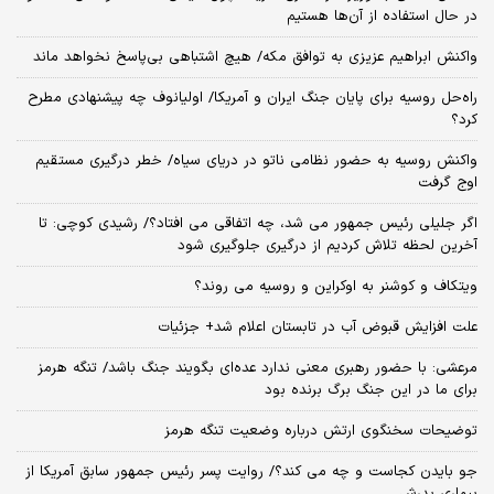
در حال استفاده از آن‌ها هستیم
واکنش ابراهیم عزیزی به توافق مکه/ هیچ اشتباهی بی‌پاسخ نخواهد ماند
راه‌حل روسیه برای پایان جنگ ایران و آمریکا/ اولیانوف چه پیشنهادی مطرح
کرد؟
واکنش روسیه به حضور نظامی ناتو در دریای سیاه/ خطر درگیری مستقیم
اوج گرفت
اگر جلیلی رئیس جمهور می شد، چه اتفاقی می افتاد؟/ رشیدی کوچی: تا
آخرین لحظه تلاش کردیم از درگیری جلوگیری شود
ویتکاف و کوشنر به اوکراین و روسیه می روند؟
علت افزایش قبوض آب در تابستان اعلام شد+ جزئیات
مرعشی: با حضور رهبری معنی ندارد عده‌ای بگویند جنگ باشد/ تنگه هرمز
برای ما در این جنگ برگ برنده بود
توضیحات سخنگوی ارتش درباره وضعیت تنگه هرمز
جو بایدن کجاست و چه می کند؟/ روایت پسر رئیس جمهور سابق آمریکا از
بیماری پدرش