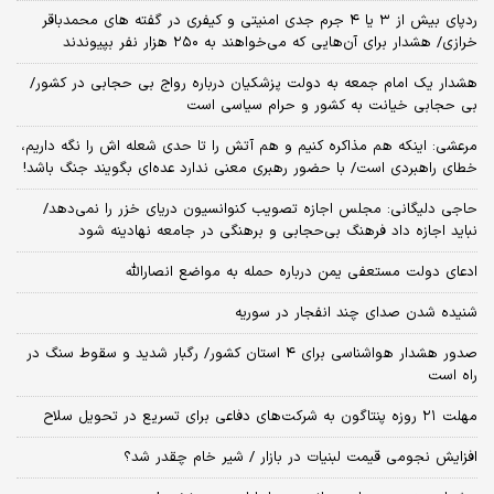
ردپای بیش از ۳ یا ۴ جرم جدی امنیتی و کیفری در گفته های محمدباقر
خرازی/ هشدار برای آن‌هایی که می‌خواهند به ۲۵۰ هزار نفر بپیوندند
هشدار یک امام جمعه به دولت پزشکیان درباره رواج بی حجابی در کشور/
بی حجابی خیانت به کشور و حرام سیاسی است
مرعشی: اینکه هم مذاکره کنیم و هم آتش را تا حدی شعله اش را نگه داریم،
خطای راهبردی است/ با حضور رهبری معنی ندارد عده‌ای بگویند جنگ باشد!
حاجی دلیگانی: مجلس اجازه تصویب کنوانسیون دریای خزر را نمی‌دهد/
نباید اجازه داد فرهنگ بی‌حجابی و برهنگی در جامعه نهادینه شود
ادعای دولت مستعفی یمن درباره حمله به مواضع انصارالله
شنیده شدن صدای چند انفجار در سوریه
صدور هشدار هواشناسی برای ۴ استان کشور/ رگبار شدید و سقوط سنگ در
راه است
مهلت ۲۱ روزه پنتاگون به شرکت‌های دفاعی برای تسریع در تحویل سلاح
افزایش نجومی قیمت لبنیات در بازار / شیر خام چقدر شد؟