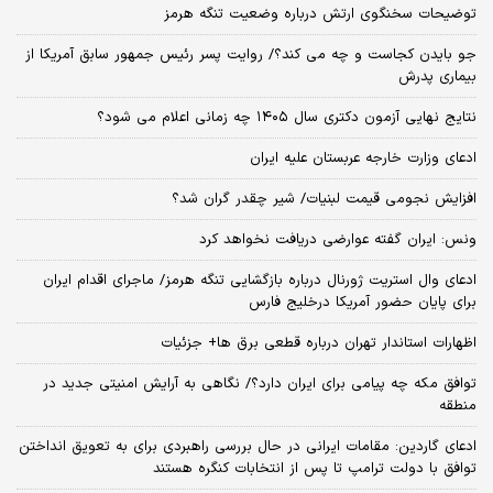
توضیحات سخنگوی ارتش درباره وضعیت تنگه هرمز
جو بایدن کجاست و چه می کند؟/ روایت پسر رئیس جمهور سابق آمریکا از
بیماری پدرش
نتایج نهایی آزمون دکتری سال ۱۴۰۵ چه زمانی اعلام می شود؟
ادعای وزارت خارجه عربستان علیه ایران
افزایش نجومی قیمت لبنیات/ شیر چقدر گران شد؟
ونس: ایران گفته عوارضی دریافت نخواهد کرد
ادعای وال استریت ژورنال درباره بازگشایی تنگه هرمز/ ماجرای اقدام ایران
برای پایان حضور آمریکا درخلیج فارس
اظهارات استاندار تهران درباره قطعی برق ها+ جزئیات
توافق مکه چه پیامی برای ایران دارد؟/ نگاهی به آرایش امنیتی جدید در
منطقه
ادعای گاردین: مقامات ایرانی در حال بررسی راهبردی برای به تعویق انداختن
توافق با دولت ترامپ تا پس از انتخابات کنگره هستند