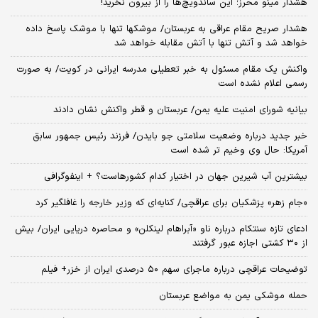
هشدار مینو محرز؛ این ساندویچ‌ها را از بیرون نخرید!
هشدار صریح مقام عراقی به عربستان/ موشکها تنها با موشک پاسخ داده
خواهد شد و آتش تنها با آتش مقابله خواهد شد
واکنش یک مقام مسئول به خبر تعطیلی مدرسه ایرانی در کویت/ به صورت
رسمی اعلام نشده است
بیانیه شورای امنیت علیه یمن/ عربستان و قطر واکنش نشان دادند
خبر جدید درباره وضعیت سلامتی جو بایدن/ فرزند رئیس جمهور سابق
آمریکا: حال وی وخیم تر شده است
بیشترین آب شیرین جهان در اختیار کدام کشورهاست؟ + اینفوگرافی
«جام زهر» پزشکیان برای عراقچی/ کنایه‌ای که وزیر خارجه را غافلگیر کرد
ادعای تازه سنتکام درباره ناو «آبراهام لینکلن» و محاصره دریایی ایران/ بیش
از ۳۰ کشتی اجازه عبور گرفتند
توضیحات عراقچی درباره ماجرای سهم ۵۰ درصدی ایران از خزر+ فیلم
حمله موشکی یمن به مواضع عربستان