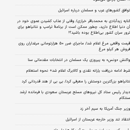
وافق کشورهای عرب و مسلمان درباره اسرائیل
نایه زیدآبادی به محمدباقر خرازی/ وقتی از عذاب کشیدن عموی خود در
ن دنیا اطلاع دارید، چطور ممکن است از برنامهٔ ترامپ و نتانیاهو برای
رور سران کشور بی‌اطلاع بوده باشید؟!
قیمت واقعی مرغ اعلام شد/ ماجرای ضرر ۵۰ هزارتومانی مرغداران روی
روش هر کیلو مرغ
اکنش «ونس» به پیروزی یک مسلمان در انتخابات مقدماتی سنا
رط ادامه دریافت یارانه نقدی و کالابرگ اعلام شد+ نحوه استعلام
تانیاهو بزرگترین دوستش را معرفی کرد/ بی بی از هند قدردانی کرد
یدار رئیس ستاد کل نیروهای مسلح عربستان سعودی با فرمانده ارشد
نتکام
زیر جنگ آمریکا به سیم آخر زد
نتقاد تند وزیر خارجه عربستان از اسرائیل