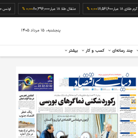
گرم طلای ۱۸ عیار
18,561,600
۰٫۰۰ %
مثقال طلا ۱۸ عیار
80,396,000
۰٫۰۰ %
،
پنجشنبه
۱۵ مرداد ۱۴۰۵
چند رسانه‌ای
کسب و کار
بیشتر