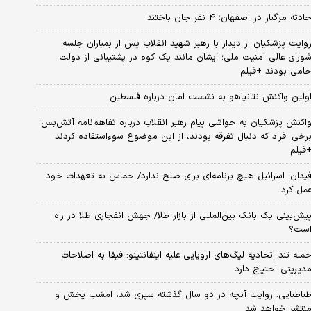
ادثه مرگبار در اصفهان؛ ۴ نفر جان باختند
وایت پزشکیان از دیدار با رهبر شهید انقلاب پس از بمباران جلسه
ورای عالی امنیت ملی؛ ایشان مانند یک کوه در پشتیبانی از دولت
امی بودند +فیلم
ولین واکنش نتانیاهو به نشست امان درباره فلسطین
اکنش پزشکیان به حواشی پیام رهبر انقلاب درباره تفاهم‌نامه آتش‌بس؛
رخی افراد که دنبال تفرقه بودند، از این موضوع سوءاستفاده کردند
فیلم
یدان: اسرائیل هیچ برنامه‌ای برای صلح ندارد/ حماس به تعهدات خود
مل کرد
یش‌بینی یک بانک بین‌المللی از بازار طلا/ جهش انفجاری طلا در راه
ست؟
مله تند اتحادیه لیگ‌های اروپایی علیه اینفانتینو: فیفا به اصلاحات
دیریتی احتیاج دارد
باطبایی: روایت آنچه در دو سال گذشته سپری شد، امشب پخش و
نتشر خواهد شد