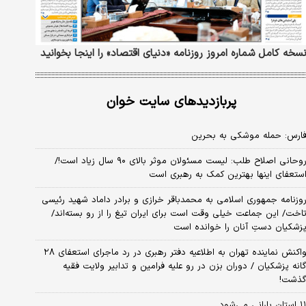
سخه کامل شماره امروز روزنامه «دنیای‌ اقتصاد» را اینجا بخوانید
پربازدیدهای سایت خوان
ارس: حمله موشکی به بحرین
روحانی اصلاح طلب: ‌لیست مسئولان موثر بالای ۹۰ سال زیاد است!/
ستعفای اینها بهترین کمک به رهبری است
وزنامه جمهوری اسلامی به محمدباقر خرازی و برادر داماد شهید رئیسی
اخت/ این جماعت خیلی وقت است برای ایران تیغ را از رو بسته‌اند/
زشکیان دستِ آنان را خوانده است
واکنش نماینده تهران به اطلاعیه دفتر رهبری در رد ماجرای استعفای ۲۸
انه پزشکیان / دوران بزن در رو علیه فرامین و تدابیر ولایت فقیه
ذشت!
استان بارانی می‌شود