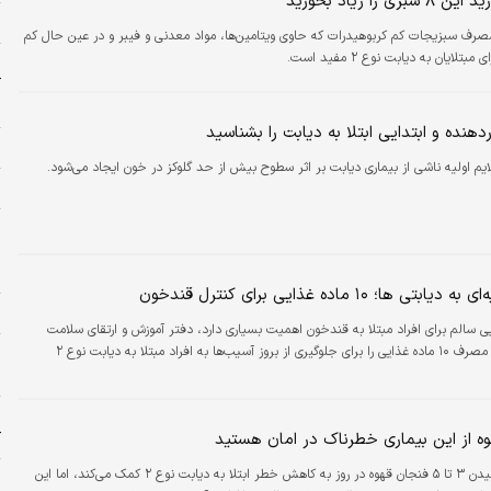
ی را زیاد بخورید
ه
صرف سبزیجات کم کربوهیدرات که حاوی ویتامین‌ها، مواد معدنی و فیبر و در عین حال کم
تلایان به دیابت نوع ۲ مفید است.
ر
آ
ر
هنده و ابتدایی ابتلا به دیابت را بشناسید
ح
یم اولیه ناشی از بیماری دیابت بر اثر سطوح بیش از حد گلوکز در خون ایجاد می‌شود.
ا
پ
س
د
 ها؛ ۱۰ ماده غذایی برای کنترل قندخون
خ
مواد غذایی سالم برای افراد مبتلا به قندخون اهمیت بسیاری دارد، دفتر آموزش و ارتقای سلامت
وزارت بهداشت، مصرف ۱۰ ماده غذایی را برای جلوگیری از بروز آسیب‌ها به افراد مبتلا به دیابت نوع ۲
س
ا
ش
ک
ه از این بیماری خطرناک در امان هستید
نوشیدن ۳ تا ۵ فنجان قهوه در روز به کاهش خطر ابتلا به دیابت نوع ۲ کمک می‌کند، اما این
ی