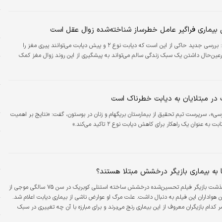
ر
م
 بیماری فراگیر عامل خطرساز شناخته‌شده زوال عقل است
:
بررسی جدید حاکی از این است که دیابت نوع ۲ و پیش دیابت می‌توانند پیری مغز را
ز
رعین‌حال داشتن یک سبک زندگی سالم می‌تواند به پیشگیری از این روند زوال مغز کمک
ا
ه
 در مبتلایان به دیابت خطرناک است
ر
رسی»، سرپرست تیم تحقیق از بیمارستان بریگهام و زنان در بوستون، گفت: «نتایج بر اهمیت
چ
به عنوان یک راهکار برای کاهش دیابت نوع ۲ تاکید می‌کند.»
ر
ا
ا به بیماری بازیگر درخشش مبتلا هستند؟
ا
درگذشت بازیگر فیلم تحسین‌شده درخشش ساخته استنلی کوبریک در سن ۷۵ سالگی موجی از
د
ین هواداران این فیلم به دنبال داشت. علت مرگ او عوارض ناشی از بیماری دیابت اعلام شد.
ا
 کدام بازیگران معروف از این بیماری رنج می‌برند و برای مبارزه با آن چه تغییری در سبک
ت
 کرده‌اند؟