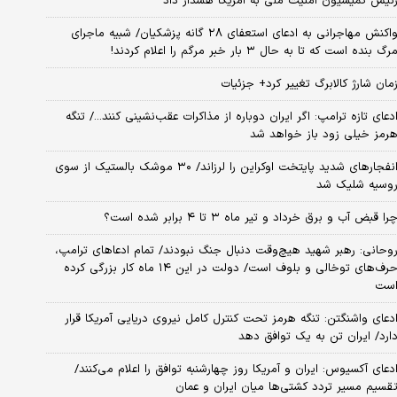
ئیس کمیسیون امنیت ملی به آمریکا هشدار داد
واکنش مهاجرانی به ادعای استعفای ۲۸ گانه پزشکیان/ شبیه ماجرای
رگ بنده است که تا به حال ۳ بار خبر مرگم را اعلام کردند!
مان شارژ کالابرگ تغییر کرد+ جزئیات
دعای تازه ترامپ: اگر ایران دوباره از مذاکرات عقب‌نشینی کنند.../ تنگه
رمز خیلی زود باز خواهد شد
انفجارهای شدید پایتخت اوکراین را لرزاند/ ۳۰ موشک بالستیک از سوی
وسیه شلیک شد
را قبض آب و برق خرداد و تیر ماه ۳ تا ۴ برابر شده است؟
وحانی: رهبر شهید هیچ‌وقت دنبال جنگ نبودند/ تمام ادعاهای ترامپ،
حرف‌های توخالی و بلوف است/ دولت در این ۱۴ ماه کار بزرگی کرده
ست
دعای واشنگتن: تنگه هرمز تحت کنترل کامل نیروی دریایی آمریکا قرار
ارد/ ایران تن به یک توافق دهد
دعای آکسیوس: ایران و آمریکا روز چهارشنبه توافق را اعلام می‌کنند/
قسیم مسیر تردد کشتی‌ها میان ایران و عمان