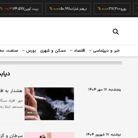
۰٫۰۰ %
یورو
217,300
۰٫۰۰ %
درهم امارات
50,991
۰٫۰۰ %
بیت کوین
64,597
 %
خبر و دیپلماسی
اقتصاد
مسکن و شهری
بورس
صنعت، مع
دیابت
پنجشنبه، ۱۷ مهر ۱۴۰۴
هشدار به اف
مهر:
مستعد ابتلا به 
دوشنبه، ۱۷ شهریور ۱۴۰۴
سرطان و آلزا