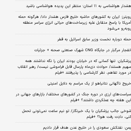
شدار هواشناسی به ۱۱ استان؛ منتظر این پدیده هواشناسی باشید
ویترز: ایران به کشورهای حاشیه خلیج فارس هشدار داد/ هرگونه حمله
مریکا با پاسخ متقابل علیه زیرساخت‌های حیاتی انرژی سراسر منطقه
وبه‌رو می‌شود
مله دوباره نخست وزیر سابق اسرائیل به قطر
نفجار مرگبار در جایگاه CNG شهرک صنعتی صحنه + جزئیات
زشکیان: تنها کسانی که در خیابان بودند ایران را نگه نداشتند همه
هیم هستند/ حوادث دی‌ماه پارسال قابل فراموشی نیست/ رهبر انقلاب
ر مورد تفاهم، نظر کارشناسی را پذیرفتند +فیلم
روج ناگهانی نتانیاهو از یک مراسم به دلایل امنیتی
یاست‌های ارزی در دوره جنگ در کشورهای مختلف/ بازارهای جهانی در
ین هفته چه عملکردی داشتند؟ +فیلم
وخی جالب پزشکیان با یک خبرنگار/ تو نیم ساعت نمی‌تونی تحمل
نی، دادِت رفت هوا؟ +فیلم
من: نفتکش سعودی را در خلیج عدن هدف قرار دادیم