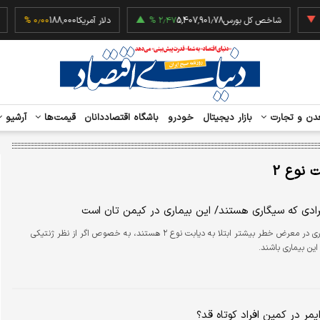
‎−۰٫۴۹
شاخص کل بورس
5,407,901.78
۲٫۴۷ %
دلار آمریکا
188,000
۰٫۰۰ %
دن و تجارت
بازار دیجیتال
خودرو
باشگاه اقتصاددانان
قیمت‌ها
آرشیو
 نوع 2
رادی که سیگاری هستند/ این بیماری در کیمن تان است
افراد سیگاری در معرض خطر بیشتر ابتلا به دیابت نوع ۲ هستند، به خصوص اگر از نظر ژنتیکی
این بیماری باشند.
یمر در کمین افراد کوتاه قد؟