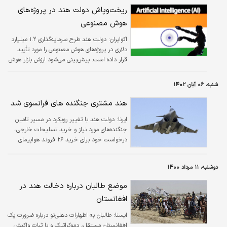
ریخت‌وپاش دولت هند در پروژه‌های
هوش مصنوعی
اکوایران:
دولت هند طرح سرمایه‌گذاری ۱.۲ میلیارد
دلاری در پروژه‌های هوش مصنوعی را مورد تأیید
قرار داده است. پیش‌بینی می‌‎شود ارزش بازار هوش
مصنوعی هند تا سال ۲۰۲۷ به ۱۷ میلیارد دلار
برسد.
شنبه، ۰۶ آبان ۱۴۰۲
هند مشتری جنگنده های فرانسوی شد
ایرنا:
دولت هند با تغییر رویکرد در مسیر تامین
جنگنده‌های مورد نیاز و خرید تسلیحات خارجی،
درخواست خود برای خرید ۲۶ فروند هواپیمای
جنگنده رافال را به فرانسه ارائه کرد.
دوشنبه، ۱۱ مرداد ۱۴۰۰
موضع طالبان درباره دخالت هند در
افغانستان
ایسنا:
طالبان به اظهارات دهلی‌نو درباره ضرورت یک
افغانستان مستقل، دموکراتیک و با ثبات واکنش