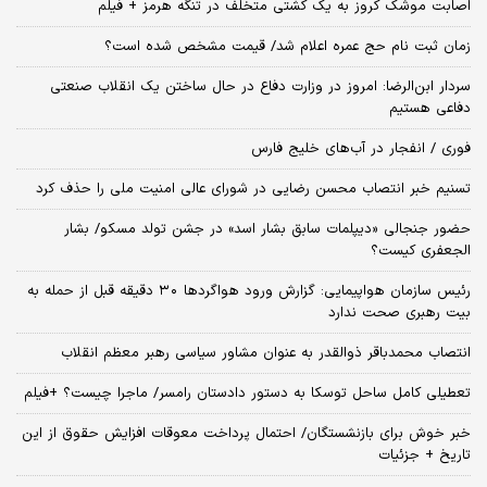
اصابت موشک کروز به یک کشتی متخلف در تنگه هرمز + فیلم
زمان ثبت‌ نام حج عمره اعلام شد/ قیمت مشخص شده است؟
سردار ابن‌الرضا: امروز در وزارت دفاع در حال ساختن یک انقلاب صنعتی
دفاعی هستیم
فوری / انفجار در آب‌های خلیج فارس
تسنیم خبر انتصاب محسن رضایی در شورای عالی امنیت ملی را حذف کرد
حضور جنجالی «دیپلمات سابق بشار اسد» در جشن تولد مسکو/ بشار
الجعفری کیست؟
رئیس سازمان هواپیمایی: گزارش ورود هواگردها ٣٠ دقیقه قبل از حمله به
بیت رهبری صحت ندارد
انتصاب محمدباقر ذوالقدر به عنوان مشاور سیاسی رهبر معظم انقلاب
تعطیلی کامل ساحل توسکا به دستور دادستان رامسر/ ماجرا چیست؟ +فیلم
خبر خوش برای بازنشستگان/ احتمال پرداخت معوقات افزایش حقوق از این
تاریخ + جزئیات