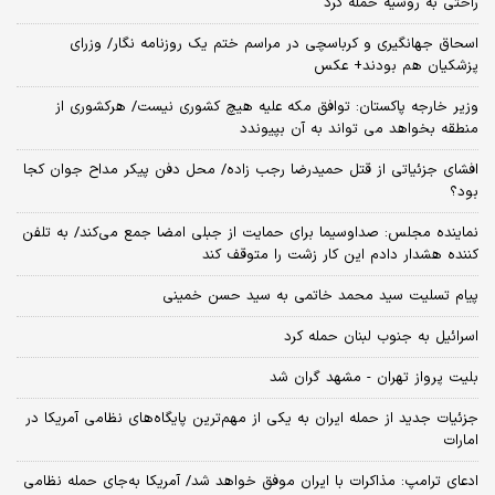
راحتی به روسیه حمله کرد
اسحاق جهانگیری و کرباسچی در مراسم ختم یک روزنامه نگار/ وزرای
پزشکیان هم بودند+ عکس
وزیر خارجه پاکستان: توافق مکه علیه هیچ کشوری نیست/ هرکشوری از
منطقه بخواهد می تواند به آن بپیوندد
افشای جزئیاتی از قتل حمیدرضا رجب زاده/ محل دفن پیکر مداح جوان کجا
بود؟
نماینده مجلس: صداوسیما برای حمایت از جبلی امضا جمع می‌کند/ به تلفن
کننده هشدار دادم این کار زشت را متوقف کند
پیام تسلیت سید محمد خاتمی به سید حسن خمینی
اسرائیل به جنوب لبنان حمله کرد
بلیت پرواز تهران - مشهد گران شد
جزئیات جدید از حمله ایران به یکی از مهم‌ترین پایگاه‌های نظامی آمریکا در
امارات
ادعای ترامپ: مذاکرات با ایران موفق خواهد شد/ آمریکا به‌جای حمله نظامی