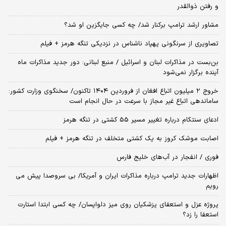
و رفتن ذوالقدر
مشاور ارشد ترامپ برکنار شد/ چه کسی جایگزین او شد؟
تصاویری از سرنگونی پهپاد ناشناس در نزدیکی تنگه هرمز + فیلم
بن‌بست در مذاکرات لبنان و اسرائیل / منبع لبنانی: دور جدید مذاکرات ماه
آینده برگزار نمی‌شود
خروج ۲ میلیون اتباع افغان از فروردین ۱۴۰۴ تاکنون/ سخنگوی وزارت کشور:
ساماندهی اتباع غیر مجاز با سرعت در حال انجام است
ادعای سنتکام درباره تغییر مسیر 55 کشتی در تنگه هرمز
اصابت موشک کروز به یک کشتی متخلف در تنگه هرمز + فیلم
فوری / انفجار در آب‌های خلیج فارس
اظهارات جدید ترامپ درباره مذاکرات ایران و آمریکا/ بی سروصدا پیش می
رویم
پروژه عزل و استعفای پزشکیان روی میز دلواپسان/ چه کسی ابتدا استارت
استعفا را زد؟