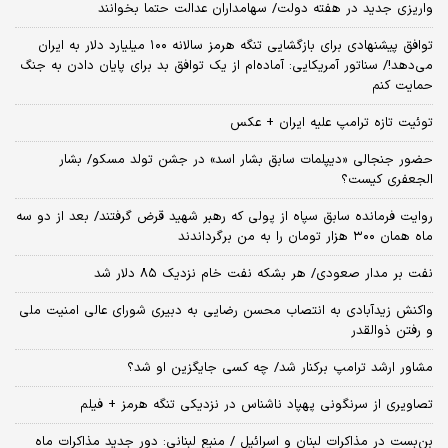
واریزی جدید در هفته دولت/ سهامداران عدالت حتما بخوانند
توافق پیشنهادی برای بازگشایی تنگه هرمز سالانه ۱۰۰ میلیارد دلار به ایران
می‌دهد!/ سناتور آمریکایی: آماده‌ام از یک توافق بد برای پایان دادن به جنگ
حمایت کنم
توئیت تازه ترامپ علیه ایران + عکس
حضور جنجالی «دیپلمات سابق بشار اسد» در جشن تولد مسکو/ بشار
الجعفری کیست؟
روایت فرمانده سابق سپاه از پولی که رهبر شهید قرض گرفتند/ بعد از دو سه
ماه همان ۳۰۰ هزار تومان را به من برگرداندند
نفت بر مدار صعودی/ هر بشکه نفت خام نزدیک ۸۵ دلار شد
واکنش زیدآبادی به انتصاب محسن رضایی به دبیری شورای عالی امنیت ملی
و رفتن ذوالقدر
مشاور ارشد ترامپ برکنار شد/ چه کسی جایگزین او شد؟
تصاویری از سرنگونی پهپاد ناشناس در نزدیکی تنگه هرمز + فیلم
بن‌بست در مذاکرات لبنان و اسرائیل / منبع لبنانی: دور جدید مذاکرات ماه