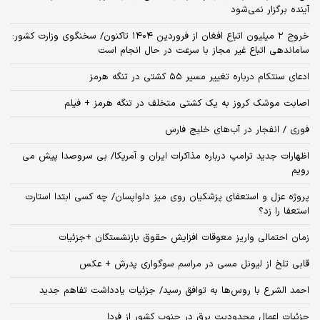
آینده برگزار نمی‌شود
خروج ۲ میلیون اتباع افغان از فروردین ۱۴۰۴ تاکنون/ سخنگوی وزارت کشور:
ساماندهی اتباع غیر مجاز با سرعت در حال انجام است
ادعای سنتکام درباره تغییر مسیر ۵۵ کشتی در تنگه هرمز
اصابت موشک کروز به یک کشتی متخلف در تنگه هرمز + فیلم
فوری / انفجار در آب‌های خلیج فارس
اظهارات جدید ترامپ درباره مذاکرات ایران و آمریکا/ بی سروصدا پیش می
رویم
پروژه عزل و استعفای پزشکیان روی میز دلواپسان/ چه کسی ابتدا استارت
استعفا را زد؟
زمان احتمالی واریز معوقات افزایش حقوق بازنشستگان +جزئیات
قابی تلخ از لیونل مسی در مراسم سوگواری پدرش + عکس
احمد الشرع با روس‌ها به توافق رسید/ جزئیات یادداشت تفاهم جدید
جزئیات اعمال محدودیت برق در جنوب کشور از فردا