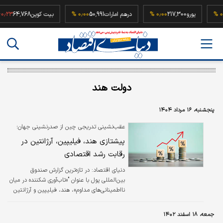
5
۰٫۰۰ %
یورو
217,300
۰٫۰۰ %
درهم امارات
50,991
۰٫۰۰ %
بیت کوین
64,768
%
دولت هند
پنجشنبه، ۱۶ مرداد ۱۴۰۴
عقب‌نشینی تدریجی چین از صدرنشینی جهان؛
پیشتازی هند، فیلیپین، آرژانتین در
رقابت رشد اقتصادی
دنیای اقتصاد: در تازه‌ترین گزارش صندوق
بین‌المللی پول با عنوان "«تاب‌آوری شکننده در میان
نااطمینانی‌های مداوم»، هند، فیلیپین و آرژانتین
به‌عنوان سه اقتصاد با سریع‌ترین نرخ رشد در سال
۲۰۲۵ معرفی شده‌اند.
جمعه، ۱۸ اسفند ۱۴۰۲