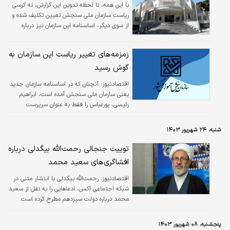
با این همه، تا لحظه تدوین این گزارش، نه کرسی
ریاست سازمان ملی سنجش تعیین تکلیف شده و
از سوی دیگر، اساسنامه این سازمان نیز درباره
تمدید حکم سرپرست این سازمان و ادامه کار با
همین عنوان، مسکوت است.
زمزمه‌های تغییر ریاست این سازمان به
گوش رسید
اقتصادنیوز:
آنچنان که در اساسنامه سازمان جدید
یعنی سازمان ملی سنجش آمده است، ابراهیم
رئیسی، پورعباس را فقط به عنوان سرپرست
منصوب کرده بود؛ آن هم برای مهلتی ۶ ماهه تا
دولت تکلیف رئیس این سازمان را روشن و حکم
شنبه، ۲۴ شهریور ۱۴۰۳
انتصاب فرد مورد نظر را صادر کند.
توییت جنجالی رحمت‌الله بیگدلی درباره
افشاگری‌های سعید محمد
اقتصادنیوز:
رحمت‌الله بیگدلی با انتشار متنی در
شبکه اجتماعی اکس، ادعاهایی را به نقل از سعید
محمد درباره دولت سیزدهم مطرح کرده است.
پنجشنبه، ۰۸ شهریور ۱۴۰۳