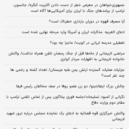
جمهوری‌خواهان در معرض خطر از دست دادن اکثریت کنگره/ جانسون:
ترامپ از پیامدهای جنگ با ایران برای آمریکایی‌ها آگاه است
آیا مصرف قهوه در دوران بارداری خطرناک است؟
ادعای العربیه: مذاکرات ایران و آمریکا وارد مرحله نهایی شده است
تعطیلی مدرسه ایرانی در کویت/ ماجرا چه بود؟
مرتضی لاریجانی از ماه‌ها قبل از جنگ رمضان تلفن همراه نداشت/ واکنش
خانواده لاریجانی به اظهارات سردار کوثری
جزئیات عملیات گسترده ارتش یمن علیه عربستان/ تعداد کشته و زخمی ها
چند نفر است؟
چالش بزرگ اینفانتینو/ دو زن عضو یوفا در صف مخالفان رئیس فیفا
نگرانی از کمبود تسلیحات/جلسه فوری پنتاگون پس از تماس تلفنی ترامپ با
مقام دوم وزارت دفاع
واکنش خبرگزاری قوه قضائیه به ادعای یک نماینده مجلس درباره ترور شهید
لاریجانی