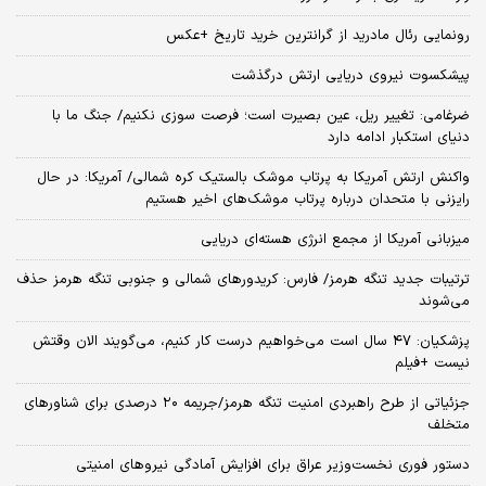
رونمایی رئال مادرید از گرانترین خرید تاریخ +عکس
پیشکسوت نیروی دریایی ارتش درگذشت
ضرغامی: تغییر ریل، عین بصیرت است؛ فرصت سوزی نکنیم/ جنگ ما با
دنیای استکبار ادامه دارد
واکنش ارتش آمریکا به پرتاب موشک بالستیک کره شمالی/ آمریکا: در حال
رایزنی با متحدان درباره پرتاب موشک‌های اخیر هستیم
میزبانی آمریکا از مجمع انرژی هسته‌ای دریایی
ترتیبات جدید تنگه هرمز/ فارس: کریدورهای شمالی و جنوبی تنگه هرمز حذف
می‌شوند
پزشکیان: ۴۷ سال است می‌خواهیم درست کار کنیم، می‌گویند الان وقتش
نیست +فیلم
جزئیاتی از طرح راهبردی امنیت تنگه هرمز/جریمه ۲۰ درصدی برای شناورهای
متخلف
دستور فوری نخست‌وزیر عراق برای افزایش آمادگی نیروهای امنیتی