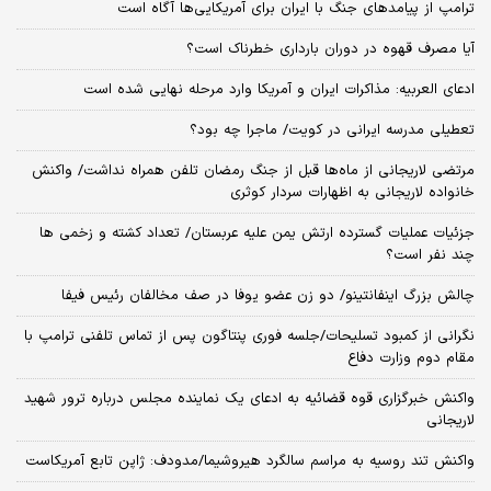
ترامپ از پیامدهای جنگ با ایران برای آمریکایی‌ها آگاه است
آیا مصرف قهوه در دوران بارداری خطرناک است؟
ادعای العربیه: مذاکرات ایران و آمریکا وارد مرحله نهایی شده است
تعطیلی مدرسه ایرانی در کویت/ ماجرا چه بود؟
مرتضی لاریجانی از ماه‌ها قبل از جنگ رمضان تلفن همراه نداشت/ واکنش
خانواده لاریجانی به اظهارات سردار کوثری
جزئیات عملیات گسترده ارتش یمن علیه عربستان/ تعداد کشته و زخمی ها
چند نفر است؟
چالش بزرگ اینفانتینو/ دو زن عضو یوفا در صف مخالفان رئیس فیفا
نگرانی از کمبود تسلیحات/جلسه فوری پنتاگون پس از تماس تلفنی ترامپ با
مقام دوم وزارت دفاع
واکنش خبرگزاری قوه قضائیه به ادعای یک نماینده مجلس درباره ترور شهید
لاریجانی
واکنش تند روسیه به مراسم سالگرد هیروشیما/مدودف: ژاپن تابع آمریکاست