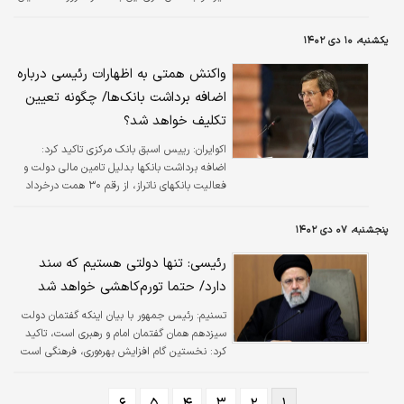
می توانند با مراجعه به پنجره ملی خدمات دولت
هوشمند به نشانی my.gov.ir هدیه دولت را
یکشنبه، ۱۰ دی ۱۴۰۲
دریافت کنند.
واکنش همتی به اظهارات رئیسی درباره
اضافه برداشت بانک‌ها/ چگونه تعیین
تکلیف خواهد شد؟
اکوایران:
رییس اسبق بانک مرکزی تاکید کرد:
‌اضافه برداشت بانکها بدلیل تامین مالی دولت و
فعالیت بانکهای ناتراز، از رقم ۳۰ همت درخرداد
۱۴۰۰، امروز به رقم ۴۵۰ همت رسیده است.
پنجشنبه، ۰۷ دی ۱۴۰۲
رئیسی: تنها دولتی هستیم که سند
دارد/ حتما تورم‌کاهشی خواهد شد
تسنیم:
رئیس جمهور با بیان اینکه گفتمان دولت
سیزدهم همان گفتمان امام و رهبری است، تاکید
کرد: نخستین گام افزایش بهره‌وری، فرهنگی است
و نیاز به فرهنگ سازی در حوزه مدیران و عموم
مردم دارد.
۶
۵
۴
۳
۲
۱