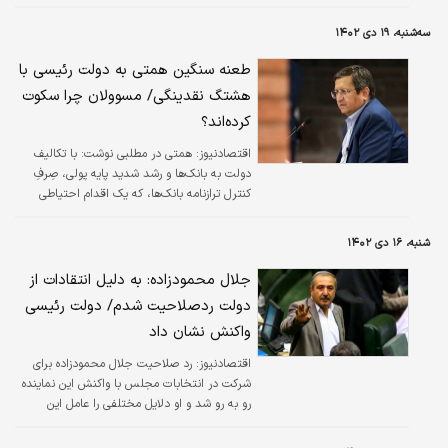
سه‌شنبه، ۱۹ دی ۱۴۰۲
طعنه سنگین همتی به دولت رئیسی با
هشتگ نقدینگی/ مسوولان چرا سکوت
کرده‌اند؟
اقتصادنیوز:
همتی در مطلبی نوشت: با تکالیف
دولت به بانک‌ها و رشد شدید⁧ پایه پولی⁩، صِرفِ
کنترل ترازنامه بانک‌ها، که یک اقدام احتیاطی
است، برای مهار رشد نقدینگی کفایت نمی‌کند.
شنبه، ۱۶ دی ۱۴۰۲
جلال محمودزاده: به دلیل انتقادات از
دولت ردصلاحیت شدم/ دولت رئیسی
واکنش نشان داد
اقتصادنیوز:
رد صلاحیت جلال محمودزاده برای
شرکت در انتخابات مجلس با واکنش این نماینده
رو به رو شد و او دلایل مختلفی را عامل این
تصمیم دانست که یکی از آن ها انتقاد از دولت
بود.