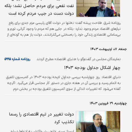
نفت نفعی برای مردم حاصل نشد؛ بلکه
دولت دست در جیب مردم کرده است
روزنامه شرق:
فلاحت پیشه گفت: نه‌تنها در دولت آقای رئیسی عزم جدی برای رفع
نیازهای اقتصاد مردم وجود ندارد؛ بلکه در جایی هم که مردم با وجود گرانی، تورم و
بی‌سامانی اقتصادی زندگی خود را به‌سختی می‌گذراندند، دولت باز هم به گونه‌ای از
جیب مردم برداشت می‌کند.
جمعه، ۰۷ اردیبهشت ۱۴۰۳
نمایندگان مجلس در گفت‌وگو با «دنیای اقتصاد» مطرح کردند
روزنامه شماره ۵۹۹۵
چهار اشکال جداول بودجه ۱۴۰۳
دنیای اقتصاد:
روز چهارشنبه بررسی جداول لایحه بودجه ۱۴۰۳ در کمیسیون تلفیق
به اتمام رسید و بررسی آن در هفته جاری در دستور کار مجلس قرار می‌گیرد. اگرچه
گفته می‌شود که تغییرات اندکی از سوی کمیسیون تلفیق بودجه بر بخش دوم
اعمال شده است، با این حال نمایندگان اعلام می‌کنند بخش دوم لایحه مشکلات
عمده دارد و انتقادات جدی بر آن وارد است. برخی از نمایندگان این ایرادات را به
چهارشنبه، ۲۹ فروردین ۱۴۰۳
دلیل بررسی دو مرحله‌ای بودجه می‌دانند، اما در پاسخ برخی نمایندگان مخالف عدم
بررسی جداول بودجه در مجلس معتقدند که دولت طبق قانون آیین‌نامه موظف
دولت تغییر در تیم اقتصادی را رسما
است…
تکذیب کرد
ایسنا:
سپهر خلجی در واکنش به ادعاها درباره