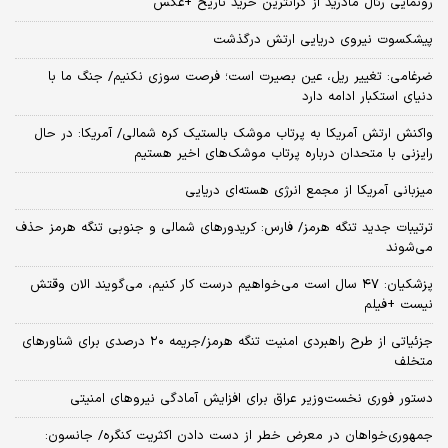
رونمایی رئال مادرید از گرانترین خرید تاریخ +عکس
پیشکسوت نیروی دریایی ارتش درگذشت
ضرغامی: تغییر ریل، عین بصیرت است؛ فرصت سوزی نکنیم/ جنگ ما با
دنیای استکبار ادامه دارد
واکنش ارتش آمریکا به پرتاب موشک بالستیک کره شمالی/ آمریکا: در حال
رایزنی با متحدان درباره پرتاب موشک‌های اخیر هستیم
میزبانی آمریکا از مجمع انرژی هسته‌ای دریایی
ترتیبات جدید تنگه هرمز/ فارس: کریدورهای شمالی و جنوبی تنگه هرمز حذف
می‌شوند
پزشکیان: ۴۷ سال است می‌خواهیم درست کار کنیم، می‌گویند الان وقتش
نیست +فیلم
جزئیاتی از طرح راهبردی امنیت تنگه هرمز/جریمه ۲۰ درصدی برای شناورهای
متخلف
دستور فوری نخست‌وزیر عراق برای افزایش آمادگی نیروهای امنیتی
جمهوری‌خواهان در معرض خطر از دست دادن اکثریت کنگره/ جانسون: