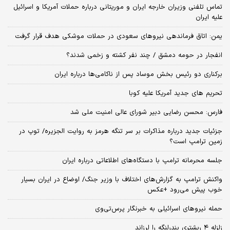
تماس تلفنی وزیران خارجه ایران و موریتانی درباره حملات آمریکا و اسرائیل
علیه ایران
یمن: اتاق فرماندهی نیروهای سعودی در حملات موشکی هدف قرار گرفت
انفجار در حومه دمشق / چند نفر کشته و زخمی شدند؟
برکناری دو رئیس بخش موساد پس از ناکامی‌ها درباره ایران
تحریم های جدید آمریکا علیه کوبا
فارس: محسن رضایی دبیر شورای عالی امنیت ملی شد
جزئیات جدید درباره مذاکرات بر سر تنگه هرمز به روایت الجزیره/ توپ در
زمین ترامپ است؟
جلسه محرمانه ترامپ با دستگاه‌های اطلاعاتی درباره ایران
واکنش ترامپ به گزارش‌های اختلاف با وزیر جنگ/ اوضاع در ایران بسیار
خوب پیش می‌رود +عکس
حمله نیروهای اسرائیلی به خبرنگار پرس‌تی‌وی
زلزله ۴ ریشتری بندرلنگه را لرزاند