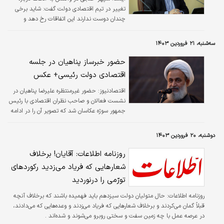
تغییر در تیم اقتصادی دولت گفت: شاید برخی
چندان دوست ندارند این اتفاقات رخ دهد و
شایعاتی می‌سازند اما قرار نیست تغییری در نیم
اقتصادی دولت ایجاد شود.
سه‌شنبه، ۲۱ فروردین ۱۴۰۳
حضور خبرساز پناهیان در جلسه
اقتصادی دولت رئیسی+ عکس
اقتصادنیوز:
حضور غیرمنتظره علیرضا پناهیان در
نشست فعالان و صاحب نظران اقتصادی با رئیس
جمهور سوژه عکاسان شد که تصویر آن را در ادامه
مشاهده خواهید کرد.
دوشنبه، ۲۰ فروردین ۱۴۰۳
روزنامه اطلاعات: آقایان! برخلاف
شعارهایی که فریاد می‌زدید رکوردهای
تورّمی را درنوردید
روزنامه اطلاعات:
حال متولیان دولت سیزدهم باید فهمیده باشند که برخلاف آنچه
قبلاً گمان می‌کردند و برخلاف شعارهایی که فریاد می‌زدند و وعده‌هایی که می‌دادند،
در عرصه عمل با چه زمین سفت و سختی روبرو می‌شوند و شده‌اند .