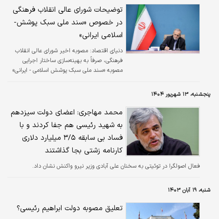
توضیحات شورای عالی انقلاب فرهنگی
در خصوص «سند ملی سبک پوشش-
اسلامی ایرانی»
دنیای اقتصاد: مصوبه اخیر شورای عالی انقلاب
فرهنگی، صرفاً به بهینه‌سازی ساختار اجرایی
مصوبه «سند ملی سبک پوشش اسلامی - ایرانی»
پرداخته و وظایف «بنیاد ملی سبک پوشش» را با
هدف افزایش کارایی و جلوگیری از هم‌پوشانی، در
پنجشنبه، ۱۳ شهریور ۱۴۰۴
«کارگروه ساماندهی مد و لباس» وزارت ارشاد تجمیع
نموده است.
محمد مهاجری: اعضای دولت سیزدهم
به شهید رئیسی هم جفا کردند و با
فساد بی سابقه ۳/۵ میلیارد دلاری
کارنامه زشتی بجا گذاشتند
فعال اصولگرا در توئیتی به سخنان علی آبادی وزیر نیرو واکنش نشان داد.
شنبه، ۱۹ آبان ۱۴۰۳
تعلیق مصوبه دولت ابراهیم رئیسی؟