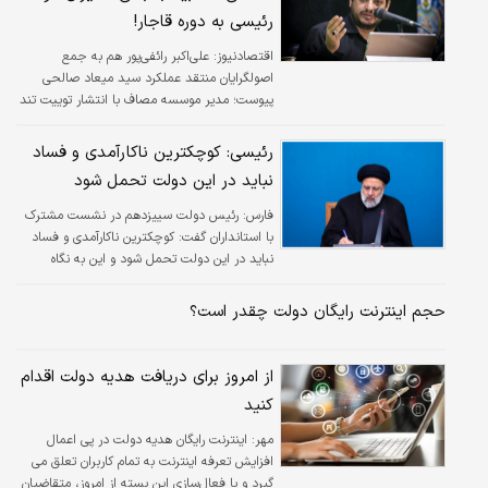
رئیسی به دوره قاجار!
اقتصادنیوز:
علی‌اکبر رائفی‌پور هم به جمع
اصولگرایان منتقد عملکرد سید میعاد صالحی
پیوست؛ مدیر موسسه مصاف با انتشار توییت تند
و البته تلویحی علیه مدیرعامل راه آهن موضع خود
درباره سید میعاد صالحی را علنی کرد.
رئیسی: کوچکترین ناکارآمدی و فساد
نباید در این دولت تحمل شود
فارس:
رئیس دولت سییزدهم در نشست مشترک
با استانداران گفت: کوچکترین ناکارآمدی و فساد
نباید در این دولت تحمل شود و این به نگاه
حساس استانداران و مدیران در این دولت بستگی
دارد.
حجم اینترنت رایگان دولت چقدر است؟
از امروز برای دریافت هدیه دولت اقدام
کنید
مهر:
اینترنت رایگان هدیه دولت در پی اعمال
افزایش تعرفه اینترنت به تمام کاربران تعلق می
گیرد و با فعال‌سازی این بسته از امروز، متقاضیان