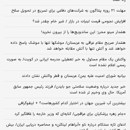
راه است
مهلت ۲۱ روزه پنتاگون به شرکت‌های دفاعی برای تسریع در تحویل سلاح
افزایش نجومی قیمت لبنیات در بازار / شیر خام چقدر شد؟
هشدار مینو محرز؛ این ساندویچ‌ها را از بیرون نخرید!
هشدار صریح مقام عراقی به عربستان/ موشکها تنها با موشک پاسخ داده
خواهد شد و آتش تنها با آتش مقابله خواهد شد
واکنش یک مقام مسئول به خبر تعطیلی مدرسه ایرانی در کویت/ به صورت
رسمی اعلام نشده است
بیانیه شورای امنیت علیه یمن/ عربستان و قطر واکنش نشان دادند
خبر جدید درباره وضعیت سلامتی جو بایدن/ فرزند رئیس جمهور سابق
آمریکا: حال وی وخیم تر شده است
بیشترین آب شیرین جهان در اختیار کدام کشورهاست؟ + اینفوگرافی
«جام زهر» پزشکیان برای عراقچی/ کنایه‌ای که وزیر خارجه را غافلگیر کرد
ادعای تازه سنتکام درباره ناو «آبراهام لینکلن» و محاصره دریایی ایران/ بیش