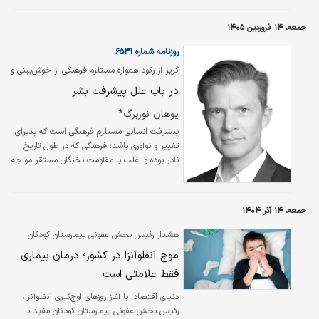
جمعه، ۱۴ فروردین ۱۴۰۵
روزنامه شماره ۶۵۳۱
گریز از رکود همواره مستلزم فرهنگی از خوش‌بینی و
پیشرفت بوده است
در باب علل پیشرفت بشر
یوهان نوربرگ*
پیشرفت انسانی مستلزم فرهنگی است که پذیرای
تغییر و نوآوری باشد؛ فرهنگی که در طول تاریخ
نادر بوده و اغلب با مقاومت نخبگان مستقر مواجه
شده است. دوره‌های دستاوردهای چشم‌گیر، مانند
آنچه در اروپای عصر روشنگری دیده شد، زمانی
پدید آمدند که جوامع ایده‌های نو را پذیرفتند و
جمعه، ۱۴ آذر ۱۴۰۴
آزادی فکری و اقتصادی را امکان‌پذیر ساختند. کلید
پیشرفت پایدار، حفظ فرهنگی از خوش‌بینی و
هشدار رئیس بخش عفونی بیمارستان کودکان
نظامی سیاسی-اقتصادی است که نوآوری را تشویق
مفید؛
موج آنفلوآنزا در کشور؛ درمان بیماری
کند، نه اینکه آن را سرکوب نماید.
فقط علامتی است
دنیای اقتصاد: با آغاز روزهای اوج‌گیری آنفلوآنزا،
رئیس بخش عفونی بیمارستان کودکان مفید با