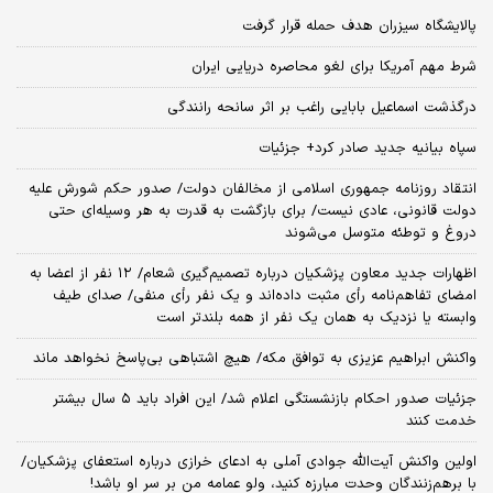
پالایشگاه سیزران هدف حمله قرار گرفت
شرط مهم آمریکا برای لغو محاصره دریایی ایران
درگذشت اسماعیل بابایی راغب بر اثر سانحه رانندگی
سپاه بیانیه جدید صادر کرد+ جزئیات
انتقاد روزنامه جمهوری اسلامی از مخالفان دولت/ صدور حکم شورش علیه
دولت قانونی، عادی نیست/ برای بازگشت به قدرت به هر وسیله‌ای حتی
دروغ و توطئه متوسل می‌شوند
اظهارات جدید معاون پزشکیان درباره تصمیم‌گیری شعام/ ۱۲ نفر از اعضا به
امضای تفاهم‌نامه رأی مثبت داده‌اند و یک نفر رأی منفی/ صدای طیف
وابسته یا نزدیک به همان یک نفر از همه بلندتر است
واکنش ابراهیم عزیزی به توافق مکه/ هیچ اشتباهی بی‌پاسخ نخواهد ماند
جزئیات صدور احکام بازنشستگی اعلام شد/ این افراد باید ۵ سال بیشتر
خدمت کنند
اولین واکنش آیت‌الله جوادی آملی به ادعای خرازی درباره استعفای پزشکیان/
با برهم‌زنندگان وحدت مبارزه کنید، ولو عمامه من بر سر او باشد!