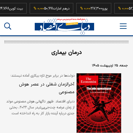
52,500,00
۰٫۰۰ %
یورو
217,300
۰٫۰۰ %
درهم امارات
50,991
۰٫۰۰ %
بیت کوی
درمان بیماری
جمعه، ۲۵ اردیبهشت ۱۴۰۵
دولت‌ها در برابر موج تازه بیکاری آماده نیستند؛
آخرالزمان شغلی در عصر هوش
مصنوعی
دنیای اقتصاد: ظهور ناگهانی هوش مصنوعی مولد
از زمان عرضه چت‌جی‌پی‌تیدر سال ۲۰۲۲، بحثی
جدی درباره آینده بازار کار به راه انداخته است.