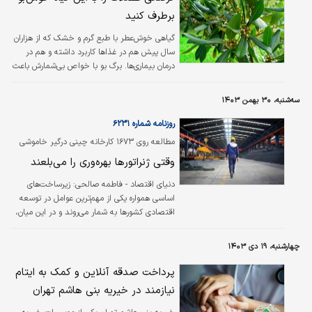
برطرف کنید
گیاهی خوش‌عطر با طبع گرم و خشک که از هزاران
سال پیش هم در غذاها کاربرد داشته و هم در
درمان بیماری‌ها. برگ بو با خواص بی‌شمارش باعث
تقویت ایمنی و کاهش استرس است.
سه‌شنبه، ۳۰ بهمن ۱۴۰۳
روزنامه شماره ۶۲۳۱
مطالعه روی ۱۶۷۳ کارخانه چینی درگیر خاموشی
نشان داد؛ توسعه قربانی خاموشی صنایع
وقتی ژنراتورها بهره‏‏‌وری را می‏‏‌بلعند
دنیای اقتصاد - فاطمه صالحی:
زیرساخت‌‌‌های
اساسی همواره یکی از مهم‌ترین عوامل در توسعه
اقتصادی کشورها به شمار می‌‌‌روند و در این میان،
تامین برق به عنوان یکی از حیاتی‌‌‌ترین زیرساخت‌‌‌ها
شناخته می‌شود. چین، به عنوان دومین اقتصاد
چهارشنبه، ۱۹ دی ۱۴۰۳
بزرگ جهان، به‌رغم سرمایه‌گذاری‌‌‌های کلان در بخش
انرژی، همچنان با چالش‌‌‌های اساسی در تامین برق
پرداخت صدقه آنلاین و کمک به ایتام
موردنیاز صنایع خود مواجه است. این مساله
نیازمند در خیریه بنی هاشم تهران
به‌‌‌ویژه در نیمه دوم سال ۲۰۲۰ در استان‌‌‌هایی مانند
هونان، جیانگشی، گوانگدونگ و مغولستان داخلی