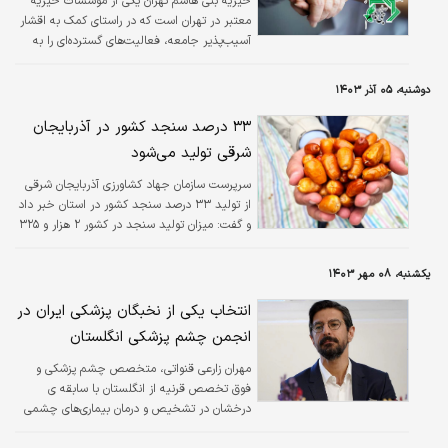
خیریه بنی هاشم تهران یکی از موسسات خیریه
غربی به شکل جدی‌‌‌تری نمود پیدا کرد، به طوری که
معتبر در تهران است که در راستای کمک به اقشار
بسیاری از واحدهای…
آسیب‌پذیر جامعه، فعالیت‌های گسترده‌ای را به
انجام می‌رساند.
دوشنبه، ۰۵ آذر ۱۴۰۳
۳۳ درصد سنجد کشور در آذربایجان
شرقی تولید می‌شود
سرپرست سازمان جهاد کشاورزی آذربایجان شرقی
از تولید ۳۳ درصد سنجد کشور در استان خبر داد
و گفت: میزان تولید سنجد در کشور ۲ هزار و ۳۲۵
تن بوده که از این میزان ۷۵۲ تن به این استان
اختصاص دارد.
یکشنبه، ۰۸ مهر ۱۴۰۳
انتخاب یکی از نخبگان پزشکی ایران در
انجمن چشم پزشکی انگلستان
مهران زارعی قنواتی، متخصص چشم پزشکی و
فوق تخصص قرنیه از انگلستان با سابقه ی
درخشان در تشخیص و درمان بیماری‌های چشمی
به ویژه قرنیه، از جمله چهره‌های شناخته شده در