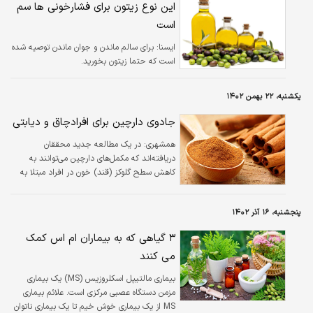
این نوع زیتون برای فشارخونی ها سم
است
ايسنا:
برای سالم ماندن و جوان ماندن توصیه شده
است که حتما زیتون بخورید.
یکشنبه، ۲۲ بهمن ۱۴۰۲
جادوی دارچین برای افرادچاق و دیابتی
همشهری:
در یک مطالعه جدید محققان
دریافته‌اند که مکمل‌های دارچین می‌توانند به
کاهش سطح گلوکز (قند) خون در افراد مبتلا به
چاقی یا اضافه وزن و «پیش دیابت» کمک کنند.
پنجشنبه، ۱۶ آذر ۱۴۰۲
۳ گیاهی که به بیماران ام اس کمک
می کنند
بیماری مالتیپل اسکلروزیس (MS) یک بیماری
مزمن دستگاه عصبی مرکزی است. علائم بیماری
MS از یک بیماری خوش خیم تا یک بیماری ناتوان