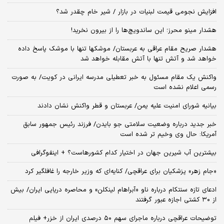
افزایش نجومی قیمت لبنیات در بازار / شیر خام چقدر شد؟
هشدار مینو محرز؛ این ساندویچ‌ها را از بیرون نخرید!
هشدار صریح مقام عراقی به عربستان/ موشکها تنها با موشک پاسخ داده
خواهد شد و آتش تنها با آتش مقابله خواهد شد
واکنش یک مقام مسئول به خبر تعطیلی مدرسه ایرانی در کویت/ به صورت
رسمی اعلام نشده است
بیانیه شورای امنیت علیه یمن/ عربستان و قطر واکنش نشان دادند
خبر جدید درباره وضعیت سلامتی جو بایدن/ فرزند رئیس جمهور سابق
آمریکا: حال وی وخیم تر شده است
بیشترین آب شیرین جهان در اختیار کدام کشورهاست؟ + اینفوگرافی
«جام زهر» پزشکیان برای عراقچی/ کنایه‌ای که وزیر خارجه را غافلگیر کرد
ادعای تازه سنتکام درباره ناو «آبراهام لینکلن» و محاصره دریایی ایران/ بیش
از ۳۰ کشتی اجازه عبور گرفتند
توضیحات عراقچی درباره ماجرای سهم ۵۰ درصدی ایران از خزر+ فیلم