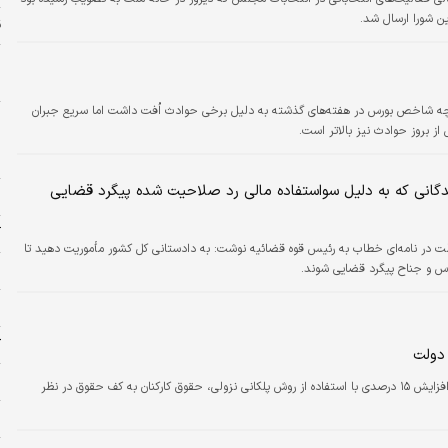
ین شورا ارسال شد.
ق
به
اگرچه شاخص بورس در هفته‌های گذشته به دلیل برخی حوادث اُفت داشت اما سریع جبران
 بروز حوادث نیز بالاتر است.
ب
ط
دگانی که به دلیل سواستفاده مالی رد صلاحیت شده پیگرد قضایی
خ
آ
ت در نامه‌ای خطاب به رئیس قوه قضائیه نوشت: به دادستانی کل کشور مأموریت دهید تا
س و جناح پیگرد قضایی شوند.
ص
ج
ک
 دولت
م
رئیس سازمان برنامه و بودجه کشور، گفت: علاوه بر افزایش ۱۵ درصدی با استفاده از روش پلکانی نزولی، حقوق کارکنان به کف حقوق در نظر
ب