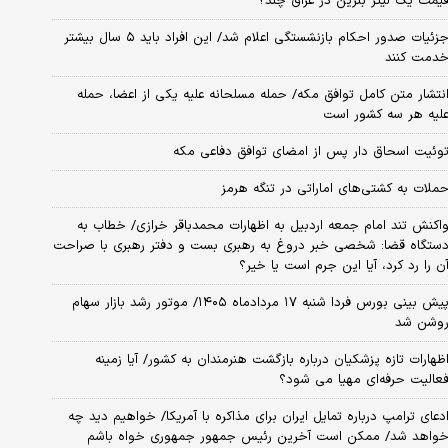
یمت یک لیتر بنزین در عراق چند؟
جزئیات صدور احکام بازنشستگی اعلام شد/ این افراد باید ۵ سال بیشتر
دمت کنند
نتشار متن کامل توافق مکه/ حمله مسلحانه علیه یکی از اعضا، حمله
لیه هر سه کشور است
وئیت اسحاق دار پس از امضای توافق دفاعی مکه
ملات به کشتی‌های اماراتی در تنگه هرمز
اکنش تند امام جمعه اردبیل به اظهارات محمدباقر خرازی/ خطاب به
ستگاه قضا: شخصی خبر دروغ به رهبری بست و دفتر رهبری با صراحت
ن را رد کرد، آیا این جرم است یا خیر؟
پیش بینی بورس فردا شنبه ۱۷ مردادماه ۱۴۰۵/ موتور رشد بازار سهام
وشن شد
ظهارات تازه پزشکیان درباره بازگشت هنرمندان به کشور/ آیا زمینه
عالیت حرفه‌ای مهیا می شود؟
دعای ترامپ درباره تمایل ایران برای مذاکره با آمریکا/ خواهیم دید چه
واهد شد/ ممکن است آخرین رئیس‌ جمهور جمهوری خواه باشم