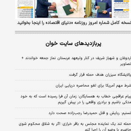
سخه کامل شماره امروز روزنامه «دنیای‌ اقتصاد» را اینجا بخوانید
پربازدیدهای سایت خوان
ردوغان و شهباز شریف در کنار ولیعهد عربستان نماز جمعه خواندند +
صاویر
الایشگاه سیزران هدف حمله قرار گرفت
رط مهم آمریکا برای لغو محاصره دریایی ایران
یام عراقچی خطاب به همسایگان؛ زمان آن فرا رسیده است که به خود
تکی باشیم و برادری واقعی را در پیش گیریم
سنیم: ربایش و قتل حمیدرضا رجب‌زاده صحت دارد
مله تند یک نماینده مجلس به باقر خرازی: اگر به شلاق محکوم شوی
اضرم با وضو آن را اجرا کنم