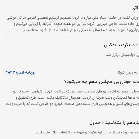
تی‌
م
ورش گفت: در جلسه ستاد ملی مبارزه با کرونا تصمیم گرفتیم تعطیلی تمامی مراکز آموزشی
ه
اری خانه ملت، حاجی میرزایی افزود: در این دو هفته مجددا شرایط را ارزیابی می‌کنیم و
ا
گیری در مورد نحوه ادامه سال تحصیلی انجام خواهد شد. او افزود: متناسب با
 امتحانات تصمیم‌گیری خواهد شد.
عایت نکردند!/عکس
دولتمردان برگزار شد.
ط
ه دلیل کرونا
روزنامه شماره ۴۸۴۳
ر
ات خودرویی مجلس دهم چه می‌شود؟
ب
جلس دهم به آخرین روزهای فعالیت خود نزدیک می‌شود، این در شرایطی است که دو
 ماه‌ها نمایندگان وقت صرف آن کردند، همچنان بلاتکلیف مانده است. طرح تحقیق و
س
سازی‌های کشور و همچنین طرح ساماندهی صنعت خودرو دو طرحی است که با صرف وقت
ی نمایندگان در دستور کار قرار گرفت.هر چند طبق رویه دوره‌های گذشته، این بار نیز قرائت
ح
حص از دو خودروساز بزرگ کشور به آخرین روزهای عمر مجلس کشانده شده اما با تعطیلی
ازدهم را بشناسید +جدول
 به دلیل شیوع کرونا برخی از نمایندگان،…
ق
 هر دوره یکی از جالب توجه‌ترین و مهمترین اتفاقات خانه ملت است.