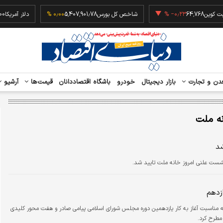
بیت کوین
64,768
‎−۰٫۲۳ %
شاخص کل بورس
5,407,901.78
۰٫۰۰ %
دلار آ
دن و تجارت
بازار دیجیتال
خودرو
باشگاه اقتصاددانان
قیمت‌ها
آرشیو
ه ملت
زدهم
 مناسبت آغاز به کار یازدهمین دوره مجلس شورای اسلامی پیامی صادر و هفت محور کلیدی
مطرح کرد.