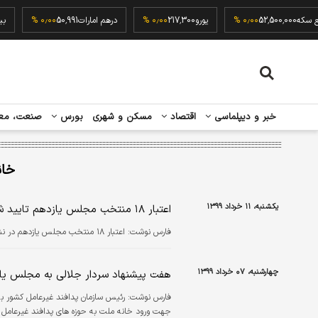
ربع سکه
52,500,000
۰٫۰۰ %
یورو
217,300
۰٫۰۰ %
درهم امارات
50,991
۰٫۰۰ %
خبر و دیپلماسی
اقتصاد
مسکن و شهری
بورس
صنعت، مع
خان
یکشنبه، ۱۱ خرداد ۱۳۹۹
اعتبار ۱۸ منتخب مجلس یازدهم تایید شد
فارس نوشت: اعتبار ۱۸ منتخب مجلس یازدهم در نشست علنی امروز خانه ملت تایید شد.
چهارشنبه، ۰۷ خرداد ۱۳۹۹
هفت پیشنهاد سردار جلالی به مجلس یا
فارس نوشت: رئیس سازمان پدافند غیرعامل کشور به
جهت ورود خانه ملت به حوزه های پدافند غیرعامل 