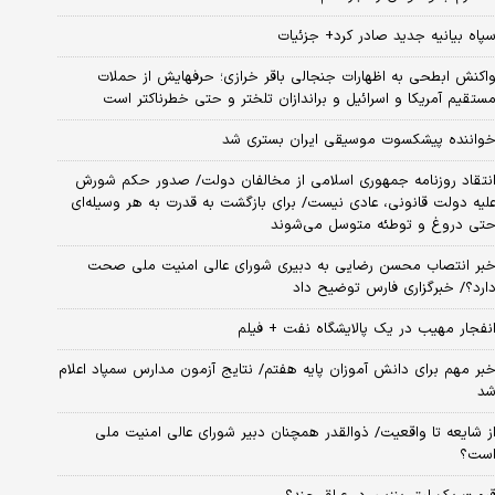
پاه بیانیه جدید صادر کرد+ جزئیات
اکنش ابطحی به اظهارات جنجالی باقر خرازی؛ حرفهایش از حملات
ستقیم آمریکا و اسرائیل و براندازان تلختر و حتی خطرناکتر است
واننده پیشکسوت موسیقی ایران بستری شد
نتقاد روزنامه جمهوری اسلامی از مخالفان دولت/ صدور حکم شورش
لیه دولت قانونی، عادی نیست/ برای بازگشت به قدرت به هر وسیله‌ای
تی دروغ و توطئه متوسل می‌شوند
بر انتصاب محسن رضایی به دبیری شورای عالی امنیت ملی صحت
ارد؟/ خبرگزاری فارس توضیح داد
نفجار مهیب در یک پالایشگاه نفت + فیلم
بر مهم برای دانش آموزان پایه هفتم/ نتایج آزمون مدارس سمپاد اعلام
د
ز شایعه تا واقعیت/ ذوالقدر همچنان دبیر شورای ‌عالی امنیت ملی
ست؟