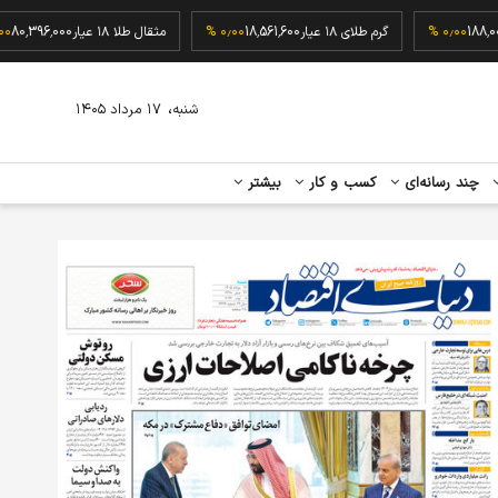
مریکا
188,000
۰٫۰۰ %
گرم طلای ۱۸ عیار
18,561,600
۰٫۰۰ %
مثقال طلا ۱۸ عیار
396,000
،
شنبه
۱۷ مرداد ۱۴۰۵
چند رسانه‌ای
کسب و کار
بیشتر