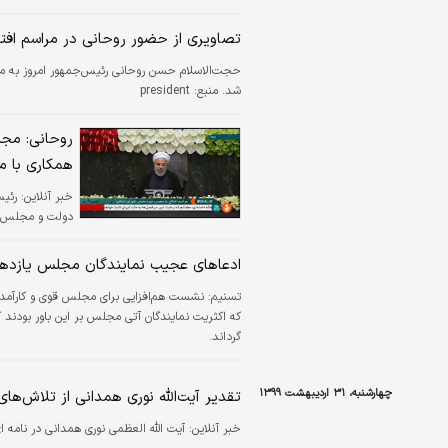
تصاویری از حضور روحانی در مراسم اف
حجت‌الاسلام حسن روحانی رئیس‌جمهور امروز به م
شد. منبع: president
روحانی: مجل
همکاری با 
خبر آنلاین:
رئیس
دولت و مجلس می 
ادعاهای عجیب نمایندگان مجلس یازدهم 
تسنیم:
که اکثریت نمایندگان آتی مجلس بر این باور بودند
گرداند.
چهارشنبه، ۳۱ اردیبهشت ۱۳۹۹
تقدیر آیت‌الله نوری همدانی از تلاش‌های ۱۲ ساله علی لاریجانی در مج
خبر آنلاین:
آیت الله العظمی نوری همدانی در نامه