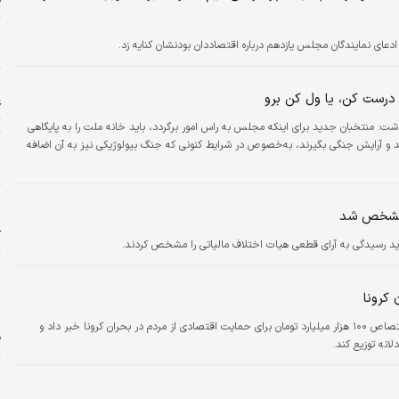
ق
ادعای نمایندگان مجلس یازدهم درباره اقتصاددان بودنشان کنایه زد.
خ
ا
ا درست کن، یا ول کن برو
ع
ت: منتخبان جدید برای اینکه مجلس به راس امور برگردد، باید خانه ملت را به پایگاهی
ت
د و آرایش جنگی بگیرند، به‌خصوص در شرایط کنونی که جنگ بیولوژیکی نیز به آن اضافه
ح
و
 مشخص شد
د
آ
ید رسیدگی به آرای قطعی هیات اختلاف مالیاتی را مشخص کردند.
ر
کرونا
ا
تسنیم نوشت: سخنگوی هیئت رئیسه مجلس از اختصاص ۱۰۰ هزار میلیارد تومان برای حمایت اقتصادی از مردم در بحران کرونا خبر داد و
ف
لانه توزیع کند.
ا
خ