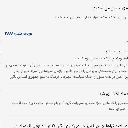
ادهای خصوصی شدند
س
د رسمی مکلف به ثبت قراردادهای خصوصی افراد شدند.
و
م
روزنامه شماره ۴۸۸۸
خ
ت
ا
ی سوم وچهارم
ع
ح
رم وپنجم اراک کمیجان وخنداب
کم نظیری است که در صورت پیاده نمودن و عمل درست به همه اصول آن میتواند بسیاری از
خ
وده و روح همبستگی و برادری را در کنار تأمین نیازهای معیشتی و زمینه های تولید و
د
بین الملل در همه شئون از جمله سیاست، تجارت و فرهنگ به نفع جمهوری اسلامی تأثیر
ان اسلامی میان فرهنگ و آداب و رسوم قومی و محلی در عین وحدت تعالی بخشد یکی از…
ا
ماه اختیاری شد
خ
ش
میم بانک عامل حوزه مسکن، تسهیلات گیرندگان وام مسکن ملزم به پرداخت اقساط
 اختیاری است.
ا
ا
کنایه‌های معنادار محمد مهاجری: برخی ما اصولگراها چنان قمپز در می‌کنیم انگار ۲۰ برنده نوبل اقتصاد در