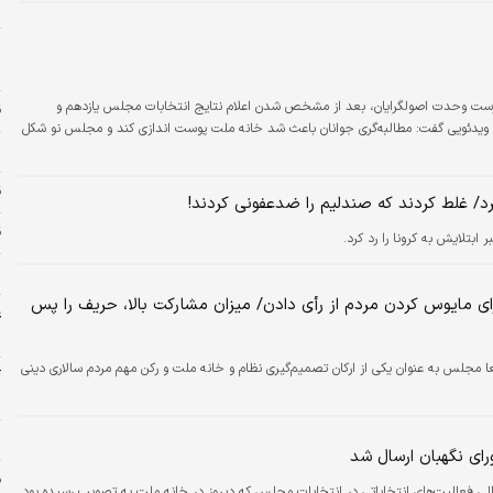
س
پ
م
ست وحدت اصولگرایان، بعد از مشخص شدن اعلام نتایج انتخابات مجلس یازدهم و
ق
ی ویدئویی گفت: مطالبه‌گری جوانان باعث شد خانه ملت پوست اندازی کند و مجلس نو شکل
و
ق
کرد/ غلط کردند که صندلیم را ضدعفونی کردند!
قی
بتلایش به کرونا را رد کرد.
ش
رای مایوس کردن مردم از رأی دادن/ میزان مشارکت بالا، حریف را پس
ع
د
لس به عنوان یکی از ارکان تصمیم‌گیری نظام و خانه ملت و رکن مهم مردم سالاری دینی
آ
س
و
رای نگهبان ارسال شد
ف
ی فعالیت‌های انتخاباتی در انتخابات مجلس که دیروز در خانه ملت به تصویب رسیده بود