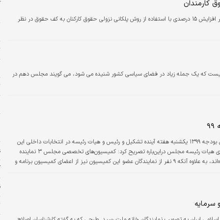
ق کارمندان
ب
رئیس سازمان برنامه و بودجه، گفت: علاوه بر افزایش ۱۵ درصدی با استفاده از روش پلکانی نزولی حقوق کارکنان به کف حقوق در نظر
م
ت
پ
یست که یک جمله زیاد در فضای سیاسی کشور شنیده می شود، می گویند مجلس دهم در
ت
و
۹
ا
اولین نشست کمیسیون تلفیق بودجه ۱۳۹۹ یکشنبه هفته آینده تشکیل و رئیس و هیات رئیسه در انتخابات داخلی این
ع
کمیسیون مشخص می‌شوند.اسدالله عباسی، سخنگوی هیات رئیسه مجلس در‌این‌باره تصریح کرد: کمیسیون‌های تخصصی مجلس ۳ نماینده
خود را برای عضویت در کمیسیون تلفیق معرفی کرده‌اند، به علاوه آنکه ۹ نفر از نمایندگان عضو این کمیسیون نیز از اعضای کمیسیون برنامه و
آ
ق
 سرمایه
ت
سلامی ایران به تصویب نمایندگان خانه ملت رسید. طرحی که به گفته کارشناسان اصلاح