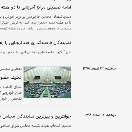
ادامه تعطیلی مراکز آموزشی تا دو هفته آ
دنياي‌اقتصاد:
محسن حاجی‌میرزایی وزیر آموزش و پر
تا دو هفته آینده استمرار پیدا کند. به گزارش خبرگز
متناسب با وضعیت پس از پایان این دو هفته تصمیم‌
تصمیم‌گیری درباره نحوه ادامه سال تحصیلی درباره
نمایندگان فاصله‌گذاری ضدکرونایی را ر
خبر آنلاین:
جلسه علنی مجلس امروز با حضور برخی 
سه‌شنبه، ۱۳ اسفند ۱۳۹۸
تعطیلی مجلس ب
تکلیف مصوب
دنیای اقتصاد:
م
طرح خودرویی که
تفحص از خودرو
زیاد از سوی برخ
طرح تحقیق و تف
دوشنبه، ۱۲ اسفند ۱۳۹۸
جوانترین و پیرترین نمایندگان مجلس ی
جلسات خانه ملت
تسنیم:
انتخاب هیئت رئیسه مجلس شورای اسلامی در