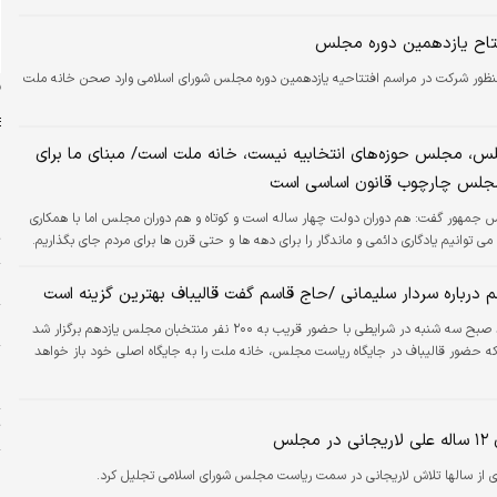
تتاح یازدهمین دوره مجلس
نظور شرکت در مراسم افتتاحیه یازدهمین دوره مجلس شورای اسلامی وارد صحن خانه ملت
ن
س، مجلس حوزه‌های انتخابیه نیست، خانه ملت است/ مبنای ما برای
مجلس چارچوب قانون اساسی است
 جمهور گفت: هم دوران دولت چهار ساله است و کوتاه و هم دوران مجلس اما با همکاری
ا
توانیم یادگاری دائمی و ماندگار را برای دهه ها و حتی قرن ها برای مردم جای بگذاریم.
ت
پ
درباره سردار سلیمانی /حاج قاسم گفت قالیباف بهترین گزینه است
ش
نشست هم‌افزایی برای مجلس قوی و کارآمد صبح سه شنبه در شرایطی با حضور قریب به ۲۰۰ نفر منتخبان مجلس یازدهم برگزار شد
 که حضور قالیباف در جایگاه ریاست مجلس، خانه ملت را به جایگاه اصلی خود باز خواهد
پ
م
ت
لس
ح
 ای از سالها تلاش لاریجانی در سمت ریاست مجلس شورای اسلامی تجلیل کرد.
ح