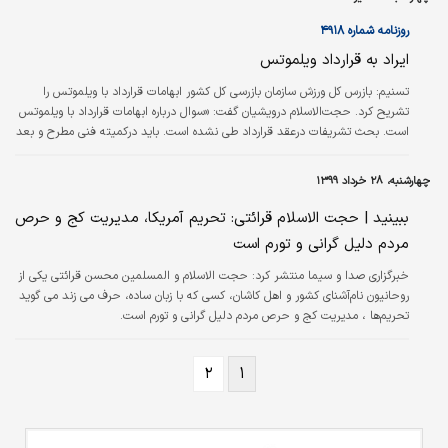
روزنامه شماره ۴۹۱۸
ایراد به قرارداد ویلموتس
تسنیم:
بازرس کل ورزش سازمان بازرسی کل کشور ابهامات قرارداد با ویلموتس را
تشریح کرد. حجت‌الاسلام درویشیان گفت: «سوال درباره ابهامات قرارداد با ویلموتس
است. بحث تشریفات درعقد قرارداد طی نشده است. باید درکمیته فنی مطرح و بعد
قرارداد اجرا می‌شد، اما در این خصوص عکس آن انجام شد.»
چهارشنبه، ۲۸ خرداد ۱۳۹۹
ببینید | حجت الاسلام قرائتی: تحریم آمریکا، مدیریت کج و حرص
مردم دلیل گرانی و تورم است
خبرگزاری صدا و سیما منتشر کرد: حجت الاسلام و المسلمین محسن قرائتی یکی از
روحانیون نام‌آشنای کشور و اهل کاشان، کسی که با زبان ساده، حرف می زند می گوید
تحریم‌ها ، مدیریت کج و حرص مردم دلیل گرانی و تورم است.
۲
۱