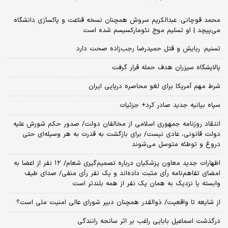
محمد قوچانی: عبدالکریم سروش همچنان نسخه قناعت و پاکسازی دانشگاه
می‌پیچد | او تسلیم موج نئومارکسیسم شده است
تسنیم: ربایش و قتل حمیدرضا رجب‌زاده صحت دارد
پالایشگاه سیزران هدف حمله قرار گرفت
شرط مهم آمریکا برای لغو محاصره دریایی ایران
سپاه بیانیه جدید صادر کرد+ جزئیات
انتقاد روزنامه جمهوری اسلامی از مخالفان دولت/ صدور حکم شورش علیه
دولت قانونی، عادی نیست/ برای بازگشت به قدرت به هر وسیله‌ای حتی
دروغ و توطئه متوسل می‌شوند
اظهارات جدید معاون پزشکیان درباره تصمیم‌گیری شعام/ ۱۲ نفر از اعضا به
امضای تفاهم‌نامه رأی مثبت داده‌اند و یک نفر رأی منفی/ صدای طیف
وابسته یا نزدیک به همان یک نفر از همه بلندتر است
از شایعه تا واقعیت/ ذوالقدر همچنان دبیر شورای ‌عالی امنیت ملی است؟
درگذشت اسماعیل بابایی راغب بر اثر سانحه رانندگی