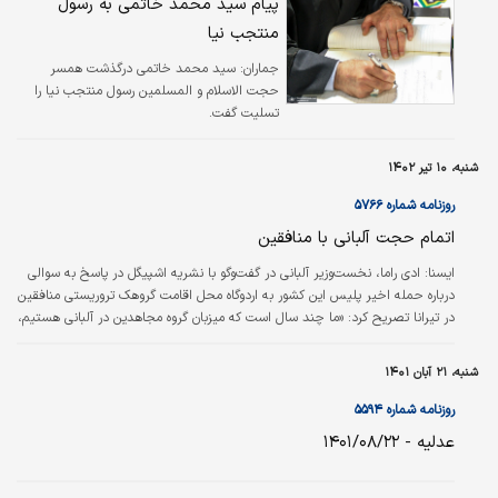
پیام سید محمد خاتمی به رسول
منتجب نیا
جماران:
سید محمد خاتمی درگذشت همسر
حجت الاسلام و المسلمین رسول منتجب نیا را
تسلیت گفت.
شنبه، ۱۰ تیر ۱۴۰۲
روزنامه شماره ۵۷۶۶
اتمام حجت آلبانی با منافقین
ایسنا: ادی راما، نخست‌وزیر آلبانی در گفت‏‏‌وگو با نشریه اشپیگل در پاسخ به سوالی
درباره حمله اخیر پلیس این کشور به اردوگاه محل اقامت گروهک تروریستی منافقین
در تیرانا تصریح کرد: «ما چند سال است که میزبان گروه مجاهدین در آلبانی هستیم،
اما به این شرط که از خاک کشور ما برای انجام عملیات سیاسی استفاده نکنند. آنها
بارها این توافق را نقض کرده‏‏‌اند.» وی تاکید کرد که آلبانی هیچ تمایلی برای قرار
شنبه، ۲۱ آبان ۱۴۰۱
گرفتن در موضع تقابل با ایران ندارد. آلبانی هیچ‏‏‌کسی را که از میزبانی ما سوءاستفاده
کرده باشد، نمی‏‏‌پذیرد.
روزنامه شماره ۵۵۹۴
عدلیه - ۱۴۰۱/۰۸/۲۲