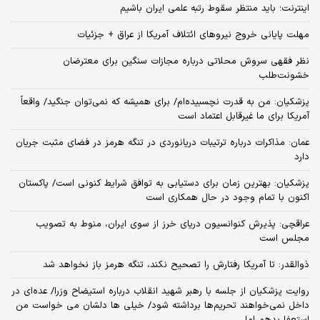
اینترنت؛ باید منتظر سقوط رتبه علمی ایران باشیم
مهلت پایانی خروج نیروهای ائتلاف آمریکا از عراق + جزئیات
نظر فقهی سروش محلاتی درباره مجازات سنگین برای معترضان
خشونت‌طلب
پزشکیان: من به قدرت نچسبیده‌ام/ برای همیشه که نمی‌توان جنگید/ واقعاً
آمریکا برای ما غیرقابل اعتماد است
عمان: مذاکرات درباره ترتیبات دریانوردی در تنگه هرمز در فضای مثبت جریان
دارد
پزشکیان‌: بهترین زمان برای دستیابی به توافق شرایط کنونی است/ پاکستان
اکنون با تمام وجود در حال همکاری است
عراقچی: پذیرش کنوانسیون دریای خرز از سوی ایران، منوط به تصویب
مجلس است
ذوالقدر: تا آمریکا رفتارش را تصحیح نکند، تنگه هرمز باز نخواهد شد
روایت پزشکیان از جلسه با رهبر شهید انقلاب درباره استیضاح وزرا/ عده‌ای در
داخل نمی‌خواهند تحریم‌ها برداشته شود/ خیلی ها دلشان می خواست من