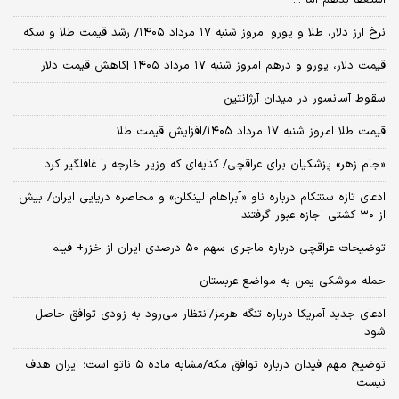
استعفا بدهم اما ...
نرخ ارز دلار، طلا و یورو امروز شنبه ۱۷ مرداد ۱۴۰۵/ رشد قیمت طلا و سکه
قیمت دلار، یورو و درهم امروز شنبه ۱۷ مرداد ۱۴۰۵ |کاهش قیمت دلار
سقوط آسانسور در میدان آرژانتین
قیمت طلا امروز شنبه ۱۷ مرداد ۱۴۰۵/افزایش قیمت طلا
«جام زهر» پزشکیان برای عراقچی/ کنایه‌ای که وزیر خارجه را غافلگیر کرد
ادعای تازه سنتکام درباره ناو «آبراهام لینکلن» و محاصره دریایی ایران/ بیش
از ۳۰ کشتی اجازه عبور گرفتند
توضیحات عراقچی درباره ماجرای سهم ۵۰ درصدی ایران از خزر+ فیلم
حمله موشکی یمن به مواضع عربستان
ادعای جدید آمریکا درباره تنگه هرمز/انتظار می‌رود به زودی توافق حاصل
شود
توضیح مهم فیدان درباره توافق مکه/مشابه ماده ۵ ناتو است؛ ایران هدف
نیست