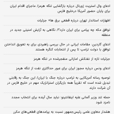
ادعای وال استریت ژورنال درباره بازگشایی تنگه هرمز/ ماجرای اقدام ایران
برای پایان حضور آمریکا درخلیج فارس
اظهارات استاندار تهران درباره قطعی برق ها+ جزئیات
توافق مکه چه پیامی برای ایران دارد؟/ نگاهی به آرایش امنیتی جدید در
منطقه
ادعای گاردین: مقامات ایرانی در حال بررسی راهبردی برای به تعویق انداختن
توافق با دولت ترامپ تا پس از انتخابات کنگره هستند
جزئیات تازه از نفتکش اماراتی منفجرشده در تنگه هرمز
ادعای ونس درباره مجوز ایران برای عبور حداکثری نفت از تنگه هرمز
توصیه رسانه آمریکایی به ترامپ درباره جنگ با ایران/ این جنگ به رقابتی
تبدیل شده است که تقریباً همه بازیگران استراتژیک مهم در خلیج فارس در
آن شرکت دارند
حمله تند وزیر آلمانی علیه اینفانتینو؛ نباید سال آینده برای انتخاب مجدد
نامزد شود
هشدار معاون علمی رئیس‌جمهور نسبت به پیامدهای قطعی‌های مکرر