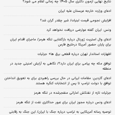
نتایج نهایی آزمون دکتری سال ۱۴۰۵ چه زمانی اعلام می شود؟
ادعای وزارت خارجه عربستان علیه ایران
افزایش نجومی قیمت لبنیات/ شیر چقدر گران شد؟
ونس: ایران گفته عوارضی دریافت نخواهد کرد
ادعای وال استریت ژورنال درباره بازگشایی تنگه هرمز/ ماجرای اقدام ایران
برای پایان حضور آمریکا درخلیج فارس
اظهارات استاندار تهران درباره قطعی برق ها+ جزئیات
توافق مکه چه پیامی برای ایران دارد؟/ نگاهی به آرایش امنیتی جدید در
منطقه
ادعای گاردین: مقامات ایرانی در حال بررسی راهبردی برای به تعویق انداختن
توافق با دولت ترامپ تا پس از انتخابات کنگره هستند
جزئیات تازه از نفتکش اماراتی منفجرشده در تنگه هرمز
ادعای ونس درباره مجوز ایران برای عبور حداکثری نفت از تنگه هرمز
توصیه رسانه آمریکایی به ترامپ درباره جنگ با ایران/ این جنگ به رقابتی