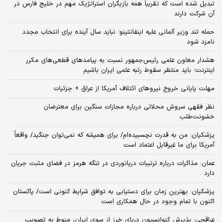
تبدیل شده است که تقریباً همه بازیگران استراتژیک مهم در خلیج فارس در
آن شرکت دارند
حمله تند وزیر آلمانی علیه اینفانتینو؛ نباید سال آینده برای انتخاب مجدد
نامزد شود
هشدار معاون علمی رئیس‌جمهور نسبت به پیامدهای قطعی‌های مکرر
اینترنت؛ باید منتظر سقوط رتبه علمی ایران باشیم
مهلت پایانی خروج نیروهای ائتلاف آمریکا از عراق + جزئیات
نظر فقهی سروش محلاتی درباره مجازات سنگین برای معترضان
خشونت‌طلب
پزشکیان: من به قدرت نچسبیده‌ام/ برای همیشه که نمی‌توان جنگید/ واقعاً
آمریکا برای ما غیرقابل اعتماد است
عمان: مذاکرات درباره ترتیبات دریانوردی در تنگه هرمز در فضای مثبت جریان
دارد
پزشکیان‌: بهترین زمان برای دستیابی به توافق شرایط کنونی است/ پاکستان
اکنون با تمام وجود در حال همکاری است
عراقچی: پذیرش کنوانسیون دریای خرز از سوی ایران، منوط به تصویب