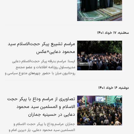
جلسات مسبوق به سابقه است و موضوع جدیدی
نیست. در این جلسه آقای ناطق نوری حضور
نداشتند. جلسه دید و بازدیدی است که از قبل،
حین و بعد از دولت آقای روحانی به صورت دوره‌ای
انجام می‌شود و هیچ ربطی هم به مسائل سیاسی
سه‌شنبه، ۱۷ خرداد ۱۴۰۱
و مشکلات امروز ندارد.
مراسم تشییع پیکر حجت‌الاسلام سید
محمود دعایی+عکس
ايسنا:
مراسم بدرقه پیکر حجت‌الاسلام دعایی
مدیرمسئول روزنامه اطلاعات و عضو مجمع
روحانیون مبارز با حضور چهره‌های متنوع سیاسی و
فرهنگی در ساختمان مرکزی روزنامه اطلاعات در
تهران برگزار شد.
دوشنبه، ۱۶ خرداد ۱۴۰۱
تصاویری از مراسم وداع با پیکر حجت
الاسلام و المسلمین سید محمود
دعایی در حسینیه جماران
جماران:
مراسم وداع با پیکر حجت الاسلام و
المسلمین سید محمود دعایی، یار دیرین امام و