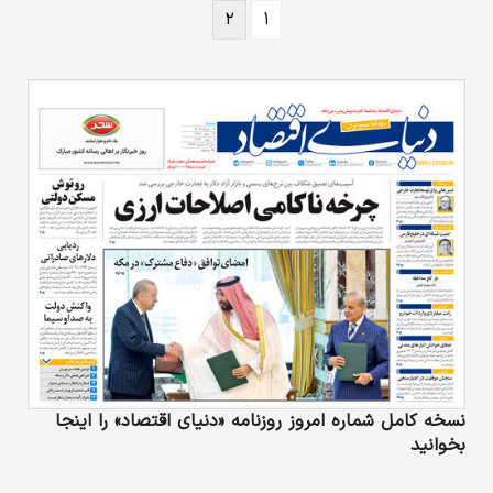
۲
۱
اسلامی آمده است: «درگذشت روحانی خدمتگزار و
واعظ شهیر حجت‌‌الاسلام آقای حاج مهدی مظاهری
رحمت‌الله علیه را به همه‌ دوستداران و ارادتمندان
و تربیت شدگان منابر مؤثر آن مرحوم و بالاخص به
خاندان مکرّم و بازماندگان محترم ایشان تسلیت
عرض می‌کنم. زمزمه‌ معنویِ دعا و نیایش آن مرحوم
در شب‌های جمعه و سحرهای ماه مبارک رمضان
طی سال‌های…
نسخه کامل شماره امروز روزنامه «دنیای‌ اقتصاد» را اینجا
بخوانید