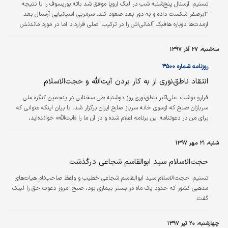
تسنیم:
آرسنال پنج‌شنبه شب در لیگ اروپا موفق شد باته بوریسوف را با نتیجه
۳برصفر شکست داده و به دور بعد صعود کند. سرمربی اسپانیایی آرسنال بعد
ازمدت‌ها دوباره هافبک آلمانی‌‌اش را در ترکیب اصلی قرارداد اما در مورد ماندنش
درترکیب به او هشدار داد. او گفت: «پیام من به اوزیل این است که باید به کار و
تلاشش ادامه دهد، اینکه باید همان‌طور در خدمت تیم باشد که دراین بازی و در دو
سه‌شنبه، ۲۷ آذر ۱۳۹۷
هفته اخیر بود. از او راضی‌ام چون همان‌طور بازی کرد که ما می‌خواستیم. ما بازی‌های
زیادی پیش‌رو داریم و گاهی اوقات نیاز داریم که اوزیل هم…
روزنامه شماره ۴۵۰۰
انتقاد ناطق‌نوری از به کار بردن آیت‌الله و حجت‌الاسلام
فرارو نوشت:
علی‌اکبر ناطق‌نوری روز دوشنبه طی سخنانی در پنجمین کنگره ملی
سربازان صلح که ازسوی خانه سرباز صلح ایران برگزار شد، با بیان اینکه عنوانی که
برای من در دعوتنامه این برنامه اعلام شده و در آن ما را «آیت‌الله» خوانده‌اید،
نمی‌پسندم، گفت: این کار مثل این می‌ماند که به یک سرباز بگویند ژنرال، من یک
طلبه هستم. این‌گونه القاب ما را مقداری به هم می‌ریزد؛ وقتی کسی به من بگوید
شنبه، ۲۱ مهر ۱۳۹۷
«آیت‌الله»، کم‌کم بادی به غبغب من می‌افتد و حال اگر کسی بعد از این به من بگوید
«حجت‌الاسلام» فکر می‌کنم که او با من چه مشکلی داشته…
حجت‌الاسلام سید ابوالقاسم شجاعی درگذشت
تسنیم:
حجت‌الاسلام سید ابوالقاسم شجاعی خطیب و واعظ صاحب‌نام هیات‌های
مذهبی کشور که حدود یک ماه در بستر بیماری بود، صبح امروز دعوت حق را لبیک
گفت.
چهارشنبه، ۲۰ تیر ۱۳۹۷