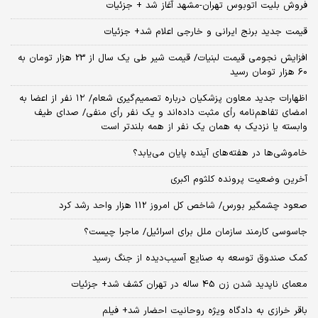
فروش بلیت اتوبوس تهران-مشهد آغاز شد + جزئیات
قیمت جدید برنج ایرانی و خارجی اعلام شد+ جزئیات
افزایش نجومی قیمت لبنیات/ قیمت شیر طی یک سال از 23 هزار تومان به
60 هزار تومان رسید
اظهارات جدید معاون پزشکیان درباره تصمیم‌گیری شعام/ ۱۲ نفر از اعضا به
امضای تفاهم‌نامه رأی مثبت داده‌اند و یک نفر رأی منفی/ صدای طیف
وابسته یا نزدیک به همان یک نفر از همه بلندتر است
خاموشی‌ها در هفته‌های آینده پایان می‌یابد؟
آخرین وضعیت پرونده کلثوم اکبری
صعود چشمگیر بورس/ شاخص کل امروز 112 هزار واحد رشد کرد
جاسوسی کارمند سازمان ملل برای اسرائیل/ ماجرا چیست؟
کمک صندوق توسعه به صنایع آسیب‌دیده از جنگ رسید
معمای ناپدید شدن زن 45 ساله در تهران کشف شد+ جزئیات
باقر خرازی به دادگاه ویژه روحانیت احضار شد+ فیلم