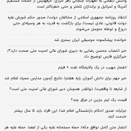
واکنش ابطحی به اظهارات جنجالی باقر خرازی؛ حرفهایش از حملات مستقیم
آمریکا و اسرائیل و براندازان تلختر و حتی خطرناکتر است
انتقاد روزنامه جمهوری اسلامی از مخالفان دولت/ صدور حکم شورش علیه
دولت قانونی، عادی نیست/ برای بازگشت به قدرت به هر وسیله‌ای حتی
دروغ و توطئه متوسل می‌شوند
خواننده پیشکسوت موسیقی ایران بستری شد
خبر انتصاب محسن رضایی به دبیری شورای عالی امنیت ملی صحت دارد؟/
خبرگزاری فارس توضیح داد
انفجار مهیب در یک پالایشگاه نفت + فیلم
خبر مهم برای دانش آموزان پایه هفتم/ نتایج آزمون مدارس سمپاد اعلام شد
از شایعه تا واقعیت/ ذوالقدر همچنان دبیر شورای ‌عالی امنیت ملی است؟
قیمت یک لیتر بنزین در عراق چند؟
جزئیات صدور احکام بازنشستگی اعلام شد/ این افراد باید ۵ سال بیشتر
خدمت کنند
انتشار متن کامل توافق مکه/ حمله مسلحانه علیه یکی از اعضا، حمله علیه هر