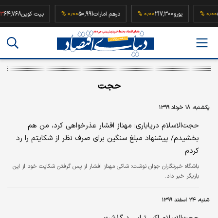
52,5
۰٫۰۰ %
یورو
217,300
۰٫۰۰ %
درهم امارات
50,991
۰٫۰۰ %
بیت کوین
,768
حجت
یکشنبه، ۱۸ خرداد ۱۳۹۹
حجت‌الاسلام دریاباری: مهناز افشار عذرخواهی کرد، من هم
بخشیدم/ پیشنهاد مبلغ سنگین برای صرف نظر از شکایتم را رد
کردم
باشگاه خبرنگاران جوان نوشت: شاکی مهناز افشار از پس گرفتن شکایت خود از این
بازیگر خبر داد.
شنبه، ۲۴ اسفند ۱۳۹۹