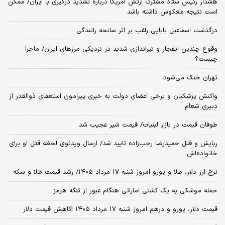
هشدار رئیس ستاد مشترک ارتش آمریکا درباره تشدید درگیری با ایران/ ممکن
است نتیجه معکوس داشته باشد
درگذشت اسماعیل بابایی راغب بر اثر سانحه رانندگی
وقوع چندین انفجار و تیراندازی شدید در نزدیکی مرز‌های ایران/ ماجرا
چیست؟
تهران خنک می‌شود
واکنش پزشکیان و برخی اعضای دولت به خبری پیرامون استعفای ذوالقدر از
دبیری شعام
طوفان قیمت در بازار لبنیات/ قیمت شیر عجیب شد
ربایش و قتل حمیدرضا رجب‌زاده تایید شد/ ارسال ویدئوی لحظه قتل او برای
خانواده‌اش
نرخ ارز دلار، طلا و یورو امروز شنبه ۱۷ مرداد ۱۴۰۵/ رشد قیمت طلا و سکه
حمله موشکی به یک کشتی اماراتی هنگام عبور از تنگه هرمز
قیمت دلار، یورو و درهم امروز شنبه ۱۷ مرداد ۱۴۰۵ |کاهش قیمت دلار