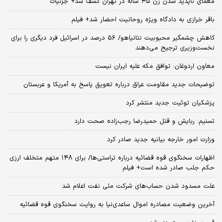
معمای ناپدید شدن زن ۴۵ ساله در تهران کشف شد+ جزئیات
باقر خرازی به دادگاه ویژه روحانیت احضار شد+ فیلم
کاهش چشمگیر محبوبیت نتانیاهو/ ۵۶ درصد در اسرائیل فرد دیگری را برای
نخست‌وزیری ترجیح می‌دهند
معاون اردوغان: توافق مکه علیه ایران نیست
توضیحات جدید مقاومت عراق درباره تعویق پاسخ به آمریکا و عربستان
پزشکیان توئیت جدید منتشر کرد
تسنیم: ربایش و قتل حمیدرضا رجب‌زاده صحت دارد
وزارت امور خارجه بیانیه جدید صادر کرد
اظهارات سخنگوی قوه قضائیه درباره تراستی‌ها/ برای ۱۴۸ متهم متخلف ارزی
حکم جلب صادر شده است+ فیلم
علت مسدود شدن حساب‌های شرکت ملی نفت اعلام شد
آخرین وضعیت مصادره اموال ساعدی‌نیا به روایت سخنگوی قوه قضائیه