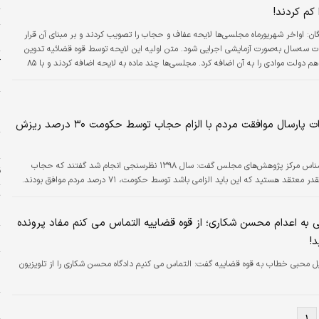
کم کردند!
ت
گان:
اواخر شهریورماه مجلسی‌ها لایحه عفاف و حجاب را تصویب کردند و بر مبنای آن قرار
س
ت سه‌سال به‌صورت آزمایشی اجرایی شود. متن اولیه این لایحه توسط قوه قضائیه تدوین
شده بود و بعد هم دولت موادی را به آن اضافه کرد. مجلسی‌ها چند ماده به لایحه اضافه کردند و با ۸۵
آ
 قرار شد، لایحه نه در صحن که در کمیسیون بررسی شود. با این حال برخی بندهای موجود
ب
جازات‌های نقدی به علت بدپوششی یا مجازات راننده در صورت بدحجابی مسافر واکنش‌های
م
 داشته است.
خ
پس از اتفاقات پارسال موافقت مردم با الزام حجاب توسط حکومت ۳۰ درصد ریزش
ز
کارشناس مرکز پژوهش‌های مجلس گفت: سال ۱۳۹۸ نظرسنجی انجام شد گفتند که حجاب
ق
تقد هستید که این باید الزامی باشد توسط حکومت، ۷۱ درصد مردم موافق بودند.
ت
س
به اعدام محسن شکاری؛ از قوه قضاییه التماس می کنم مفاد پرونده
ح
د!
 محبی خطاب به قوه قضاییه گفت: التماس می کنیم دادگاه محسن شکاری را از تلویزیون
ر
ل
پ