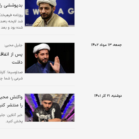
بدپوششی را 
روزنامه فرهیخت
شد لایحه به‌مد
ماده شدن لایحه
در لایحه مثل م
جمعه، ۱۳ مرداد ۱۴۰۲
جلیل محبی:
زیادی به همراه
داشت
صداوسیما:
شرعی را شما چقدر مع
دوشنبه، ۲۱ آذر ۱۴۰۱
واکنش محبی 
را منتشر کنی
خبر آنلاین:
جلیل
پخش کنید.