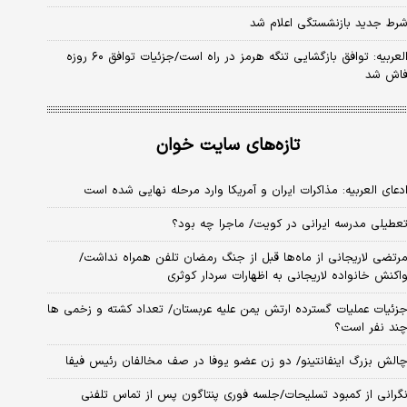
رط جدید بازنشستگی اعلام شد
العربیه: توافق بازگشایی تنگه هرمز در راه است/جزئیات توافق ۶۰ روزه
اش شد
تازه‌های سایت خوان
دعای العربیه: مذاکرات ایران و آمریکا وارد مرحله نهایی شده است
عطیلی مدرسه ایرانی در کویت/ ماجرا چه بود؟
رتضی لاریجانی از ماه‌ها قبل از جنگ رمضان تلفن همراه نداشت/
اکنش خانواده لاریجانی به اظهارات سردار کوثری
زئیات عملیات گسترده ارتش یمن علیه عربستان/ تعداد کشته و زخمی ها
ند نفر است؟
الش بزرگ اینفانتینو/ دو زن عضو یوفا در صف مخالفان رئیس فیفا
گرانی از کمبود تسلیحات/جلسه فوری پنتاگون پس از تماس تلفنی