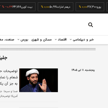
۰٫۰
یورو
217,300
۰٫۰۰ %
درهم امارات
50,991
۰٫۰۰ %
بیت کوین
64,768
۰٫۲۳ %
خبر و دیپلماسی
اقتصاد
مسکن و شهری
بورس
صنعت، مع
جلی
پنجشنبه، ۱۱ تیر ۱۴۰۵
توضیحات حقو
شعام را نمای
به جز آن یک
صدا و سیما:
جل
آمریکا توضیحاتی