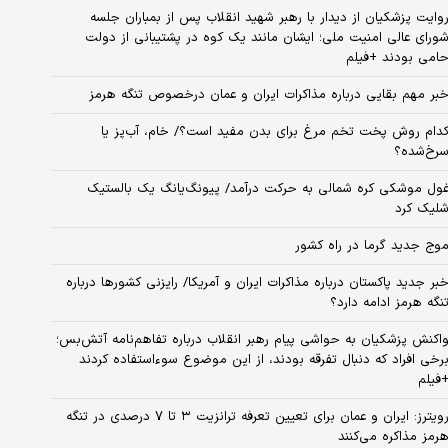
وایت پزشکیان از دیدار با رهبر شهید انقلاب پس از بمباران جلسه
ورای عالی امنیت ملی؛ ایشان مانند یک کوه در پشتیبانی از دولت
امی بودند +فیلم
بر مهم بقایی درباره مذاکرات ایران و عمان درخصوص تنگه هرمز
دام روش پخت تخم مرغ برای بدن مفید است؟/ خام، آب‌پز یا
رخ‌شده؟
ول موشکی کره شمالی به حرکت درآمد/ پیونگ‌یانگ یک بالستیک
لیک کرد
وج جدید گرما در راه کشور
بر جدید پاکستان درباره مذاکرات ایران و آمریکا/ رایزنی کشورها درباره
نگه هرمز ادامه دارد؟
اکنش پزشکیان به حواشی پیام رهبر انقلاب درباره تفاهم‌نامه آتش‌بس؛
رخی افراد که دنبال تفرقه بودند، از این موضوع سوءاستفاده کردند
فیلم
رویترز: ایران و عمان برای تعیین تعرفه ترانزیت ۳ تا ۷ درصدی در تنگه
رمز مذاکره می‌کنند