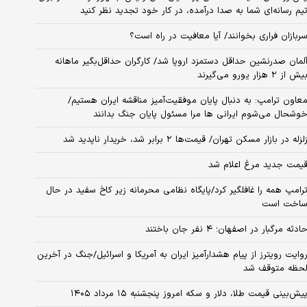
یم رسانه‌ای شما به صدا درآمده، در کار خود تجدید نظر کنید
ربازان فراری بخوانند/ آیا معافیت در راه است؟
لمان صدرنشین حداقل دستمزد اروپا شد/ کارگران حداقل‌بگیر ماهانه
یش از ۲ هزار یورو می‌گیرند
عاون ترامپ: به دنبال پایان موفقیت‌آمیز مناقشه ایران هستیم/
وشحال می‌شوم ایرانی ها مرا مسئول پایان جنگ بدانند
لزله در بازار مسکن تهران/ قیمت‌ها ۲ برابر شد، خریدار ناپدید شد
یمت جدید مرغ اعلام شد
رامپ همه را غافلگیر کرد/پایگاه نظامی محرمانه زیر کاخ سفید در حال
اخت است
ادثه مرگبار در اصفهان؛ ۴ نفر جان باختند
وایت رویترز از پیام هشدارآمیز ایران به آمریکا و اسرائیل/جنگ در آخرین
حظه متوقف شد
یش‌بینی قیمت طلا، دلار و سکه امروز پنجشنبه ۱۵ مرداد ۱۴۰۵