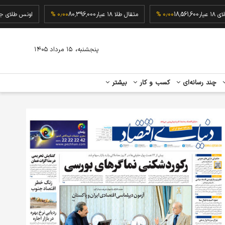
گرم طلای ۱۸ عیار
18,561,600
۰٫۰۰ %
مثقال طلا ۱۸ عیار
80,396,000
۰٫۰۰ %
اونس ط
،
پنجشنبه
۱۵ مرداد ۱۴۰۵
چند رسانه‌ای
کسب و کار
بیشتر