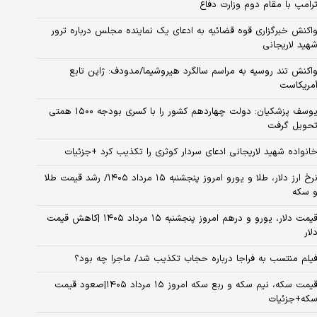
رامپ با مقام دوم وزارت دفاع
اکنش خبرگزاری قوه قضائیه به ادعای یک نماینده مجلس درباره ترور
هید لاریجانی
اکنش تند روسیه به مراسم سالگرد هیروشیما/مدودف: ژاپن تابع
مریکاست
یوسف پزشکیان: دولت چهاردهم کشور را با کسری بودجه ۱۵۰۰ همتی
حویل گرفت
انواده شهید لاریجانی ادعای سردار کوثری را تکذیب کرد +جزئیات
نرخ ارز دلار، طلا و یورو امروز پنجشنبه ۱۵ مرداد ۱۴۰۵/ رشد قیمت طلا
 سکه
قیمت دلار، یورو و درهم امروز پنجشنبه ۱۵ مرداد ۱۴۰۵ |کاهش قیمت
لار
یلم منتسب به فراجا درباره حجاب تکذیب شد/ ماجرا چه بود؟
قیمت سکه، نیم سکه و ربع سکه امروز ۱۵ مرداد ۱۴۰۵|صعود قیمت
که+جزئیات