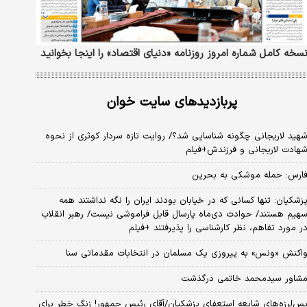
سخه کامل شماره امروز روزنامه «دنیای‌ اقتصاد» را اینجا بخوانید
پربازدیدهای سایت خوان
هید لاریجانی چگونه شناسایی شد؟/ روایت تازه سردار کوثری از نحوه
هادت لاریجانی و فرزندش+فیلم
ارس: حمله موشکی به بحرین
زشکیان: تنها کسانی که در خیابان بودند ایران را نگه نداشتند همه
هیم هستند/ حوادث دی‌ماه پارسال قابل فراموشی نیست/ رهبر انقلاب
ر مورد تفاهم، نظر کارشناسی را پذیرفتند +فیلم
اکنش «ونس» به پیروزی یک مسلمان در انتخابات مقدماتی سنا
شاور سیدمحمد خاتمی درگذشت
س‌لرزه‌های شایعه استعفای پزشکیان/آقای رئیس جمهور! زنگ خطر برای