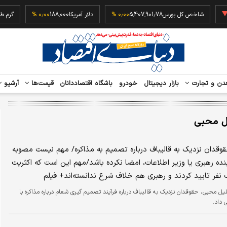
‎−
شاخص کل بورس
5,407,901.78
۰٫۰۰ %
دلار آمریکا
188,000
۰٫۰۰ %
دن و تجارت
بازار دیجیتال
خودرو
باشگاه اقتصاددانان
قیمت‌ها
آرشیو
ل محبی
قدان نزدیک به قالیباف درباره تصمیم به مذاکره/ مهم نیست مصوبه
نده رهبری یا وزیر اطلاعات، امضا نکرده باشد/مهم این است که اکثریت
 نفر تایید کردند و رهبری هم خلاف شرع ندانسته‌اند+ فیلم
یل محبی، حقوقدان نزدیک به قالیباف درباره فرآیند تصمیم گیری شعام درباره مذاکره با
 داد.