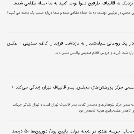
نزدیک به قالیباف: طرفین دعوا توجه کنید به ما حمله نظامی شده..
 محبی در توئیتی نوشت: به ما حمله نظامی شده و شما درباره اسنپ بک بحث می کنید!!
ن
ار یک روحانی سیاستمدار به بازداشت فرزندان کاظم صدیقی + عکس
ازداشت فرزند و عروس کاظم صدیقی واکنش نشان داد.
ش
ش
ف
می مرکز پژوهش‌های مجلس: پسر قالیباف تهران زندگی می‌کند +
پ
س
د
 علمی مرکز پژوهش‌های مجلس گفت: پسر قالیباف تهران است و تهران زندگی می‌کند.
و
ای کاهش هفت‌برابری هزینهٔ تحصیل بود.
م
طراح لایحه حجاب: جریمه نقدی در لایحه دولت پایین بود/ دوربین‌ها ۵۰ درصد
پ