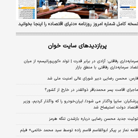
سخه کامل شماره امروز روزنامه «دنیای‌ اقتصاد» را اینجا بخوانید
پربازدیدهای سایت خوان
رمایه‌داری رفاقتی؛ آزادی در برابر قدرت | تولد «کورپوراتیسم» از میان
ضاد سرمایه‌داری رفاقتی با منطق بازار
ارس: محسن رضایی دبیر شورای عالی امنیت ملی شد
اجرای اقامت پسر محمدباقر ذوالقدر در خارج از کشور؟
زشکیان: سایپا واگذار می شود/ ایران‌خودرو را که واگذار کردیم، وزیر
قتصاد دولت استیضاح شد
وئیت جدید محسن رضایی درباره بازشدن تنگه هرمز
قامه نماز بر پیکر ابوالقاسم قاسم زاده توسط سید محمد خاتمی+ فیلم