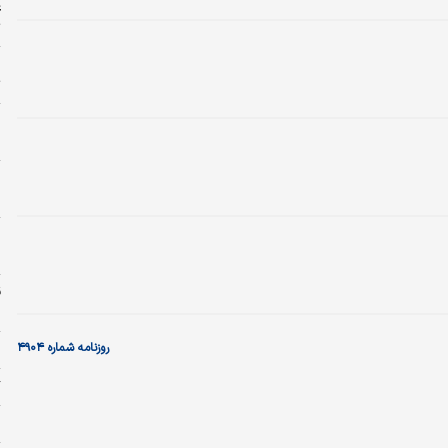
ع
ت
ا
ت
خ
د
ا
خ
ج
پ
ش
روزنامه شماره ۴۹۰۴
ا
گ
د