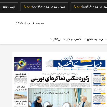
گرم طلای ۱۸ عیار
18,561,600
۰٫۰۰ %
مثقال طلا ۱۸ عیار
80,396,000
۰٫۰۰ %
اونس ط
،
جمعه
۱۶ مرداد ۱۴۰۵
چند رسانه‌ای
کسب و کار
بیشتر