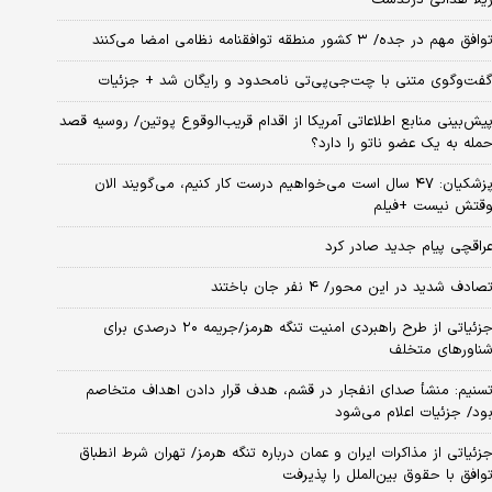
وافق مهم در جده/ ۳ کشور منطقه توافقنامه نظامی امضا می‌کنند
فت‌وگوی متنی با چت‌جی‌پی‌تی نامحدود و رایگان شد + جزئیات
یش‌بینی منابع اطلاعاتی آمریکا از اقدام قریب‌الوقوع پوتین/ روسیه قصد
مله به یک عضو ناتو را دارد؟
پزشکیان: ۴۷ سال است می‌خواهیم درست کار کنیم، می‌گویند الان
قتش نیست +فیلم
راقچی پیام جدید صادر کرد
صادف شدید در این محور/ ۴ نفر جان باختند
جزئیاتی از طرح راهبردی امنیت تنگه هرمز/جریمه ۲۰ درصدی برای
ناورهای متخلف
سنیم: منشأ صدای انفجار در قشم، هدف قرار دادن اهداف متخاصم
ود/ جزئیات اعلام می‌شود
زئیاتی از مذاکرات ایران و عمان درباره تنگه هرمز/ تهران شرط انطباق
وافق با حقوق بین‌الملل را پذیرفت