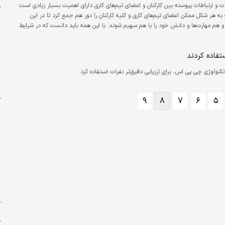
ت و ارتباطات پیوسته بین کارکنان و اعضای تیم‌های کاری دارای اهمیت بسیار زیادی است
ع
 به هر شکل ممکن اعضای تیم‌های کاری و کلیه کارکنان را دور هم جمع کرد تا در این
ا
ند و هم مهارت‌ها و دانش خود را با هم سهیم شوند. با این همه باید دانست که در شرایط
پ
اری و محیط‌های کاری مجازی در حال افزایش سریع و فراگیر شدن هستند امکان دور هم جمع
ا
تفاده کردند
پ
نولوژی چی پی اس‌، برای ارزیابی دقیق‌تر نفرات استفاده کرد.
خ
۹
۸
۷
۶
۵
ک
م
ش
ت
س
ت
ت
آ
ک