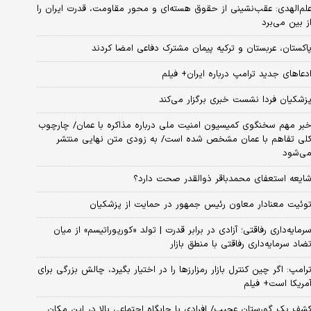
لم‌الهدی: عقب‌نشینی از حقوق هسته‌ای و محور مقاومت، قدرت ایران را
ز بین می‌برد
اکستان، عربستان و ترکیه پیمان مشترک دفاعی امضا کردند
دعاهای جدید ترامپ درباره ایران+ فیلم
زشکیان فردا نشست خبری برگزار می‌کند
بر مهم سخنگوی کمیسیون امنیت ملی درباره مذاکره با عمان/ چارچوب
لی تفاهم با عمان مشخص شده است/ به زودی متن نهایی منتشر
ی‌شود
ایعه استعفای محمدباقر ذوالقدر صحت دارد؟
وئیت معنادار معاون رئیس جمهور در حمایت از پزشکیان
رمایه‌داری رفاقتی؛ آزادی در برابر قدرت | تولد «کورپوراتیسم» از میان
ضاد سرمایه‌داری رفاقتی با منطق بازار
رامپ: اگر چین کنترل بازار رمزارزها را در اختیار بگیرد، چالش بزرگی برای
مریکا است+ فیلم
شف یک گورستان عجیب/ افرادی با جایگاه اجتماعی بالا در این مکان