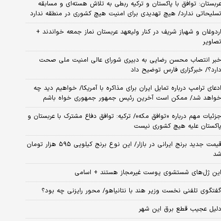
ربستان: توافق با پاکستان و ترکیه ربطی به تلاش هسته‌ای و مسابقه
سلیحاتی ندارد/ هیچ تهدیدی برای امنیت هیچ کشوری در منطقه ندارد
ردوغان و شهباز شریف در کنار ولیعهد عربستان نماز جمعه خواندند +
صاویر
بر انتصاب محسن رضایی به دبیری شورای عالی امنیت ملی صحت
ارد؟/ خبرگزاری فارس توضیح داد
دعای ترامپ درباره تمایل ایران برای مذاکره با آمریکا/ خواهیم دید چه
واهد شد/ ممکن است آخرین رئیس‌ جمهور جمهوری خواه باشم
زئیات مهم درباره «توافق مکه»/ ترکیه‌: توافق دفاع مشترک با عربستان و
اکستان علیه هیچ کشوری نیست
قیمت جدید برنج ایرانی در بازار/ این نوع برنج کیلویی ۵۹۵ هزار تومان
د
ین ژل‌های شستشوی پوست غیرمجاز هستند + اسامی
فتگوی تلفنی نخست وزیر هند با نتانیاهو/ محور رایزنی چه بود؟
لیل عجیب قطع برق این شهر