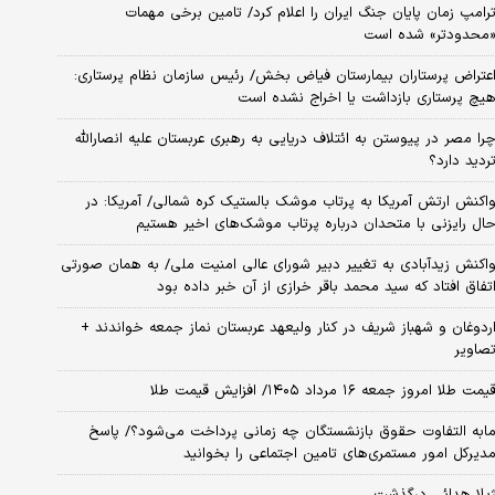
رامپ زمان پایان جنگ ایران را اعلام کرد/ تامین برخی مهمات
محدودتر» شده است
عتراض پرستاران بیمارستان فیاض بخش/ رئیس سازمان نظام پرستاری:
یچ پرستاری بازداشت یا اخراج نشده است
را مصر در پیوستن به ائتلاف دریایی به رهبری عربستان علیه انصارالله
ردید دارد؟
اکنش ارتش آمریکا به پرتاب موشک بالستیک کره شمالی/ آمریکا: در
ال رایزنی با متحدان درباره پرتاب موشک‌های اخیر هستیم
اکنش زیدآبادی به تغییر دبیر شورای عالی امنیت ملی/ به همان صورتی
تفاق افتاد که سید محمد باقر خرازی از آن خبر داده بود
ردوغان و شهباز شریف در کنار ولیعهد عربستان نماز جمعه خواندند +
صاویر
یمت طلا امروز جمعه ۱۶ مرداد ۱۴۰۵/ افزایش قیمت طلا
ابه التفاوت حقوق بازنشستگان چه زمانی پرداخت می‌شود؟/ پاسخ
دیرکل امور مستمری‌های تامین اجتماعی را بخوانید
یلا هدائی درگذشت