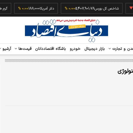
‎−۰
شاخص کل بورس
5,407,901.78
۰٫۰۰ %
دلار آمریکا
188,000
۰٫۰۰ %
دن و تجارت
بازار دیجیتال
خودرو
باشگاه اقتصاددانان
قیمت‌ها
آرشیو
نولوژی