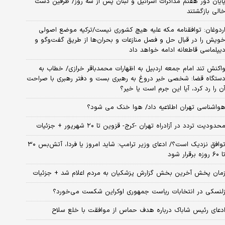
ایان دور هفتم مذاکرات اسرائیل و لبنان پس از سه روز/ طرفین دست
الی بازگشتند
ردوغان: توافقنامه مکه علیه هیچ کشوری نیست/ترکیه موضع اصولی
ویش را در قبال حل و فصل منازعات و بحران‌ها از طریق گفت‌وگو و
یپلماسی قاطعانه ادامه خواهد داد
اکنش تند امام جمعه اردبیل به اظهارات محمدباقر خرازی/ خطاب به
ستگاه قضا: شخصی خبر دروغ به رهبری بست و دفتر رهبری با صراحت
ن را رد کرد، آیا این جرم است یا خیر؟
واشناسی تهران اطلاعیه داد/ هوا خنک می شود؟
حدودیت تردد در آزادراه تهران -کرج- قزوین تا ۲۰ شهریور + جزئیات
توافق نزدیک است؟/ ادعای وزیر ترامپ: شاید امروز یا فردا، آتش‌بس ۳۰
۶۰ روزه برقرار شود
مان پخش آخرین بخش گزارش پزشکیان به مردم اعلام شد + جزئیات
لنسکی در انتخابات ریاست جمهوری اوکراین شکست می‌خورد؟
دعای رئیس شاباک درباره هدف حماس از موافقت با خلع سلاح