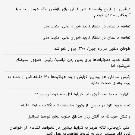
عراقچی: از طریق واسطه‌ها شروط‌مان برای بازشدن تنگه هرمز را به طرف
آمریکایی منتقل کردیم
تفاهم با عمان در انتظار تأیید شورای عالی امنیت ملی
تفاهم با عمان در انتظار تأیید شورای عالی امنیت ملی
طوفان دلفین در راه چین/ ۱۳۰۰ پرواز لغو شد
نقشه جدید دموکرات‌ها برای زمین زدن ترامپ/ رئیس جمهور استیضاح
نمی‌شود اما ...
زئیس سازمان هواپیمایی: گزارش ورود هواگردها ٣٠ دقیقه قبل از حمله به
بیت رهبری صحت ندارد
اظهارات جدید سخنگوی ناجا درباره قتل حمیدرضا رجب‌زاده
ثبت رکورد تازه در بورس؛ از رکورد معاملات تا بازگشت مبارکه +فیلم
واکنش حزب‌الله به آتش‌ زدن مناطق جنوب لبنان توسط اسرائیل
آملی لاریجانی: تنگه هرمز به شرایط پیشین باز نخواهد گشت/ اگر خواهان
تردد آزاد هستند، باید به شروط تفاهمنامه عمل کنند