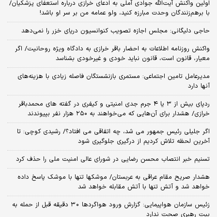
اولین واکنش آیت‌الله جوادی آملی به ادعای خرازی درباره استعفای پزشکیان/
با برهم‌زنندگان وحدت مبارزه کنید، ولو عمامه من بر سر او باشد!
حاجی دلیگانی: مجلس اجازه تصویب کنوانسیون دریای خزر را نمی‌دهد
واکنش روزنامه اطلاعات به احضار باقر خرازی به دادگاه ویژه روحانیت/ اگر
معیار، قانون است، قانون نباید خودی و غیرخودی بشناسد
مدیرعامل تامین اجتماعی: مستمری بازنشستگان فاصله زیادی با هزینه‌های
آنها دارد
ردپای بیش از ۳ یا ۴ جرم جدی امنیتی و کیفری در گفته های محمدباقر
خرازی/ هشدار برای آن‌هایی که می‌خواهند به ۲۵۰ هزار نفر بپیوندند
اگر جلیلی رئیس جمهور می شد، چه اتفاقی می افتاد؟/ رشیدی کوچی: تا
آخرین لحظه تلاش کردیم از درگیری جلوگیری شود
تسنیم خبر انتصاب محسن رضایی در شورای عالی امنیت ملی را حذف کرد
هشدار صریح مقام عراقی به عربستان/ موشکها تنها با موشک پاسخ داده
خواهد شد و آتش تنها با آتش مقابله خواهد شد
زئیس سازمان هواپیمایی: گزارش ورود هواگردها ٣٠ دقیقه قبل از حمله به
بیت رهبری صحت ندارد