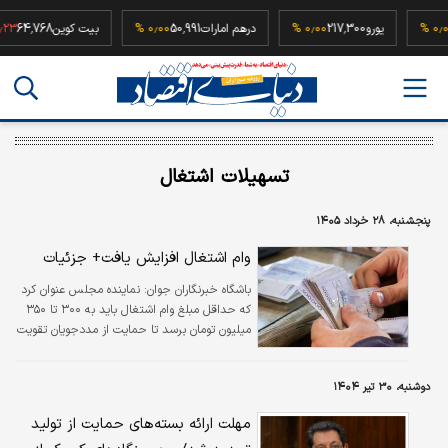
52,
۰٫۰۰ %
یورو
217,300
۰٫۰۰ %
درهم امارات
50,991
۰٫۰۰ %
بیت کوین
4,768
تسهیلات اشتغال
پنجشنبه، ۲۸ خرداد ۱۴۰۵
وام اشتغال افزایش یافت+ جزئیات
باشگاه خبرنگاران جوان:
نماینده مجلس عنوان کرد
که حداقل مبلغ وام اشتغال باید به ۳۰۰ تا ۳۵۰
میلیون تومان برسد تا حمایت از مددجویان تقویت
شود.
دوشنبه، ۳۰ تیر ۱۴۰۴
مهلت ارائه بسته‌های حمایت از تولید