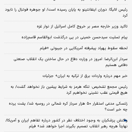
رئیس لالیگا: دوران اینفانتینو به پایان رسیده است/ او جوهره فوتبال را نابود
کرد
تاکید وزیر خارجه مصر بر خروج کامل اسرائیل از نوار غزه
پیام تسلیت سیدحسن خمینی در پی درگذشت ابوالقاسم قاسم‌زاده
لحظه سقوط پهپاد پیشرفته آمریکایی در جیبوتی +فیلم
سردار ابن‌الرضا: امروز در وزارت دفاع در حال ساختن یک انقلاب صنعتی
دفاعی هستیم
خبر مهم درباره واردات برق از ترکیه به ایران+ جزئیات
رئیس مجمع تشخیص: تنگه هرمز به شرایط پیشین باز نخواهد گشت/ به
هیچ قیمتی عقب نشینی نخواهیم کرد
زلنسکی مدعی استقرار ۵۰ هزار سرباز کره‌ شمالی در روسیه شد/ پشت پرده
چه خبر است؟
واکنش پزشکیان به وجود اختلاف نظر در کشور درباره تفاهم ایران و آمریکا/
نهایتاً هرچه رهبر انقلاب تصمیم بگیرند اجرا خواهد شد+ فیلم