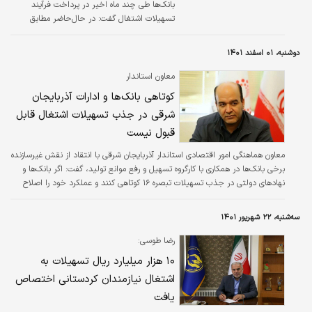
بانک‌ها طی چند ماه اخیر در پرداخت فرآیند
تسهیلات اشتغال گفت: در حال‌حاضر مطابق
سامانه جامع تسهیلات اشتغال کشور حدود
۴۰هزار پرونده آماده پرداخت است. معاون اشتغال
دوشنبه، ۰۱ اسفند ۱۴۰۱
وزارت کار با اشاره به اینکه تسهیل در صدور
مجوزهای کسب‌وکار یکی از اقدامات مهم در حوزه
معاون استاندار
اشتغال بود، گفت: در حال‌حاضر حدود ۹۵درصد
کوتاهی بانک‌ها و ادارات آذربایجان
مجوزهای مشاغل خانگی به‌صورت آنی صادر
شرقی در جذب تسهیلات اشتغال قابل
می‌شود. سال‌گذشته با تسهیل‌گری موفق به صدور
مجوز برای ۲۱۸هزار شغل خانگی شدیم. این رقم در
قبول نیست
مقایسه با دو سال‌گذشته حدود ۱۰۰درصد رشد…
معاون هماهنگی امور اقتصادی استاندار آذربایجان شرقی با انتقاد از نقش غیرسازنده
برخی بانک‌ها در همکاری با کارگروه تسهیل و رفع موانع تولید، گفت: اگر بانک‌ها و
نهادهای دولتی در جذب تسهیلات تبصره ۱۶ کوتاهی کنند و عملکرد خود را اصلاح
نکنند، از طریق قانونی و قضایی با آنها رفتار خواهد شد.
سه‌شنبه، ۲۲ شهریور ۱۴۰۱
رضا طوسی:
۱۰ هزار میلیارد ریال تسهیلات به
اشتغال نیازمندان کردستانی اختصاص
یافت