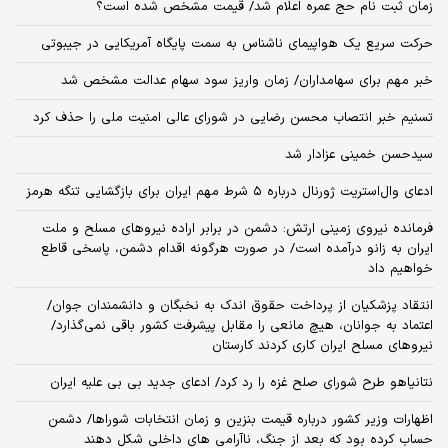
زمان ثبت‌ نام حج عمره اعلام شد/ قیمت مشخص شده است؟
حرکت سریع یک هواپیمای ناشناس به سمت پایگاه آمریکایی در جیبوتی
خبر مهم برای سهامداران/ زمان واریز سود سهام عدالت مشخص شد
تسنیم خبر انتصاب محسن رضایی در شورای عالی امنیت ملی را حذف کرد
سیدحسن خمینی عزادار شد
ادعای وال‌استریت ژورنال درباره ۵ شرط مهم ایران برای بازگشایی تنگه هرمز
فرمانده نیروی زمینی ارتش: دشمن در برابر اراده نیروهای مسلح و ملت
ایران به زانو درآمده است/ در صورت هرگونه اقدام دشمن، پاسخی قاطع
خواهیم داد
انتقاد پزشکیان از پرداخت حقوق اندک به نخبگان و دانشمندان جوان/
اعتماد به جوانان، هیچ مانعی را مقابل پیشرفت کشور باقی نمی‌گذارد/
نیروهای مسلح ایران کاری کردند کارستان
نتانیاهو طرح شورای صلح غزه را رد کرد/ ادعای جدید بی بی علیه ایران
اظهارات وزیر کشور درباره قیمت بنزین و زمان انتخابات شوراها/ دشمن
حساب کرده بود که بعد از جنگ، ناآرامی‌ های داخلی شکل دهند