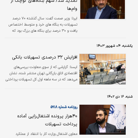
تمدید شد/ سهم بنگاه‌های کوچک از
وام‌ها
ایرنا:
وزیر صمت گفت: سال گذشته ۷۰ درصد
تسهیلات به بنگاه های خرد و متوسط اختصاص
یافت و ۳۰ درصد برای بنگاه های بزرگ بود که
امسال نیز این روند ادامه دارد.
یکشنبه، ۰۴ شهریور ۱۴۰۳
افزایش ۳۲ درصدی تسهیلات بانکی
ايسنا:
گزارشی که از سوی معاونت بررسی‌های
اقتصادی اتاق بازرگانی تهران منتشر شده، نشان
می‌دهد که در سه ماهه اول کل تسهیلات پرداختی
بانک‌ها معادل ۱۲۱۵ هزار میلیارد تومان بوده که ۳۲
درصد نسبت به مدت مشابه سال قبل افزایش
شنبه، ۱۶ دی ۱۴۰۲
داشته است.
روزنامه شماره ۵۹۱۸
۴۰‌هزار پرونده اشتغال‌زایی آماده
پرداخت تسهیلات
معاون اشتغال وزارت کار با انتقاد از عملکرد