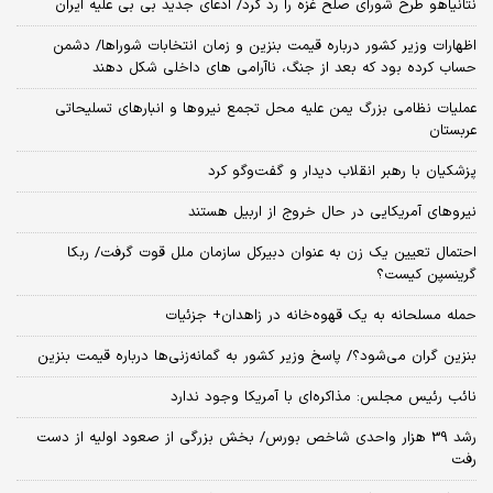
نتانیاهو طرح شورای صلح غزه را رد کرد/ ادعای جدید بی بی علیه ایران
اظهارات وزیر کشور درباره قیمت بنزین و زمان انتخابات شوراها/ دشمن
حساب کرده بود که بعد از جنگ، ناآرامی‌ های داخلی شکل دهند
عملیات نظامی بزرگ یمن علیه محل تجمع نیروها و انبارهای تسلیحاتی
عربستان
پزشکیان با رهبر انقلاب دیدار و گفت‌وگو کرد
نیروهای آمریکایی در حال خروج از اربیل هستند
احتمال تعیین یک زن به عنوان دبیرکل سازمان ملل قوت گرفت/ ربکا
گرینسپن کیست؟
حمله مسلحانه به یک قهوه‌خانه در زاهدان+ جزئیات
بنزین گران می‌شود؟/ پاسخ وزیر کشور به گمانه‌زنی‌ها درباره قیمت بنزین
نائب رئیس مجلس: مذاکره‌ای با آمریکا وجود ندارد
رشد 39 هزار واحدی شاخص بورس/ بخش بزرگی از صعود اولیه از دست
رفت