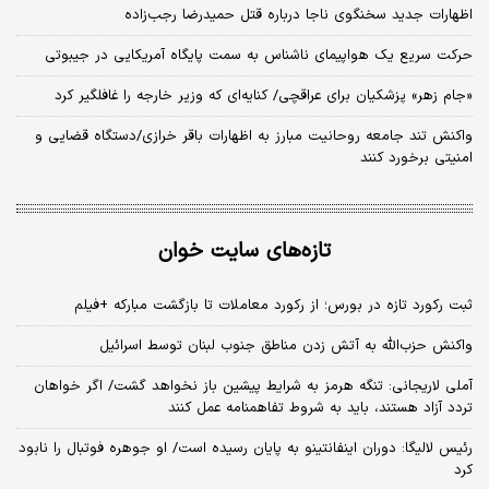
اظهارات جدید سخنگوی ناجا درباره قتل حمیدرضا رجب‌زاده
حرکت سریع یک هواپیمای ناشناس به سمت پایگاه آمریکایی در جیبوتی
«جام زهر» پزشکیان برای عراقچی/ کنایه‌ای که وزیر خارجه را غافلگیر کرد
واکنش تند جامعه روحانیت مبارز به اظهارات باقر خرازی/دستگاه قضایی و
امنیتی برخورد کنند
تازه‌های سایت خوان
ثبت رکورد تازه در بورس؛ از رکورد معاملات تا بازگشت مبارکه +فیلم
واکنش حزب‌الله به آتش‌ زدن مناطق جنوب لبنان توسط اسرائیل
آملی لاریجانی: تنگه هرمز به شرایط پیشین باز نخواهد گشت/ اگر خواهان
تردد آزاد هستند، باید به شروط تفاهمنامه عمل کنند
رئیس لالیگا: دوران اینفانتینو به پایان رسیده است/ او جوهره فوتبال را نابود
کرد