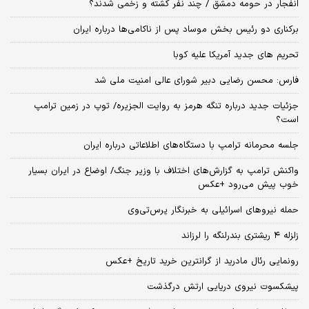
انفجار در حومه دمشق / چند نفر کشته و زخمی شدند؟
برکناری دو رئیس بخش موساد پس از ناکامی‌ها درباره ایران
تحریم های جدید آمریکا علیه کوبا
فارس: محسن رضایی دبیر شورای عالی امنیت ملی شد
جزئیات جدید درباره تنگه هرمز به روایت الجزیره/ توپ در زمین ترامپ
است؟
جلسه محرمانه ترامپ با دستگاه‌های اطلاعاتی درباره ایران
واکنش ترامپ به گزارش‌های اختلاف با وزیر جنگ/ اوضاع در ایران بسیار
خوب پیش می‌رود +عکس
حمله نیروهای اسرائیلی به خبرنگار پرس‌تی‌وی
زلزله ۴ ریشتری بندرلنگه را لرزاند
رونمایی رئال مادرید از گرانترین خرید تاریخ +عکس
پیشکسوت نیروی دریایی ارتش درگذشت