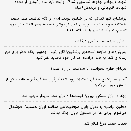
شهید لاریجانی چگونه شناسایی شد؟/ روایت تازه سردار کوثری از نحوه
شهادت لاریجانی و فرزندش+فیلم
پزشکیان: تنها کسانی که در خیابان بودند ایران را نگه نداشتند همه سهیم
هستند/ حوادث دی‌ماه پارسال قابل فراموشی نیست/ رهبر انقلاب در مورد
تفاهم، نظر کارشناسی را پذیرفتند +فیلم
مشاور سیدمحمد خاتمی درگذشت
پس‌لرزه‌های شایعه استعفای پزشکیان/آقای رئیس جمهور! زنگ خطر برای تیم
رسانه‌ای شما به صدا درآمده، در کار خود تجدید نظر کنید
سربازان فراری بخوانند/ آیا معافیت در راه است؟
آلمان صدرنشین حداقل دستمزد اروپا شد/ کارگران حداقل‌بگیر ماهانه بیش از
۲ هزار یورو می‌گیرند
زلزله در بازار مسکن تهران/ قیمت‌ها ۲ برابر شد، خریدار ناپدید شد
معاون ترامپ: به دنبال پایان موفقیت‌آمیز مناقشه ایران هستیم/ خوشحال
می‌شوم ایرانی ها مرا مسئول پایان جنگ بدانند
قیمت جدید مرغ اعلام شد