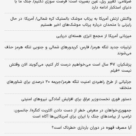
ضرغامی: تغییر ریل، عین بصیرت است؛ فرصت سوزی نکنیم/ جنگ ما با
دنیای استکبار ادامه دارد
واکنش ارتش آمریکا به پرتاب موشک بالستیک کره شمالی/ آمریکا: در حال
رایزنی با متحدان درباره پرتاب موشک‌های اخیر هستیم
میزبانی آمریکا از مجمع انرژی هسته‌ای دریایی
ترتیبات جدید تنگه هرمز/ فارس: کریدورهای شمالی و جنوبی تنگه هرمز حذف
می‌شوند
پزشکیان: ۴۷ سال است می‌خواهیم درست کار کنیم، می‌گویند الان وقتش
نیست +فیلم
جزئیاتی از طرح راهبردی امنیت تنگه هرمز/جریمه ۲۰ درصدی برای شناورهای
متخلف
دستور فوری نخست‌وزیر عراق برای افزایش آمادگی نیروهای امنیتی
جمهوری‌خواهان در معرض خطر از دست دادن اکثریت کنگره/ جانسون:
ترامپ از پیامدهای جنگ با ایران برای آمریکایی‌ها آگاه است
آیا مصرف قهوه در دوران بارداری خطرناک است؟