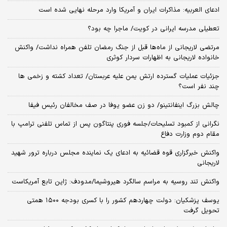
ادعای العربیه: مذاکرات ایران و آمریکا وارد مرحله نهایی شده است
تعطیلی مدرسه ایرانی در کویت/ ماجرا چه بود؟
مرتضی لاریجانی از ماه‌ها قبل از جنگ رمضان تلفن همراه نداشت/ واکنش
خانواده لاریجانی به اظهارات سردار کوثری
جزئیات عملیات گسترده ارتش یمن علیه عربستان/ تعداد کشته و زخمی ها
چند نفر است؟
چالش بزرگ اینفانتینو/ دو زن عضو یوفا در صف مخالفان رئیس فیفا
نگرانی از کمبود تسلیحات/جلسه فوری پنتاگون پس از تماس تلفنی ترامپ با
مقام دوم وزارت دفاع
واکنش خبرگزاری قوه قضائیه به ادعای یک نماینده مجلس درباره ترور شهید
لاریجانی
واکنش تند روسیه به مراسم سالگرد هیروشیما/مدودف: ژاپن تابع آمریکاست
یوسف پزشکیان: دولت چهاردهم کشور را با کسری بودجه ۱۵۰۰ همتی
تحویل گرفت