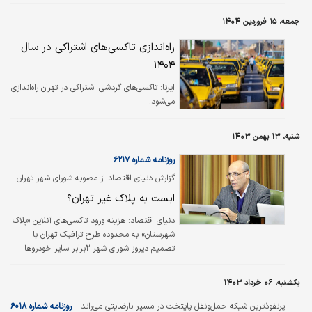
بحبوحه نشانه‌های اشباع در کسب‌وکار اصلی خود
جمعه، ۱۵ فروردین ۱۴۰۴
در آمریکای شمالی، به دنبال دسترسی به بازارهای
جدید رشد است.
راه‌اندازی تاکسی‌های اشتراکی در سال
۱۴۰۴
ایرنا:
تاکسی‌های گردشی اشتراکی در تهران راه‌اندازی
می‌شود.
شنبه، ۱۳ بهمن ۱۴۰۳
روزنامه شماره ۶۲۱۷
گزارش دنیای اقتصاد از مصوبه شورای شهر تهران
برای افزایش عوارض طرح ترافیک خودروهای پلاک
ایست به پلاک غیر تهران؟
شهرستان
دنیای اقتصاد:
هزینه ورود تاکسی‌های آنلاین «پلاک
شهرستان» به محدوده طرح ترافیک تهران با
تصمیم دیروز شورای شهر ۲برابر سایر خودروها
شد. اما این مصوبه برخلاف ظاهر
«محدودکننده‌اش»، سه ابهام اساسی دارد که
یکشنبه، ۰۶ خرداد ۱۴۰۳
مهم‌ترین آن، معافیت پلاک‌ شهرستان‌ها از جرایم
طرح ترافیک است. بررسی‌های «دنیای‌اقتصاد»
پرنفوذترین شبکه حمل‌ونقل پایتخت در مسیر نارضایتی می‌راند
روزنامه شماره ۶۰۱۸