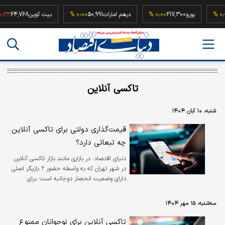
52
۰٫۰۰ %
یورو
217,300
۰٫۰۰ %
درهم امارات
50,991
۰٫۰۰ %
بیت کوین
64,768
تاکسی آنلاین
شنبه، ۱۰ آبان ۱۴۰۴
قیمت‌گذاری دولتی برای تاکسی آنلاین
چه تبعاتی دارد؟
دنیای اقتصاد:
در بازاری مانند بازار تاکسی آنلاین
در شهر تهران که به واسطه حضور ۲ بازیگر اصلی
دارای وضعیت انحصار دوجانبه است؛ برای
جلوگیری از شکست بازار باید ۴ اقدام انجام شود.
سه‌شنبه، ۱۵ مهر ۱۴۰۴
تاکسی آنلاین برای نوجوانان ممنوع