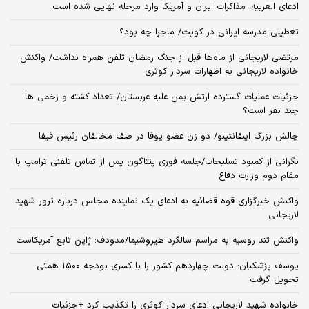
ادعای العربیه: مذاکرات ایران و آمریکا وارد مرحله نهایی شده است
تعطیلی مدرسه ایرانی در کویت/ ماجرا چه بود؟
مرتضی لاریجانی از ماه‌ها قبل از جنگ رمضان تلفن همراه نداشت/ واکنش
خانواده لاریجانی به اظهارات سردار کوثری
جزئیات عملیات گسترده ارتش یمن علیه عربستان/ تعداد کشته و زخمی ها
چند نفر است؟
چالش بزرگ اینفانتینو/ دو زن عضو یوفا در صف مخالفان رئیس فیفا
نگرانی از کمبود تسلیحات/جلسه فوری پنتاگون پس از تماس تلفنی ترامپ با
مقام دوم وزارت دفاع
واکنش خبرگزاری قوه قضائیه به ادعای یک نماینده مجلس درباره ترور شهید
لاریجانی
واکنش تند روسیه به مراسم سالگرد هیروشیما/مدودف: ژاپن تابع آمریکاست
یوسف پزشکیان: دولت چهاردهم کشور را با کسری بودجه ۱۵۰۰ همتی
تحویل گرفت
خانواده شهید لاریجانی ادعای سردار کوثری را تکذیب کرد +جزئیات