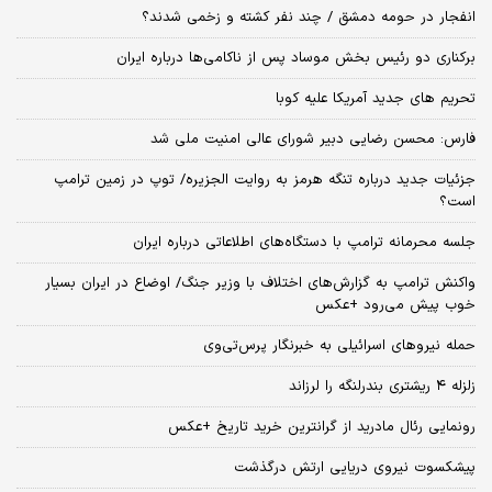
انفجار در حومه دمشق / چند نفر کشته و زخمی شدند؟
برکناری دو رئیس بخش موساد پس از ناکامی‌ها درباره ایران
تحریم های جدید آمریکا علیه کوبا
فارس: محسن رضایی دبیر شورای عالی امنیت ملی شد
جزئیات جدید درباره تنگه هرمز به روایت الجزیره/ توپ در زمین ترامپ
است؟
جلسه محرمانه ترامپ با دستگاه‌های اطلاعاتی درباره ایران
واکنش ترامپ به گزارش‌های اختلاف با وزیر جنگ/ اوضاع در ایران بسیار
خوب پیش می‌رود +عکس
حمله نیروهای اسرائیلی به خبرنگار پرس‌تی‌وی
زلزله ۴ ریشتری بندرلنگه را لرزاند
رونمایی رئال مادرید از گرانترین خرید تاریخ +عکس
پیشکسوت نیروی دریایی ارتش درگذشت