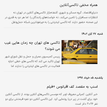
نشان می‌دهد نه تنها دردسرهای تسلط این
همراه مخفی تاکسی‌‌آنلاین
خودروها در شبکه حمل‌ونقل عمومی پایتخت با
«تغییر عوارض طرح ترافیک» حل نمی‌شود که «بار
دنیای‌اقتصاد، گروه مسکن و شهری:
آشفته‌بازار تاکسی‌های آنلاین در تهران نه
هزینه اضافه‌شده به این خودروها» به احتمال
انتظارات مسافران را تامین می‌کند، نه خواسته‌های رانندگان را؛ اما هر دو به قدری در
خیلی زیاد روی دوش «شهروندان تهرانی» به‌عنوان
این صحنه حضور دارند که تاکسی‌ اینترنتی را به «پرنفوذترین شبکه حمل‌ونقل
مسافران این…
درون‌شهری» تبدیل کرده‌اند. بررسی‌های «دنیای‌اقتصاد» درباره این معمای «دوگانه
نارضایتی-میل به استفاده» نشان می‌دهد، خلأ «گزینه جایگزین» هم برای شاغلان این
شنبه، ۲۷ آبان ۱۴۰۲
تاکسی‌ها و هم برای مسافران آنها باعث «ماندن اجباری» شده است. تهرانی‌ها ۲۴عیب
به این تاکسی‌ها وارد کرده‌اند و راننده‌ها نیز ۲ گلایه اساسی دارند. ریشه…
تاکسی های تهران چه زمان هایی غیب
می شوند؟
رییس کمیسیون عمران و حمل و نقل شورای شهر
تهران تاکید می کند که تاکسی های خطی اجازه
فعالیت در تاکسی های اینترنتی را ندارند اما
سازمان تاکسیرانی هم تکلیف دارد که سامانه برخط
تاکسی را راه اندازی کند .
یکشنبه، ۰۵ خرداد ۱۳۹۸
اسنپ به مقصد کف اقیانوس +فیلم
خبر آنلاین:
کمپانی معروف اوبر که موسس تاکسی‌های آنلاین بوده، از تاکسی آنلاین
خود برای گشت در زیر دریا رونمایی کرد. این تاکسی آنلاین دو نفره قیمتش برای دو
نفر ٢٠٢۶ دلار است.