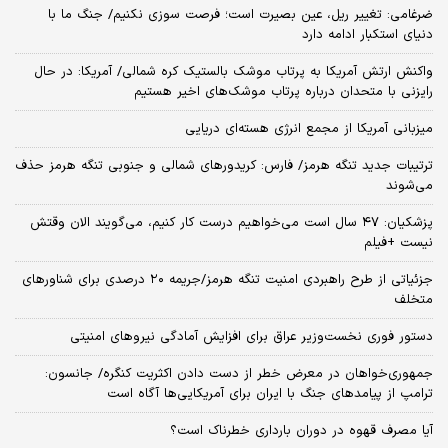
ضرغامی: تغییر ریل، عین بصیرت است؛ فرصت سوزی نکنیم/ جنگ ما با
دنیای استکبار ادامه دارد
واکنش ارتش آمریکا به پرتاب موشک بالستیک کره شمالی/ آمریکا: در حال
رایزنی با متحدان درباره پرتاب موشک‌های اخیر هستیم
میزبانی آمریکا از مجمع انرژی هسته‌ای دریایی
ترتیبات جدید تنگه هرمز/ فارس: کریدورهای شمالی و جنوبی تنگه هرمز حذف
می‌شوند
پزشکیان: ۴۷ سال است می‌خواهیم درست کار کنیم، می‌گویند الان وقتش
نیست +فیلم
جزئیاتی از طرح راهبردی امنیت تنگه هرمز/جریمه ۲۰ درصدی برای شناورهای
متخلف
دستور فوری نخست‌وزیر عراق برای افزایش آمادگی نیروهای امنیتی
جمهوری‌خواهان در معرض خطر از دست دادن اکثریت کنگره/ جانسون:
ترامپ از پیامدهای جنگ با ایران برای آمریکایی‌ها آگاه است
آیا مصرف قهوه در دوران بارداری خطرناک است؟