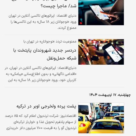
شد/ ماجرا چیست؟
دنیای اقتصاد:
اپراتورهای تاکسی آنلاین در تهران
ورود «نوجوانان زیر ۱۸ سال» به این تاکسی‌ها را
ممنوع کردند.
ممنوعیت تردد «نوجوانان» در تهران با
تاکسی‌آنلاین؛
دردسر جدید شهروندان پایتخت با
شبکه حمل‌ونقل
دنیای‌اقتصاد: اپراتورهای تاکسی آنلاین در تهران، در
«اقدامی ناگهانی» و بدون اطلاع‌رسانی «پیامکی» به
کاربران خود، ورود «نوجوانان زیر ۱۸ سال» به این
تاکسی‌ها را ممنوع کردند.
چهارشنبه، ۱۷ اردیبهشت ۱۴۰۴
پشت پرده ولخرجی اوبر در ترکیه
اقتصادنیوز:
شرکت ترندیول اعلام کرد که ۸۵ درصد
از سهام پلتفرم تحویل غذا و خواربار ترکیه‌ای
ترندیول گو را به قیمت ۷۰۰ میلیون دلار خریداری
خواهد کرد، چرا که این غول تاکسی اینترنتی در