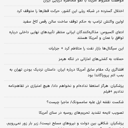
موافقت مشروط آمریکا با لغو محاصره دریایی ایران
اختلال گسترده در شبکه ریلی این کشور، حرکت قطارها را متوقف کرد
اولین واکنش ترامپ به حکم توقف ساخت سالن رقص کاخ سفید
ادعای اکسیوس: مذاکره‌کنندگان ایرانی منتظر تأییدهای نهایی داخلی درباره
توافق با عمان و آمریکا هستند
این سیگنال‌ها بازار نفت را متلاطم کرد + جزئیات
حملات به کشتی‌های اماراتی در تنگه هرمز
افشاگری یک مقام سابق آمریکا درباره ایران: داستان نزدیک بودن تهران به
بمب اتم پروپاگاندا بود
پزشکیان: هرگز استعفا نداده‌ام و نخواهم داد/ هیچ امتیازی در تفاهم‌نامه
ندادیم +فیلم
شکست نقشه اپل علیه سامسونگ/ ماجرا چیست؟
تصویب لایحه تشدید تحریم‌های روسیه در سنای آمریکا
پزشکیان: شکافی بین دولت و نیروهای مسلح نیست/ زیر بار زور نمی‌رویم،