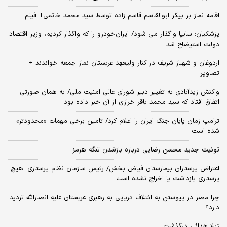
اقامه نماز بر پیکر ابوالقاسم قاسم زاده توسط سید محمد خاتمی+ فیلم
پزشکیان: سایپا واگذار می شود/ ایران‌خودرو را که واگذار کردیم، وزیر اقتصاد
دولت استیضاح شد
اردوغان و شهباز شریف در کنار ولیعهد عربستان نماز جمعه خواندند +
تصاویر
واکنش زیدآبادی به تغییر دبیر شورای عالی امنیت ملی/ به همان صورتی
اتفاق افتاد که سید محمد باقر خرازی از آن خبر داده بود
ترامپ زمان پایان جنگ ایران را اعلام کرد/ تامین برخی مهمات «محدودتر»
شده است
توئیت جدید محسن رضایی درباره بازشدن تنگه هرمز
اعتراض پرستاران بیمارستان فیاض بخش/ رئیس سازمان نظام پرستاری: هیچ
پرستاری بازداشت یا اخراج نشده است
چرا مصر در پیوستن به ائتلاف دریایی به رهبری عربستان علیه انصارالله تردید
دارد؟
ژیلا هدائی درگذشت