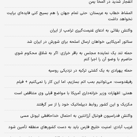
انفجار شدید در المخا یمن
المشاط خطاب به عربستان: حتی تمام جهان را هم بسیج کنی فایده‌ای برایت
نخواهد داشت
واکنش بقائی به ادعای غنیمت‌گیری ترامپ از ایران
سناتور آمریکایی خواهان ارسال اسلحه برای شورش در ایران شد
حمله تند یک نماینده مجلس به باقر خرازی: اگر به شلاق محکوم شوی
حاضرم با وضو آن را اجرا کنم
حمله پهپادی به یک کشتی ترکیه در نزدیکی روسیه
رفیقدوست: می‌توانیم بمب اتم بسازیم، اما این کار را نمی‌کنیم + فیلم
همتی: اظهارات وزیر خزانه‌داری آمریکا با مواضع قبلی وی متناقض است
مکزیک و این کشور روابط دیپلماتیک خود را از سر گرفتند
واکنش فدراسیون فوتبال آرژانتین به احتمال خداحافظی لیونل مسی
غریب آبادی: امنیت خلیج فارس باید به دست کشورهای منطقه تأمین شود