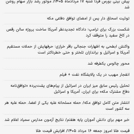
پیش بینی بورس فردا شنبه 17 مردادماه 1405/ موتور رشد بازار سهام روشن
شد
توئیت اسحاق دار پس از امضای توافق دفاعی مکه
شکست بزرگ برای ترامپ؛ دادگاه تجدیدنظر آمریکا ساخت پروژه سالن رقص
در کاخ سفید را متوقف کرد
واکنش ابطحی به اظهارات جنجالی باقر خرازی؛ حرفهایش از حملات مستقیم
آمریکا و اسرائیل و براندازان تلختر و حتی خطرناکتر است
محور چالوس یکطرفه شد
انفجار مهیب در یک پالایشگاه نفت + فیلم
تحلیل رئیس سابق میز ایران در اسرائیل از پیام‌های پشت‌پرده «توافق‌نامه
دفاع مشترک مکه» برای ایران، آمریکا و اسرائیل
انتشار متن کامل توافق مکه/ حمله مسلحانه علیه یکی از اعضا، حمله علیه هر
سه کشور است
خبر مهم برای دانش آموزان پایه هفتم/ نتایج آزمون مدارس سمپاد اعلام شد
قیمت طلا امروز جمعه ۱۶ مرداد ۱۴۰۵/ افزایش قیمت طلا