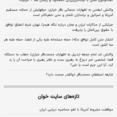
گفت‌وگوی متنی با چت‌جی‌پی‌تی نامحدود و رایگان شد + جزئیات
واکنش ابطحی به اظهارات جنجالی باقر خرازی؛ حرفهایش از حملات مستقیم
آمریکا و اسرائیل و براندازان تلختر و حتی خطرناکتر است
جزئیاتی از مذاکرات ایران و عمان درباره تنگه هرمز/ تهران شرط انطباق توافق
با حقوق بین‌الملل را پذیرفت
انتشار متن کامل توافق مکه/ حمله مسلحانه علیه یکی از اعضا، حمله علیه هر
سه کشور است
واکنش تند امام جمعه اردبیل به اظهارات محمدباقر خرازی/ خطاب به دستگاه
قضا: شخصی خبر دروغ به رهبری بست و دفتر رهبری با صراحت آن را رد
کرد، آیا این جرم است یا خیر؟
شایعه استعفای محمدباقر ذوالقدر صحت دارد؟
تازه‌های سایت خوان
موافقت مشروط آمریکا با لغو محاصره دریایی ایران