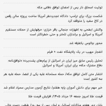
توئیت اسحاق دار پس از امضای توافق دفاعی مکه
شکست بزرگ برای ترامپ؛ دادگاه تجدیدنظر آمریکا ساخت پروژه سالن رقص
در کاخ سفید را متوقف کرد
واکنش ابطحی به اظهارات جنجالی باقر خرازی؛ حرفهایش از حملات مستقیم
آمریکا و اسرائیل و براندازان تلختر و حتی خطرناکتر است
محور چالوس یکطرفه شد
انفجار مهیب در یک پالایشگاه نفت + فیلم
تحلیل رئیس سابق میز ایران در اسرائیل از پیام‌های پشت‌پرده «توافق‌نامه
دفاع مشترک مکه» برای ایران، آمریکا و اسرائیل
انتشار متن کامل توافق مکه/ حمله مسلحانه علیه یکی از اعضا، حمله علیه هر
سه کشور است
خبر مهم برای دانش آموزان پایه هفتم/ نتایج آزمون مدارس سمپاد اعلام شد
قیمت طلا امروز جمعه ۱۶ مرداد ۱۴۰۵/ افزایش قیمت طلا
پایان دور هفتم مذاکرات اسرائیل و لبنان پس از سه روز/ طرفین دست خالی