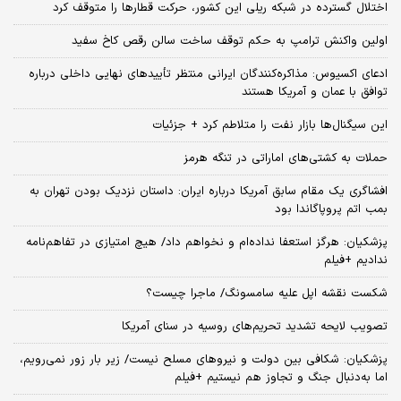
اختلال گسترده در شبکه ریلی این کشور، حرکت قطارها را متوقف کرد
اولین واکنش ترامپ به حکم توقف ساخت سالن رقص کاخ سفید
ادعای اکسیوس: مذاکره‌کنندگان ایرانی منتظر تأییدهای نهایی داخلی درباره
توافق با عمان و آمریکا هستند
این سیگنال‌ها بازار نفت را متلاطم کرد + جزئیات
حملات به کشتی‌های اماراتی در تنگه هرمز
افشاگری یک مقام سابق آمریکا درباره ایران: داستان نزدیک بودن تهران به
بمب اتم پروپاگاندا بود
پزشکیان: هرگز استعفا نداده‌ام و نخواهم داد/ هیچ امتیازی در تفاهم‌نامه
ندادیم +فیلم
شکست نقشه اپل علیه سامسونگ/ ماجرا چیست؟
تصویب لایحه تشدید تحریم‌های روسیه در سنای آمریکا
پزشکیان: شکافی بین دولت و نیروهای مسلح نیست/ زیر بار زور نمی‌رویم،
اما به‌دنبال جنگ و تجاوز هم نیستیم +فیلم