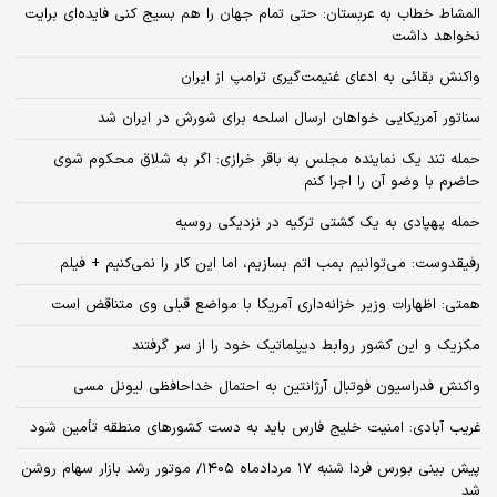
المشاط خطاب به عربستان: حتی تمام جهان را هم بسیج کنی فایده‌ای برایت
نخواهد داشت
واکنش بقائی به ادعای غنیمت‌گیری ترامپ از ایران
سناتور آمریکایی خواهان ارسال اسلحه برای شورش در ایران شد
حمله تند یک نماینده مجلس به باقر خرازی: اگر به شلاق محکوم شوی
حاضرم با وضو آن را اجرا کنم
حمله پهپادی به یک کشتی ترکیه در نزدیکی روسیه
رفیقدوست: می‌توانیم بمب اتم بسازیم، اما این کار را نمی‌کنیم + فیلم
همتی: اظهارات وزیر خزانه‌داری آمریکا با مواضع قبلی وی متناقض است
مکزیک و این کشور روابط دیپلماتیک خود را از سر گرفتند
واکنش فدراسیون فوتبال آرژانتین به احتمال خداحافظی لیونل مسی
غریب آبادی: امنیت خلیج فارس باید به دست کشورهای منطقه تأمین شود
پیش بینی بورس فردا شنبه ۱۷ مردادماه ۱۴۰۵/ موتور رشد بازار سهام روشن
شد