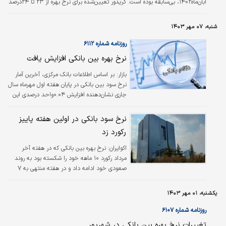
آبان‌ماه۱۴۰۲، بی‌سابقه بوده است. کریدور تعیین‌شده برای نرخ بهره از ۲۳ تا ۲۴درصد
است و با رسیدن این متغیر به ۲۳.۷۴درصد در ۴مهرماه به سقف کریدرو نزدیک شده
است.
شنبه، ۰۷ مهر ۱۴۰۳
روزنامه شماره ۶۱۱۲
نرخ بهره بین بانکی افزایش یافت
بازار: بر اساس اطلاعات بانک مرکزی، آخرین آمار
نرخ سود بین بانکی در پایان هفته اول مهرماه سال
جاری نشان‌دهنده افزایش ۰.۰۴واحد درصدی این
نرخ است.داده‌های بانک مرکزی از آخرین آمار نرخ
سود بین بانکی در پایان هفته نخست مهرماه ماه
نرخ سود بانکی در اولین هفته پاییز
سال جاری، حاکی از افزایش ۰.۰۴واحد درصدی
رکورد زد
نرخ سود بین بانکی در چهارشنبه، چهارم مهرماه
است. براساس این آمار، نرخ بهره بین بانکی در
اکوایران:
نرخ بهره بین بانکی که در هفته آخر
هفته ابتدایی شهریور ماه، ۲۳.۷درصد بود. در
مرداد رکورد ۱۰ ماهه خود را شکسته بود به روند
هفته دوم با افزایش ۰.۰۱درصدی به ۲۳.۷۱ درصد
صعودی خود ادامه داد و در هفته منتهی به ۷
رسید که بالاترین نرخ بهره بین بانکی در نیمه
شهریور ماه رکورد تازه‌ای به ثبت رساند.
نخست سال جاری…
یکشنبه، ۰۱ مهر ۱۴۰۳
روزنامه شماره ۶۱۰۷
تغییرات نرخ بهره بین بانکی در شهریور