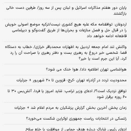
پایان دور هفتم مذاکرات اسرائیل و لبنان پس از سه روز/ طرفین دست خالی
بازگشتند
اردوغان: توافقنامه مکه علیه هیچ کشوری نیست/ترکیه موضع اصولی خویش
را در قبال حل و فصل منازعات و بحران‌ها از طریق گفت‌وگو و دیپلماسی
قاطعانه ادامه خواهد داد
واکنش تند امام جمعه اردبیل به اظهارات محمدباقر خرازی/ خطاب به دستگاه
قضا: شخصی خبر دروغ به رهبری بست و دفتر رهبری با صراحت آن را رد
کرد، آیا این جرم است یا خیر؟
هواشناسی تهران اطلاعیه داد/ هوا خنک می شود؟
محدودیت تردد در آزادراه تهران -کرج- قزوین تا ۲۰ شهریور + جزئیات
توافق نزدیک است؟/ ادعای وزیر ترامپ: شاید امروز یا فردا، آتش‌بس ۳۰ تا
۶۰ روزه برقرار شود
زمان پخش آخرین بخش گزارش پزشکیان به مردم اعلام شد + جزئیات
زلنسکی در انتخابات ریاست جمهوری اوکراین شکست می‌خورد؟
ادعای رئیس شاباک درباره هدف حماس از موافقت با خلع سلاح