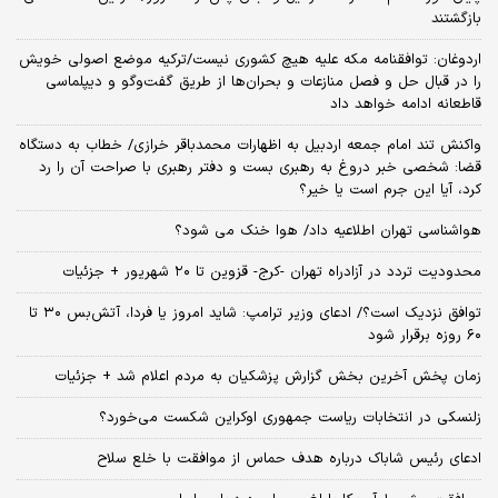
بازگشتند
اردوغان: توافقنامه مکه علیه هیچ کشوری نیست/ترکیه موضع اصولی خویش
را در قبال حل و فصل منازعات و بحران‌ها از طریق گفت‌وگو و دیپلماسی
قاطعانه ادامه خواهد داد
واکنش تند امام جمعه اردبیل به اظهارات محمدباقر خرازی/ خطاب به دستگاه
قضا: شخصی خبر دروغ به رهبری بست و دفتر رهبری با صراحت آن را رد
کرد، آیا این جرم است یا خیر؟
هواشناسی تهران اطلاعیه داد/ هوا خنک می شود؟
محدودیت تردد در آزادراه تهران -کرج- قزوین تا ۲۰ شهریور + جزئیات
توافق نزدیک است؟/ ادعای وزیر ترامپ: شاید امروز یا فردا، آتش‌بس ۳۰ تا
۶۰ روزه برقرار شود
زمان پخش آخرین بخش گزارش پزشکیان به مردم اعلام شد + جزئیات
زلنسکی در انتخابات ریاست جمهوری اوکراین شکست می‌خورد؟
ادعای رئیس شاباک درباره هدف حماس از موافقت با خلع سلاح