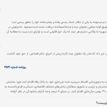
ل
ی دم مرحومه به یکی از دفاتر اسناد رسمی رفته و رضایت‌نامه خود را به‌طور رسمی ثبت
 هیچ گونه مبلغی به‌عنوان دیه یا وجه‌المصالحه دریافت نشده است.محمود حاجیلوئی در
ز
 مهریه ما وکالتی نداریم هر چند که یک حق قانونی است و اولیای دم نسبت به مطالبه آن
ند.
ش
آ
من خبر داد که مادر یک مقتول چند ثانیه پیش از اجرای حکم قصاص، از حق خود گذشت.
ک
روزنامه شماره ۴۵۴۱
ش
ج
ت به به‌روز‌رسانی اقساط سررسید شده غیر‌جاری خود به بانک رفاه اقدام کنند مورد بخشش
ز
ز مشتریان و ترغیب و تشویق بدهکاران بخش‌های مختلف اقتصادی، مسکن و قرض‌الحسنه به
پرداخت اقساط سررسید شده و غیر‌جاری که تا تاریخ ۳۰ بهمن‌ سال‌جاری اقدام کنند، بر مبنای ۶ درصد وجه التزام بخشودگی در نظر گرفته
ج
ه در مقطع تسویه اقساط سررسید شده غیر‌جاری خواهد بود و جرایم تاخیر اخذ شده
چیست؟