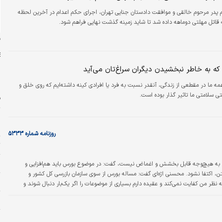
با تصمیم پدر مرحوم خالقی و موافقت دادستان جنایی تهران، اجرای حکم اعدام در آخرین لحظه
قاتل مهلتی دوماهه داده شد تا شاید زمینه گذشت نهایی فراهم شود.
ن
 که به خاطر نبخشیدن دیگران سراغ‌تان می‌آید
مه ما در مقطعی از زندگی، آنقدر نسبت به فرد یا افرادی کینه داشته‌ایم که روی خلق و
 سلامتی ما تاثیر گذار بوده است.
ف
ش
ش
روزنامه شماره ۵۳۳۳
ت
۱۱ 
رس به هیچ‌وجه قابل بخشش و اغماض نیست، گفت: در موضوع بورس باید هم‌افزایی و
ن، اکتفا نشود. محسنی اژه‌ای گفت: مساله بورس از سوی سازمان بازرسی کل کشور و
و
نظر من کفایت نمی‌کند و عقیده دارم بسیاری از موضوعات را اگر یک‌بار دنبال شوند و
سید. رئیس قوه‌قضائیه گفت: دستور مکتوب این موضوع به رئیس سازمان بازرسی کل کشور
ن
پ