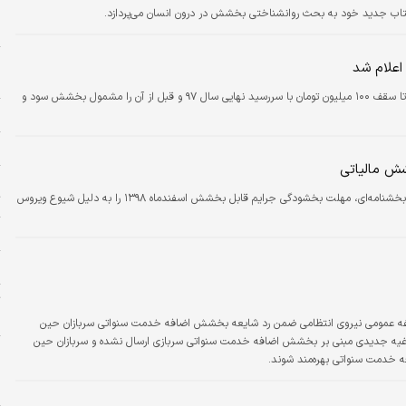
س
ر کتاب جدید خود به بحث روانشناختی بخشش در درون انسان می‌پردازد.
د
د
اعلام شد
س
بانک مرکزی طی بخشنامه ای تسهیلات تا سقف ۱۰۰ میلیون تومان با سررسید نهایی سال ۹۷ و قبل از آن را مشمول بخشش سود و
ا
ر
ش مالیاتی
پ
رئیس کل سازمان امور مالیاتی کشور با صدور بخشنامه‌ای، مهلت بخشودگی جرایم قابل بخشش اسفندماه ۱۳۹۸ را به دلیل شیوع ویروس
ت
ح
ز
ت
س
فه عمومی نیروی انتظامی ضمن رد شایعه بخشش اضافه خدمت سنواتی سربازان حین
اغیه جدیدی مبنی بر بخشش اضافه خدمت سنواتی سربازی ارسال نشده و سربازان حین
ر
 خدمت سنواتی بهره‌مند شوند.
ا