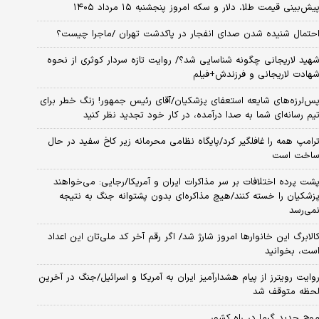
یش‌بینی قیمت طلا، دلار و سکه امروز پنجشنبه ۱۵ مرداد ۱۴۰۵
حتمال شنیده شدن صدای انفجار در پاکدشت تهران /ماجرا چیست؟
هید لاریجانی چگونه شناسایی شد؟/ روایت تازه سردار کوثری از نحوه
هادت لاریجانی و فرزندش+فیلم
س‌لرزه‌های شایعه استعفای پزشکیان/آقای رئیس جمهور! زنگ خطر برای
یم رسانه‌ای شما به صدا درآمده، در کار خود تجدید نظر کنید
رامپ همه را غافلگیر کرد/پایگاه نظامی محرمانه زیر کاخ سفید در حال
اخت است
شت پرده اختلافات بر سر مذاکرات ایران و آمریکا/رجایی: می‌خواهند
زشکیان را خسته کنند/هیچ مذاکره‌ای بدون پشتوانه جنگ به نتیجه
می‌رسد
الابرگ این خانوارها امروز شارژ شد/ اگر رقم آخر کد ملی‌تان این اعداد
ست، بخوانید
وایت رویترز از پیام هشدارآمیز ایران به آمریکا و اسرائیل/جنگ در آخرین
حظه متوقف شد
وج جدید گرما در راه کشور