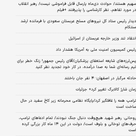
هیم هستند/ حوادث دی‌ماه پارسال قابل فراموشی نیست/ رهبر انقلاب
ر مورد تفاهم، نظر کارشناسی را پذیرفتند +فیلم
یدار رئیس ستاد کل نیروهای مسلح عربستان سعودی با فرمانده ارشد
نتکام
نتقاد تند وزیر خارجه عربستان از اسرائیل
ئیس کمیسیون امنیت ملی به آمریکا هشدار داد
س‌لرزه‌های شایعه استعفای پزشکیان/آقای رئیس جمهور! زنگ خطر برای
یم رسانه‌ای شما به صدا درآمده، در کار خود تجدید نظر کنید
ادثه مرگبار در اصفهان؛ ۴ نفر جان باختند
مان شارژ کالابرگ تغییر کرد+ جزئیات
رامپ همه را غافلگیر کرد/پایگاه نظامی محرمانه زیر کاخ سفید در حال
اخت است
وحانی: رهبر شهید هیچ‌وقت دنبال جنگ نبودند/ تمام ادعاهای ترامپ،
حرف‌های توخالی و بلوف است/ دولت در این ۱۴ ماه کار بزرگی کرده
ست