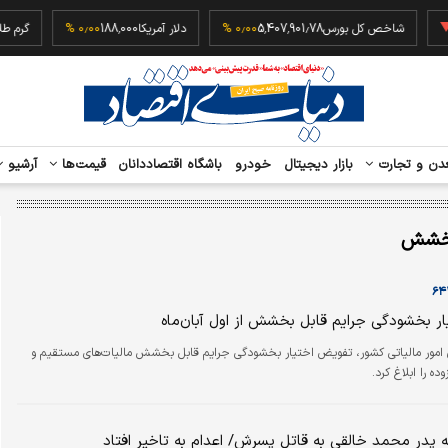
‎−
شاخص کل بورس
5,407,901.78
۰٫۰۰ %
دلار آمریکا
188,000
۰٫۰۰ %
دن و تجارت
بازار دیجیتال
خودرو
باشگاه اقتصاددانان
قیمت‌ها
آرشیو
خشش
ر بخشودگی جرایم قابل بخشش از اول آبان‌ماه
 امور مالیاتی کشور، تفویض اختیار بخشودگی جرایم قابل بخشش مالیات‌‌های مستقیم و
ده را ابلاغ کرد.