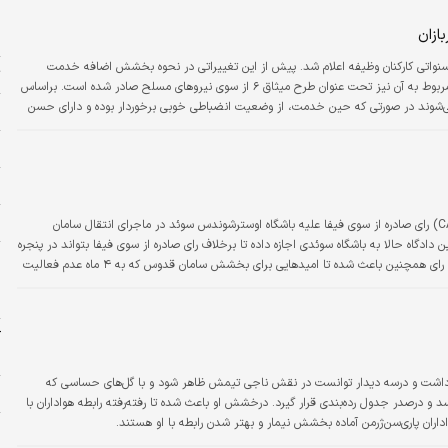
م
زان
خ
تی کارکنان وظیفه اعلام شد. پیش از این تغییراتی در نحوه بخشش اضافه خدمت
ت
سنواتی سربازان اعمال شده بود که اخیرا بخشنامه مربوط به آن نیز تحت عنوان طرح میثاق ۶ از سوی نیروهای مسلح صادر شده است. براساس
ی‌شوند در صورتی که حین خدمت، از وضعیت انضباطی خوبی برخوردار بوده و دارای حسن
ر
د نشان دهند، یا در عملیات جنگی ابراز شجاعت و فداکاری کرده یا دارای شرایط خاص باشند
خ
م
س
دادگاه بین‌المللی حکمیت ورزش (CAS) رای صادره از سوی فیفا علیه باشگاه اوسترشوندس سوئد در ماجرای انتقال سامان
 دادگاه حالا به باشگاه سوئدی اجازه داده تا برخلاف رای صادره از سوی فیفا بتواند در پنجره
ر
نقل‌وانتقالاتی بازیکنان مورد نظرش را جذب کند. این رای همچنین باعث شده تا امیدهایی برای بخشش سامان قدوس که به ۴ ماه عدم فعالیت
ش
ح
ن
ن داشت و درسه دیدار توانست در نقش ناجی تیمش ظاهر شود و با گل‌های حساسی که
پ
سد و درصدر جدول رده‌بندی قرار گیرد. درخشش او باعث شده تا رفته‌رفته رابطه هواداران با
ر