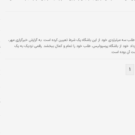
و
ح
ا
س
م
 سه میلیاردی خود از این باشگاه یک شرط تعیین کرده است. به گزارش خبرگزاری مهر،
ارداد خود از باشگاه پرسپولیس، طلب خود را تمام و کمال ببخشد. رقمی نزدیک به یک
ق
خت آن بوده است.
ر
ل
۱
ت
خ
ح
آ
ب
و
ب