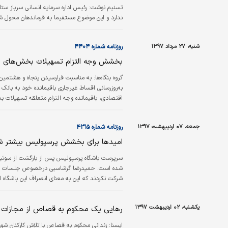
تسنیم نوشت: رئیس اداره سرمایه انسانی سرباز س
ندارد و این موضوع مستقیما به فرماندهان محول 
شنبه، ۲۷ مرداد ۱۳۹۷
روزنامه شماره ۴۴۰۴
بخشش وجه التزام تسهیلات بخش‌های اق
گروه بنگاه‌ها:
به مناسبت فرارسیدن پنجاه و هشتمین 
به‌روزرسانی اقساط غیر‌جاری باقیمانده خود به بان
کنند، بر مبنای ۶ درصد وجه التزام ب
و جرائم…
جمعه، ۰۷ اردیبهشت ۱۳۹۷
روزنامه شماره ۴۳۱۵
امیدها برای بخشش پرسپولیس بیشتر ش
سرپرست باشگاه پرسپولیس پس از بازگشت از سوئیس 
شده است. حمیدرضا گرشاسبی درخصوص جلسات خود در 
شرکت نکردند که این به معنای انصراف این باشگاه ا
ساعت‌ونیم جلسه، قرار شد ظرف مدت حداکثر ۲۰ روز نتیجه نهایی را اعلام کنند.»
یکشنبه، ۰۲ اردیبهشت ۱۳۹۷
رهایی یک محکوم به قصاص از مجازات
ايسنا:
‌زندانی محکوم به قصاص با تلاش کارکنان شو