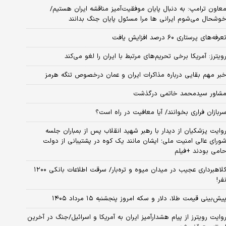
عاون ترامپ: به دنبال پایان موفقیت‌آمیز مناقشه ایران هستیم/
وشحال می‌شوم ایرانی ها مرا مسئول پایان جنگ بدانند
عرفه‌های پرستاری ۶۰ درصد افزایش یافت
ویترز: آمریکا برخی تحریم‌های مرتبط با ایران را لغو می‌کند
بر مهم بقایی درباره مذاکرات ایران و عمان درخصوص تنگه هرمز
شاور سیدمحمد خاتمی درگذشت
ربازان فراری بخوانند/ آیا معافیت در راه است؟
وایت پزشکیان از دیدار با رهبر شهید انقلاب پس از بمباران جلسه
ورای عالی امنیت ملی؛ ایشان مانند یک کوه در پشتیبانی از دولت
امی بودند +فیلم
کلاهبرداری عجیب در میدان میوه و تره‌بار/ سرقت اطلاعات بانکی ۱۲۰۰
فر!
یش‌بینی قیمت طلا، دلار و سکه امروز پنجشنبه ۱۵ مرداد ۱۴۰۵
وایت رویترز از پیام هشدارآمیز ایران به آمریکا و اسرائیل/جنگ در آخرین