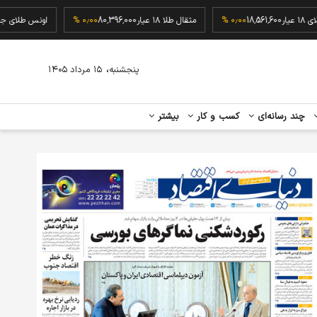
گرم طلای ۱۸ عیار
18,561,600
۰٫۰۰ %
مثقال طلا ۱۸ عیار
80,396,000
۰٫۰۰ %
اونس طل
،
پنجشنبه
۱۵ مرداد ۱۴۰۵
چند رسانه‌ای
کسب و کار
بیشتر