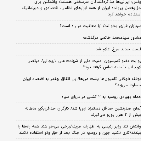
نس: ایرانی‌ها مذاکره‌کنندگان سرسختی هستند/ واشنگتن برای
ل‌وفصل پرونده ایران از همه ابزارهای نظامی، اقتصادی و دیپلماتیک
ستفاده خواهد کرد
ربازان فراری بخوانند/ آیا معافیت در راه است؟
شاور سیدمحمد خاتمی درگذشت
یمت جدید مرغ اعلام شد
وایت عضو کمیسیون امنیت ملی از شهادت علی لاریجانی/ مرتضی
اریجانی با خانه تماس گرفته بود؟
وقف طولانی کامیون‌ها پشت مرزها/این اتفاق چقدر به اقتصاد ایران
سارت می‌زند؟
مله پهپادی روسیه به ۲ کشتی در دریای سیاه
لمان صدرنشین حداقل دستمزد اروپا شد/ کارگران حداقل‌بگیر ماهانه
یش از ۲ هزار یورو می‌گیرند
اکنش تند وزیر رئیسی به اظهارات ظریف/برخی می‌خواهند همه راه‌ها را
بندند/کاری نکنید چین و روسیه در جنگ بعد از حق وتو استفاده نکنند