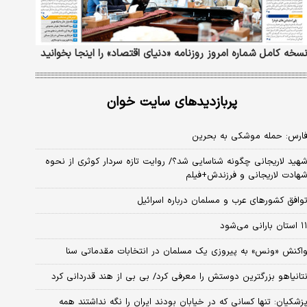
سخه کامل شماره امروز روزنامه «دنیای‌ اقتصاد» را اینجا بخوانید
پربازدیدهای سایت خوان
ارس: حمله موشکی به بحرین
هید لاریجانی چگونه شناسایی شد؟/ روایت تازه سردار کوثری از نحوه
هادت لاریجانی و فرزندش+فیلم
وافق کشورهای عرب و مسلمان درباره اسرائیل
استان بارانی می‌شود
اکنش «ونس» به پیروزی یک مسلمان در انتخابات مقدماتی سنا
تانیاهو بزرگترین دوستش را معرفی کرد/ بی بی از هند قدردانی کرد
زشکیان: تنها کسانی که در خیابان بودند ایران را نگه نداشتند همه