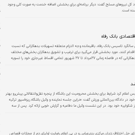
و
تاد کل نیروهای مسلح گفت: دیگر برنامه‌ای برای بخشش اضافه خدمت به صورت کلی وجود
شده است.
د
س
تصادی بانک رفاه
سالگرد تاسیس بانک رفاه، باقیمانده وجه التزام متعلقه تسهیلات بدهکارانی که نسبت
س
ک اقدام کنند، مورد بخشش قرار می‌گیرد.برای ترغیب و تشویق بدهکاران بخش‌های مختلف
اقتصادی، باقیمانده وجه التزام متعلقه تسهیلات بدهکارانی که در فاصله زمانی ۲۷مرداد تا ۲۷ شهریور تمامی اقساط غیر‌جاری خود را تسویه
قی
خشوده خواهد شد.این بخشش فقط شامل وجه التزام محاسبه شده در مقطع تسویه تسهیلات خواهد بود
ق
د
ت
اعلام کرد شرایط برای بخشش محرومیت این باشگاه از پنجره نقل‌وانتقالاتی پیش‌رو بهتر
دادگاه بین‌المللی ورزش گفت: «دراین جلسه نماینده و وکیل باشگاه ریزه‌اسپور ترکیه
ر
ز شکواییه خود بود. در این نشست وکیل ما دفاعیه و گزارش خوبی ارائه کرد. پس از سه
د
خ
ت
رای حل اختلاف زندان مرکزی بندرعباس و در پی اعلام رضایت اولیای دم از مجازات قصاص