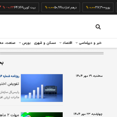
۰٫
یورو
217,300
۰٫۰۰ %
درهم امارات
50,991
۰٫۰۰ %
بیت کوین
64,768
۰٫۲۳ %
خبر و دیپلماسی
اقتصاد
مسکن و شهری
بورس
صنعت، مع
ب
سه‌شنبه، ۲۹ مهر ۱۴۰۴
روزنامه شماره ۶۴۱۶
تفویض اختیا
رئیس‌کل سازمان
مالیات ارزش افزو
چهارشنبه، ۲۳ مهر ۱۴۰۴
مهلت ۲ ماهه پدر محمد خالقی به قاتل پسرش/ اعدام به تاخیر افتاد