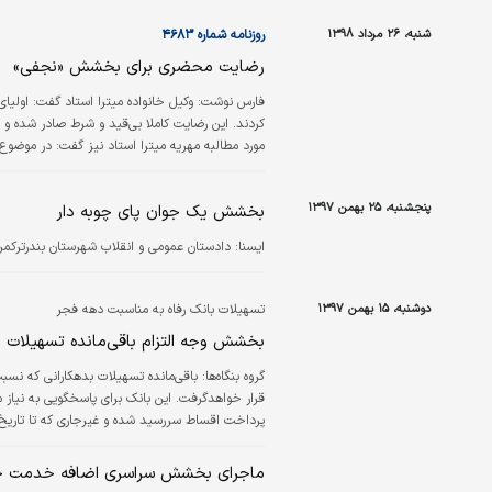
شنبه، ۲۶ مرداد ۱۳۹۸
روزنامه شماره ۴۶۸۳
رضایت محضری برای بخشش «نجفی»
فارس نوشت:
وکیل خانواده میترا استاد گفت: اولیا
کردند. این رضایت کاملا بی‌قید و شرط صادر شده و
مورد مطالبه مهریه میترا استاد نیز گفت: در موضوع
یا بخشش مهریه می‌توانند دخل و تصرف داشته باش
پنجشنبه، ۲۵ بهمن ۱۳۹۷
بخشش یک جوان پای چوبه‌ دار
ايسنا:
دادستان عمومی و انقلاب شهرستان بندرترک
دوشنبه، ۱۵ بهمن ۱۳۹۷
تسهیلات بانک رفاه به مناسبت دهه فجر
بخشش وجه التزام باقی‌مانده تسهیلات
گروه بنگاه‌ها:
باقی‌مانده تسهیلات بدهکارانی که نسب
قرار خواهدگرفت. این بانک برای پاسخگویی به نیا
است. این بخشش فقط شامل وجه التزام محاسبه شد
قبل از این طرح،…
ماجرای بخشش سراسری اضافه خدمت 