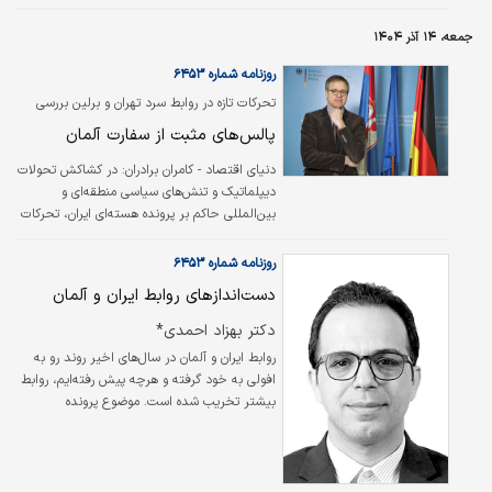
جمعه، ۱۴ آذر ۱۴۰۴
روزنامه شماره ۶۴۵۳
تحرکات تازه در روابط سرد تهران و برلین بررسی
شد؛
پالس‌های مثبت از سفارت آلمان
دنیای اقتصاد - کامران برادران:
در کشاکش تحولات
دیپلماتیک و تنش‌های سیاسی منطقه‌ای و
بین‌المللی حاکم بر پرونده هسته‌ای ایران، تحرکات
اخیر در سفارت آلمان در تهران، به‌ویژه در آستانه
ورود سفیر جدید، نشانه‌هایی از یک تحرک تازه در
روزنامه شماره ۶۴۵۳
روابط سرد میان دو کشور ایران و آلمان را به
دست‌اندازهای روابط ایران و آلمان
نمایش گذاشته است. وعده‌هایی برای تسهیل روند
صدور ویزا برای شهروندان ایرانی که مدت‌ها با
دکتر بهزاد احمدی*
سخت‌گیری و کُندی سفارت آلمان در تهران مواجه
روابط ایران و آلمان در سال‌های اخیر روند رو به
بودند، به همراه اقدامات فرهنگی و غیررسمی
افولی به خود گرفته و هرچه پیش رفته‌ایم، روابط
دیپلمات‌های آلمانی می‌تواند فصل جدیدی از
بیشتر تخریب شده است. موضوع پرونده
تعاملات را نوید دهد که در تضاد آشکار با دوران…
هسته‌ای، امنیت اسرائیل، بحران سوریه و از همه
مهم‌تر ادعای حمایت ایران از روسیه در جنگ
اوکراین، برای آلمان مهم و در‌عین‌حال در
محاسباتش دشوار بوده است.