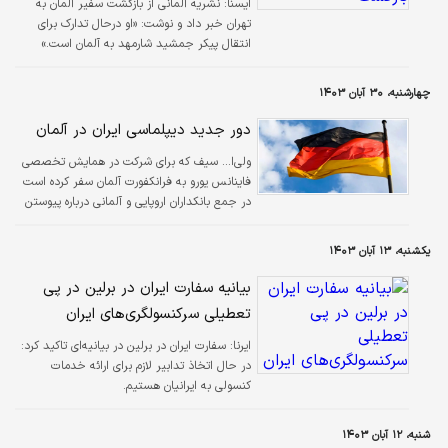
ايسنا:
نشریه آلمانی از بازگشت سفیر آلمان به
تهران خبر داد و نوشت: «او درحال تدارک برای
انتقال پیکر جمشید شارمهد به آلمان است.»
چهارشنبه، ۳۰ آبان ۱۴۰۳
دور جدید دیپلماسی ایران در آلمان
ولی‌ا... سیف که برای شرکت در همایش تخصصی
فاینانس یورو به فرانکفورت آلمان سفر کرده است
در جمع بانکداران اروپایی و آلمانی درباره پیوستن
مجدد ایران به بازارهای مالی بین المللی و مزایای
این اقدام برای طرفین به سخنرانی پرداخت.
یکشنبه، ۱۳ آبان ۱۴۰۳
بیانیه سفارت ایران در برلین در پی
تعطیلی سرکنسولگری‌های ایران
ایرنا:
سفارت ایران در برلین در بیانیه‌ای تاکید کرد:
در حال اتخاذ تدابیر لازم برای ارائه خدمات
کنسولی به ایرانیان هستیم.
شنبه، ۱۲ آبان ۱۴۰۳