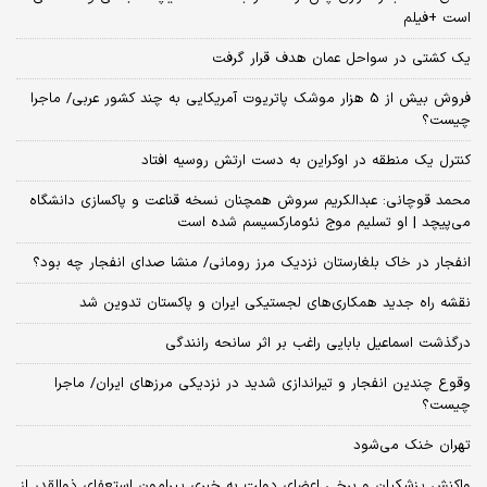
است +فیلم
یک کشتی در سواحل عمان هدف قرار گرفت
فروش بیش از 5 هزار موشک پاتریوت آمریکایی به چند کشور عربی/ ماجرا
چیست؟
کنترل یک منطقه در اوکراین به دست ارتش روسیه افتاد
محمد قوچانی: عبدالکریم سروش همچنان نسخه قناعت و پاکسازی دانشگاه
می‌پیچد | او تسلیم موج نئومارکسیسم شده است
انفجار در خاک بلغارستان نزدیک مرز رومانی/ منشا صدای انفجار چه بود؟
نقشه راه جدید همکاری‌های لجستیکی ایران و پاکستان تدوین شد
درگذشت اسماعیل بابایی راغب بر اثر سانحه رانندگی
وقوع چندین انفجار و تیراندازی شدید در نزدیکی مرز‌های ایران/ ماجرا
چیست؟
تهران خنک می‌شود
واکنش پزشکیان و برخی اعضای دولت به خبری پیرامون استعفای ذوالقدر از