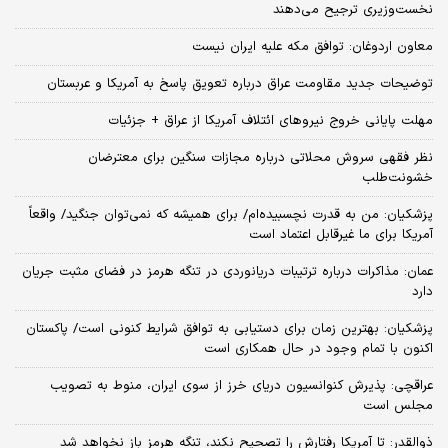
نخست‌وزیری ترجیح می‌دهند
معاون اردوغان: توافق مکه علیه ایران نیست
توضیحات جدید مقاومت عراق درباره تعویق پاسخ به آمریکا و عربستان
مهلت پایانی خروج نیروهای ائتلاف آمریکا از عراق + جزئیات
نظر فقهی سروش محلاتی درباره مجازات سنگین برای معترضان
خشونت‌طلب
پزشکیان: من به قدرت نچسبیده‌ام/ برای همیشه که نمی‌توان جنگید/ واقعاً
آمریکا برای ما غیرقابل اعتماد است
عمان: مذاکرات درباره ترتیبات دریانوردی در تنگه هرمز در فضای مثبت جریان
دارد
پزشکیان‌: بهترین زمان برای دستیابی به توافق شرایط کنونی است/ پاکستان
اکنون با تمام وجود در حال همکاری است
عراقچی: پذیرش کنوانسیون دریای خرز از سوی ایران، منوط به تصویب
مجلس است
ذوالقدر: تا آمریکا رفتارش را تصحیح نکند، تنگه هرمز باز نخواهد شد