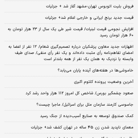
فروش بلیت اتوبوس تهران-مشهد آغاز شد + جزئیات
قیمت جدید برنج ایرانی و خارجی اعلام شد+ جزئیات
افزایش نجومی قیمت لبنیات/ قیمت شیر طی یک سال از 23 هزار تومان به
60 هزار تومان رسید
اظهارات جدید معاون پزشکیان درباره تصمیم‌گیری شعام/ ۱۲ نفر از اعضا به
امضای تفاهم‌نامه رأی مثبت داده‌اند و یک نفر رأی منفی/ صدای طیف
وابسته یا نزدیک به همان یک نفر از همه بلندتر است
خاموشی‌ها در هفته‌های آینده پایان می‌یابد؟
آخرین وضعیت پرونده کلثوم اکبری
صعود چشمگیر بورس/ شاخص کل امروز 112 هزار واحد رشد کرد
جاسوسی کارمند سازمان ملل برای اسرائیل/ ماجرا چیست؟
کمک صندوق توسعه به صنایع آسیب‌دیده از جنگ رسید
معمای ناپدید شدن زن 45 ساله در تهران کشف شد+ جزئیات