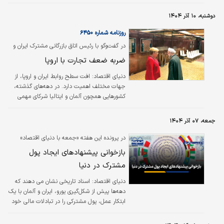
دوشنبه، ۱۰ آذر ۱۴۰۴
روزنامه شماره ۶۴۵۰
در گفت‌وگو با رئیس اتاق بازرگانی مشترک ایران و
آلمان بررسی شد؛
ضربه ضعف تجارت با اروپا
دنیای اقتصاد:
افت سطح روابط ایران و اروپا، از
جهات مختلف اهمیت دارد. در دهه‌های گذشته،
کشورهایی همچون آلمان و ایتالیا شرکای مهمی
برای اقتصاد ایران محسوب می‌شدند. در آن دوره،
تجارت با این کشورها مسیری مطمئن برای
جمعه، ۰۷ آذر ۱۴۰۴
دسترسی فعالان اقتصادی به تکنولوژی و
ماشین‌آلات مدرن محسوب می‌شد.
در پرونده این هفته «جمعه با دنیای اقتصاد»
بررسی شد؛
بازخوانی پیشنهادهای ایجاد پول
مشترک در دنیا
دنیای اقتصاد: اسناد تاریخی نشان می دهند که
دهه‌ها پیش از شکل‌گیری یورو، ایران و آلمان با یک
ابتکار عمل، پول مشترکی را در تبادلات مالی خود
استفاده می کردند. این اسکناس‌ها که در دوران
جنگ جهانی اول در سال ۱۹۱۶ میلادی ضرب