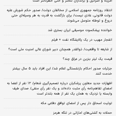
آمریکا و اسرائیل و براندازان تلختر و حتی خطرناکتر است
انتقاد روزنامه جمهوری اسلامی از مخالفان دولت/ صدور حکم شورش علیه
دولت قانونی، عادی نیست/ برای بازگشت به قدرت به هر وسیله‌ای حتی
دروغ و توطئه متوسل می‌شوند
خواننده پیشکسوت موسیقی ایران بستری شد
انفجار مهیب در یک پالایشگاه نفت + فیلم
از شایعه تا واقعیت/ ذوالقدر همچنان دبیر شورای ‌عالی امنیت ملی است؟
قیمت یک لیتر بنزین در عراق چند؟
جزئیات صدور احکام بازنشستگی اعلام شد/ این افراد باید ۵ سال بیشتر
خدمت کنند
اظهارات جدید معاون پزشکیان درباره تصمیم‌گیری شعام/ ۱۲ نفر از اعضا به
امضای تفاهم‌نامه رأی مثبت داده‌اند و یک نفر رأی منفی/ صدای طیف
وابسته یا نزدیک به همان یک نفر از همه بلندتر است
توئیت اسحاق دار پس از امضای توافق دفاعی مکه
حملات به کشتی‌های اماراتی در تنگه هرمز