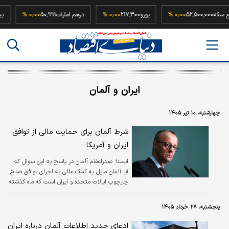
ربع سکه
52,500,000
۰٫۰۰ %
یورو
217,300
۰٫۰۰ %
درهم امارات
50,991
۰٫۰۰ %
ایران و آلمان
چهارشنبه، ۱۰ تیر ۱۴۰۵
شرط آلمان برای حمایت مالی از توافق
ایران و آمریکا
ايسنا:
صدراعظم آلمان در پاسخ به این سوال که
آیا آلمان مایل به کمک مالی به اجرای توافق صلح
چارچوب ایالات متحده و ایران است که ماه گذشته
امضا شد نیز گفت که برلین آمادگی خود را برای
ارائه حمایت مالی، مشروط به یک آتش‌بس پایدار
پنجشنبه، ۲۸ خرداد ۱۴۰۵
اعلام می‌کند.
ادعای جدید اطلاعات آلمان درباره ایران