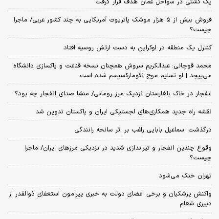
یک کشتی در سواحل عمان هدف قرار گرفت
فروش بیش از ۵ هزار موشک پاتریوت آمریکایی به چند کشور عربی/ ماجرا
چیست؟
کنترل یک منطقه در اوکراین به دست ارتش روسیه افتاد
محمد قوچانی: عبدالکریم سروش همچنان نسخه قناعت و پاکسازی دانشگاه
می‌پیچد | او تسلیم موج نئومارکسیسم شده است
انفجار در خاک بلغارستان نزدیک مرز رومانی/ منشا صدای انفجار چه بود؟
نقشه راه جدید همکاری‌های لجستیکی ایران و پاکستان تدوین شد
درگذشت اسماعیل بابایی راغب بر اثر سانحه رانندگی
وقوع چندین انفجار و تیراندازی شدید در نزدیکی مرز‌های ایران/ ماجرا
چیست؟
تهران خنک می‌شود
واکنش پزشکیان و برخی اعضای دولت به خبری پیرامون استعفای ذوالقدر از
دبیری شعام