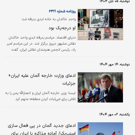
دوشنبه، ۰۵ آبان ۱۴۰۴
شدند، به عنوان یک ابزار اقتصادی و سیاسی مهم
در آن زمان با هدف سهولت و عدم نیاز به مراجعه
روزنامه شماره ۶۴۲۱
به بانک‌ها در تبادلات تجاری صنعتی متعدد، اعزام
واحد خاکدان به خانه ابدی بدرقه شد؛
دانشجویان ایرانی به آلمان برای تحصیل در رشته
او درجه‌یک بود
های فنی و صنعتی و از سوی دیگر اشتغال
مهندسان و متخصصان فنی حرفه ای آلمانی در
دنیای اقتصاد:
مراسم بدرقه ابدی واحد خاکدان
ایران به کار گرفته…
نقاش مشهور دیروز برگزار شد. در این مراسم امیر
راد، رئیس انجمن هنرمندان نقاش ایران، گفت
امروز همگی به پیکر زمینی آقای خاکدان بدرود
خواهیم گفت، اما می‌دانیم که جان، حضور و آثار
دوشنبه، ۱۴ مهر ۱۴۰۴
او به درازای تاریخ این سرزمین تداوم پیدا خواهد
کرد و مرجع آیندگان و هنرمندان آینده ایران خواهد
ادعای وزارت خارجه آلمان علیه ایران+
بود. این نگین فرهنگ ایران در آینده تلالو و
جزئیات
درخشش بیشتری خواهد یافت.
ايسنا:
وزیر خارجه آلمان ایران و انصارالله یمن را به
تلاش برای «بی‌ثبات کردن منطقه» متهم کرد.
یکشنبه، ۰۶ مهر ۱۴۰۴
ادعای جدید آلمان در پی فعال سازی
اسنپ‌بک/ آماده مذاکره با ایران برای