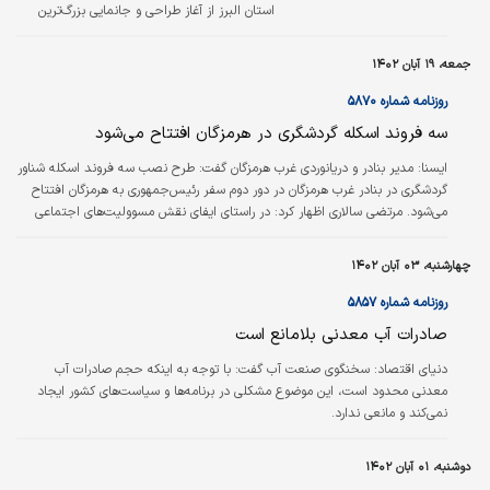
استان البرز از آغاز طراحی و جانمایی بزرگ‌ترین
مجموعه فرهنگی، ورزشی، گردشگری و جنگلی البرز
در شهرجدید مهستان خبر داد. ذبیح‌ الله زارع در
جمعه، ۱۹ آبان ۱۴۰۲
حاشیه جانمایی این مجموعه گردشگری شهر
جدیدمهستان گفت: با توجه به قرار گرفتن شهر
روزنامه شماره ۵۸۷۰
جدید مهستان در حاشیه آزاد‌راه کرج - قزوین،
سه فروند اسکله گردشگری در هرمزگان افتتاح می‌شود
طراحی این مجموعه گردشگری با هدف جذب
گردشگران، ایجاد اشتغال‌زایی و رونق اقتصادی
ایسنا:
مدیر بنادر و دریانوردی غرب هرمزگان گفت: طرح نصب سه فروند اسکله شناور
صورت می‌گیرد.
گردشگری در بنادر غرب هرمزگان در دور دوم سفر رئیس‌جمهوری به هرمزگان افتتاح
می‌شود. مرتضی سالاری اظهار کرد: در راستای ایفای نقش مسوولیت‌‌‌های اجتماعی
سازمان بنادر و دریانوردی، طرح ساخت و نصب سه فروند اسکله شناور گردشگری
بنادر غرب استان در دستور کار قرار گرفت که با اتمام و نصب دو فروند از این
چهارشنبه، ۰۳ آبان ۱۴۰۲
اسکله‌‌‌ها، ۸۰‌درصد پیشرفت حاصل شده است.
روزنامه شماره ۵۸۵۷
صادرات آب معدنی بلامانع است
دنیای اقتصاد: سخنگوی صنعت آب گفت: با توجه به اینکه حجم صادرات آب
معدنی محدود است، این موضوع مشکلی در برنامه‌ها و سیاست‌های کشور ایجاد
نمی‌کند و مانعی ندارد.
دوشنبه، ۰۱ آبان ۱۴۰۲