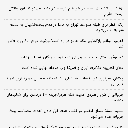
پزشکیان: ۴۷ سال است می‌خواهیم درست کار کنیم، می‌گویند الان وقتش
نیست +فیلم
زنگ خطر برای طبقه متوسط تهران به صدا درآمد/پایتخت‌نشینان به سمت
فقر رانده می‌شوند
العربیه: توافق بازگشایی تنگه هرمز در راه است/جزئیات توافق ۶۰ روزه فاش
شد
گفت‌وگوی متنی با چت‌جی‌پی‌تی نامحدود و رایگان شد + جزئیات
ادعای العربیه: مذاکرات ایران و آمریکا وارد مرحله نهایی شده است
واکنش خبرگزاری قوه قضائیه به ادعای یک نماینده مجلس درباره ترور شهید
لاریجانی
جزئیاتی از طرح راهبردی امنیت تنگه هرمز/جریمه ۲۰ درصدی برای شناورهای
متخلف
تسنیم: منشأ صدای انفجار در قشم، هدف قرار دادن اهداف متخاصم بود/
جزئیات اعلام می‌شود
بنزین گران می‌شود؟/ نماینده مجلس: هر شوک قیمتی می تواند انتظارات