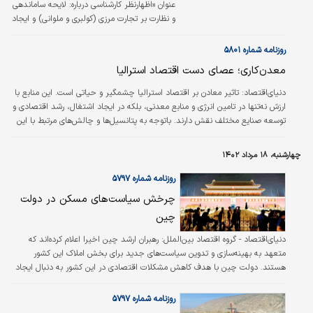
عنوان «اظهارنظر کارشناسی درباره: لایحه ساماندهی
و نظارت بر تجارت مرزی (کولبری و ملوانی) و ایجاد
اشتغال پایدار مرزنشینان» به بررسی تجارت مرزی
پرداخته است.
روزنامه شماره ۵۸۰۱
معدن‏‏‌کاری؛ عصای دست اقتصاد استرالیا
دنیای‌اقتصاد:
تاثیر معادن بر اقتصاد استرالیا چشمگیر و حیاتی است. این منابع با
ارزش نه‌‌‌تنها در تامین انرژی و منابع معدنی، بلکه در ایجاد اشتغال، رشد اقتصادی و
توسعه صنایع مختلف نقش دارند. باتوجه‌‌‌ به پتانسیل‌‌‌ها و چالش‌‌‌های مرتبط با این
بخش، مدیریت معقولانه و پایداری در بهره‌‌‌برداری از منابع معدنی، امری ضروری است
تا این کشور بتواند بهره‌‌‌وری اقتصادی و محیط‌‌‌زیستی را هم‌‌‌زمان حفظ کند.
چهارشنبه، ۱۸ مرداد ۱۴۰۲
روزنامه شماره ۵۷۹۷
چرخش سیاست‏‌های مسکن در دولت
چین
دنیای‌اقتصاد - گروه اقتصاد بین‌الملل:
رهبران ارشد چین اخیرا اعلام کرده‌‌اند که
متعهد به بهینه‌‌سازی و تدوین سیاست‌‌های جدید برای بخش املاک این کشور
هستند. دولت چین با هدف کاهش مشکلات اقتصادی در این کشور به دنبال ایجاد
اشتغال پایدار و افزایش تقاضای مصرف داخلی و در کنار این سیاست‌‌ها با توجه به
اینکه فعالیت بخش مسکن یک‌‌چهارم از کل اقتصاد این کشور را تشکیل می‌دهد، بنا
روزنامه شماره ۵۷۹۷
دارد با تحریک تقاضا در این بخش، موتور سرمایه‌گذاری در بازار مسکن را به کار