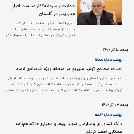
حمایت از سرمایه‌گذار سیاست اصلی
مدیریتی در گلستان
دنیای‌اقتصاد - گرگان:
استاندار گلستان گفت:
حمایت از سرمایه‌گذار وظیفه همه ما و سیاست
اصلی مدیریتی در استان است اما باید سرمایه‌گذار
در مسیر توسعه استان و بر ریل درست پیشرفت
قرار گیرد. وی ادامه داد: عدم‌مشاوره درست به
جمعه، ۱۰ آذر ۱۴۰۲
سرمایه‌گذار باعث آسیب‌‌‌رسانی به سرمایه‌گذار
خواهد شد. استاندار گلستان خاطرنشان کرد:
روزنامه شماره ۵۸۸۸
تسهیلات در نظر گرفته‌شده برای طرح‌‌‌های
احداث مجتمع تولید منیزیم در منطقه ویژه اقتصادی لامرد
سرمایه‌گذاری باید در مسیر توسعه استان و در
راستای اهداف و سیاست‌‌‌های تعریف‌شده باشد.
با حضور موثقی‌نیا معاون وزیر و رئیس هیات عامل سازمان ایمیدرو، عملیات اجرایی
علی‌محمد زنگانه گفت: اولویت اعطای تسهیلات به
احداث مجتمع تولید شمش منیزیم در منطقه ویژه اقتصادی لامرد آغاز شد. به
طرح‌‌‌هایی است که در راستای زنجیره ارزش و…
گزارش روابط عمومی منطقه ویژه اقتصادی لامرد، محمدرضا موثقی‌نیا در صدر هیاتی
متشکل از معاونان سازمان ایمیدرو برای بازدید از ظرفیت‌ها و دستاوردهای این کانون
صنعتی و معدنی و همچنین حضور در آیین آغاز عملیات اجرایی احداث مجتمع
جمعه، ۰۳ آذر ۱۴۰۲
تولید شمش منیزیم، در این منطقه حضور یافت. مجتمع تولید شمش منیزیم با
حجم سرمایه‌گذاری ریالی افزون بر ۷‌هزار میلیارد ریال و…
روزنامه شماره ۵۸۸۲
بانک کشاورزی و سازمان شهرداری‌ها و دهیاری‌ها تفاهم‌نامه
همکاری امضا کردند