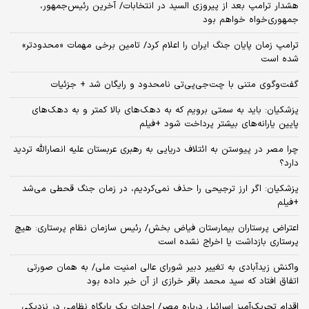
هشدار ترامپ بعد از پیروزی السید در انتخابات/ آخرین رئیس‌جمهور،
جمهوری‌خواه خواهم بود
ترامپ زمان پایان جنگ ایران را اعلام کرد/ تامین برخی مهمات «محدودتر»
شده است
گفت‌وگوی متنی با چت‌جی‌پی‌تی نامحدود و رایگان شد + جزئیات
پزشکیان: باید به سمتی برویم که به دهک‌های بالا کمتر و به دهک‌های
پایین یارانه‌های بیشتر پرداخت شود +فیلم
چرا مصر در پیوستن به ائتلاف دریایی به رهبری عربستان علیه انصارالله تردید
دارد؟
پزشکیان: اگر ارز ترجیحی را حذف نمی‌کردیم، در زمان جنگ قحطی می‌شد
+فیلم
اعتراض پرستاران بیمارستان فیاض بخش/ رئیس سازمان نظام پرستاری: هیچ
پرستاری بازداشت یا اخراج نشده است
واکنش زیدآبادی به تغییر دبیر شورای عالی امنیت ملی/ به همان صورتی
اتفاق افتاد که سید محمد باقر خرازی از آن خبر داده بود
اقدام تحریک‌آمیز اسرائیل درباره مصر/ احداث یک پایگاه نظامی در نزدیکی