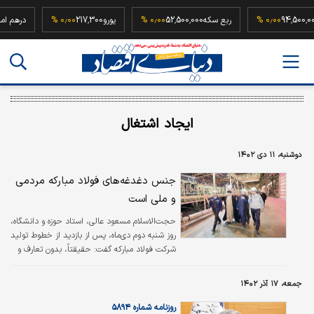
 سکه
94,500,000
۰٫۰۰ %
ربع سکه
52,500,000
۰٫۰۰ %
یورو
217,300
۰٫۰۰ %
د
ایجاد اشتغال
دوشنبه، ۱۱ دی ۱۴۰۲
جنس دغدغه‌های فولاد مبارکه مردمی
و ملی است
حجت‌الاسلام مسعود عالی، استاد حوزه و دانشگاه،
روز شنبه دوم دی‌ماه، پس از بازدید از خطوط تولید
شرکت فولاد مبارکه گفت: حقیقتاً، بدون تعارف و
به دور از حرف‌های کلیشه‌ای، امیدآفرینی در
جامعه مهم‌ترین نقش فولاد مبارکه است و این
جمعه، ۱۷ آذر ۱۴۰۲
شرکت شعار «ما می‌توانیم» را به عمل تبدیل کرده
است.
روزنامه شماره ۵۸۹۴