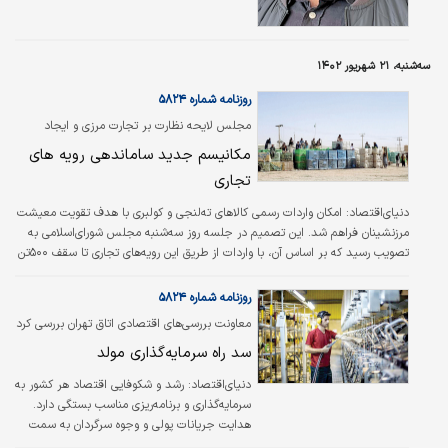
آنها شود. در اقتصاد بیمار دولتی، سخن گفتن از
سرمایه‌گذاری روی تحقیق و توسعه عجیب به نظر
می‌رسد؛ ولی آینده کشور در گرو توجه به این
سه‌شنبه، ۲۱ شهریور ۱۴۰۲
موضوع است. تحقیق و توسعه ستون فقرات
نوآوری در صنایع مختلف است و از طریق نوآوری در
روزنامه شماره ۵۸۲۴
فرآیندهای تولید و خلق محصولات جدید می‌‌‌تواند
مجلس لایحه نظارت بر تجارت مرزی و ایجاد
به رشد اقتصادی، ایجاد اشتغال، رقابت‌‌‌پذیری
اشتغال پایدار مرزنشینان را تصویب کرد
مکانیسم جدید ساماندهی رویه های
بین‌المللی و در نهایت رفاه بیشتر …
تجاری
دنیای‌اقتصاد:
امکان واردات رسمی کالاهای ته‌لنجی و کولبری با هدف تقویت معیشت
مرزنشینان فراهم شد. این تصمیم در جلسه روز سه‌شنبه مجلس شورای‌اسلامی به
تصویب رسید ‌که بر اساس آن، با واردات از طریق این رویه‌های تجاری تا سقف ۵۰۰‌تن
به مدت پنج سال‌موافقت شد. همچنین بر اساس تبصره‌۲ این ماده‌قانونی ارزش کل
کالاهای وارداتی از طریق مرزی (آبی و خاکی) معادل ۱۰‌درصد کل واردات کشور با
روزنامه شماره ۵۸۲۴
مأخذ سال‌قبل از آن به‌عنوان سقف واردات تعیین‌شده‌است.
معاونت بررسی‏‏‌های اقتصادی اتاق تهران بررسی کرد
سد راه سرمایه‌گذاری مولد
دنیای‌اقتصاد:
رشد و شکوفایی اقتصاد هر کشور به
سرمایه‌گذاری و برنامه‌ریزی مناسب بستگی دارد.
هدایت جریانات پولی و وجوه سرگردان به سمت
کارهای تولیدی باعث رشد اقتصادی، افزایش تولید