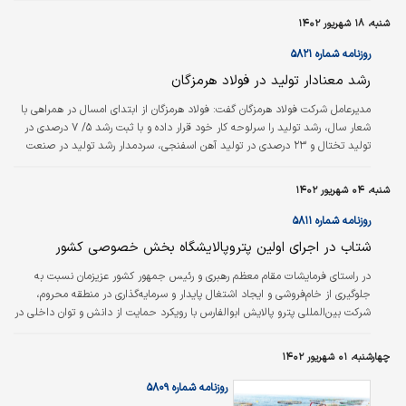
ناخالص ملی، ایجاد اشتغال و افزایش درآمد
شنبه، ۱۸ شهریور ۱۴۰۲
سرانه خواهد شد و در نهایت رفاه عمومی را به
دنبال خواهد داشت. اهمیت سرمایه‌گذاری برای
روزنامه شماره ۵۸۲۱
رشد و توسعه اقتصادی به اندازه‌ای است که آن را
رشد معنادار تولید در فولاد هرمزگان
به یکی از اهرم‌های قوی برای رسیدن به توسعه
تبدیل کرده است. رشد اقتصادی و افزایش رفاه
مدیرعامل شرکت فولاد هرمزگان گفت: فولاد هرمزگان از ابتدای امسال در همراهی با
عمومی در بلندمدت، بدون توجه به سرمایه‌گذاری و
شعار سال، رشد تولید را سرلوحه کار خود قرار داده و با ثبت رشد ۵/ ۷ درصدی در
عوامل موثر بر رشد آن امکان‌پذیر ن…
تولید تختال و ۲۳ درصدی در تولید آهن اسفنجی، سردمدار رشد تولید در صنعت
فولاد کشور بوده است.
شنبه، ۰۴ شهریور ۱۴۰۲
روزنامه شماره ۵۸۱۱
شتاب در اجرای اولین پتروپالایشگاه بخش خصوصی کشور
در راستای فرمایشات مقام معظم رهبری و رئیس جمهور کشور عزیزمان نسبت به
جلوگیری از خام‌فروشی و ایجاد اشتغال پایدار و سرمایه‌گذاری در منطقه محروم،
شرکت بین‌المللی پترو پالایش ابوالفارس با رویکرد حمایت از دانش و توان داخلی در
حال انتخاب پیمانکار ایرانی MCو EPC است.
چهارشنبه، ۰۱ شهریور ۱۴۰۲
روزنامه شماره ۵۸۰۹