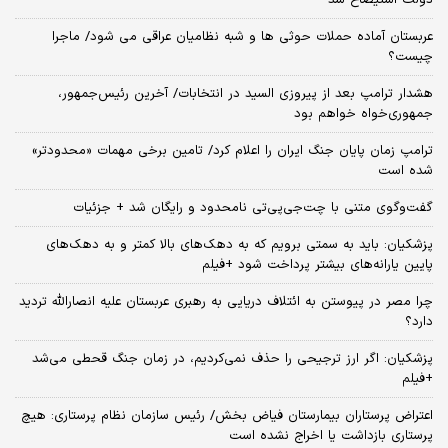
دولت استیضاح شد
عربستان آماده حملات حوثی ها و شبه نظامیان عراقی می شود/ ماجرا
چیست؟
هشدار ترامپ بعد از پیروزی السید در انتخابات/ آخرین رئیس‌جمهور،
جمهوری‌خواه خواهم بود
ترامپ زمان پایان جنگ ایران را اعلام کرد/ تامین برخی مهمات «محدودتر»
شده است
گفت‌وگوی متنی با چت‌جی‌پی‌تی نامحدود و رایگان شد + جزئیات
پزشکیان: باید به سمتی برویم که به دهک‌های بالا کمتر و به دهک‌های
پایین یارانه‌های بیشتر پرداخت شود +فیلم
چرا مصر در پیوستن به ائتلاف دریایی به رهبری عربستان علیه انصارالله تردید
دارد؟
پزشکیان: اگر ارز ترجیحی را حذف نمی‌کردیم، در زمان جنگ قحطی می‌شد
+فیلم
اعتراض پرستاران بیمارستان فیاض بخش/ رئیس سازمان نظام پرستاری: هیچ
پرستاری بازداشت یا اخراج نشده است