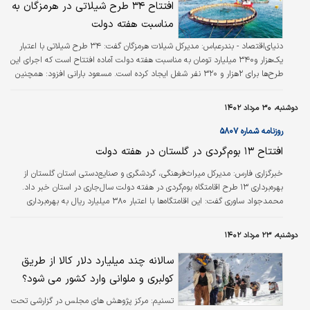
افتتاح ۳۴ طرح شیلاتی در هرمزگان به
مناسبت هفته دولت
دنیای‌اقتصاد - بندرعباس:
مدیرکل شیلات هرمزگان گفت: ۳۴ طرح شیلاتی با اعتبار
یک‌هزار و۳۴۰ میلیارد تومان به مناسبت هفته دولت آماده افتتاح است که اجرای این
طرح‌‌‌ها برای ۲هزار و ۳۲۰ نفر شغل ایجاد کرده است. مسعود بارانی افزود: همچنین
به مناسبت هفته دولت سه طرح شیلاتی کلنگ‌‌‌زنی می‌شود که برای اجرای آن افزون
بر ۲‌هزار و ۲۷۶ میلیارد تومان اختصاص یافته است. وی اظهار کرد: این میزان طرح
دوشنبه، ۳۰ مرداد ۱۴۰۲
شیلاتی که در صف افتتاح و کلنگ‌‌‌زنی قرار دارد، بیشترین تعداد و بیشترین میزان
اعتبارات را در تاریخ شیلات هرمزگان به خود اختصاص داده‌‌‌اند.
روزنامه شماره ۵۸۰۷
افتتاح ۱۳ بوم‌‌‌‌گردی در گلستان در هفته دولت
خبرگزاری فارس:
مدیرکل میراث‌‌‌فرهنگی، گردشگری و صنایع‌‌‌دستی استان گلستان از
بهره‌‌‌برداری ۱۳ طرح اقامتگاه بوم‌‌‌‌گردی در هفته دولت سال‌جاری در استان خبر داد.
محمدجواد ساوری گفت: این اقامتگاه‌ها با اعتبار ۳۸۰ میلیارد ریال به بهره‌‌‌برداری
خواهد رسید. این تعداد اقامتگاه بوم‌‌‌گردی زمینه اشتغال حدود ۷۰ نفر را در استان
فراهم می‌کند. وی با تاکید بر توسعه اقامتگاه‌‌‌های بوم‌‌‌گردی در استان گفت: بهره‌‌‌گیری
دوشنبه، ۲۳ مرداد ۱۴۰۲
از معماری بومی، رعایت اصول زیست‌‌‌محیطی و پسماند و پذیرایی از گردشگران با
غذاهای محلی از جمله مواردی است که…
سالانه چند میلیارد دلار کالا از طریق
کولبری و ملوانی وارد کشور می شود؟
تسنیم:
مرکز پژوهش های مجلس در گزارشی تحت