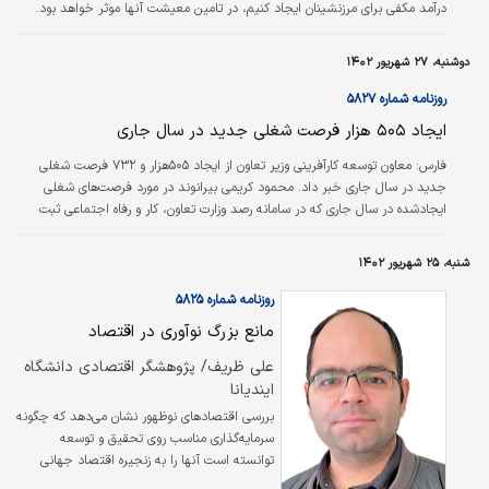
درآمد مکفی برای مرزنشینان ایجاد کنیم، در تامین معیشت آنها موثر خواهد بود.
سید صولت مرتضوی در سومین نشست «ایجاد اشتغال پایدار و تامین و تقویت
معیشت مرزنشینان»، توجه به مرزنشینان را نگاه به موضوع کلان کشور دانست و
دوشنبه، ۲۷ شهریور ۱۴۰۲
گفت: یکی از مولفه‌های اقتدار ملی، ثبات در مرزهاست.
روزنامه شماره ۵۸۲۷
ایجاد ۵۰۵ هزار فرصت شغلی جدید در سال جاری
فارس: معاون توسعه کارآفرینی وزیر تعاون از ایجاد ۵۰۵هزار و ۷۳۲ فرصت شغلی
جدید در سال جاری خبر داد. محمود کریمی بیرانوند در مورد فرصت‌های شغلی
ایجادشده در سال جاری که در سامانه رصد وزارت تعاون، کار و رفاه اجتماعی ثبت
شده است، گفت: بر اساس آمار سامانه رصد اشتغال تا امروز درصد پیشرفت طرح
ایجاد اشتغال در کشور ۴۷درصد بوده است و دقیقا ۵۰۵هزار و ۷۳۲ فرصت شغلی
شنبه، ۲۵ شهریور ۱۴۰۲
جدید توسط همه دستگاه‌های ایجاد اشتغال در کشور در سامانه رصد اشتغال ثبت
شده است.
روزنامه شماره ۵۸۲۵
مانع بزرگ نوآوری در اقتصاد
علی ظریف/ پژوهشگر اقتصادی دانشگاه
ایندیانا
بررسی اقتصادهای نوظهور نشان می‌دهد که چگونه
سرمایه‌گذاری مناسب روی تحقیق و توسعه
توانسته است آنها را به زنجیره اقتصاد جهانی
متصل کند و رشد اقتصادی قابل‌توجهی نصیب