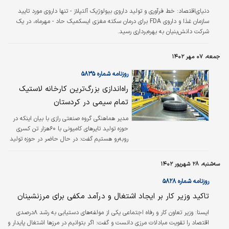
دنیای‌اقتصاد:
خط فرآوری و تولید داروی بیولوژیک آلتپلاز - تنها داروی مورد تایید
سازمان غذا و داروی FDA برای درمان سکته مغزی ایسکمیک حاد - مهرماه، در یک
شرکت دانش‌بنیان به بهره‌برداری رسید.
جمعه، ۰۷ مهر ۱۴۰۲
روزنامه شماره ۵۸۳۵
راه‏‏‌اندازی بزرگ‌ترین کارخانه لاستیک
تمام سیمی‏‏‌ در کردستان
مدیر هماهنگی گروه صنعتی رازی با بیان اینکه در
حوزه تولید تایرهای کامیونی با ۶۰‌هزار تن کسری
روبه‌رو هستیم گفت: در حال حاضر در حوزه تولید
تایرهای سنگین، دو کارخانه بارز و سبلان رازی، هر
یک به ظرفیت ۳۰‌هزار تن و در مجموع ۶۰‌هزار تن
سه‌شنبه، ۲۸ شهریور ۱۴۰۲
محصول تولید می‌‌‌کنند؛ در حالی که نیاز کشور به
این کالا ۱۲۰‌هزار تن است.
روزنامه شماره ۵۸۲۸
تاکید وزیر کار بر ایجاد اشتغال و درآمد مکفی برای مرزنشینان
ایسنا:
وزیر تعاون کار و رفاه اجتماعی یکی از مولفه‌های دستیابی به رشد ۸درصدی
اقتصاد را تقویت مبادلات مرزی دانست و گفت: اگر بتوانیم در مرزها اشتغال پایدار و