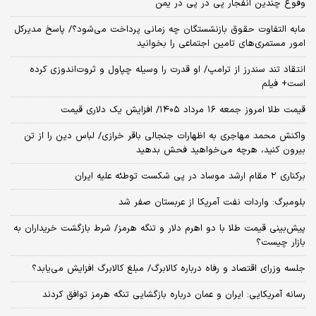
وقوع چندین انفجار پی در پی در یمن
مابه التفاوت حقوق بازنشستگان چه زمانی پرداخت می‌شود؟/ پاسخ مدیرکل
امور مستمری‌های تامین اجتماعی را بخوانید
انتقاد تند سندرز از ترامپ/ او قدرت را وسیله چپاول و ثروت‌اندوزی کرده
است+ فیلم
قیمت طلا امروز جمعه ۱۶ مرداد ۱۴۰۵/ افزایش یک دلاری قیمت
واکنش محمد مهاجری به اظهارات جنجالی باقر خرازی/ لباس دین را از تن
بیرون کنید، هرچه می‌خواهید فحش بدهید
برکناری ۲ مقام‌ ارشد موساد در پی شکست توطئه علیه ایران
بلومبرگ: واردات نفت آمریکا از عربستان صفر شد
پیش‌بینی قیمت طلا با دو اهرم دلار و تنگه هرمز/ شرط بازگشت خریداران به
بازار چیست؟
جلسه وزرای اقتصاد و رفاه درباره کالابرگ/ مبلغ کالابرگ افزایش می‌یابد؟
رسانه آمریکایی: ایران و عمان درباره بازگشایی تنگه هرمز توافق کردند