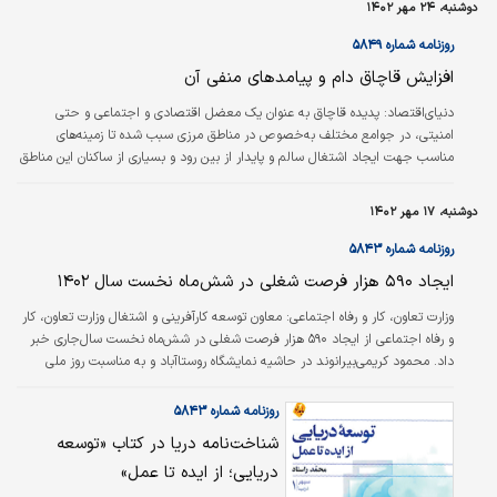
دوشنبه، ۲۴ مهر ۱۴۰۲
گلخانه‌ای عنوان می‌شود و این مزایا هر‌کدام به خودی خود نقش بسزایی در شکوفایی
بخش کشاورزی در شرایط بحرانی امروز منابع آبی دارد. اما در این بین به گفته
روزنامه شماره ۵۸۴۹
کارشناسان…
افزایش قاچاق دام و پیامدهای منفی آن
دنیای‌اقتصاد: پدیده قاچاق به عنوان یک معضل اقتصادی و اجتماعی و حتی
امنیتی، در جوامع مختلف به‌خصوص در مناطق مرزی سبب شده تا زمینه‌‌‌های
مناسب جهت ایجاد اشتغال سالم و پایدار از بین رود و بسیاری از ساکنان این مناطق
برای کسب درآمد بیشتر به فعالیت‌‌‌های غیرقانونی و قاچاق روی آورند.
دوشنبه، ۱۷ مهر ۱۴۰۲
روزنامه شماره ۵۸۴۳
ایجاد ۵۹۰ هزار فرصت شغلی در شش‌ماه نخست سال ۱۴۰۲
وزارت تعاون، کار و رفاه اجتماعی:
معاون توسعه کارآفرینی و اشتغال وزارت تعاون، کار
و رفاه اجتماعی از ایجاد ۵۹۰ هزار فرصت شغلی در شش‌ماه نخست سال‌جاری خبر
داد. محمود کریمی‌بیرانوند در حاشیه نمایشگاه روستا‌آباد و به مناسبت روز ملی
روستا، در خصوص ایجاد اشتغال در سال ۱۴۰۲ گفت: طبق تعهدی که وزارت تعاون،
کار و رفاه اجتماعی در سال ‌جاری داده، قرار است یک‌میلیون و ۸۸هزار فرصت شغلی
روزنامه شماره ۵۸۴۳
ایجاد شود و براساس سامانه رصد ملی اشتغال از ابتدای سال تاکنون ۵۵درصد این
شناخت‌نامه دریا در کتاب «توسعه
هدف عملیاتی شده و ۵۹۰هزار فرصت شغلی جدید ایجاد شده است.
دریایی؛ از ایده تا عمل»