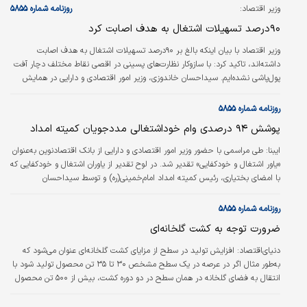
وزیر اقتصاد:
روزنامه شماره ۵۸۵۵
۹۰درصد تسهیلات اشتغال به هدف اصابت کرد
وزیر اقتصاد با بیان اینکه بالغ بر ۹۰درصد تسهیلات اشتغال به هدف اصابت
داشته‌اند، تاکید کرد: با ‌سازوکار نظارت‌های پسینی در اقصی نقاط مختلف دچار آفت
پول‌پاشی نشده‌ایم. سیداحسان خاندوزی، وزیر امور اقتصادی و دارایی در همایش
تقدیر از یاران اشتغال و خودکفایی اظهار کرد: در حوزه سیاست‌های ایجاد اشتغال و
تحرک اقتصادی در ایامی هستیم که ثمره زحمات و تلاش‌های گذشته دوستان در
روزنامه شماره ۵۸۵۵
بخش‌های مختلف آرام‌آرام به ثمر می‌نشیند.
پوشش ۹۴ درصدی وام خود‌اشتغالی مددجویان کمیته امداد
ایبنا:
طی مراسمی با حضور وزیر امور اقتصادی و دارایی از بانک اقتصادنوین به‌‌‌عنوان
«یاور اشتغال و خودکفایی» تقدیر شد. در لوح تقدیر از یاوران اشتغال و خودکفایی که
با امضای بختیاری، رئیس کمیته امداد امام‌‌‌خمینی(ره) و توسط سید‌احسان
خاندوزی، وزیر امور اقتصادی و دارایی به مدیرعامل بانک اقتصادنوین اهدا شد از
حمایت‌‌‌ها، پشتیبانی‌‌‌ها و خدمات این بانک در کمک به ترویج فرهنگ کار، تلاش،
روزنامه شماره ۵۸۵۵
توانمندسازی و ایجاد اشتغال برای مددجویان این نهاد قدردانی شده است. گفتنی
ضرورت توجه به کشت گلخانه‌ای
است، بانک اقتصادنوین علاوه بر پوشش ۹۴ درصدی تسهیلات…
دنیای‌اقتصاد:
افزایش تولید در سطح از مزایای کشت گلخانه‌ای عنوان می‌شود که
به‌طور مثال اگر در عرصه در یک سطح مشخص ۳۰ تا ۳۵ تن محصول تولید شود با
انتقال به فضای گلخانه در همان سطح در دو دوره کشت، بیش از ۵۰۰ تن محصول
تولید خواهد شد. علاوه بر صرفه‌جویی در مصرف آب و تولید محصول بیشتر،
سلامت محصول تولیدی گلخانه‌ها و اشتغال‌زایی نیز از دیگر مزایای توسعه کشت