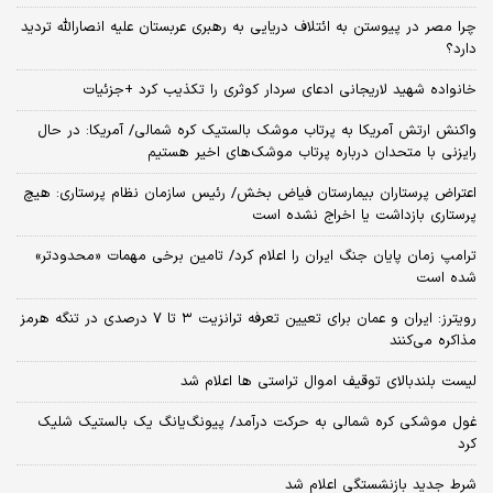
چرا مصر در پیوستن به ائتلاف دریایی به رهبری عربستان علیه انصارالله تردید
دارد؟
خانواده شهید لاریجانی ادعای سردار کوثری را تکذیب کرد +جزئیات
واکنش ارتش آمریکا به پرتاب موشک بالستیک کره شمالی/ آمریکا: در حال
رایزنی با متحدان درباره پرتاب موشک‌های اخیر هستیم
اعتراض پرستاران بیمارستان فیاض بخش/ رئیس سازمان نظام پرستاری: هیچ
پرستاری بازداشت یا اخراج نشده است
ترامپ زمان پایان جنگ ایران را اعلام کرد/ تامین برخی مهمات «محدودتر»
شده است
رویترز: ایران و عمان برای تعیین تعرفه ترانزیت ۳ تا ۷ درصدی در تنگه هرمز
مذاکره می‌کنند
لیست بلندبالای توقیف اموال تراستی ها اعلام شد
غول موشکی کره شمالی به حرکت درآمد/ پیونگ‌یانگ یک بالستیک شلیک
کرد
شرط جدید بازنشستگی اعلام شد