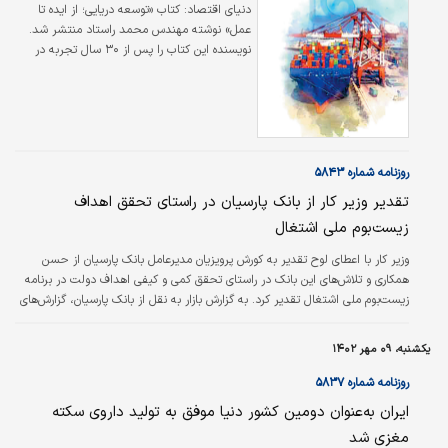
دنیای اقتصاد:
کتاب «توسعه دریایی؛ از ایده تا
عمل» نوشته مهندس محمد راستاد منتشر شد.
نویسنده این کتاب را پس از ۳۰ سال تجربه در
مسوولیت‌های عملیاتی و ستادی سازمان بنادر و
کشتیرانی نوشته است. محمد راستاد، مدیرعامل
سابق سازمان بنادر و دریانوردی، درباره انگیزه
نوشتن این کتاب گفته است: امروزه نقش دریا در
رشد و توسعه کشورها بر هیچ‌کس پوشیده نیست.
دریا منبعی سرشار از فرصت‌های متنوع از جمله
روزنامه شماره ۵۸۴۳
ایجاد اشتغال، ارزش افزوده و رشد اقتصادی
تقدیر وزیر کار از بانک پارسیان در راستای تحقق اهداف
محسوب می‌شود.
زیست‌‌‌بوم ملی اشتغال
وزیر کار با اعطای لوح تقدیر به کورش پرویزیان مدیرعامل بانک پارسیان از حسن
همکاری و تلاش‌‌‌های این بانک در راستای تحقق کمی و کیفی اهداف دولت در برنامه
زیست‌‌‌بوم ملی اشتغال تقدیر کرد. به گزارش بازار به نقل از بانک پارسیان، گزارش‌‌‌های
منتشرشده نشان می‌‌‌دهد؛ بانک پارسیان با تحقق ۱۱۵ درصدی بودجه تکلیفی ابلاغی
سال ۱۴۰۱، بهترین عملکرد را در حوزه اشتغال‌زایی به نام خود ثبت و بالاترین‌درصد
یکشنبه، ۰۹ مهر ۱۴۰۲
عملکرد را در بین بانک‌‌‌های کشور از آن خود کرده است.
روزنامه شماره ۵۸۳۷
ایران به‌عنوان دومین کشور دنیا موفق به تولید داروی سکته
مغزی شد