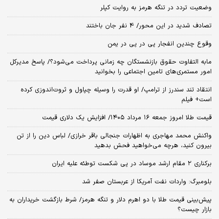
وضعیت تردد در تنگه هرمز به روایت کپلر
تصادف شدید در این محور/ 4 نفر جان باختند
وقوع چندین انفجار پی در پی در یمن
مابه التفاوت حقوق بازنشستگان چه زمانی پرداخت می‌شود؟/ پاسخ مدیرکل
امور مستمری‌های تامین اجتماعی را بخوانید
انتقاد تند سندرز از ترامپ/ او قدرت را وسیله چپاول و ثروت‌اندوزی کرده
است+ فیلم
قیمت طلا امروز جمعه ۱۶ مرداد ۱۴۰۵/ افزایش یک دلاری قیمت
واکنش محمد مهاجری به اظهارات جنجالی باقر خرازی/ لباس دین را از تن
بیرون کنید، هرچه می‌خواهید فحش بدهید
برکناری ۲ مقام‌ ارشد موساد در پی شکست توطئه علیه ایران
بلومبرگ: واردات نفت آمریکا از عربستان صفر شد
پیش‌بینی قیمت طلا با دو اهرم دلار و تنگه هرمز/ شرط بازگشت خریداران به
بازار چیست؟