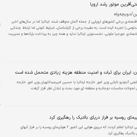
و
تی‌آفرین ‌موتور رشد اروپا
ب
+
ن/دویچه‌وله
درحالی‌که رشد اقتصادی برخی کشورهای اروپایی از جمله آلمان متوقف شده، ایتالیا اما در سال‌های اخیر
ومی را تجربه کرده است. به عقیده برخی از کارشناسان، شرایط کنونی اما ارتباط چندانی
صادی جورجیا ملونی، نخست‌وزیر ایتالیا ندارد و همه چیز به پرداخت یارانه‌ها و مدیریت
بدهی‌های دولت مربوط می‌شود. مائورو کونگدو ۲۵ سال به همراه برادر و پدرش در سالنتو؛ شبه‌جزیره‌ای در
یا که روی «پاشنه» این کشور در نقشه قرار دارد، با یافتن گنجینه‌های کوچک معماری،
ا
ی…
چ
س
یان: ایران برای ثبات و امنیت منطقه هزینه زیادی متحمل شده است
ا
نی آنتونیو تایانی وزیر امور خارجه ایتالیا با حسین امیرعبداللهیان وزیر امور خارجه
آ
 تحولات مناسبات دوجانبه و منطقه ای مورد بحث و تبادل نظر قرار گرفت.
گ
غ
ش
خ
منابع نظامی ایتالیا اعلام کردند که نیروی هوایی این کشور ۲ هواپیمای روسیه را بر فراز آبهای
ز
ی بالتیک رهگیری کرد.