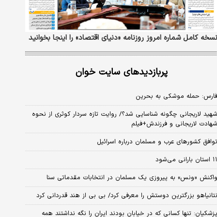
سخه کامل شماره امروز روزنامه «دنیای‌ اقتصاد» را اینجا بخوانید
پربازدیدهای سایت خوان
ارس: حمله موشکی به بحرین
هید لاریجانی چگونه شناسایی شد؟/ روایت تازه سردار کوثری از نحوه
هادت لاریجانی و فرزندش+فیلم
وافق کشورهای عرب و مسلمان درباره اسرائیل
استان بارانی می‌شود
اکنش «ونس» به پیروزی یک مسلمان در انتخابات مقدماتی سنا
تانیاهو بزرگترین دوستش را معرفی کرد/ بی بی از هند قدردانی کرد
زشکیان: تنها کسانی که در خیابان بودند ایران را نگه نداشتند همه