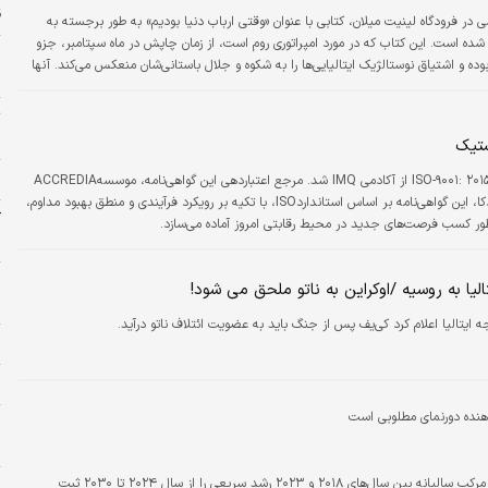
ق
 در فرودگاه لینیت میلان، کتابی با عنوان «وقتی ارباب دنیا بودیم» به طور برجسته به
ده است. این کتاب که در مورد امپراتوری روم است، از زمان چاپش در ماه سپتامبر، جزو
ر
ها بوده و اشتیاق نوستالژیک ایتالیایی‌‌‌ها را به شکوه و جلال باستانی‌شان منعکس می‌کند. آنها
ل
ن واقعیت که خیلی از برندهای ایتالیایی هنوز هم بر دنیا تسلط دارند، آرامش بگیرند: در
فراری، مازراتی و لامبورگینی؛ در موتورسیکلت، دوکاتی و وسپا؛ در لباس، گوچی، پرادا و زنگا؛…
ت
خ
ستیک
ح
هلدینگ لجستیک دکا موفق به دریافت گواهی‌نامه ISO-۹۰۰۱: ۲۰۱۵ از آکادمی IMQ شد. مرجع اعتباردهی این گواهی‌نامه، موسسهACCREDIA
کشور ایتالیا است. به گزارش روابط‌عمومی هلدینگ دکا، این گواهی‌نامه بر اساس استانداردISO، با تکیه بر رویکرد فرآیندی و منطق بهبود مداوم،
آ
نظور کسب فرصت‌های جدید در محیط رقابتی امروز آماده می‌سازد.
ب
و
الیا به روسیه /اوکراین به ناتو ملحق می شود!
ب
ه ایتالیا اعلام کرد کی‌یف پس از جنگ باید به عضویت ائتلاف ناتو درآید.
پ
ا
ش
ش
اندازه بازار جهانی پتروشیمی در مقایسه با نرخ رشد مرکب سالیانه بین سال‌های ۲۰۱۸ و ۲۰۲۳ رشد سریعی را از سال ۲۰۲۴ تا ۲۰۳۰ ثبت
پ