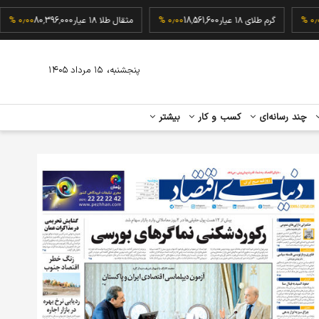
188
۰٫۰۰ %
گرم طلای ۱۸ عیار
18,561,600
۰٫۰۰ %
مثقال طلا ۱۸ عیار
80,396,000
٫۰۰ %
،
پنجشنبه
۱۵ مرداد ۱۴۰۵
چند رسانه‌ای
کسب و کار
بیشتر