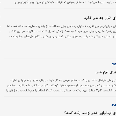
 به ردبرد مربوط می‌شود. دادستانی میلان تحقیقات خودش در مورد ایوان گازیدیس و
س
، مدیر اجرایی سابق و فعلی باشگاه شروع کرده است.
قی
 افزار چه می گذرد
 ، پاپوش یا پای افزار به عنوان یک ابزار برای محافظت از پاهای انسان‌ها ساخته شد ، اما
ق
این به یک شیوه‌ای برای بیان فرهنگ و سبک زندگی تبدیل شده است. آنها همچنین نقش
و راحتی فیزیکی ما دارند. به عنوان مثال، کفش‌های ورزشی با تکنولوژی‌های پیشرفته به
ت
مکان را می‌دهند که در عملکرد بهتری دست یابند.
ر
د
خ
ت
برای تیم ملی
و
تیم ملی فوتبال ساحلی با کسب مقام سومی به کار خود در رقابت‌های جام جهانی امارات
ح
پوشان ساحلی که بسیار هم مورد توجه مردم قرار گرفتند، تنها چند ثانیه با فینالیست شدن
ا
فاصله داشتند اما شکست ۳بر۲ مقابل برزیل (که در فینال با نتیجه ۶بر۴ ایتالیا را هم شکست داد) آنها را
اد.
س
م
 ایتالیایی نمی‌توانند رشد کنند؟