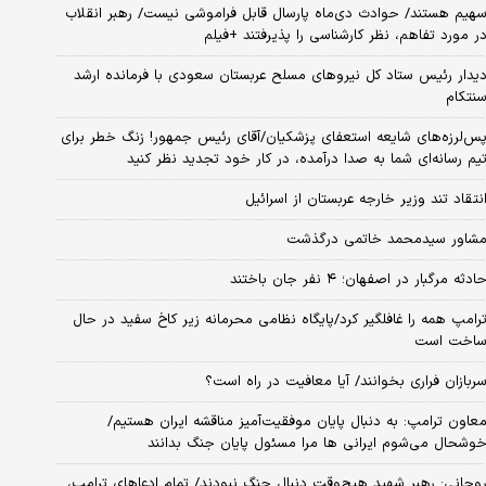
هیم هستند/ حوادث دی‌ماه پارسال قابل فراموشی نیست/ رهبر انقلاب
ر مورد تفاهم، نظر کارشناسی را پذیرفتند +فیلم
یدار رئیس ستاد کل نیروهای مسلح عربستان سعودی با فرمانده ارشد
نتکام
س‌لرزه‌های شایعه استعفای پزشکیان/آقای رئیس جمهور! زنگ خطر برای
یم رسانه‌ای شما به صدا درآمده، در کار خود تجدید نظر کنید
نتقاد تند وزیر خارجه عربستان از اسرائیل
شاور سیدمحمد خاتمی درگذشت
ادثه مرگبار در اصفهان؛ ۴ نفر جان باختند
رامپ همه را غافلگیر کرد/پایگاه نظامی محرمانه زیر کاخ سفید در حال
اخت است
ربازان فراری بخوانند/ آیا معافیت در راه است؟
عاون ترامپ: به دنبال پایان موفقیت‌آمیز مناقشه ایران هستیم/
وشحال می‌شوم ایرانی ها مرا مسئول پایان جنگ بدانند
وحانی: رهبر شهید هیچ‌وقت دنبال جنگ نبودند/ تمام ادعاهای ترامپ،