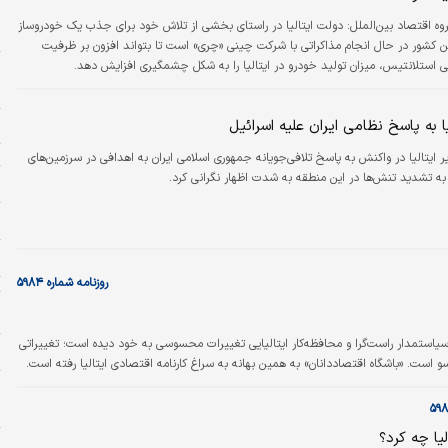
س
وه اقتصاد بین‌الملل:
دولت ایتالیا در راستای بخشی از تلاش خود برای جذب یک خودروساز
د
ین کشور در حال انجام مذاکراتی با شرکت چینی «چری» است تا بتواند افزون بر ظرفیت
استلانتیس، میزان تولید خودرو در ایتالیا را به شکل چشمگیری افزایش دهد.
د
س
ا به پاسخ نظامی ایران علیه اسرائیل
پ
ت
ایتالیا در واکنش به پاسخ تلافی‌جویانه جمهوری اسلامی ایران به اهدافی در سرزمین‌های
ه تشدید تنش‌ها در این منطقه به شدت اظهار نگرانی کرد.
ا
م
ح
روزنامه شماره ۵۹۸۴
ت
س
، سیاستمدار راست‌گرا و محافظه‌کار ایتالیایی تغییرات محسوسی به خود دیده است؛ تغییراتی
س
ست. «باشگاه اقتصاددانان» به همین بهانه به سراغ کارنامه اقتصادی ایتالیا رفته است.
م
خ
لیا چه کرد؟
ر