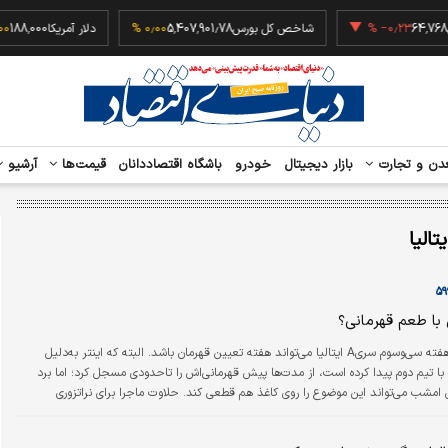
 کوین
64,768
‎−۰٫۲۳ %
شاخص کل بورس
5,407,901.78
۰٫۰۰ %
دلار آمریکا
,000
دن و تجارت
بازار دیجیتال
خودرو
باشگاه اقتصاددانان
قیمت‌ها
آرشیو
یتالیا
با طعم قهرمانی؟
هفته سی‌وسوم سریA ایتالیا می‌تواند هفته تعیین قهرمان باشد. البته که اینتر به‌دلیل
با تیم دوم پیدا کرده است، از مدت‌ها پیش قهرمانی‌اش را تاحدودی مسجل کرد؛ اما برد
 امشب می‌تواند این موضوع را روی کاغذ هم قطعی کند. حلاوت ماجرا برای نراتزوری
صورت چنین رخدادی، قهرمانی جلوی چشمان رقیب دیرینه نهایی می‌شود و تیم اینزاگی با
یک تیر هم دربی دلامادونینا را می‌برد و هم اسکودتو را. از ساعت ۲۲:۱۵ امشب سن‌سیرو درحالی میزبان دربی