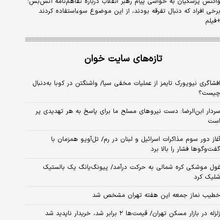
اکنش پزشکیان به حواشی پیام رهبر انقلاب درباره تفاهم‌نامه آتش‌بس؛
رخی افراد که دنبال تفرقه بودند، از این موضوع سوءاستفاده کردند
فیلم
تازه‌های سایت خوان
فشاگری نیویورک تایمز از عملیات مخفی سیا/ واشنگتن در کوبا به‌دنبال
یست؟
ردار ابن‌الرضا: دست نیروهای مسلح ما برای پاسخ به هر تهدیدی پر
ست
غاز دور سوم مذاکرات اسرائیل و لبنان در رم/ تل‌آویو همزمان با
فت‌وگوها فشار را بالا برد
ول موشکی کره شمالی به حرکت درآمد/ پیونگ‌یانگ یک بالستیک
لیک کرد
طیب نماز جمعه این هفته تهران مشخص شد
لزله در بازار مسکن تهران/ قیمت‌ها ۲ برابر شد، خریدار ناپدید شد