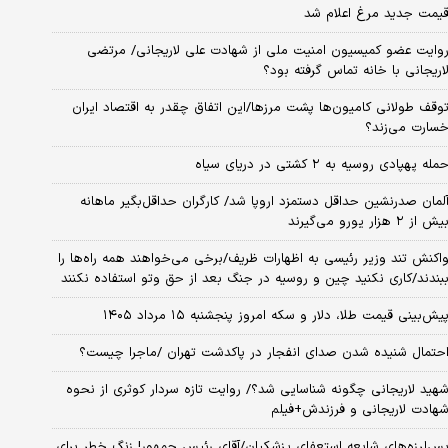
یمت جدید مرغ اعلام شد
وایت عضو کمیسیون امنیت ملی از شهادت علی لاریجانی/ مرتضی
اریجانی با خانه تماس گرفته بود؟
وقف طولانی کامیون‌ها پشت مرزها/این اتفاق چقدر به اقتصاد ایران
سارت می‌زند؟
مله پهپادی روسیه به ۲ کشتی در دریای سیاه
لمان صدرنشین حداقل دستمزد اروپا شد/ کارگران حداقل‌بگیر ماهانه
یش از ۲ هزار یورو می‌گیرند
اکنش تند وزیر رئیسی به اظهارات ظریف/برخی می‌خواهند همه راه‌ها را
بندند/کاری نکنید چین و روسیه در جنگ بعد از حق وتو استفاده نکنند
یش‌بینی قیمت طلا، دلار و سکه امروز پنجشنبه ۱۵ مرداد ۱۴۰۵
حتمال شنیده شدن صدای انفجار در پاکدشت تهران /ماجرا چیست؟
هید لاریجانی چگونه شناسایی شد؟/ روایت تازه سردار کوثری از نحوه
هادت لاریجانی و فرزندش+فیلم
س‌لرزه‌های شایعه استعفای پزشکیان/آقای رئیس جمهور! زنگ خطر برای