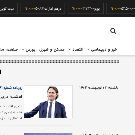
سکه
52,500,000
۰٫۰۰ %
یورو
217,300
۰٫۰۰ %
درهم امارات
50,991
۰٫۰۰ %
بیت
خبر و دیپلماسی
اقتصاد
مسکن و شهری
بورس
صنعت، مع
ا
یکشنبه، ۰۲ اردیبهشت ۱۴۰۳
روزنامه شماره ۵۹۹۱
امشب؛ دربی 
دنیای اقتصاد:
فاصله زیادی که 
احتمالی در بازی
اینجاست که در 