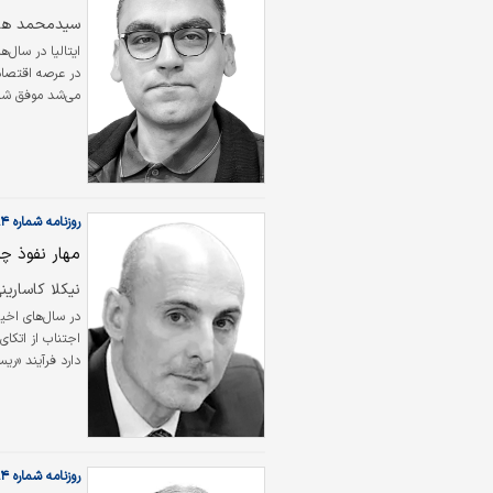
سیدمحمد ها
ایتالیا در سال‌
در عرصه اقتصاد
می‌شد موفق شد 
اقتصاد ایتالیا 
دیده بود. بااین
همتایان خود…
روزنامه شماره ۵۹۸۴
مهار نفوذ چی
نیکلا کاساری
در سال‌های اخیر
اجتناب از اتکای
دارد فرآیند «ری
وقوع «جداسازی»
رئیس‌جمهور چ
روزنامه شماره ۵۹۸۴