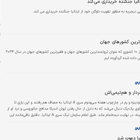
تالیا جنگنده خریداری می‌کند
داران میلان به‌دلیل…
ی نیجریه به منظور تقویت ناوگان خود از ایتالیا جنگنده خریداری می کند.
ن
ترین کشورهای جهان
لیستی از ۱۰ کشوری که عنوان ثروتمندترین کشورهای جهان و فقیرترین کشورهای جهان در سال ۲۰۲۴
داده شده گردآورده ایم.
ف
ش
ش
ت
ار و هم‌تیمی‌اش
دنیای اقتصاد: اودینزه و رم در چارچوب هفته سی‌‌و‌دوم سری A ایتالیا به مصاف هم رفتند و این بازی تا
۱۱ 
۷ با تساوی یک-یک دنبال می‌شد که به دلیل از حال رفتن ایوان اندیکا مدافع جالوروسی و درد او از
و
ناحیه قفسه سینه، در نهایت نیمه‌تمام ماند. طبق اعلام سازمان لیگ سری A ایتالیا، دقایق باقی‌مانده این
بازی به علاوه وقت‌های تلف‌شده، در روز دیگری انجام خواهد شد. پس از این اتفاق، اندیکای ۲۴ ساله به
ن
هر اودینه انتقال داده شد و در آنجا مورد تست الکتروکاردیوگرام قرار گرفت. باشگاه رم با…
پ
یا دعوت شد