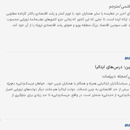
شمی/مترجم
ا
های اخیر در مقایسه با سایر همتایان خود با تورم کمتر و رشد اقتصادی بالاتر کارنامه مطلوبی
 ارائه کرده است، تا جایی که این کشور که زمانی جزو کشورهای عقب‌مانده اروپایی محسوب
ت
لقب سومین اقتصاد بزرگ منطقه یورو و «موتور رشد اقتصادی اروپا» را از آن خود کند.
به‌ویژه بر اثر شیوع کرونا و ضربه ناشی از افزایش قیمت انرژی متعاقب آن، به‌شدت آسیب‌
ر
‌وجود، باگذشت زمان، شرایط این کشور، در واقع شاید بتوان گفت بسیار سریع‌تر از سایر
خ
پ
ر
ن؛ درس‌های ایتالیا
ش
ح
نی/مجله دیپلمات
 سیاستگذاران ایتالیایی همراه و همگام با همتایان غربی خود، خواهان «ریسک‌زدایی» به‌ویژه
آ
 بیش از حد اقتصادی به چین شده‌اند. دولت ایتالیا هم مانند دیگر دولت‌های اروپایی اصرار
ب
سک‌زدایی» از «جدایی» متمایز است. در واقع، «ریسک‌زدایی» تا حد زیادی برای جلوگیری از
 طرح شده است. بحث درباره این موضوعات به دنبال تصمیم کابینه «جوزپه کونته»
ر
(۲۰۲۱-۲۰۱۸) برای امضای یادداشت تفاهم درباره طرح موسوم به کمربند و جاده (BRI) در جریان سفر
ل
ین شی…
ق