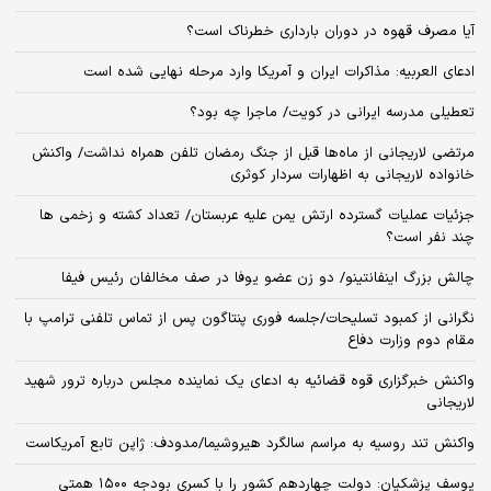
آیا مصرف قهوه در دوران بارداری خطرناک است؟
ادعای العربیه: مذاکرات ایران و آمریکا وارد مرحله نهایی شده است
تعطیلی مدرسه ایرانی در کویت/ ماجرا چه بود؟
مرتضی لاریجانی از ماه‌ها قبل از جنگ رمضان تلفن همراه نداشت/ واکنش
خانواده لاریجانی به اظهارات سردار کوثری
جزئیات عملیات گسترده ارتش یمن علیه عربستان/ تعداد کشته و زخمی ها
چند نفر است؟
چالش بزرگ اینفانتینو/ دو زن عضو یوفا در صف مخالفان رئیس فیفا
نگرانی از کمبود تسلیحات/جلسه فوری پنتاگون پس از تماس تلفنی ترامپ با
مقام دوم وزارت دفاع
واکنش خبرگزاری قوه قضائیه به ادعای یک نماینده مجلس درباره ترور شهید
لاریجانی
واکنش تند روسیه به مراسم سالگرد هیروشیما/مدودف: ژاپن تابع آمریکاست
یوسف پزشکیان: دولت چهاردهم کشور را با کسری بودجه ۱۵۰۰ همتی