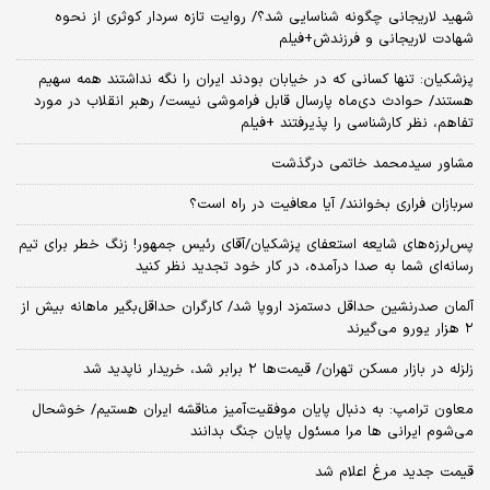
شهید لاریجانی چگونه شناسایی شد؟/ روایت تازه سردار کوثری از نحوه
شهادت لاریجانی و فرزندش+فیلم
پزشکیان: تنها کسانی که در خیابان بودند ایران را نگه نداشتند همه سهیم
هستند/ حوادث دی‌ماه پارسال قابل فراموشی نیست/ رهبر انقلاب در مورد
تفاهم، نظر کارشناسی را پذیرفتند +فیلم
مشاور سیدمحمد خاتمی درگذشت
سربازان فراری بخوانند/ آیا معافیت در راه است؟
پس‌لرزه‌های شایعه استعفای پزشکیان/آقای رئیس جمهور! زنگ خطر برای تیم
رسانه‌ای شما به صدا درآمده، در کار خود تجدید نظر کنید
آلمان صدرنشین حداقل دستمزد اروپا شد/ کارگران حداقل‌بگیر ماهانه بیش از
۲ هزار یورو می‌گیرند
زلزله در بازار مسکن تهران/ قیمت‌ها ۲ برابر شد، خریدار ناپدید شد
معاون ترامپ: به دنبال پایان موفقیت‌آمیز مناقشه ایران هستیم/ خوشحال
می‌شوم ایرانی ها مرا مسئول پایان جنگ بدانند
قیمت جدید مرغ اعلام شد