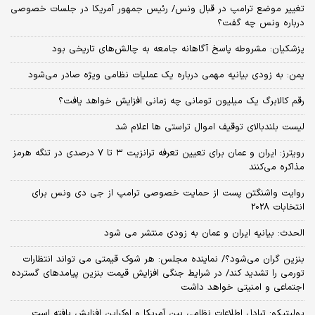
تغییر موضع ترامپ در قبال ونس/ رئیس جمهور آمریکا در جلسات خصوصی
درباره ونس چه گفت؟
پزشکیان: مشروطه پاسخ آگاهانه جامعه به چالش‌های تاریخی بود
یمن: به زودی بیانیه مهمی درباره یک عملیات نظامی ویژه صادر می‌شود
رقم کالابرگ یک میلیون تومانی چه زمانی افزایش خواهد یافت؟
لیست بلندبالای توقیف اموال تراستی ها اعلام شد
رویترز: ایران و عمان برای تعیین تعرفه ترانزیت ۳ تا ۷ درصدی در تنگه هرمز
مذاکره می‌کنند
روایت واشنگتن پست از حمایت خصوصی ترامپ از جی دی ونس برای
انتخابات 2028
الحدث: بیانیه ایران و عمان به زودی منتشر می شود
بنزین گران می‌شود؟/ نماینده مجلس: هر شوک قیمتی می تواند انتظارات
تورمی را تشدید کند/ در شرایط جنگی افزایش قیمت بنزین پیامدهای گسترده
اجتماعی و امنیتی خواهد داشت
پولیتیکو: تبادل اطلاعات نظامی بین آمریکا و اوکراین افزایش یافته است