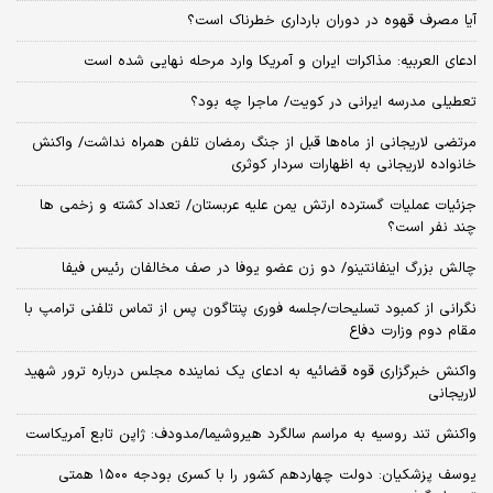
آیا مصرف قهوه در دوران بارداری خطرناک است؟
ادعای العربیه: مذاکرات ایران و آمریکا وارد مرحله نهایی شده است
تعطیلی مدرسه ایرانی در کویت/ ماجرا چه بود؟
مرتضی لاریجانی از ماه‌ها قبل از جنگ رمضان تلفن همراه نداشت/ واکنش
خانواده لاریجانی به اظهارات سردار کوثری
جزئیات عملیات گسترده ارتش یمن علیه عربستان/ تعداد کشته و زخمی ها
چند نفر است؟
چالش بزرگ اینفانتینو/ دو زن عضو یوفا در صف مخالفان رئیس فیفا
نگرانی از کمبود تسلیحات/جلسه فوری پنتاگون پس از تماس تلفنی ترامپ با
مقام دوم وزارت دفاع
واکنش خبرگزاری قوه قضائیه به ادعای یک نماینده مجلس درباره ترور شهید
لاریجانی
واکنش تند روسیه به مراسم سالگرد هیروشیما/مدودف: ژاپن تابع آمریکاست
یوسف پزشکیان: دولت چهاردهم کشور را با کسری بودجه ۱۵۰۰ همتی