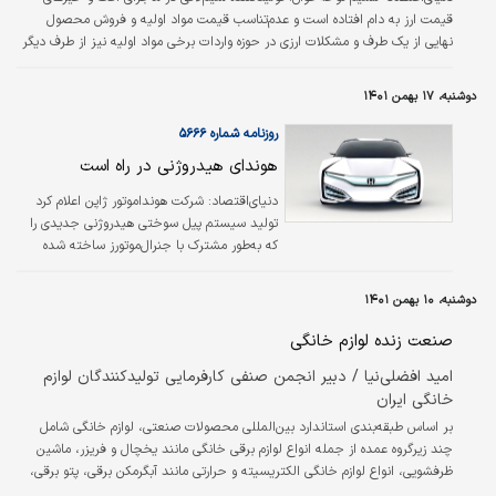
قیمت ارز به دام افتاده است و عدم‌تناسب قیمت مواد اولیه و فروش محصول
نهایی از یک طرف و مشکلات ارزی در حوزه واردات برخی مواد اولیه نیز از طرف دیگر
صنعتگر را با چالش مواجه کرده و از این رو چرخ صنعت سیم‌‌‌لاکی به کندی
می‌‌‌چرخد.
دوشنبه، ۱۷ بهمن ۱۴۰۱
روزنامه شماره ۵۶۶۶
هوندای هیدروژنی در راه است
دنیای‌اقتصاد:
شرکت هونداموتور ژاپن اعلام کرد
تولید سیستم پیل سوختی هیدروژنی جدیدی را
که به‌طور مشترک با جنرال‌‌‌موتورز ساخته شده
است، در سال‌جاری آغاز خواهد کرد و به‌تدریج
فروش خود را در این دهه افزایش خواهد داد تا
دوشنبه، ۱۰ بهمن ۱۴۰۱
تجارت هیدروژنی‌اش را گسترش دهد. به گزارش
«ایسنا»، هوندا فروش سالانه حدود ۲هزار دستگاه
صنعت زنده لوازم خانگی
از سیستم جدید را در اواسط این دهه هدف قرار
امید افضلی‌نیا / دبیر انجمن صنفی کارفرمایی تولیدکنندگان لوازم
خواهد داد. این شرکت اعلام کرد که هدفش
خانگی ایران
افزایش این میزان به ۶۰‌هزار دستگاه در سال ۲۰۳۰
است.
بر اساس طبقه‌بندی استاندارد بین‌المللی محصولات صنعتی، لوازم خانگی شامل
چند زیرگروه عمده از جمله انواع لوازم برقی خانگی مانند یخچال و فریزر، ماشین
ظرفشویی، انواع لوازم خانگی الکتریسیته و حرارتی مانند آبگرمکن برقی، پتو برقی،
خشک‌کن برقی و لوازم پخت‌وپز و گرمایشی غیرالکتریکی مانند اجاق گاز و فر گاز و