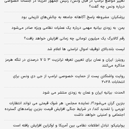
تغییر موضع ترامپ در قبال ونس/ رئیس جمهور آمریکا در جلسات خصوصی
درباره ونس چه گفت؟
پزشکیان: مشروطه پاسخ آگاهانه جامعه به چالش‌های تاریخی بود
یمن: به زودی بیانیه مهمی درباره یک عملیات نظامی ویژه صادر می‌شود
رقم کالابرگ یک میلیون تومانی چه زمانی افزایش خواهد یافت؟
لیست بلندبالای توقیف اموال تراستی ها اعلام شد
رویترز: ایران و عمان برای تعیین تعرفه ترانزیت ۳ تا ۷ درصدی در تنگه هرمز
مذاکره می‌کنند
روایت واشنگتن پست از حمایت خصوصی ترامپ از جی دی ونس برای
انتخابات ۲۰۲۸
الحدث: بیانیه ایران و عمان به زودی منتشر می شود
بنزین گران می‌شود؟/ نماینده مجلس: هر شوک قیمتی می تواند انتظارات
تورمی را تشدید کند/ در شرایط جنگی افزایش قیمت بنزین پیامدهای گسترده
اجتماعی و امنیتی خواهد داشت
پولیتیکو: تبادل اطلاعات نظامی بین آمریکا و اوکراین افزایش یافته است