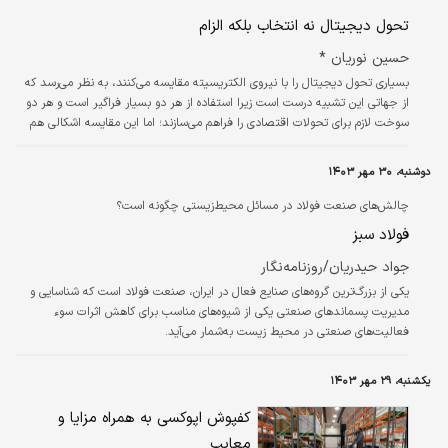
کجا می‌رود؟ پاسخ این است: اشتباه می‌پرسید،
تحول دیجیتال نه انتخاب بلکه الزام
برق جایی نمی‌رود، آخر این جریان زندگی بخشِ
حسین نوریان *
مرموز جز سیم جایی ندارد…
بسیاری تحول دیجیتال را با نیروی الکتریسیته مقایسه می‌کنند، به نظر می‌رسد که
از جهاتی این تشبیه درست است زیرا استفاده از هر دو بسیار فراگیر است و هر دو
سوخت لازم برای تحولات اقتصادی را فراهم می‌سازند؛ اما این مقایسه اشکالی هم
دارد زیرا الکتریسیته به‌رغم بهبودهای پرشمار گذشته، دیگر از قدرت ایجاد
ازهم‌گسیختگی در صنایع مختلف و ایجاد دگرگونی در فنّاوری‌ها، فرایندها و
دوشنبه، ۳۰ مهر ۱۴۰۳
محصولات برخوردار نیست اما قابلیت‌های تحول دیجیتال چه امروز و چه فردا منشا
تغییرات بسیار بزرگ در اغلب بازارها و صنایع خواهد بود،…
چالش‌های صنعت فولاد در مسائل محیط‌زیستی چگونه است؟
فولاد سبز
جواد حیدریان/روزنامه‌نگار
یکی از بزرگ‌ترین گروه‌های صنایع فعال در ایران، صنعت فولاد است که شناسایی و
مدیریت پسماندهای صنعتی یکی از شیوه‌های مناسب برای کاهش اثرات سوء
فعالیت‌های صنعتی در محیط زیست به‌شمار می‌آید.
یکشنبه، ۲۹ مهر ۱۴۰۳
کفپوش اپوکسی به همراه مزایا و
معایب