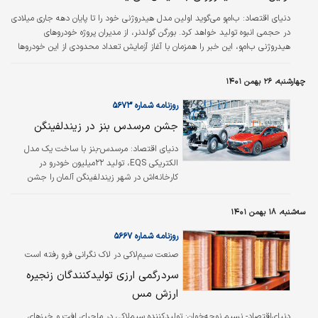
دنیای اقتصاد:
ب‌ام‌و می‌گوید اولین مدل هیدروژنی خود را تا پایان دهه جاری میلادی
در حجمی انبوه تولید خواهد کرد. بورگن گولدنر، از مدیران پروژه خودرو‌های
هیدروژنی ب‌ام‌و، این خبر را همزمان با آغاز آزمایش تعداد محدودی از این خودرو‌ها
اعلام کرد. به گزارش BBC خودروی‌ هیدروژنی از طریق ترکیب هیدروژن با اکسیژن هوا
الکتریسیته تولید می‌کند. این خودرو هوا را آلوده نمی‌کند و با هر بار سوخت‌گیری
چهارشنبه، ۲۶ بهمن ۱۴۰۱
مسیری طولانی‌تر از خودرو‌های الکتریکی حرکت می‌کند. خودرو‌های هیدروژنی برخلاف
خودرو‌های الکتریکی به زمان زیادی برای شارژ باتری…
روزنامه شماره ۵۶۷۳
جشن مرسدس بنز در زیندلفینگن
دنیای اقتصاد:
مرسدس-بنز با ساخت یک مدل
الکتریکی EQS، تولید ۲۲میلیون خودرو در
کارخانه‌اش در شهر زیندلفینگن آلمان را جشن
گرفت. کارخانه زیندلفینگن از سال ۱۹۴۶ یکی از
مراکز اصلی ساخت خودرو‌های لوکس مرسدس-بنز
سه‌شنبه، ۱۸ بهمن ۱۴۰۱
است و در‌حال‌حاضر علاوه بر مدل‌های بنزینی و
الکتریکی، مدل‌های بسیار لوکس مایباخ و مدل‌های
روزنامه شماره ۵۶۶۷
اسپرت AMG بنز در این کارخانه تولید می‌شود.
صنعت سیم‏‏‌لاکی در لاک نگرانی فرو رفته است
سردرگمی ارزی تولیدکنندگان زنجیره
ارزش مس
دنیای‌اقتصاد- نسیم نوحه‌‌‌خوان:
تولیدکننده سیم‌‌‌لاکی در ماجرای افت و خیزهای