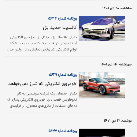
آب‌گرم‌کن است.
سه‌شنبه، ۲۰ دی ۱۴۰۱
روزنامه شماره ۵۶۴۴
کانسپت جدید پژو
دنیای اقتصاد:
پژو ایده‌ای از مدل‌های الکتریکی
آینده خود را در قالب یک کانسپت در نمایشگاه
لوازم الکتریکی لاس‌وگاس نمایش داد. اولین مدل
پژو که با الهام از این کانسپت ساخته می‌شود، در
سال ۲۰۲۵ به بازار خواهد آمد. به گزارش BBC این
چهارشنبه، ۱۴ دی ۱۴۰۱
کانسپت که نامش اینسپشن (Inception) است،
سدانی بزرگ با ظاهری اسپرت است. پژو می‌گوید
روزنامه شماره ۵۶۳۹
اینسپشن به طور مستقیم مدل خاصی را نمایش
خودروی الکتریکی که شارژ نمی‌خواهد
نمی‌دهد، بلکه مجموعه‌ای از ایده‌هایی است که
فرم و امکانات مدل‌های آینده پژو را نشان می‌دهد،
دنیای اقتصاد:
یک شرکت سوئیسی به نام
از جمله نمای جلوی خودرو و فرم بدنه که با
نانوفلوسل قصد دارد خودروی الکتریکی بسازد که
خطوط تیز و زاویه‌دار طراحی…
به‌جای استفاده از باتری‌های معمول، از فرایندی
متفاوت برای تولید الکتریسیته استفاده می‌کند. به
گزارش بی‌بی‌سی، تکنولوژی‌ای که نانوفلوسل برای
دوشنبه، ۱۲ دی ۱۴۰۱
تولید الکتریسیته استفاده می‌کند «باتری جریان»
نام دارد. در این فن‌آوری الکتریسیته در مایعی
روزنامه شماره ۵۶۳۷
ذخیره شده و در دو باک جدا نگهداری می‌شود،