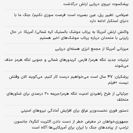
پیشکسوت نیروی دریایی ارتش درگذشت
ضرغامی: تغییر ریل، عین بصیرت است؛ فرصت سوزی نکنیم/ جنگ ما با
دنیای استکبار ادامه دارد
واکنش ارتش آمریکا به پرتاب موشک بالستیک کره شمالی/ آمریکا: در حال
رایزنی با متحدان درباره پرتاب موشک‌های اخیر هستیم
میزبانی آمریکا از مجمع انرژی هسته‌ای دریایی
ترتیبات جدید تنگه هرمز/ فارس: کریدورهای شمالی و جنوبی تنگه هرمز حذف
می‌شوند
پزشکیان: ۴۷ سال است می‌خواهیم درست کار کنیم، می‌گویند الان وقتش
نیست +فیلم
جزئیاتی از طرح راهبردی امنیت تنگه هرمز/جریمه ۲۰ درصدی برای شناورهای
متخلف
دستور فوری نخست‌وزیر عراق برای افزایش آمادگی نیروهای امنیتی
جمهوری‌خواهان در معرض خطر از دست دادن اکثریت کنگره/ جانسون:
ترامپ از پیامدهای جنگ با ایران برای آمریکایی‌ها آگاه است