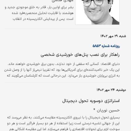
مهدی قدسی *
بشر برای اولین بار، قادر به خلق موجودی جدید و
هوشمند با قابلیت تحلیل منحصربه‌فرد شده
است. پس از پیدایش الکتریسیته در انقلاب
صنعتی دوم و تولید و توسعه‌‌ سخت‌‌‌افزارهای
بسیار پیچیده‌‌‌تر مانند ریزتراشه‌‌‌ها در انقلاب
صنعتی سوم، انسان توانسته است از تحلیل
شنبه، ۲۹ مهر ۱۴۰۲
داده‌‌‌ها در ساده‌‌‌ترین شکل‌‌‌شان، یعنی به‌صورت
روزنامه شماره ۵۸۵۳
اطلاعات باینری، به طراحی و خلق پیچیده‌‌‌ترین
الگوریتم‌‌‌های تحلیلی در انتهای انقلاب صنعتی
راهکار برای نصب پنل‌‌‌های خورشیدی شخصی
چهارم دست پیدا کند. امروزه، با ظهور
دنیای اقتصاد:
کسانی که سقفی از خود ندارند، بدون برق خورشیدی خواهند ماند.
ترانسفورماتورهای از پیش آموزش‌دیده مولد
این یک خبر ناامیدکننده‌‌‌ای برای آمریکایی‌‌‌ها بود که تقریبا نیمی‌‌‌از آنها را از وصل شدن
(GPT)، تحلیل پیچیده‌‌‌ترین…
به انرژی بی‌‌‌پایان خورشیدی باز می‌دارد. این درحالی است که کارشناسان می‌‌‌گویند که
داشتن اشترک در یک شبکه برق سولار اجتماعی به زودی ممکن است به آسانی
اشتراک در نتفلیکس باشد. در ایالات‌متحده، تعداد زیادی مزارع خورشیدی کوچک
دوشنبه، ۲۴ مهر ۱۴۰۲
جدید در حال ظهور هستند که برق تمیز و محلی را مستقیما به مشتریان خود
می‌‌‌فروشند. این سازوکار که «برق خورشیدی اجتماعی» نامیده…
استراتژی دوسویه تحول دیجیتال
حسین نوریان *
بسیاری تحول دیجیتال را با نیروی الکتریسیته مقایسه می‌کنند، به نظر می‌رسد که
این از جهاتی تشبیه درستی است زیرا استفاده از هر دو بسیار فراگیر است و هر دو
سوخت لازم برای تحولات اقتصادی را فراهم می‌سازند اما این مقایسه اشکالی هم