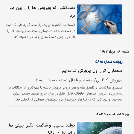
مختلف انرژی اولیه مورد استفاده برای رفع نیازهای انرژی در یک منطقه جغرافیایی
معین اشاره دارد.
دستکشی که ویروس ها را از بین می
برد
ايسنا:
دستکش‌های یک بار مصرف به طور گسترده
در صنعت خدمات درمانی استفاده می‌شود. اما با
طراحی نوعی دستگاه‌های چند بار مصرف که
ویروس‌ها را می‌پزد، این روند تغییر خواهد کرد.
شنبه، ۲۸ مرداد ۱۴۰۲
روزنامه شماره ۵۸۰۵
معماران تراز اول پرورش نداده‌ایم
مهروش کاظمی/ معمار و فعال صنعت ساخت‌وساز
معماری عبارتست از تلفیق علم و هنر درونی پرورش یافته با بهره‌‌‌گیری از امکانات در
دسترس و افزودن ایده‌‌‌های خلاقانه قابل خلق در زمان جاری توسط معمار، برای
به‌‌‌وجود آوردن اثری که به نیازهای بهره‌‌‌برداران و ذی‌نفعان فضایی که تجلی فکر
خلاقانه و هنر معمار نیز در آن مشهود باشد پاسخ دهد. برای اینکه بدانیم چه
مواردی را باید در معماری امروزمان دغدغه بنامیم ابتدا باید بدانیم از معماری چه
پنجشنبه، ۰۵ مرداد ۱۴۰۲
می‌‌‌خواهیم. بدون تردید خواسته‌‌‌های ما از معماری با نیازهای روزمان از فضا،
کیفیت‌‌‌های نهفته در روش‌‌‌ها، مصالح و…
ترفند عجیب و شگفت انگیز چینی ها
برای تولید برق!