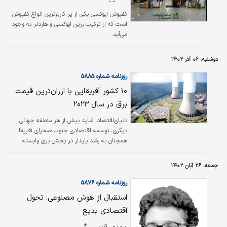
کفپوش اپوکسی یکی از پر کاربرترین انواع کفپوش‌
است که از ترکیب رزین اپوکسی و هاردنر به وجود
می‌آید.
دوشنبه، ۰۶ آذر ۱۴۰۲
روزنامه شماره ۵۸۸۵
۱۰ کشور آفریقایی با ارزان‌ترین قیمت
برق در سال ۲۰۲۳
دنیای‌اقتصاد:
شاید بیش از هر منطقه جهانی
دیگری، توسعه اقتصادی جنوب صحرای آفریقا
همچنان به رشد پایدار در بخش برق وابسته
است. الکتریسیته یک کاتالیزور اساسی برای
توسعه اقتصادی است و بسیاری از کشورهای
جمعه، ۲۶ آبان ۱۴۰۲
آفریقایی فعالانه برای تقویت زیرساخت‌‌‌های انرژی
خود برای تحریک رشد تلاش می‌‌‌کنند. در حالی که
روزنامه شماره ۵۸۷۶
مقرون به صرفه بودن برق همچنان یک چالش در
استقبال از هوش مصنوعی: تحول
برخی مناطق باقی مانده است، چند کشور
اقتصادی بدیع
آفریقایی وجود دارند که به دلیل تعهد خود به
ارائه برق ارزان و در دسترس برجسته هستند.