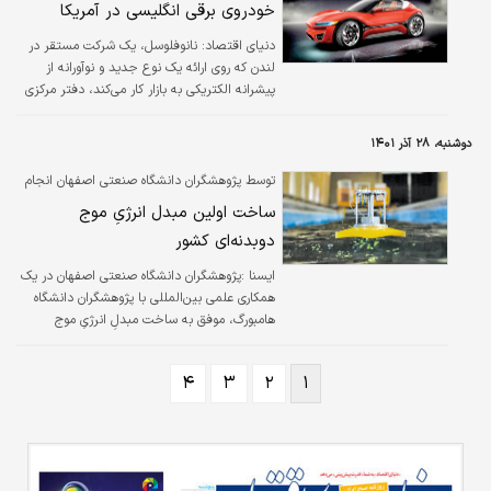
خودروی برقی انگلیسی در آمریکا
سپس در یک فرایند شیمیایی آزاد شده و به موتور
فرستاده می‌شود.
دنياي اقتصاد:
نانوفلوسل، یک شرکت مستقر در
لندن که روی ارائه یک نوع جدید و نوآورانه از
پیشرانه الکتریکی به بازار کار می‌کند، دفتر مرکزی
آمریکایی خود را در شهر نیویورک راه‌اندازی کرده
است. این شرکت همچنین یک خودروی مفهومی
دوشنبه، ۲۸ آذر ۱۴۰۱
معرفی کرد که نشان می‌دهد سال‌ها روی فناوری آن
کار کرده است.
توسط پژوهشگران دانشگاه صنعتی اصفهان انجام
شد
ساخت اولین مبدل انرژیِ موج
دوبدنه‌ای کشور
ایسنا :‌پژوهشگران دانشگاه صنعتی اصفهان در یک
همکاری علمی بین‌المللی با پژوهشگران دانشگاه
هامبورگ، موفق به ساخت مبدلِ انرژیِ موج
دوبدنه‌ای شدند. این مبدل، انرژی موج را به
الکتریسیته تبدیل می‌کند و برق تولید شده توسط
۴
۳
۲
۱
آن در ردیف انرژی‌های سبز و پایدار قرار دارد.