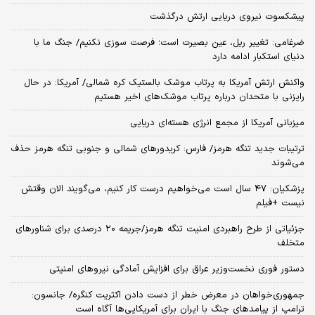
پیشکسوت نیروی دریایی ارتش درگذشت
ضرغامی: تغییر ریل، عین بصیرت است؛ فرصت سوزی نکنیم/ جنگ ما با
دنیای استکبار ادامه دارد
واکنش ارتش آمریکا به پرتاب موشک بالستیک کره شمالی/ آمریکا: در حال
رایزنی با متحدان درباره پرتاب موشک‌های اخیر هستیم
میزبانی آمریکا از مجمع انرژی هسته‌ای دریایی
ترتیبات جدید تنگه هرمز/ فارس: کریدورهای شمالی و جنوبی تنگه هرمز حذف
می‌شوند
پزشکیان: ۴۷ سال است می‌خواهیم درست کار کنیم، می‌گویند الان وقتش
نیست +فیلم
جزئیاتی از طرح راهبردی امنیت تنگه هرمز/جریمه ۲۰ درصدی برای شناورهای
متخلف
دستور فوری نخست‌وزیر عراق برای افزایش آمادگی نیروهای امنیتی
جمهوری‌خواهان در معرض خطر از دست دادن اکثریت کنگره/ جانسون:
ترامپ از پیامدهای جنگ با ایران برای آمریکایی‌ها آگاه است