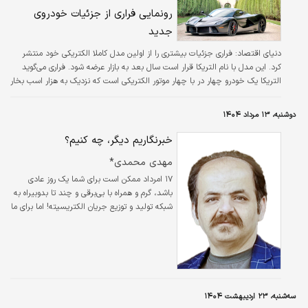
رونمایی فراری از جزئیات خودروی
جدید
دنیای اقتصاد: فراری جزئیات بیشتری را از اولین مدل کاملا الکتریکی خود منتشر
کرد. این مدل با نام التریکا قرار است سال بعد به بازار عرضه شود. فراری می‌گوید
التریکا یک خودرو چهار در با چهار موتور الکتریکی است که نزدیک به هزار اسب بخار
قدرت دارند.
دوشنبه، ۱۳ مرداد ۱۴۰۴
خبرنگاریم دیگر، چه کنیم؟
مهدی محمدی*
۱۷ امرداد ممکن است برای شما یک روز عادی
باشد، گرم و همراه با بی‌برقی و چند تا بدوبیراه به
شبکه تولید و توزیع جریان الکتریسیته! اما برای ما
روزنامه‌نگارها و خبرنگارها در این چند سال تبدیل
به نقطه تامل شده، زمانی برای نگاه کردن به
خودمان در آیینه، نگاشتن دل نوشته‌ها و بیشتر
اوقات گفتن جمله معروفِ سال سال، دریغ از
پارسال و مثل این حرف‌ها!
سه‌شنبه، ۲۳ اردیبهشت ۱۴۰۴