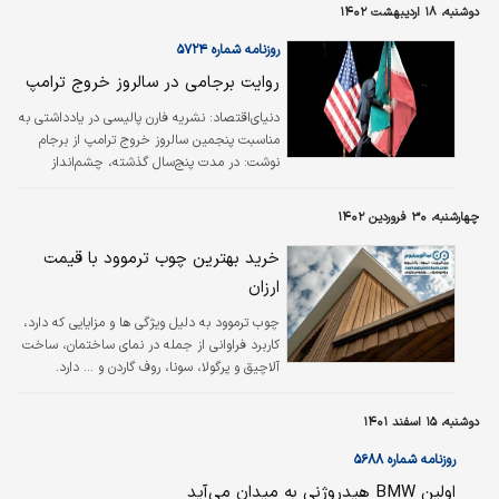
تخمین زده شده است که البته بالاتر از میزان میانگین جهانی است.
دوشنبه، ۱۸ اردیبهشت ۱۴۰۲
روزنامه شماره ۵۷۲۴
روایت برجامی در سالروز خروج ترامپ
دنیای‌اقتصاد:
نشریه فارن پالیسی در یادداشتی به
مناسبت پنجمین سالروز خروج ترامپ از برجام
نوشت: در مدت پنج‌سال گذشته، چشم‌انداز
حل‌وفصل صلح‌آمیز بحران هسته‌ای از بد به بدتر
تبدیل شده است و تهران بار‌دیگر در آستانه نقطه
چهارشنبه، ۳۰ فروردین ۱۴۰۲
گریز قرار دارد. با این حال ما نباید اجازه دهیم که
تلاش‌های فانتزی برای دستیابی به توافق بهتر،
خرید بهترین چوب ترموود با قیمت
مزایای عملی مهار برنامه هسته‌ای را تحت‌الشعاع
ارزان
قرار دهد.
چوب ترموود به دلیل ویژگی ها و مزایایی که دارد،
کاربرد فراوانی از جمله در نمای ساختمان، ساخت
آلاچیق و پرگولا، سونا، روف گاردن و ... دارد.
دوشنبه، ۱۵ اسفند ۱۴۰۱
روزنامه شماره ۵۶۸۸
اولین BMW هیدروژنی به میدان می‌آید