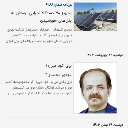
روزنامه شماره ۶۲۸۸
تجهیز ۳۰ دستگاه اجرایی لرستان به
پنل­‌های خورشیدی
دنیای اقتصاد – خرم‌­آباد: مدیرعامل شرکت توزیع
نیروی برق لرستان گفت: ادارات و دستگاه‌های
اجرایی استان ملزم به نصب و راه‌اندازی پنل انرژی
خورشیدی هستند که تاکنون تنها ۳۰ اداره نسبت
به این مهم اقدام کرده‌اند.
دوشنبه، ۲۲ اردیبهشت ۱۴۰۴
برق کجا می‌ره؟
مهدی محمدی*
برق وقتی می ره، کجا می‌ره! اگر محدودیت‌ها کمتر
بود و می‌شد آوانگارد مآبانه توی سر کلیدهای
کیبورد بزنم، حتما چند تا استیکر و ایموجی را از
شما دریغ نمی‌کردم، فی‌الواقع گاهی دلم برای
پاپیروس‌های مصری تنگ می‌شود، لامذهب
یک‌طوری لک‌لک غمگین یا تمساح خشمگین بر
حاشیه نیل خروشان را گذاشته که شبیه چت
کردن‌های نوجوان‌های امروزی هستند (دوره ما یاهو
دوشنبه، ۲۹ بهمن ۱۴۰۳
این‌قدر ایموجی نداشت) اما برگردیم به گزاره برق