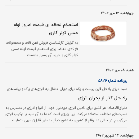
دارد زیرا الکتریسیته به‌رغم بهبودهای بی‌شمار گذشته، دیگر از قدرت ایجاد
ازهم‌گسیختگی در صنایع مختلف و ایجاد دگرگونی در تکنولوژی‌ها، فرایندها و
چهارشنبه، ۱۲ مهر ۱۴۰۲
محصولات برخوردار نیست اما قابلیت‌های تحول دیجیتال چه امروز و چه فردا منشأ
تغییرات بسیار بزرگ در اغلب بازارها و صنایع خواهد بود،…
استعلام لحظه ای قیمت امروز لوله
مسی کولر گازی
به گزارش کارشناسان فروش آهن آلات و محصولات
فولادی، تقاضا برای استعلام قیمت لوله مسی
کولر گازی و خرید آن بسیار بالاست.
شنبه، ۰۸ مهر ۱۴۰۲
روزنامه شماره ۵۸۳۶
سبد انرژی راه‌حل قرن بیست و یکم برای دوران انتقال به انرژی‏‏‌های پاک و پیامدهای
آن
راه حل گذر از بحران انرژی
دنیای‌اقتصاد:
هر کشور برای تامین انرژی موردنیاز خود، از انواع انرژی در دسترس به
نسبت‌‌‌های مختلف استفاده می‌کند. این چیزی است که ما به آن سبد یا ترکیب انرژی
می‌‌‌گوییم. در حالی که ارقام از کشوری به کشور دیگر به طور قابل‌توجهی متفاوت
است، سوخت‌‌‌های فسیلی بر ترکیب انرژی در سطح جهانی تسلط دارند و بیش از
۸۰‌درصد از کل انرژی را تشکیل می‌دهند. اصطلاح «ترکیب انرژی» به ترکیبی از منابع
چهارشنبه، ۲۲ شهریور ۱۴۰۲