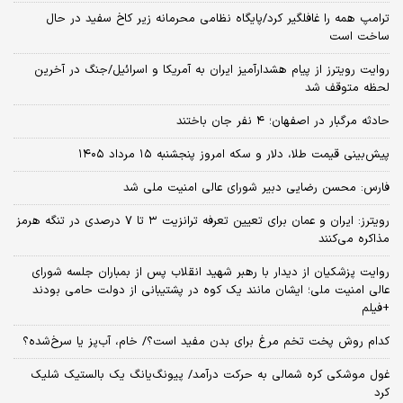
ترامپ همه را غافلگیر کرد/پایگاه نظامی محرمانه زیر کاخ سفید در حال
ساخت است
روایت رویترز از پیام هشدارآمیز ایران به آمریکا و اسرائیل/جنگ در آخرین
لحظه متوقف شد
حادثه مرگبار در اصفهان؛ ۴ نفر جان باختند
پیش‌بینی قیمت طلا، دلار و سکه امروز پنجشنبه ۱۵ مرداد ۱۴۰۵
فارس: محسن رضایی دبیر شورای عالی امنیت ملی شد
رویترز: ایران و عمان برای تعیین تعرفه ترانزیت ۳ تا ۷ درصدی در تنگه هرمز
مذاکره می‌کنند
روایت پزشکیان از دیدار با رهبر شهید انقلاب پس از بمباران جلسه شورای
عالی امنیت ملی؛ ایشان مانند یک کوه در پشتیبانی از دولت حامی بودند
+فیلم
کدام روش پخت تخم مرغ برای بدن مفید است؟/ خام، آب‌پز یا سرخ‌شده؟
غول موشکی کره شمالی به حرکت درآمد/ پیونگ‌یانگ یک بالستیک شلیک
کرد