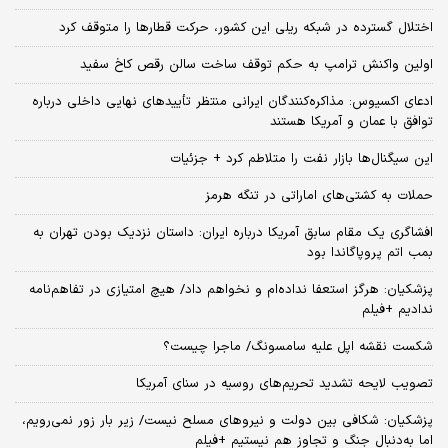
اختلال گسترده در شبکه ریلی این کشور، حرکت قطارها را متوقف کرد
اولین واکنش ترامپ به حکم توقف ساخت سالن رقص کاخ سفید
ادعای اکسیوس: مذاکره‌کنندگان ایرانی منتظر تأییدهای نهایی داخلی درباره
توافق با عمان و آمریکا هستند
این سیگنال‌ها بازار نفت را متلاطم کرد + جزئیات
حملات به کشتی‌های اماراتی در تنگه هرمز
افشاگری یک مقام سابق آمریکا درباره ایران: داستان نزدیک بودن تهران به
بمب اتم پروپاگاندا بود
پزشکیان: هرگز استعفا نداده‌ام و نخواهم داد/ هیچ امتیازی در تفاهم‌نامه
ندادیم +فیلم
شکست نقشه اپل علیه سامسونگ/ ماجرا چیست؟
تصویب لایحه تشدید تحریم‌های روسیه در سنای آمریکا
پزشکیان: شکافی بین دولت و نیروهای مسلح نیست/ زیر بار زور نمی‌رویم،
اما به‌دنبال جنگ و تجاوز هم نیستیم +فیلم