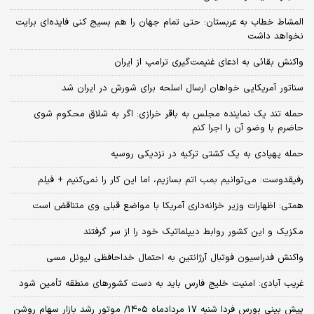
المشاط خطاب به عربستان: حتی تمام جهان را هم بسیج کنی فایده‌ای برایت
نخواهد داشت
واکنش بقائی به ادعای غنیمت‌گیری ترامپ از ایران
سناتور آمریکایی خواهان ارسال اسلحه برای شورش در ایران شد
حمله تند یک نماینده مجلس به باقر خرازی: اگر به شلاق محکوم شوی
حاضرم با وضو آن را اجرا کنم
حمله پهپادی به یک کشتی ترکیه در نزدیکی روسیه
رفیقدوست: می‌توانیم بمب اتم بسازیم، اما این کار را نمی‌کنیم + فیلم
همتی: اظهارات وزیر خزانه‌داری آمریکا با مواضع قبلی وی متناقض است
مکزیک و این کشور روابط دیپلماتیک خود را از سر گرفتند
واکنش فدراسیون فوتبال آرژانتین به احتمال خداحافظی لیونل مسی
غریب آبادی: امنیت خلیج فارس باید به دست کشورهای منطقه تأمین شود
پیش بینی بورس فردا شنبه 17 مردادماه 1405/ موتور رشد بازار سهام روشن