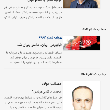
مدیرعامل شرکت توسعه نیشکر و صنایع جانبی آن
در بازدید از کشت و صنعت نیشکر دهخدا، ضمن
بازدید از روند برداشت نیشکر و فرآیند تولید شکر،
از تداوم تولید برای تامین شکر مورد نیاز کشور خبر
داد. مقداد محمودی در این بازدید از تلاش‌ کارکنان
سه‌شنبه، ۲۵ آذر ۱۴۰۴
و کارگران نیشکر در این برهه مهم و حساس
قدردانی کرد و گفت: در شرایطی که ایران اسلامی
روزنامه شماره ۶۴۶۳
مورد هجوم ددمنشانه آمریکا و رژیم صهیونیستی
فرابورس ایران، دانش‌بنیان شد
قرار گرفته است، همه کارگران نیشکر، منسجم و
همدل، همگام با مدافعان وطن، با تمام توان در
دنیای اقتصاد: برای پیوند عمیق‌تر بازار سرمایه با
سنگر تولید ایستاده‌اند تا خللی در روند تولید
اقتصاد دانش‌بنیان، فرابورس ایران موفق شد
ایجاد…
عنوان «شرکت دانش‌بنیان نوآور» را از معاونت
علمی و فناوری ریاست‌جمهوری دریافت کند؛
دستاوردی که نه تنها جایگاه این بورس را به عنوان
دوشنبه، ۰۵ آبان ۱۴۰۴
پیشتاز تامین مالی نوآوری تثبیت می‌کند، بلکه
دریچه‌ای جدید به سوی حمایت‌های دولتی و
مصائب فولاد
تسهیلات ویژه برای توسعه ابزارهای مالی فناورانه
محمد ناظمی‌هرندی*
می‌گشاید.
طی سال‌های گذشته و در شرایط پرمخاطره اقتصاد
ملی، رهبر معظم انقلاب با ارائه مفهوم جدیدی در
حوزه اقتصاد با عنوان «اقتصاد مقاومتی» و با