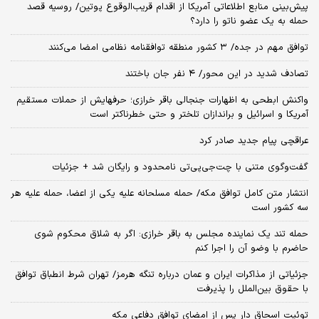
پیش‌بینی منابع اطلاعاتی آمریکا از اقدام قریب‌الوقوع پوتین/ روسیه قصد
حمله به یک عضو ناتو را دارد؟
توافق مهم در جده/ ۳ کشور منطقه توافقنامه نظامی امضا می‌کنند
تصادف شدید در این محور/ ۴ نفر جان باختند
واکنش ابطحی به اظهارات جنجالی باقر خرازی؛ حرفهایش از حملات مستقیم
آمریکا و اسرائیل و براندازان تلختر و حتی خطرناکتر است
عراقچی پیام جدید صادر کرد
گفت‌وگوی متنی با چت‌جی‌پی‌تی نامحدود و رایگان شد + جزئیات
انتشار متن کامل توافق مکه/ حمله مسلحانه علیه یکی از اعضا، حمله علیه هر
سه کشور است
حمله تند یک نماینده مجلس به باقر خرازی: اگر به شلاق محکوم شوی
حاضرم با وضو آن را اجرا کنم
جزئیاتی از مذاکرات ایران و عمان درباره تنگه هرمز/ تهران شرط انطباق توافق
با حقوق بین‌الملل را پذیرفت
توئیت اسحاق دار پس از امضای توافق دفاعی مکه