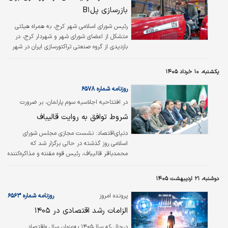
بازرسازی پلB۱
رئیس شورای اسلامی شهر کرج، به همراه هیئتی
متشکل از اعضای شورای شهر و شهردار کرج، در
بازدیدی از گروه صنعتی تراکتورسازی ایران در شهر
تبریز، ظرفیت‌های این شرکت را برای تأمین نیازهای
فوری و استراتژیک کلان‌شهر کرج مورد ارزیابی قرار
یکشنبه، ۱۰ خرداد ۱۴۰۵
دادند.
روزنامه شماره ۶۵۷۸
در افتتاحیه اجلاسیه سوم پارلمان، بر ضرورت
تبدیل پیروزی‌های نظامی به دستاوردهای
شروط توافق به روایت قالیباف
دیپلماتیک تاکید شد
دنیای‌اقتصاد: نشست مجازی مجلس شورای
اسلامی روز گذشته در حالی برگزار شد که
محمدباقر قالیباف، رئیس قوه مقننه و مذاکره‌کننده
ارشد ایران در نطقی طولانی و راهبردی، نقشه راه
یک سال آینده پارلمان را بر مدار «دیپلماسی» و
دوشنبه، ۲۱ اردیبهشت ۱۴۰۵
«اقتصاد مقاومتی پساجنگ» ترسیم کرد. این
نشست که پس از وقفه‌ای طولانی در برگزاری
پرونده امروز
روزنامه شماره ۶۵۶۳
جلسات علنی و تحت تدابیر خاص امنیتی برگزار
الزامات رشد اقتصادی در ۱۴۰۵
می‌شد، به وضوح نشان می‌دهد که مجلس
دوازدهم در اجلاسیه سوم خود، به دنبال تثبیت
درحالی‌که سال۱۴۰۵ به‌عنوان سال «اقتصاد