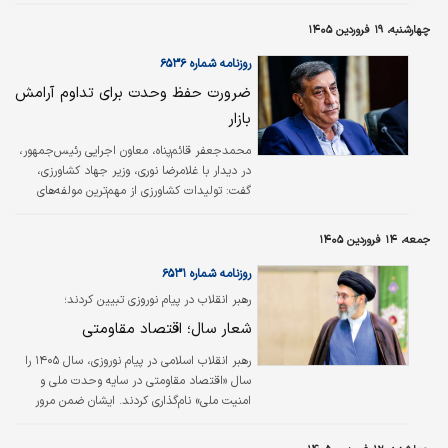
ویژه از تولید داخلی محقق خواهد شد.
چهارشنبه، ۱۹ فروردین ۱۴۰۵
روزنامه شماره ۶۵۳۶
ضرورت حفظ وحدت برای تداوم آرامش
بازار
محمدجعفر قائم‌پناه، معاون اجرایی رئیس‌جمهور،
در دیدار با غلامرضا نوری، وزیر جهاد کشاورزی،
گفت: تولیدات کشاورزی از مهم‌ترین مولفه‌های
اقتصاد مقاومتی است و افزایش تولید به
خودکفایی و استقلال اقتصادی و تضمین امنیت
جمعه، ۱۴ فروردین ۱۴۰۵
ملی کمک می‌کند. وی تصریح کرد: نظرسنجی‌های
عمومی، بیانگر رضایتمندی در سطح جامعه از روند
روزنامه شماره ۶۵۳۱
تامین و توزیع و عرصه کالا‌های اساسی در کشور
رهبر انقلاب در پیام نوروزی تبیین کردند؛
است. آرامشی که اکنون در بازار کالای اساسی ایجاد
شعار سال؛ اقتصاد مقاومتی
شده با حفظ وحدت و هم‌افزایی و همدلی میان
دولت و سایر قوا و میان اصناف، اتحادیه‌ها،
رهبر انقلاب اسلامی در پیام نوروزی، سال ۱۴۰۵ را
تولیدکننده‌ها و…
سال «اقتصاد مقاومتی در سایه وحدت ملی و
امنیت ملی» نام‌گذاری کردند. ایشان ضمن مرور
اتفاقات سال گذشته در مقدمه پیام خود به تبیین
ابعاد نقش‌آفرینی در سال جدید و مهم‌ترین