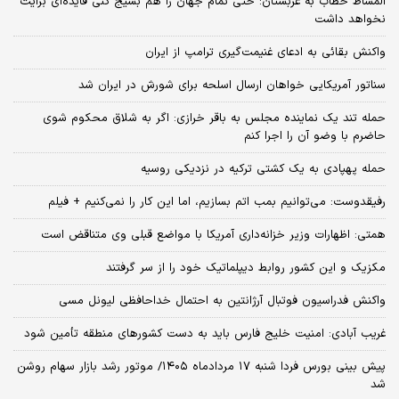
المشاط خطاب به عربستان: حتی تمام جهان را هم بسیج کنی فایده‌ای برایت
نخواهد داشت
واکنش بقائی به ادعای غنیمت‌گیری ترامپ از ایران
سناتور آمریکایی خواهان ارسال اسلحه برای شورش در ایران شد
حمله تند یک نماینده مجلس به باقر خرازی: اگر به شلاق محکوم شوی
حاضرم با وضو آن را اجرا کنم
حمله پهپادی به یک کشتی ترکیه در نزدیکی روسیه
رفیقدوست: می‌توانیم بمب اتم بسازیم، اما این کار را نمی‌کنیم + فیلم
همتی: اظهارات وزیر خزانه‌داری آمریکا با مواضع قبلی وی متناقض است
مکزیک و این کشور روابط دیپلماتیک خود را از سر گرفتند
واکنش فدراسیون فوتبال آرژانتین به احتمال خداحافظی لیونل مسی
غریب آبادی: امنیت خلیج فارس باید به دست کشورهای منطقه تأمین شود
پیش بینی بورس فردا شنبه ۱۷ مردادماه ۱۴۰۵/ موتور رشد بازار سهام روشن
شد