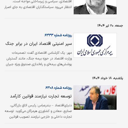
اقتصادی، سیاسی و زیرساختی مواجه است،
انتظار می‌رود سیاستگذاران اقتصادی به ‌جای اصرار
بر رویه‌های قدیمی و بروکراتیک، به‌سرعت در جهت
چابک‌سازی و تسهیل رویه‌های اجرایی اقدام کنند.
واردات، ترانزیت، لجستیک و ترخیص کالا چهار
جمعه، ۲۰ تیر ۱۴۰۴
ستون حیاتی در زنجیره تامین هستند که هرگونه
روزنامه شماره ۶۳۳۳
اختلال یا تعلل در آنها، مستقیما حیات فعالان
اقتصادی را تهدید می‌کند و در نهایت، فشار بر
سپر امنیتی اقتصاد ایران در برابر جنگ
سفره مردم را افزایش می‌دهد.
مهر: یک کارشناس اقتصادی گفت: تصمیمات
وزارت اقتصاد در حوزه بیمه جنگ، مانند گسترش
پوشش‌های بیمه‌ای و راه‌اندازی صندوق ویژه جبران
خسارات، تضمین پایداری کسب‌وکارها و معیشت
مردم در دوران بحران بود.فرهاد بختیاری، استاد
یکشنبه، ۱۸ خرداد ۱۴۰۴
اقتصاد مقاومتی گفت: اقدامات وزیر اقتصاد در
توسعه پوشش‌های بیمه‌ای برای خسارات جنگی،
روزنامه شماره ۶۳۰۸
تاب‌آوری اقتصادی ایران را به‌طور معناداری افزایش
توسعه تجارت نیازمند قوانین کارآمد
داد.
دنیای‌اقتصاد – بندرعباس: رئیس اتاق بازرگانی،
صنایع، معادن و کشاورزی هرمزگان می‌‌‌گوید: توسعه
تجارت داخلی و خارجی نیازمند تصویب قوانین
به‌‌‌روز و کارآمد است.