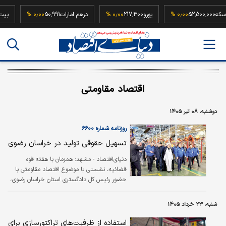
ربع سکه
52,500,000
۰٫۰۰ %
یورو
217,300
۰٫۰۰ %
درهم امارات
50,991
۰٫۰۰ %
اقتصاد مقاومتی
دوشنبه، ۰۸ تیر ۱۴۰۵
روزنامه شماره ۶۶۰۰
تسهیل حقوقی تولید در خراسان رضوی
دنیای‌اقتصاد - مشهد:‌ همزمان با هفته قوه
قضائیه، نشستی با موضوع اقتصاد مقاومتی با
حضور رئیس کل دادگستری استان خراسان رضوی،
دادستان مرکز استان، مدیران کل دستگاه‌های
اجرایی و مدیران ایران‌خودرو خراسان در محل این
شنبه، ۲۳ خرداد ۱۴۰۵
شرکت برگزار شد.
استفاده از ظرفیت‌های تراکتورسازی برای