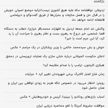
بازگشتند
اردوغان: توافقنامه مکه علیه هیچ کشوری نیست/ترکیه موضع اصولی خویش
را در قبال حل و فصل منازعات و بحران‌ها از طریق گفت‌وگو و دیپلماسی
قاطعانه ادامه خواهد داد
واکنش تند امام جمعه اردبیل به اظهارات محمدباقر خرازی/ خطاب به دستگاه
قضا: شخصی خبر دروغ به رهبری بست و دفتر رهبری با صراحت آن را رد
کرد، آیا این جرم است یا خیر؟
خوش و بش سیدمحمد خاتمی با وزیر پزشکیان در یک مراسم + عکس
ادعای حکومت الجولانی درباره خنثی سازی یک عملیات تروریستی در دمشق
هیلاری کلینتون، ترامپ را با صدام مقایسه کرد!
زمان شارژ اعتبار کالابرگ برخی شهروندان تغییر کرد + جزئیات
رویترز: انتظار می‌رود در خصوص تنگه هرمز به زودی توافقی بین ایران و
عمان حاصل شود
اسباب‌ بازی‌های رونالدو را ببینید/ کریس و خودروهایش + عکس
موافقت مشروط آمریکا با لغو محاصره دریایی ایران