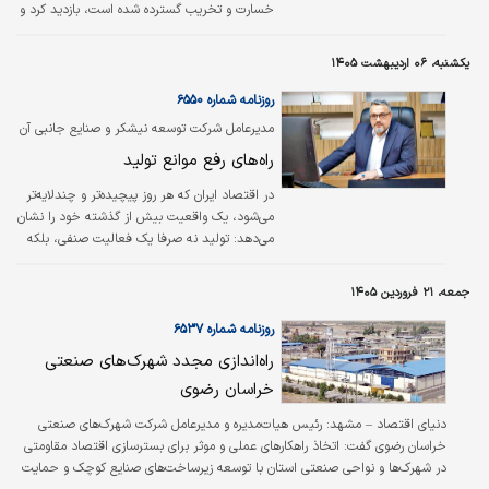
خسارت و تخریب گسترده شده است، بازدید کرد و
ضمن بررسی میدانی بخش‌های آسیب‌دیده، بر
بازسازی این مجموعه با اتکا به توان نخبگان کشور
یکشنبه، ۰۶ اردیبهشت ۱۴۰۵
و اجرای مصوبات ستاد تسهیل و ستاد اقتصاد
مقاومتی تاکید کرد. علی صالحی با اشاره به
روزنامه شماره ۶۵۵۰
اقدامات حمایتی دستگاه قضایی و دولت افزود: در
مدیرعامل شرکت توسعه نیشکر و صنایع جانبی آن
ستاد تسهیل و ستاداقتصاد مقاومتی تصمیمات
تشریح کرد
راه‌های رفع موانع تولید
لازم برای حمایت از این مجموعه اتخاذ شده است
و دستگاه قضایی پیگیر اجرای دقیق و سریع این
در اقتصاد ایران که هر روز پیچیده‌تر و چندلایه‌تر
مصوبات خواهد بود. دادستان…
می‌شود، یک واقعیت بیش از گذشته خود را نشان
می‌دهد: تولید نه صرفا یک فعالیت صنفی، بلکه
فرآیندی عمیق از مدیریت ریسک است. در شرایطی
که فشارهای خارجی، نوسانات ارزی و
جمعه، ۲۱ فروردین ۱۴۰۵
محدودیت‌های تجاری بر مسیر تولید سایه
می‌اندازند، آنچه سرنوشت صنایع را رقم می‌زند
روزنامه شماره ۶۵۳۷
دانش مدیریتی، توان میدان‌داری و عمق
راه‌اندازی مجدد شهرک‌های صنعتی
تصمیم‌سازی است.
خراسان رضوی
دنیای اقتصاد – مشهد: رئیس هیات‌مدیره و مدیرعامل شرکت شهرک‌های صنعتی
خراسان رضوی گفت: اتخاذ راهکارهای عملی و موثر برای بسترسازی اقتصاد مقاومتی
در شهرک‌ها و نواحی صنعتی استان با توسعه زیرساخت‌های صنایع کوچک و حمایت