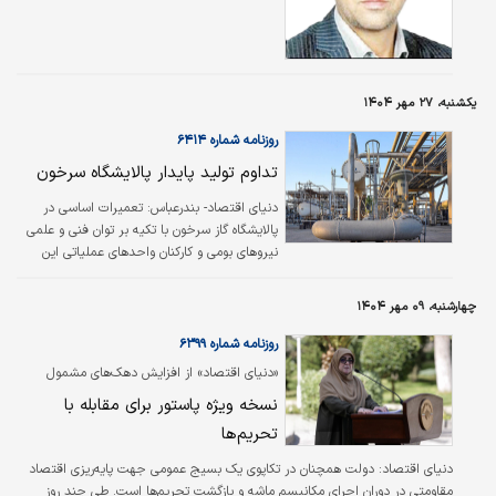
تفسیر و تشریح ابعاد آن از سوی ایشان و سایر
متخصصان و مسئولان، ماموریت جدیدی در مسیر
توسعه ملی تعریف شده است. «ایجاد اقتصادی
درون‌زا و برون‌نگر که در برابر تکانه‌های مختلف
موثر در حوزه اقتصاد کمترین آسیب را به خود
یکشنبه، ۲۷ مهر ۱۴۰۴
ببیند.»
روزنامه شماره ۶۴۱۴
تداوم تولید پایدار پالایشگاه سرخون
دنیای اقتصاد- بندرعباس:
تعمیرات اساسی در
پالایشگاه گاز سرخون با تکیه بر توان فنی و علمی
نیروهای بومی و کارکنان واحدهای عملیاتی این
شرکت با موفقیت انجام شد.
چهارشنبه، ۰۹ مهر ۱۴۰۴
روزنامه شماره ۶۳۹۹
«دنیای اقتصاد» از افزایش دهک‌های مشمول
دریافت کالابرگ گزارش می‌دهد؛
نسخه ویژه پاستور برای مقابله با
تحریم‌ها
دنیای اقتصاد:
دولت همچنان در تکاپوی یک بسیج عمومی جهت پایه‌ریزی اقتصاد
مقاومتی در دوران اجرای مکانیسم ماشه و بازگشت تحریم‌ها است. طی چند روز