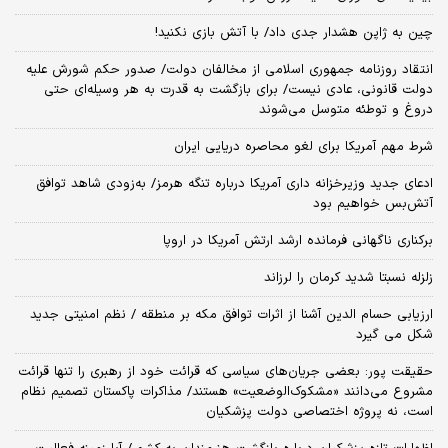
چین به ژاپن هشدار جدی داد/ با آتش بازی نکنید!
انتقاد روزنامه جمهوری اسلامی از مخالفان دولت/ صدور حکم شورش علیه
دولت قانونی، عادی نیست/ برای بازگشت به قدرت به هر وسیله‌ای حتی
دروغ و توطئه متوسل می‌شوند
شرط مهم آمریکا برای لغو محاصره دریایی ایران
ادعای جدید وزیرخزانه داری آمریکا درباره تنگه هرمز/ به‌زودی شاهد توافق
آتش‌بس خواهیم بود
برکناری ناگهانی فرمانده ارشد ارتش آمریکا در اروپا
زلزله نسبتا شدید کرمان را لرزاند
ارزیابی حسام الدین آشنا از اثرات توافق مکه بر منطقه / نظم امنیتی جدید
شکل می گیرد
حقیقت پور: بعضی جریان‌های سیاسی که قرائت خود از رهبری را تنها قرائت
مشروع می‌دانند «مشکوک‌الوضعیت» هستند/ مذاکرات پاکستان تصمیم نظام
است، نه پروژه اختصاصی دولت پزشکیان