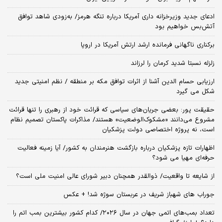
ادعای جدید وزیرخزانه داری آمریکا درباره تنگه هرمز/ به‌زودی شاهد توافق
آتش‌بس خواهیم بود
برکناری ناگهانی فرمانده ارشد ارتش آمریکا در اروپا
زلزله نسبتا شدید کرمان را لرزاند
ارزیابی حسام الدین آشنا از اثرات توافق مکه بر منطقه / نظم امنیتی جدید
شکل می گیرد
حقیقت پور: بعضی جریان‌های سیاسی که قرائت خود از رهبری را تنها قرائت
مشروع می‌دانند «مشکوک‌الوضعیت» هستند/ مذاکرات پاکستان تصمیم نظام
است، نه پروژه اختصاصی دولت پزشکیان
اظهارات تازه پزشکیان درباره بازگشت هنرمندان به کشور/ آیا زمینه فعالیت
حرفه‌ای مهیا می شود؟
از شایعه تا واقعیت/ ذوالقدر همچنان دبیر شورای ‌عالی امنیت ملی است؟
جوراب های شهباز شریف در عربستان سوژه شد! + عکس
تعداد بمب‌های اتمی جهان در سال ۲۰۲۶/ کدام کشور بیشترین بمب اتم را