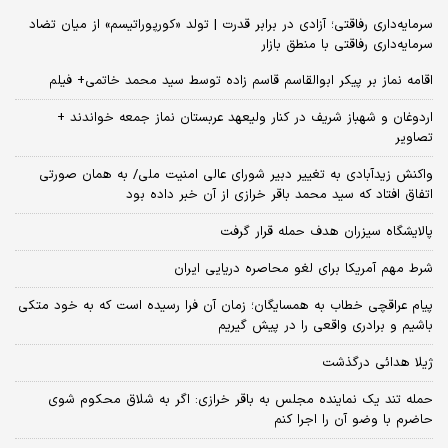
سرمایه‌داری رفاقتی؛ آزادی در برابر قدرت | تولد «کورپوراتیسم» از میان تضاد
سرمایه‌داری رفاقتی با منطق بازار
اقامه نماز بر پیکر ابوالقاسم قاسم زاده توسط سید محمد خاتمی+ فیلم
اردوغان و شهباز شریف در کنار ولیعهد عربستان نماز جمعه خواندند +
تصاویر
واکنش زیدآبادی به تغییر دبیر شورای عالی امنیت ملی/ به همان صورتی
اتفاق افتاد که سید محمد باقر خرازی از آن خبر داده بود
پالایشگاه سیزران هدف حمله قرار گرفت
شرط مهم آمریکا برای لغو محاصره دریایی ایران
پیام عراقچی خطاب به همسایگان؛ زمان آن فرا رسیده است که به خود متکی
باشیم و برادری واقعی را در پیش گیریم
ژیلا هدائی درگذشت
حمله تند یک نماینده مجلس به باقر خرازی: اگر به شلاق محکوم شوی
حاضرم با وضو آن را اجرا کنم