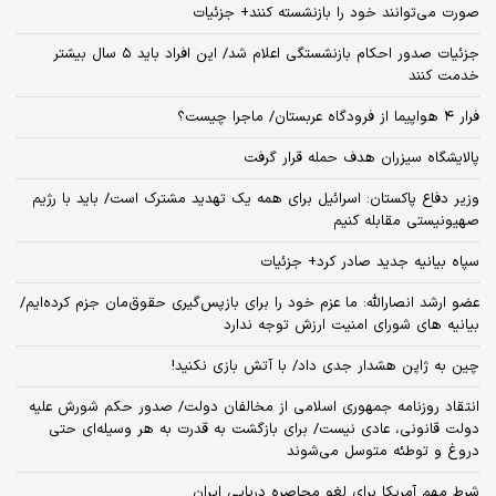
صورت می‌توانند خود را بازنشسته کنند+ جزئیات
جزئیات صدور احکام بازنشستگی اعلام شد/ این افراد باید ۵ سال بیشتر
خدمت کنند
فرار ۴ هواپیما از فرودگاه عربستان/ ماجرا چیست؟
پالایشگاه سیزران هدف حمله قرار گرفت
وزیر دفاع پاکستان: اسرائیل برای همه یک تهدید مشترک است/ باید با رژیم
صهیونیستی مقابله کنیم
سپاه بیانیه جدید صادر کرد+ جزئیات
عضو ارشد انصارالله: ما عزم خود را برای بازپس‌گیری حقوق‌مان جزم کرده‌ایم/
بیانیه‌ های شورای امنیت ارزش توجه ندارد
چین به ژاپن هشدار جدی داد/ با آتش بازی نکنید!
انتقاد روزنامه جمهوری اسلامی از مخالفان دولت/ صدور حکم شورش علیه
دولت قانونی، عادی نیست/ برای بازگشت به قدرت به هر وسیله‌ای حتی
دروغ و توطئه متوسل می‌شوند
شرط مهم آمریکا برای لغو محاصره دریایی ایران