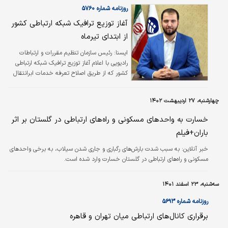
پروژه‌‌‌های استان را با جزئیات بررسی می‌‌‌کنیم و
روزنامه شماره ۵۷۶۰
سه‌ماه بعد از هر جلسه، به صورت میدانی در
آغاز توزیع ترافیک شبکه ارتباطی کشور
استان حضور پیدا خواهیم کرد.»
از ابتدای تیرماه
ایسنا: رئیس سازمان تنظیم مقررات و ارتباطات
رادیویی با اعلام آغاز توزیع ترافیک شبکه ارتباطی
کشور که از طریق اصلاح تعرفه خدمات ابرانتقال
انجام می‌شود، اظهار کرد: این امر منجر به افزایش
کیفیت ارتباطی و کاهش تاخیر دریافت محتوا برای
چهارشنبه، ۲۷ اردیبهشت ۱۴۰۲
مردم عزیز خواهد شد.
خسارت به واحدهای مسکونی و راه‌های ارتباطی در گلستان بر اثر
باران+فیلم
خبر آنلاین:
به سبب شدت بارش‌های رگباری و جاری شدن سیلاب، به برخی واحدهای
مسکونی و راه‌های ارتباطی در گلستان خسارت وارد شده است.
سه‌شنبه، ۲۳ اسفند ۱۴۰۱
روزنامه شماره ۵۶۹۳
برقراری کانال‏‏‌های ارتباطی میان تهران و قاهره