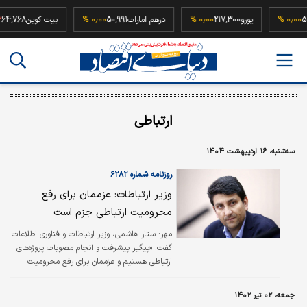
52,500
۰٫۰۰ %
یورو
217,300
۰٫۰۰ %
درهم امارات
50,991
۰٫۰۰ %
بیت کوین
68
ارتباطی
سه‌شنبه، ۱۶ اردیبهشت ۱۴۰۴
روزنامه شماره ۶۲۸۲
وزیر ارتباطات: عزممان برای رفع
محرومیت ارتباطی جزم است
مهر: ستار هاشمی، وزیر ارتباطات و فناوری اطلاعات
گفت: «پیگیر پیشرفت و انجام مصوبات پروژه‌‌‌های
ارتباطی هستیم و عزممان برای رفع محرومیت
ارتباطی جزم است. از روز گذشته جلسات مدیریت
پروژه‌‌‌های ارتباطی استان‌‌‌ها با آذربایجان‌شرقی آغاز
جمعه، ۰۲ تیر ۱۴۰۲
شد.» او همچنین مطرح کرد: «در هر جلسه