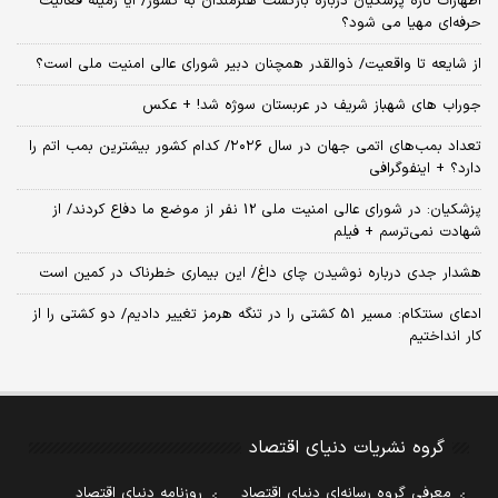
اظهارات تازه پزشکیان درباره بازگشت هنرمندان به کشور/ آیا زمینه فعالیت
حرفه‌ای مهیا می شود؟
از شایعه تا واقعیت/ ذوالقدر همچنان دبیر شورای ‌عالی امنیت ملی است؟
جوراب های شهباز شریف در عربستان سوژه شد! + عکس
تعداد بمب‌های اتمی جهان در سال ۲۰۲۶/ کدام کشور بیشترین بمب اتم را
دارد؟ + اینفوگرافی
پزشکیان: در شورای عالی امنیت ملی 12 نفر از موضع ما دفاع کردند/ از
شهادت نمی‌ترسم + فیلم
هشدار جدی درباره نوشیدن چای داغ/ این بیماری خطرناک در کمین است
ادعای سنتکام: مسیر 51 کشتی را در تنگه هرمز تغییر دادیم/ دو کشتی را از
کار انداختیم
گروه نشریات دنیای اقتصاد
معرفی گروه رسانه‌ای دنیای اقتصاد
روزنامه دنیای اقتصاد