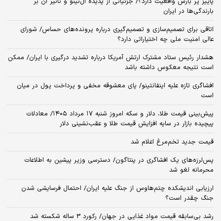
پاییز پر بارش واقعیت دارد؟/ جزئیاتی از پدیده ال‌نینو و تاثیر آن بر
بارندگی‌ها در ایران
اتاقی برای تصمیم‌سازی و تصمیم‌گیری درباره پرونده‌های حساس/ شورای
عالی امنیت ملی چه اختیاراتی دارد؟
هشدار رئیس ستاد مشترک ارتش آمریکا درباره تشدید درگیری با ایران/ ممکن
است نتیجه معکوس داشته باشد
افشاگری تازه علیه اینفانتینو/ پای معشوقه مخفی و پرداخت پول در میان
است
پیش‌بینی قیمت طلا، دلار و سکه امروز شنبه ۱۷ مرداد ۱۴۰۵/ معادلات
پیچیده بازار در سایه افزایش قیمت طلا و عقب‌نشینی دلار
قیمت جدید تخم‌مرغ اعلام شد
پس‌لرزه‌های یک افشاگری در پنتاگون/ دسترسی وزیر پیشین به اطلاعات
محرمانه لغو شد
ارزیابی اندیشکده چتم‌هاوس از جنگ علیه ایران/ احتمال فرسایشی شدن
جنگ چقدر است؟
رشد بی‌سابقه قیمت مواد غذایی در جهان/ رکورد 3 ساله شکسته شد