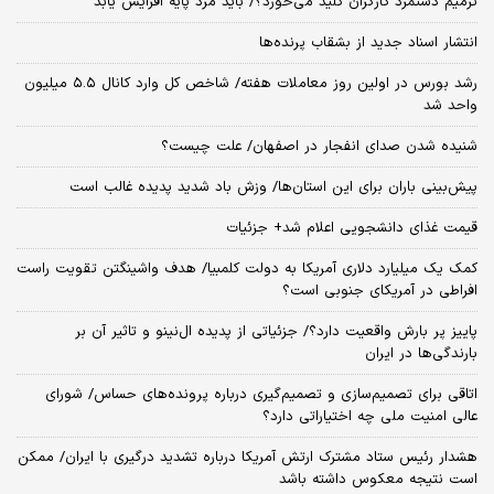
ترمیم دستمزد کارگران کلید می‌خورد؟/ باید مزد پایه افزایش یابد
انتشار اسناد جدید از بشقاب پرنده‌ها
رشد بورس در اولین روز معاملات هفته/ شاخص کل وارد کانال ۵.۵ میلیون
واحد شد
شنیده شدن صدای انفجار در اصفهان/ علت چیست؟
پیش‌بینی باران برای این استان‌ها/ وزش باد شدید پدیده غالب است
قیمت غذای دانشجویی اعلام شد+ جزئیات
کمک یک میلیارد دلاری آمریکا به دولت کلمبیا/ هدف واشینگتن تقویت راست
افراطی در آمریکای جنوبی است؟
پاییز پر بارش واقعیت دارد؟/ جزئیاتی از پدیده ال‌نینو و تاثیر آن بر
بارندگی‌ها در ایران
اتاقی برای تصمیم‌سازی و تصمیم‌گیری درباره پرونده‌های حساس/ شورای
عالی امنیت ملی چه اختیاراتی دارد؟
هشدار رئیس ستاد مشترک ارتش آمریکا درباره تشدید درگیری با ایران/ ممکن
است نتیجه معکوس داشته باشد