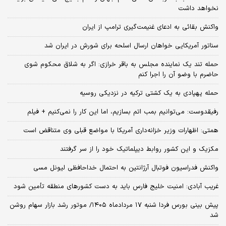
نخواهد داشت
واکنش بقائی به ادعای غنیمت‌گیری ترامپ از ایران
سناتور آمریکایی خواهان ارسال اسلحه برای شورش در ایران شد
حمله تند یک نماینده مجلس به باقر خرازی: اگر به شلاق محکوم شوی
حاضرم با وضو آن را اجرا کنم
حمله پهپادی به یک کشتی ترکیه در نزدیکی روسیه
رفیقدوست: می‌توانیم بمب اتم بسازیم، اما این کار را نمی‌کنیم + فیلم
همتی: اظهارات وزیر خزانه‌داری آمریکا با مواضع قبلی وی متناقض است
مکزیک و این کشور روابط دیپلماتیک خود را از سر گرفتند
واکنش فدراسیون فوتبال آرژانتین به احتمال خداحافظی لیونل مسی
غریب آبادی: امنیت خلیج فارس باید به دست کشورهای منطقه تأمین شود
پیش بینی بورس فردا شنبه ۱۷ مردادماه ۱۴۰۵/ موتور رشد بازار سهام روشن
شد