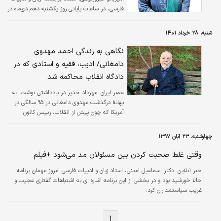
فارسی، در ساعات پایانی روز یکشنبه دهم دی‌ماه در
نخستین روز از ۹۳سالگی‌اش در شهر ساری
درگذشت. او به واسطه برخی مشکلات ریوی
شنبه، ۲۸ خرداد ۱۴۰۱
به‌ناچار هوای آلوده تهران را ترک کرده و در یک ماه
اخیر در شهر ساری زندگی می‌کرد. گلزار مصفا،
نگاهی به زندگی احمد مهدوی
دختر این چهره پیشکسوت زبان و ادبیات فارسی،
دامغانی/ ادیب، فقیه و استادی که در
گفته: مادرم مدت طولانی بیماری قلبی و ریوی
دادگاه انقلاب محاکمه شد
داشت و در یک ماه اخیر به دلیل آلودگی هوای
تهران به منزل دوستشان در ساری رفته بود.
عصر ایران:
مهرداد خدیر در یادداشتی نوشت: به
بهانۀ درگذشت مهدوی دامغانی در ۹۵ سالگی در
آمریکا که چون پیش از انقلاب، رییس کانون
سردفتران اسناد رسمی شد به زندان افتاد و در
دادگاهی به ریاست آیت‌الله محمدی گیلانی محاکمه
چهارشنبه، ۲۳ آبان ۱۳۹۷
شد.
وقتی غلط صحبت کردن بین مسئولان مد می‌شود +فیلم
خبر آنلاین:
دکتر اسماعیل امینی، استاد زبان و ادبیات فارسی امروز مهمان برنامه
حالا خورشید بود و در بخشی از این برنامه اشاره ای به اشتباهات گفتاری عجیب و
غریب سیاستمداران کرد.
۱