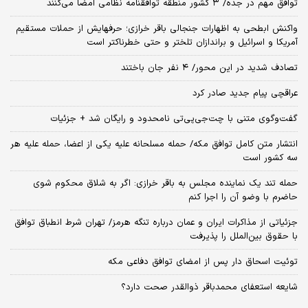
توافق مهم در جده/ ۳ کشور منطقه توافقنامه نظامی امضا می‌کنند
واکنش ابطحی به اظهارات جنجالی باقر خرازی؛ حرفهایش از حملات مستقیم
آمریکا و اسرائیل و براندازان تلختر و حتی خطرناکتر است
تصادف شدید در این محور/ ۴ نفر جان باختند
عراقچی پیام جدید صادر کرد
گفت‌وگوی متنی با چت‌جی‌پی‌تی نامحدود و رایگان شد + جزئیات
انتشار متن کامل توافق مکه/ حمله مسلحانه علیه یکی از اعضا، حمله علیه هر
سه کشور است
حمله تند یک نماینده مجلس به باقر خرازی: اگر به شلاق محکوم شوی
حاضرم با وضو آن را اجرا کنم
جزئیاتی از مذاکرات ایران و عمان درباره تنگه هرمز/ تهران شرط انطباق توافق
با حقوق بین‌الملل را پذیرفت
توئیت اسحاق دار پس از امضای توافق دفاعی مکه
شایعه استعفای محمدباقر ذوالقدر صحت دارد؟