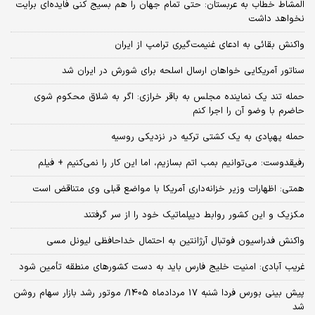
المشاط خطاب به عربستان: حتی تمام جهان را هم بسیج کنی فایده‌ای برایت
نخواهد داشت
واکنش بقائی به ادعای غنیمت‌گیری ترامپ از ایران
سناتور آمریکایی خواهان ارسال اسلحه برای شورش در ایران شد
حمله تند یک نماینده مجلس به باقر خرازی: اگر به شلاق محکوم شوی
حاضرم با وضو آن را اجرا کنم
حمله پهپادی به یک کشتی ترکیه در نزدیکی روسیه
رفیقدوست: می‌توانیم بمب اتم بسازیم، اما این کار را نمی‌کنیم + فیلم
همتی: اظهارات وزیر خزانه‌داری آمریکا با مواضع قبلی وی متناقض است
مکزیک و این کشور روابط دیپلماتیک خود را از سر گرفتند
واکنش فدراسیون فوتبال آرژانتین به احتمال خداحافظی لیونل مسی
غریب آبادی: امنیت خلیج فارس باید به دست کشورهای منطقه تأمین شود
پیش بینی بورس فردا شنبه 17 مردادماه 1405/ موتور رشد بازار سهام روشن
شد