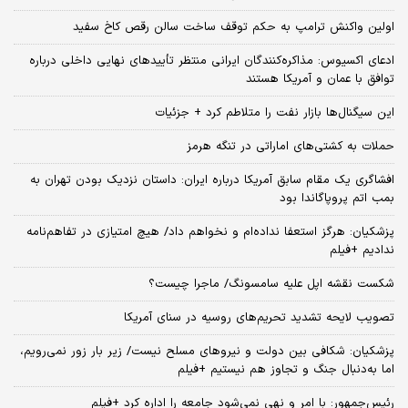
اولین واکنش ترامپ به حکم توقف ساخت سالن رقص کاخ سفید
ادعای اکسیوس: مذاکره‌کنندگان ایرانی منتظر تأییدهای نهایی داخلی درباره
توافق با عمان و آمریکا هستند
این سیگنال‌ها بازار نفت را متلاطم کرد + جزئیات
حملات به کشتی‌های اماراتی در تنگه هرمز
افشاگری یک مقام سابق آمریکا درباره ایران: داستان نزدیک بودن تهران به
بمب اتم پروپاگاندا بود
پزشکیان: هرگز استعفا نداده‌ام و نخواهم داد/ هیچ امتیازی در تفاهم‌نامه
ندادیم +فیلم
شکست نقشه اپل علیه سامسونگ/ ماجرا چیست؟
تصویب لایحه تشدید تحریم‌های روسیه در سنای آمریکا
پزشکیان: شکافی بین دولت و نیروهای مسلح نیست/ زیر بار زور نمی‌رویم،
اما به‌دنبال جنگ و تجاوز هم نیستیم +فیلم
رئیس‌جمهور: با امر و نهی نمی‌شود جامعه را اداره کرد +فیلم