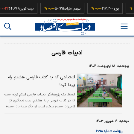
۰٫۰۰ %
یورو
217,300
۰٫۰۰ %
درهم امارات
50,991
۰٫۰۰ %
بیت کوین
64,768
 %
ادبیات فارسی
پنجشنبه، ۱۸ اردیبهشت ۱۴۰۴
اشتباهی که به کتاب فارسی هشتم راه
پیدا کرد!
ايسنا:
یک پژوهشگر ادبیات فارسی اعلام کرده است
که در کتاب فارسی پایۀ هشتم، بیت «یادگاری کز
آدمی‌زاد است/ سخن است آن دگر همه باد است»
به غلط به سنایی نسبت داده شده است .
دوشنبه، ۱۹ شهریور ۱۴۰۳
روزنامه شماره ۶۰۹۸