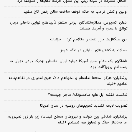
اختلال گسترده در شبکه ریلی این کشور، حرکت قطارها را متوقف کرد
اولین واکنش ترامپ به حکم توقف ساخت سالن رقص کاخ سفید
ادعای اکسیوس: مذاکره‌کنندگان ایرانی منتظر تأییدهای نهایی داخلی درباره
توافق با عمان و آمریکا هستند
این سیگنال‌ها بازار نفت را متلاطم کرد + جزئیات
حملات به کشتی‌های اماراتی در تنگه هرمز
افشاگری یک مقام سابق آمریکا درباره ایران: داستان نزدیک بودن تهران به
بمب اتم پروپاگاندا بود
پزشکیان: هرگز استعفا نداده‌ام و نخواهم داد/ هیچ امتیازی در تفاهم‌نامه
ندادیم +فیلم
شکست نقشه اپل علیه سامسونگ/ ماجرا چیست؟
تصویب لایحه تشدید تحریم‌های روسیه در سنای آمریکا
پزشکیان: شکافی بین دولت و نیروهای مسلح نیست/ زیر بار زور نمی‌رویم،
اما به‌دنبال جنگ و تجاوز هم نیستیم +فیلم