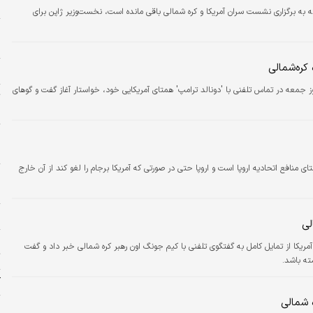
د
ه به برگزاری نشست سران آمریکا و کره شمالی باقی مانده است، نخست‌وزیر ژاپن برای
و
ح
کره‌شمالی
م
عه در تماس تلفنی با 'دونالد ترامپ' همتای آمریکایی خود، خواستار آغاز گفت و گوهای
ت
ح
و
ای منافع اتحادیه اروپا است و اروپا حتی در صورتی که آمریکا برجام را لغو کند از آن خارج
ش
د
لی
ج
ریکا از تمایل کامل به گفتگوی تلفنی با کیم جونگ اون رهبر کره شمالی خبر داد و گفت
ت
ته باشد.
آ
 شمالی
ا