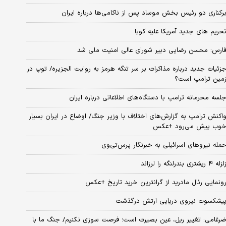
رکناری دو رئیس بخش موساد پس از ناکامی‌ها درباره ایران
حریم های جدید آمریکا علیه کوبا
ارس: محسن رضایی دبیر شورای عالی امنیت ملی شد
زئیات جدید درباره مذاکرات بر سر تنگه هرمز به روایت الجزیره/ توپ در
مین ترامپ است؟
لسه محرمانه ترامپ با دستگاه‌های اطلاعاتی درباره ایران
اکنش ترامپ به گزارش‌های اختلاف با وزیر جنگ/ اوضاع در ایران بسیار
وب پیش می‌رود +عکس
مله نیروهای اسرائیلی به خبرنگار پرس‌تی‌وی
زله ۴ ریشتری بندرلنگه را لرزاند
ونمایی رئال مادرید از گرانترین خرید تاریخ +عکس
یشکسوت نیروی دریایی ارتش درگذشت
رغامی: تغییر ریل، عین بصیرت است؛ فرصت سوزی نکنیم/ جنگ ما با