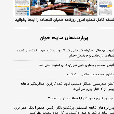
سخه کامل شماره امروز روزنامه «دنیای‌ اقتصاد» را اینجا بخوانید
پربازدیدهای سایت خوان
هید لاریجانی چگونه شناسایی شد؟/ روایت تازه سردار کوثری از نحوه
هادت لاریجانی و فرزندش+فیلم
ارس: محسن رضایی دبیر شورای عالی امنیت ملی شد
شاور سیدمحمد خاتمی درگذشت
لمان صدرنشین حداقل دستمزد اروپا شد/ کارگران حداقل‌بگیر ماهانه
یش از ۲ هزار یورو می‌گیرند
ربازان فراری بخوانند/ آیا معافیت در راه است؟
س‌لرزه‌های شایعه استعفای پزشکیان/آقای رئیس جمهور! زنگ خطر برای
یم رسانه‌ای شما به صدا درآمده، در کار خود تجدید نظر کنید