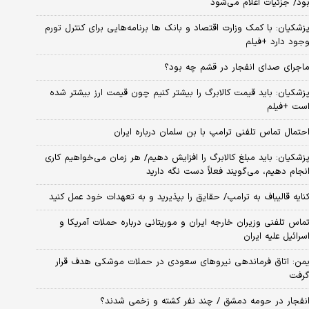
ود/ جزئیات اعلام می‌شود
زشکیان: با کمک وزارت اقتصاد و بانک ها برنامه‌هایی برای کنترل تورم
جود دارد +فیلم
اجرای صدای انفجار در قشم چه بود؟
زشکیان: باید قیمت کالابرگ را بیشتر کنیم چون قیمت ارز بیشتر شده
ست +فیلم
حتمال تماس تلفنی ترامپ با بن سلمان درباره ایران
زشکیان: باید مبلغ کالابرگ را افزایش دهیم/ هر زمان می‌خواهیم کاری
نجام دهیم، می‌گویند فعلاً دست نگه دارید
نایه قالیباف به ترامپ/ حقایق را بپذیرید و به تعهدات خود عمل کنید
ماس تلفنی وزیران خارجه ایران و موریتانی درباره حملات آمریکا و
سرائیل علیه ایران
من: اتاق فرماندهی نیروهای سعودی در حملات موشکی هدف قرار
رفت
نفجار در حومه دمشق / چند نفر کشته و زخمی شدند؟