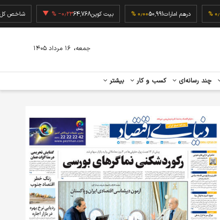
217,
۰٫۰۰ %
درهم امارات
50,991
۰٫۰۰ %
بیت کوین
64,768
‎−۰٫۲۳ %
شاخ
،
جمعه
۱۶ مرداد ۱۴۰۵
چند رسانه‌ای
کسب و کار
بیشتر