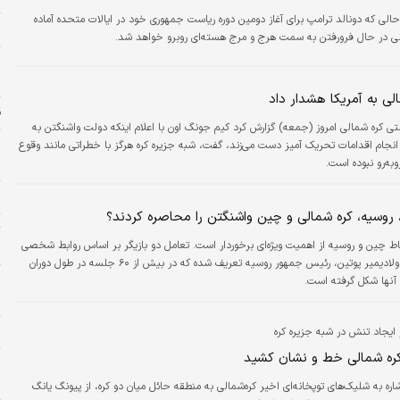
حالی که دونالد ترامپ برای آغاز دومین دوره ریاست جمهوری خود در ایالات متحده آماده
ز
نی در حال فرورفتن به سمت هرج و مرج هسته‌ای روبرو خواهد شد.
م
خ
لی به آمریکا هشدار داد
ق
تی کره شمالی امروز (جمعه) گزارش کرد کیم جونگ اون با اعلام اینکه دولت واشنگتن به
نجام اقدامات تحریک آمیز دست می‌زند، گفت، شبه جزیره کره هرگز با خطراتی مانند وقوع
و
ه‌رو نبوده است.
ح
خ
، روسیه، کره شمالی و چین واشنگتن را محاصره کردند؟
ت
باط چین و روسیه از اهمیت ویژه‌ای برخوردار است. تعامل دو بازیگر بر اساس روابط شخصی
س
قوی بین شی و ولادیمیر پوتین، رئیس جمهور روسیه تعریف شده که در بیش از ۶۰ جلسه در طول دوران
ر
آنها شکل گرفته است.
ل
پ
 ایجاد تنش در شبه جزیره کره
 کره شمالی خط و نشان کشید
ه
اشاره به شلیک‌های توپخانه‌ای اخیر کره‌شمالی به منطقه حائل میان دو کره، از پیونگ یانگ