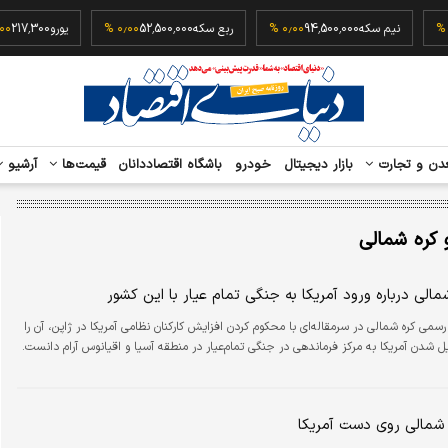
18
۰٫۰۰ %
نیم سکه
94,500,000
۰٫۰۰ %
ربع سکه
52,500,000
۰٫۰۰ %
یورو
300
دن و تجارت
بازار دیجیتال
خودرو
باشگاه اقتصاددانان
قیمت‌ها
آرشیو
و کره شمالی
الی درباره ورود آمریکا به جنگی تمام عیار با این کشور
رسمی کره شمالی در سرمقاله‌ای با محکوم کردن افزایش کارکنان نظامی آمریکا در ژاپن، آن را
 شدن آمریکا به مرکز فرماندهی در جنگی تمام‌عیار در منطقه آسیا و اقیانوس آرام دانست.
 شمالی روی دست آمریکا