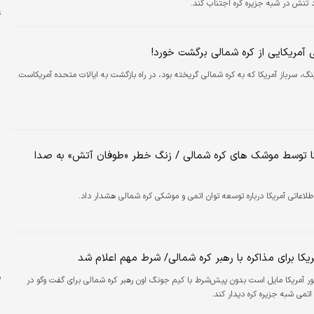
 تنش در شبه جزیره کره اجتناب کند.
غ
ش
 آمریکایی از کره شمالی برگشت خورد!
م
گ، سرباز آمریکا که به کره شمالی گریخته بود، در راه بازگشت به ایالات متحده آمریکاست.
ل
ش
خ
ت
ا توسط موشک های کره شمالی / زنگ خطر «طوفان آتش» به صدا
پ
پ
لاعاتی آمریکا درباره توسعه توان اتمی و موشکی کره شمالی هشدار داد.
ن
ز
س
یکا برای مذاکره با رهبر کره شمالی/ شرط مهم اعلام شد
ف
 آمریکا مایل است بدون پیش‌شرط با کیم جونگ اون رهبر کره شمالی برای گفت وگو در
تمی شبه جزیره کره دیدار کند.