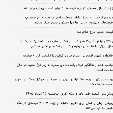
لزله در بازار مسکن تهران/ قیمت‌ها ۲ برابر شد، خریدار ناپدید شد
عاون ترامپ: به دنبال پایان موفقیت‌آمیز مناقشه ایران هستیم/
وشحال می‌شوم ایرانی ها مرا مسئول پایان جنگ بدانند
یمت جدید مرغ اعلام شد
اکنش ارتش آمریکا به پرتاب موشک بالستیک کره شمالی/ آمریکا: در
ال رایزنی با متحدان درباره پرتاب موشک‌های اخیر هستیم
انواده شهید لاریجانی ادعای سردار کوثری را تکذیب کرد +جزئیات
رامپ همه را غافلگیر کرد/پایگاه نظامی محرمانه زیر کاخ سفید در حال
اخت است
وایت رویترز از پیام هشدارآمیز ایران به آمریکا و اسرائیل/جنگ در آخرین
حظه متوقف شد
یش‌بینی قیمت طلا، دلار و سکه امروز پنجشنبه ۱۵ مرداد ۱۴۰۵
رویترز: ایران و عمان برای تعیین تعرفه ترانزیت ۳ تا ۷ درصدی در تنگه
رمز مذاکره می‌کنند