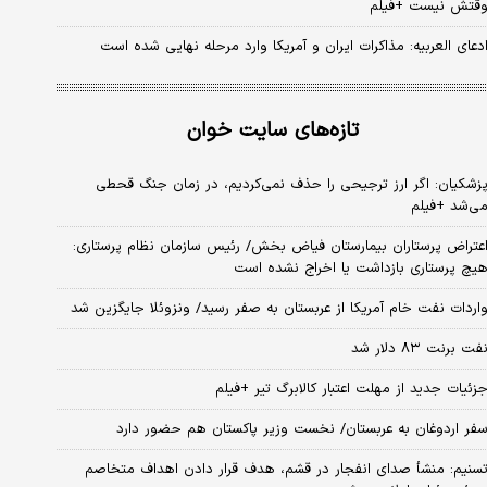
قتش نیست +فیلم
دعای العربیه: مذاکرات ایران و آمریکا وارد مرحله نهایی شده است
تازه‌های سایت خوان
زشکیان: اگر ارز ترجیحی را حذف نمی‌کردیم، در زمان جنگ قحطی
ی‌شد +فیلم
عتراض پرستاران بیمارستان فیاض بخش/ رئیس سازمان نظام پرستاری:
یچ پرستاری بازداشت یا اخراج نشده است
اردات نفت خام آمریکا از عربستان به صفر رسید/ ونزوئلا جایگزین شد
فت برنت ۸۳ دلار شد
زئیات جدید از مهلت اعتبار کالابرگ تیر +فیلم
فر اردوغان به عربستان/ نخست وزیر پاکستان هم حضور دارد
سنیم: منشأ صدای انفجار در قشم، هدف قرار دادن اهداف متخاصم