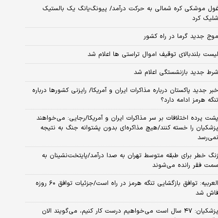
ول موشکی کره شمالی به حرکت درآمد/ پیونگ‌یانگ یک بالستیک
لیک کرد
وج جدید گرما در راه کشور
یست بلندبالای توقیف اموال تراستی ها اعلام شد
رط جدید بازنشستگی اعلام شد
بر جدید پاکستان درباره مذاکرات ایران و آمریکا/ رایزنی کشورها درباره
نگه هرمز ادامه دارد؟
شت پرده اختلافات بر سر مذاکرات ایران و آمریکا/رجایی: می‌خواهند
زشکیان را خسته کنند/هیچ مذاکره‌ای بدون پشتوانه جنگ به نتیجه
می‌رسد
نگ خطر برای طبقه متوسط تهران به صدا درآمد/پایتخت‌نشینان به
مت فقر رانده می‌شوند
العربیه: توافق بازگشایی تنگه هرمز در راه است/جزئیات توافق ۶۰ روزه
اش شد
پزشکیان: ۴۷ سال است می‌خواهیم درست کار کنیم، می‌گویند الان