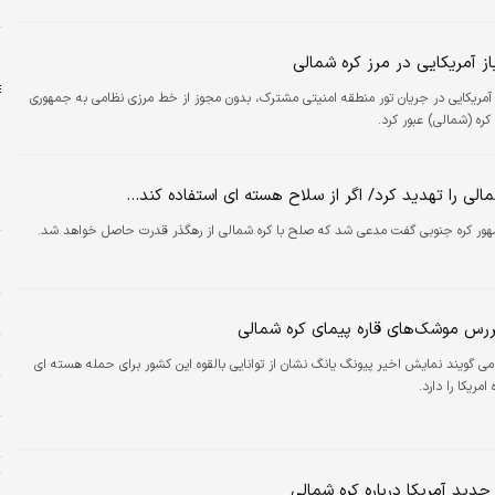
و
ا
ز آمریکایی در مرز کره شمالی
آمریکایی در جریان تور منطقه امنیتی مشترک، بدون مجوز از خط مرزی نظامی به جمهوری
ره (شمالی) عبور کرد.
پ
الی را تهدید کرد/ اگر از سلاح هسته ای استفاده کند...
م
ور کره جنوبی گفت مدعی شد که صلح با کره شمالی از رهگذر قدرت حاصل خواهد شد.
ا
ه
و
یررس موشک‌های قاره پیمای کره شمالی
ن
می گویند نمایش اخیر پیونگ یانگ نشان از توانایی بالقوه این کشور برای حمله هسته ای
 امریکا را دارد.
ج
س
ت
دید آمریکا درباره کره شمالی