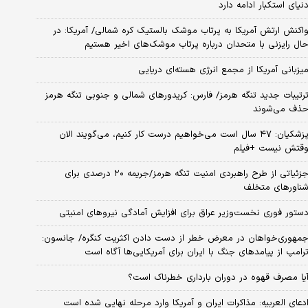
نیای استکبار ادامه دارد
اکنش ارتش آمریکا به پرتاب موشک بالستیک کره شمالی/ آمریکا: در
ال رایزنی با متحدان درباره پرتاب موشک‌های اخیر هستیم
یزبانی آمریکا از مجمع انرژی هسته‌ای دریایی
رتیبات جدید تنگه هرمز/ فارس: کریدورهای شمالی و جنوبی تنگه هرمز
ذف می‌شوند
پزشکیان: ۴۷ سال است می‌خواهیم درست کار کنیم، می‌گویند الان
قتش نیست +فیلم
جزئیاتی از طرح راهبردی امنیت تنگه هرمز/جریمه ۲۰ درصدی برای
ناورهای متخلف
ستور فوری نخست‌وزیر عراق برای افزایش آمادگی نیروهای امنیتی
مهوری‌خواهان در معرض خطر از دست دادن اکثریت کنگره/ جانسون:
رامپ از پیامدهای جنگ با ایران برای آمریکایی‌ها آگاه است
یا مصرف قهوه در دوران بارداری خطرناک است؟
دعای العربیه: مذاکرات ایران و آمریکا وارد مرحله نهایی شده است