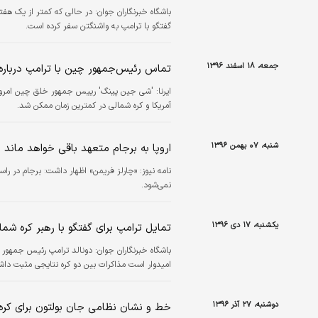
باشگاه خبرنگاران جوان:
در حالی که کمتر از یک هفت
گفتگو با ترامپ به واشنگتن سفر کرده است.
جمعه، ۱۸ اسفند ۱۳۹۶
تماس رئیس‌جمهور چین با ترامپ درباره 
ایرنا:
'شی جین پینگ' رییس جمهور خلق چین امروز جم
آمریکا و کره شمالی در کمترین زمان ممکن شد.
شنبه، ۰۷ بهمن ۱۳۹۶
اروپا به برجام متعهد باقی خواهد ماند
نامه نیوز:
«چارلز فریمن» اظهار داشت: برجام در راست
نمی‌شود.
یکشنبه، ۱۷ دی ۱۳۹۶
تمایل ترامپ برای گفتگو با رهبر کره شما
باشگاه خبرنگاران جوان:
دونالد ترامپ رئیس جمهور آم
امیدوار است مذاکرات بین دو کره نتایجی مثبت داش
دوشنبه، ۲۷ آذر ۱۳۹۶
خط و نشان نظامی جان بولتون برای کره