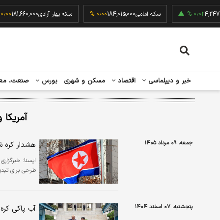
انی
4,247.28
۰٫۰۲ %
سکه امامی
184,015,000
۰٫۰۰ %
سکه بهار آزادی
1,660,000
خبر و دیپلماسی
اقتصاد
مسکن و شهری
بورس
صنعت، مع
آمریکا 
جمعه، ۰۹ مرداد ۱۴۰۵
هشدار کره شم
ايسنا:
خبرگزاری 
طرحی برای تبدیل
پنجشنبه، ۰۷ اسفند ۱۴۰۴
آب پاکی کره