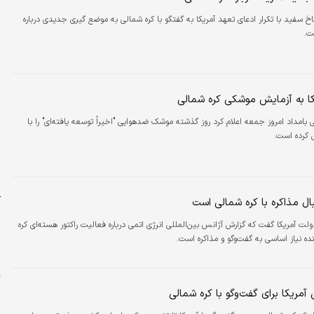
ب
 سفید با تکرار ادعای تعهد آمریکا به گفتگو با کره شمالی به موضع گیری جدیدی درباره
پ
ت.
و
م
پ
ا به آزمایش موشکی کره شمالی
ا
 بامداد امروز جمعه اعلام کرد روز گذشته موشک ضدهوایی "اخیراً توسعه یافته‌ای" را با
ا
 کرده است.
پ
ا
ک
بال مذاکره با کره شمالی است
لت آمریکا گفت که گزارش آژانس بین‌المللی انرژی اتمی درباره فعالیت راکتور هسته‌ای کره
ت
ه نیاز اساسی به گفت‌وگو و مذاکره است.
ا
ی
گ
 آمریکا برای گفت‌وگو با کره شمالی
ا