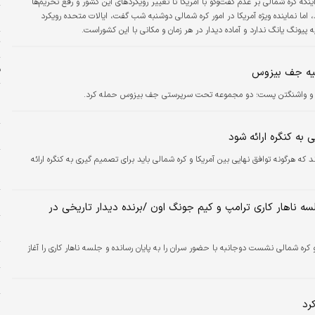
ینکه کره شمالی بر عدم گفت‌و‌گو با آمریکا تا تغییر رویکردهای این کشور و رفع تحریم‌ها
 اما نماینده ویژه آمریکا در امور کره شمالی دوشنبه شب گفت، ایالات متحده رویکرد
ب
پیونگ یانگ ندارد و آماده دیدار در هر زمان و مکانی با این کشوراست.
ت
ف
لیه جف بیزوس
زون و واشنگتن پست؛ دو مجموعه تحت سرپرستی جف بیزوس حمله کرد.
ج
ز
ج
 به کنگره ارائه شود
 که هرگونه توافق نهایی بین آمریکا و کره شمالی باید برای تصمیم گیری به کنگره ارائه
و
خ
ح
سه ناهار کاری ترامپ و کیم جونگ اون /برنده دیدار تاریخی در
زل
کره شمالی نشست دوجانبه با حضور سران را به پایان رسانده و جلسه ناهار کاری را آغاز
ر
پ
رد
ض