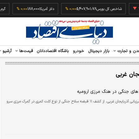
‎−۰٫۲۳
شاخص کل بورس
5,407,901.78
۰٫۰۰ %
دلار آمریکا
188,000
۰٫۰۰ %
دن و تجارت
بازار دیجیتال
خودرو
باشگاه اقتصاددانان
قیمت‌ها
آرشیو
یجان غربی
ای جنگی در هنگ مرزی ارومیه
فرمانده مرزبانی آذربایجان غربی، از کشف ۱۱ قبضه سلاح جنگی از نوع کلت کمری در گمرک مرزی سرو