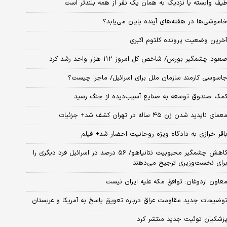
یف وابسته یا نزدیک به همان یک نفر از همه بلندتر است
اموشی‌ها در هفته‌های آینده پایان می‌یابد؟
خرین وضعیت پرونده کلثوم اکبری
عود چشمگیر بورس/ شاخص کل امروز ۱۱۲ هزار واحد رشد کرد
اسوسی کارمند سازمان ملل برای اسرائیل/ ماجرا چیست؟
مک صندوق توسعه به صنایع آسیب‌دیده از جنگ رسید
عمای ناپدید شدن زن ۴۵ ساله در تهران کشف شد+ جزئیات
اقر خرازی به دادگاه ویژه روحانیت احضار شد+ فیلم
کاهش چشمگیر محبوبیت نتانیاهو/ ۵۶ درصد در اسرائیل فرد دیگری را
رای نخست‌وزیری ترجیح می‌دهند
عاون اردوغان: توافق مکه علیه ایران نیست
وضیحات جدید مقاومت عراق درباره تعویق پاسخ به آمریکا و عربستان
زشکیان توئیت جدید منتشر کرد