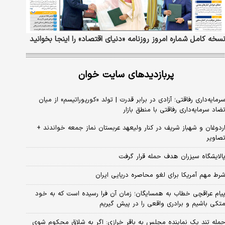
سخه کامل شماره امروز روزنامه «دنیای‌ اقتصاد» را اینجا بخوانید
پربازدیدهای سایت خوان
رمایه‌داری رفاقتی؛ آزادی در برابر قدرت | تولد «کورپوراتیسم» از میان
ضاد سرمایه‌داری رفاقتی با منطق بازار
ردوغان و شهباز شریف در کنار ولیعهد عربستان نماز جمعه خواندند +
صاویر
الایشگاه سیزران هدف حمله قرار گرفت
رط مهم آمریکا برای لغو محاصره دریایی ایران
یام عراقچی خطاب به همسایگان؛ زمان آن فرا رسیده است که به خود
تکی باشیم و برادری واقعی را در پیش گیریم
مله تند یک نماینده مجلس به باقر خرازی: اگر به شلاق محکوم شوی