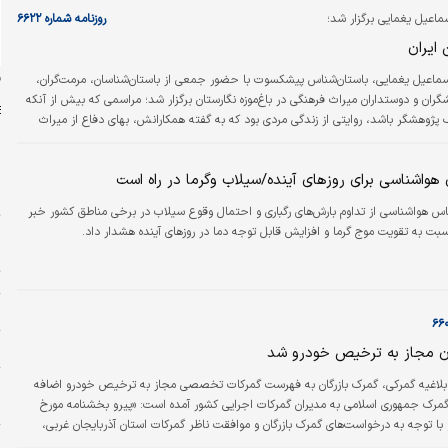
ماعیل یغمایی برگزار شد؛
روزنامه شماره ۶۶۲۲
 ایران
ن
 اسماعیل یغمایی، باستان‌شناس پیشکسوت با حضور جمعی از باستان‌شناسان، مرمت‌گران،
هشگران و دوستداران میراث فرهنگی در باغ‌موزه نگارستان برگزار شد؛ مراسمی که بیش از آنکه
ک پژوهشگر باشد، روایتی از زندگی مردی بود که به گفته همکارانش، بهای دفاع از میراث
 با فشارهای شغلی، انزوا و سال‌ها سکوت پرداخت. به گزارش ایسنا، آیین بزرگداشت او با
 کارگردانی پژمان مظاهری‌پور آغاز شد؛ مستندی که مروری بر فعالیت‌های میدانی یغمایی
واشناسی برای روزهای آینده/سیلاب و‌گرما در راه است
…
س
اس هواشناسی از تداوم بارش‌های رگباری و احتمال وقوع سیلاب در برخی مناطق کشور خبر
ت
بت به تقویت موج گرما و افزایش قابل توجه دما در روزهای آینده هشدار داد.
ا
ت
پ
ش
ن مجاز به ترخیص خودرو شد
ابلاغیه گمرکی، گمرک بازرگان به فهرست گمرکات تخصصی مجاز به ترخیص خودرو اضافه
پ
 گمرک جمهوری اسلامی به مدیران گمرکات اجرایی کشور آمده است: «پیرو بخشنامه مورخ
م
تیرماه۱۳۹۴ و با توجه به درخواست‌های گمرک بازرگان و موافقت ناظر گمرکات استان آذربایجان غربی،
ح
 بازرگان به‌عنوان گمرک مجاز برای ترخیص خودرو تعیین می‌شود.» در ادامه متن این