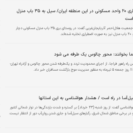
ح
ده است: «بدیهی است فراهم‌آوردن زیرساخت‌های فنی و آموزشی مرتبط با کارکنان و سایر
تخلیه اضطراری ۲۰ واحد مسکونی در این منطقه ایران/ سیل به ۳۵ باب منزل
از و نظارت بر حسن…
س
است
ت
مدیرعامل جمعیت هلال‌احمر آذربایجان‌غربی گفت: در روستای بری ۳۵ باب منزل مسکونی دچار
اند.
و
م
ا بخوانند؛ محور چالوس یک طرفه می شود
خ
راه راهور فراجا، از اجرای محدودیت تردد و یک‌طرفه شدن محور چالوس و آزادراه تهران-
خ
.
د
ا
خ
ل‌آسا در راه است / هشدار هواشناسی به این استانها
ش
کارشناس هواشناسی گفت: از روز شنبه (۲۳ خرداد) بر گستره و شدت بارندگی‌ها در نوار شمالی کشور
ا
 در برخی مناطق شمال شرق، رگبارهای سیل‌آسا و جاری شدن روان‌آب دور از انتظار نیست.
ع
ح
ا