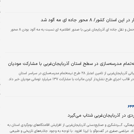
قی
ق
ستان کشور/ ۸ محور جاده ای مه آلود شد
ت
راهداری و حمل و نقل جاده ای آذربایجان غربی با صدور اطلاعیه ای نسبت به مه آلود بودن ۸ محور
ا
م
ش
پ
مدیرکل امور مالیاتی آذربایجان‌غربی از تامین اعتبار ۲۸ طرح نیمه‌تمام مدرسه‌سازی در سراسر استان
 اجرای طرح نشان‌دار کردن مالیات با مشارکت ۱۳۷ میلیارد تومانی مودیان خبر داد.
ق
ک
ر
پ
دی در آذربایجان‌غربی شتاب می‌گیرد
ب
هنگی، گــــردشگری و صنایع‌دستی آذربایجان‌غربی از افزایش اقامتگاه‌های بوم‌گردی استان به
ا
داد. مرتضی صفری در گفت‌وگو با ایرنا افزود: با توجه به وجود جاذبه‌های تاریخی و طبیعی