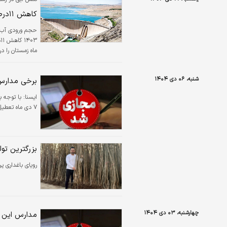
کاهش ۱۱درصدی ورودی سدها
شنبه، ۰۶ دی ۱۴۰۴
برخی مدارس آذربای
همین بازه از ز
ایسنا:
با توجه ب
۷ دی ماه تعطیل شد.
بزرگترین تول
رویای باغداری پرسود و مدرن شما در قطب تپنده تولی
چهارشنبه، ۰۳ دی ۱۴۰۴
مدارس این استان فردا ۴ دی غیرحضوری ا