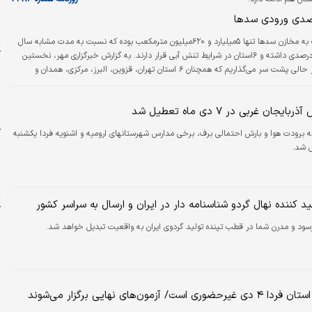
ط
خ
حجم ورودی آب به مخازن سدها تنها ۵میلیارد و ۶۲۰میلیون مترمکعب بوده که نسبت به مدت مشابه سال
آ
۱۴۰۳ کاهش ۱۱درصدی داشته و ۶استان در شرایط تنش آبی قرار دارند. به گزارش خبرگزاری مهر، نخستین
ماه زمستان را در حالی پشت سر می‌گذاریم که همچنان ۶ استان تهران، قزوین، البرز، مرکزی، همدان و
ص
اردبیل در شرایط تنش آبی قرار دارند. حجم ورودی آب به مخازن سدها تنها ۵میلیارد و ۶۲۰میلیون مترمکعب
بوده که نسبت به مدت مشابه سال گذشته کاهش ۱۱درصدی را نشان می‌دهد؛ چراکه ورودی سدهای ما در
ج
جان غربی در ۷ دی ماه تعطیل شد
مان سال گذشته به…
ک
ه برودت هوا و بارش احتمالی برف، برخی مدارس شهرستانهای ارومیه و اشنویه فردا یکشنبه
م
ب
ید کننده نهال گردو شناسنامه دار در ایران و ارسال به سراسر کشور
ب
د گردوی ایران به واقعیت تبدیل خواهد شد.
م
ت
ست/ آزمون‌های نهایی برگزار می‌شوند
پ