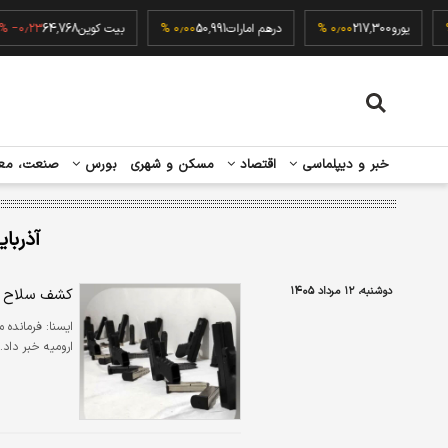
۰٫۰۰ %
یورو
217,300
۰٫۰۰ %
درهم امارات
50,991
۰٫۰۰ %
بیت کوین
64,768
 %
خبر و دیپلماسی
اقتصاد
مسکن و شهری
بورس
صنعت، مع
آذربا
دوشنبه، ۱۲ مرداد ۱۴۰۵
کشف سلاح ه
ايسنا:
ارومیه خبر داد.