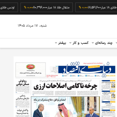
گرم طلای ۱۸ عیار
18,561,600
۰٫۰۰ %
مثقال طلا ۱۸ عیار
80,396,000
۰٫۰۰ %
اونس
،
شنبه
۱۷ مرداد ۱۴۰۵
چند رسانه‌ای
کسب و کار
بیشتر