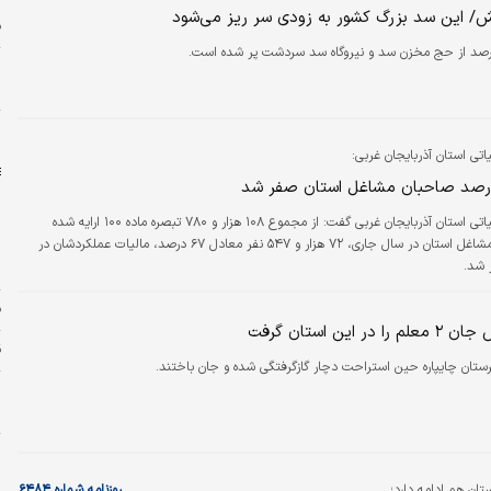
ا
 این سد بزرگ کشور به زودی سر ریز می‌شود
ف
ا
خ
م
یاتی استان آذربایجان غربی:
مدیرکل امور مالیاتی استان آذربایجان غربی گفت: از مجموع ۱۰۸ هزار و ۷۸۰ تبصره ماده ۱۰۰ ارایه شده
توسط صاحبان مشاغل استان در سال جاری، ۷۲ هزار و ۵۴۷ نفر معادل ۶۷ درصد، مالیات عملکردشان در
و
ف
 این استان گرفت
ق
ستان چایپاره حین استراحت دچار گازگرفتگی شده و جان باختند.
به
ب
ان هم ادامه دارد؛
روزنامه شماره ۶۴۸۴