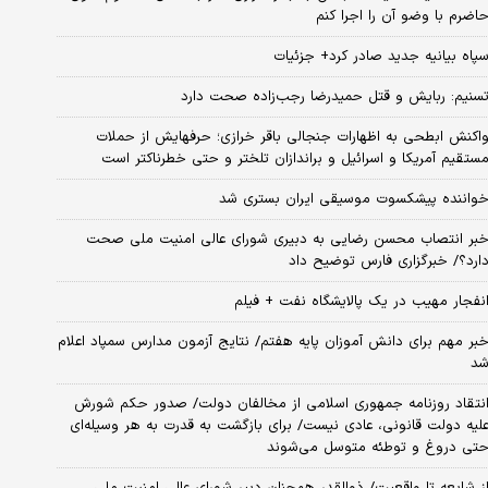
اضرم با وضو آن را اجرا کنم
پاه بیانیه جدید صادر کرد+ جزئیات
سنیم: ربایش و قتل حمیدرضا رجب‌زاده صحت دارد
اکنش ابطحی به اظهارات جنجالی باقر خرازی؛ حرفهایش از حملات
ستقیم آمریکا و اسرائیل و براندازان تلختر و حتی خطرناکتر است
واننده پیشکسوت موسیقی ایران بستری شد
بر انتصاب محسن رضایی به دبیری شورای عالی امنیت ملی صحت
ارد؟/ خبرگزاری فارس توضیح داد
نفجار مهیب در یک پالایشگاه نفت + فیلم
بر مهم برای دانش آموزان پایه هفتم/ نتایج آزمون مدارس سمپاد اعلام
د
نتقاد روزنامه جمهوری اسلامی از مخالفان دولت/ صدور حکم شورش
لیه دولت قانونی، عادی نیست/ برای بازگشت به قدرت به هر وسیله‌ای
تی دروغ و توطئه متوسل می‌شوند
ز شایعه تا واقعیت/ ذوالقدر همچنان دبیر شورای ‌عالی امنیت ملی