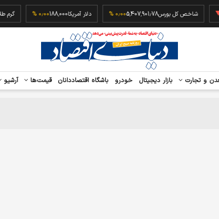
شاخص کل بورس
5,407,901.78
۰٫۰۰ %
دلار آمریکا
188,000
۰٫۰۰ %
گر
دن و تجارت
بازار دیجیتال
خودرو
باشگاه اقتصاددانان
قیمت‌ها
آرشیو