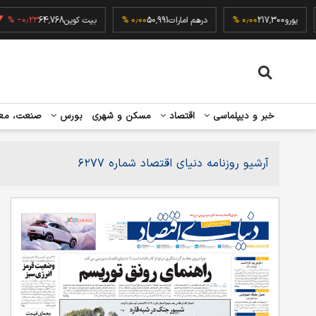
یورو
217,300
۰٫۰۰ %
درهم امارات
50,991
۰٫۰۰ %
بیت کوین
64,768
‎−۰٫۲۳ %
خبر و دیپلماسی
اقتصاد
مسکن و شهری
بورس
صنعت، مع
آرشیو روزنامه دنیای اقتصاد شماره ۶۲۷۷