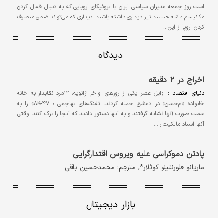
است روز جمعه مدیران سیاسی ایران با تروئیکای اروپایی که به دنبال فعال کردن
مکانیسم ماشه هستند نیز دیداری داشته باشند. دیداری که می‌تواند ضمن منصرف
کردن اروپا از این…
دیدگاه
اخراج در ۲ دقیقه
دنیای اقتصاد :
اوایل عصر یکی از روزهای اواخر ژانویه، ۱۲مرد نقابدار به خانه
خانواده «ام‌حسن» در دمشق حمله کردند، تفنگ‌های تهاجمی « AK-۴۷» را به
سمت صورت آنها نشانه گرفتند و به آنها دستور دادند که آنجا را ترک کنند. وقتی
آنها اسناد مالکیت را…
پادتن دموکراسی علیه ویروس اقتدارگرایی
ماریانو فلورنتینو کوئلار*, مترجم: محمد‌حسین باقی
بازار دیجیتال