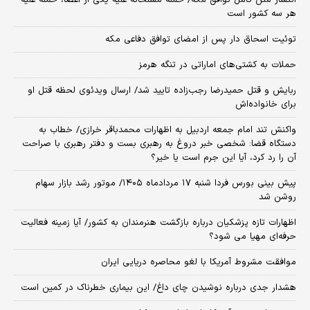
انتشار متن کامل توافق مکه/ حمله مسلحانه علیه یکی از اعضا، حمله علیه
هر سه کشور است
توئیت اسحاق دار پس از امضای توافق دفاعی مکه
حملات به کشتی‌های اماراتی در تنگه هرمز
ربایش و قتل حمیدرضا رجب‌زاده تایید شد/ ارسال ویدئوی لحظه قتل او
برای خانواده‌اش
واکنش تند امام جمعه اردبیل به اظهارات محمدباقر خرازی/ خطاب به
دستگاه قضا: شخصی خبر دروغ به رهبری بست و دفتر رهبری با صراحت
آن را رد کرد، آیا این جرم است یا خیر؟
پیش بینی بورس فردا شنبه ۱۷ مردادماه ۱۴۰۵/ موتور رشد بازار سهام
روشن شد
اظهارات تازه پزشکیان درباره بازگشت هنرمندان به کشور/ آیا زمینه فعالیت
حرفه‌ای مهیا می شود؟
موافقت مشروط آمریکا با لغو محاصره دریایی ایران
هشدار جدی درباره نوشیدن چای داغ/ این بیماری خطرناک در کمین است