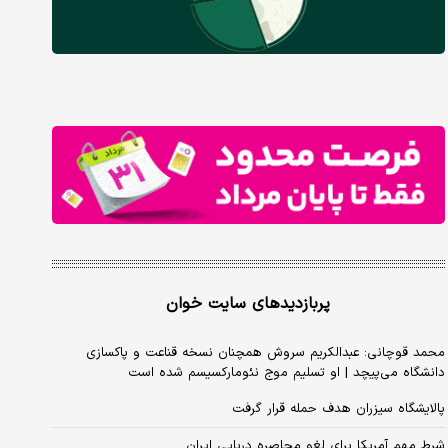
پربازدیدهای سایت خوان
محمد قوچانی: عبدالکریم سروش همچنان نسخه قناعت و پاکسازی
دانشگاه می‌پیچد | او تسلیم موج نئومارکسیسم شده است
پالایشگاه سیزران هدف حمله قرار گرفت
شرط مهم آمریکا برای لغو محاصره دریایی ایران