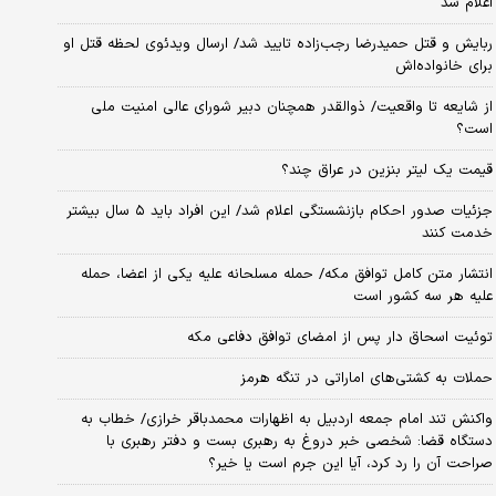
اعلام شد
ربایش و قتل حمیدرضا رجب‌زاده تایید شد/ ارسال ویدئوی لحظه قتل او
برای خانواده‌اش
از شایعه تا واقعیت/ ذوالقدر همچنان دبیر شورای ‌عالی امنیت ملی
است؟
قیمت یک لیتر بنزین در عراق چند؟
جزئیات صدور احکام بازنشستگی اعلام شد/ این افراد باید ۵ سال بیشتر
خدمت کنند
انتشار متن کامل توافق مکه/ حمله مسلحانه علیه یکی از اعضا، حمله
علیه هر سه کشور است
توئیت اسحاق دار پس از امضای توافق دفاعی مکه
حملات به کشتی‌های اماراتی در تنگه هرمز
واکنش تند امام جمعه اردبیل به اظهارات محمدباقر خرازی/ خطاب به
دستگاه قضا: شخصی خبر دروغ به رهبری بست و دفتر رهبری با
صراحت آن را رد کرد، آیا این جرم است یا خیر؟