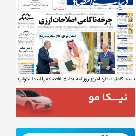
نسخه کامل شماره امروز روزنامه «دنیای‌ اقتصاد» را اینجا بخوانید