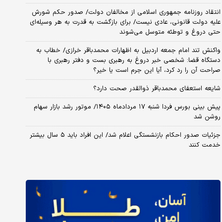
انتقاد روزنامه جمهوری اسلامی از مخالفان دولت/ صدور حکم شورش
علیه دولت قانونی، عادی نیست/ برای بازگشت به قدرت به هر وسیله‌ای
حتی دروغ و توطئه متوسل می‌شوند
واکنش تند امام جمعه اردبیل به اظهارات محمدباقر خرازی/ خطاب به
دستگاه قضا: شخصی خبر دروغ به رهبری بست و دفتر رهبری با
صراحت آن را رد کرد، آیا این جرم است یا خیر؟
شایعه استعفای محمدباقر ذوالقدر صحت دارد؟
پیش بینی بورس فردا شنبه ۱۷ مردادماه ۱۴۰۵/ موتور رشد بازار سهام
روشن شد
جزئیات صدور احکام بازنشستگی اعلام شد/ این افراد باید ۵ سال بیشتر
خدمت کنند